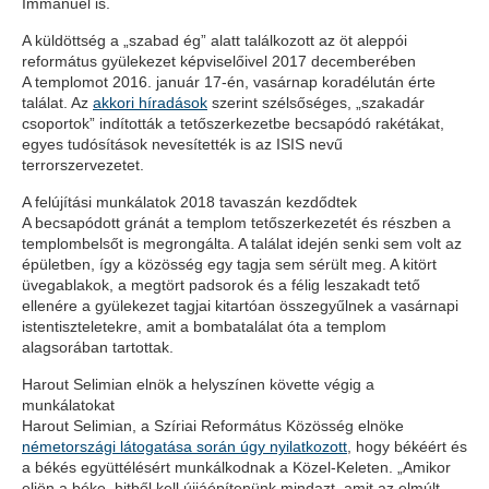
Immánuel is.
A küldöttség a „szabad ég” alatt találkozott az öt aleppói
református gyülekezet képviselőivel 2017 decemberében
A templomot 2016. január 17-én, vasárnap koradélután érte
találat. Az
akkori híradások
szerint szélsőséges, „szakadár
csoportok” indították a tetőszerkezetbe becsapódó rakétákat,
egyes tudósítások nevesítették is az ISIS nevű
terrorszervezetet.
A felújítási munkálatok 2018 tavaszán kezdődtek
A becsapódott gránát a templom tetőszerkezetét és részben a
templombelsőt is megrongálta. A találat idején senki sem volt az
épületben, így a közösség egy tagja sem sérült meg. A kitört
üvegablakok, a megtört padsorok és a félig leszakadt tető
ellenére a gyülekezet tagjai kitartóan összegyűlnek a vasárnapi
istentiszteletekre, amit a bombatalálat óta a templom
alagsorában tartottak.
Harout Selimian elnök a helyszínen követte végig a
munkálatokat
Harout Selimian, a Szíriai Református Közösség elnöke
németországi látogatása során úgy nyilatkozott
, hogy békéért és
a békés együttélésért munkálkodnak a Közel-Keleten. „Amikor
eljön a béke, hitből kell újjáépítenünk mindazt, amit az elmúlt