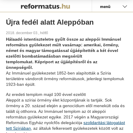
Pályázat
menü
Újra fedél alatt Aleppóban
2018. december 03., hétfő
Hálaadó istentiszteletre gyűlt össze az aleppói Immánuel
református gyülekezet múlt vasárnap: amerikai, örmény,
német és magyar támogatással újjáépítették a két évvel
ezelőtti bombatámadásban megsérült
templomukat. Képriport az újjáépítésről és az
ünnepségről.
Az Immánuel gyülekezetet 1852-ben alapították a Szíria
területére vándorolt örmény reformátusok, jelenlegi templomuk
1923-ban épült.
Az eredeti templom majd 100 évvel ezelőtt
Aleppót a szíriai örmény élet központjának is tartják. Sok
örmény a 20. század elején a genocídium elől menekült oda és
talált új otthonra. Az Immánuel templom az öt aleppói
református gyülekezet egyike. 2017 végén a Magyarországi
Református Egyház nyolcfős delegációja
szolidaritási látogatást
tett Szíriában
, az általuk felkeresett gyülekezetek között volt az