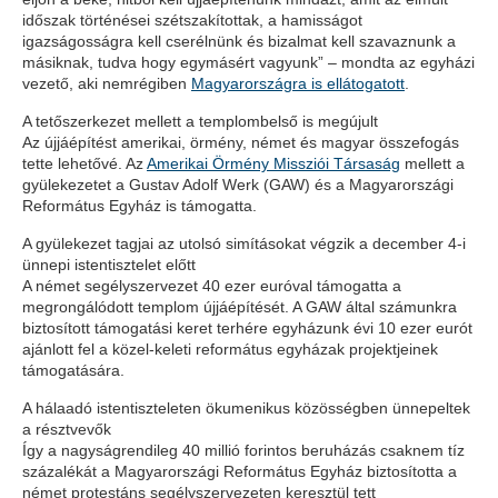
időszak történései szétszakítottak, a hamisságot
igazságosságra kell cserélnünk és bizalmat kell szavaznunk a
másiknak, tudva hogy egymásért vagyunk” – mondta az egyházi
vezető, aki nemrégiben
Magyarországra is ellátogatott
.
A tetőszerkezet mellett a templombelső is megújult
Az újjáépítést amerikai, örmény, német és magyar összefogás
tette lehetővé. Az
Amerikai Örmény Missziói Társaság
mellett a
gyülekezetet a Gustav Adolf Werk (GAW) és a Magyarországi
Református Egyház is támogatta.
A gyülekezet tagjai az utolsó simításokat végzik a december 4-i
ünnepi istentisztelet előtt
A német segélyszervezet 40 ezer euróval támogatta a
megrongálódott templom újjáépítését. A GAW által számunkra
biztosított támogatási keret terhére egyházunk évi 10 ezer eurót
ajánlott fel a közel-keleti református egyházak projektjeinek
támogatására.
A hálaadó istentiszteleten ökumenikus közösségben ünnepeltek
a résztvevők
Így a nagyságrendileg 40 millió forintos beruházás csaknem tíz
százalékát a Magyarországi Református Egyház biztosította a
német protestáns segélyszervezeten keresztül tett