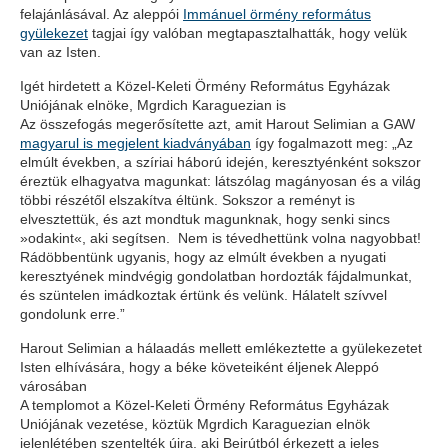
felajánlásával. Az aleppói
Immánuel örmény református
gyülekezet
tagjai így valóban megtapasztalhatták, hogy velük
van az Isten.
Igét hirdetett a Közel-Keleti Örmény Református Egyházak
Uniójának elnöke, Mgrdich Karaguezian is
Az összefogás megerősítette azt, amit Harout Selimian a GAW
magyarul is megjelent kiadványában
így fogalmazott meg: „Az
elmúlt években, a szíriai háború idején, keresztyénként sokszor
éreztük elhagyatva magunkat: látszólag magányosan és a világ
többi részétől elszakítva éltünk. Sokszor a reményt is
elvesztettük, és azt mondtuk magunknak, hogy senki sincs
»odakint«, aki segítsen. Nem is tévedhettünk volna nagyobbat!
Rádöbbentünk ugyanis, hogy az elmúlt években a nyugati
keresztyének mindvégig gondolatban hordozták fájdalmunkat,
és szüntelen imádkoztak értünk és velünk. Hálatelt szívvel
gondolunk erre.”
Harout Selimian a hálaadás mellett emlékeztette a gyülekezetet
Isten elhívására, hogy a béke követeiként éljenek Aleppó
városában
A templomot a Közel-Keleti Örmény Református Egyházak
Uniójának vezetése, köztük Mgrdich Karaguezian elnök
jelenlétében szentelték újra, aki Bejrútból érkezett a jeles