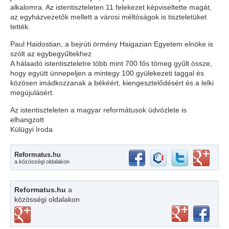
alkalomra. Az istentiszteleten 11 felekezet képviseltette magát,
az egyházvezetők mellett a városi méltóságok is tiszteletüket
tették.
Paul Haidostian, a bejrúti örmény Haigazian Egyetem elnöke is
szólt az egybegyűltekhez
A hálaadó istentiszteletre több mint 700 fős tömeg gyűlt össze,
hogy együtt ünnepeljen a mintegy 100 gyülekezeti taggal és
közösen imádkozzanak a békéért, kiengesztelődésért és a lelki
megújulásért.
Az istentiszteleten a magyar reformátusok üdvözlete is
elhangzott
Külügyi Iroda
Reformatus.hu
a közösségi oldalakon
Reformatus.hu
a
közösségi oldalakon