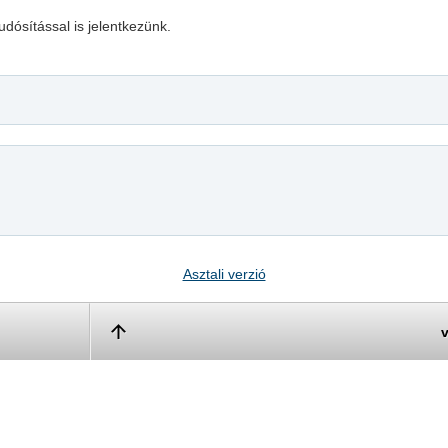
udósítással is jelentkezünk.
Asztali verzió
v