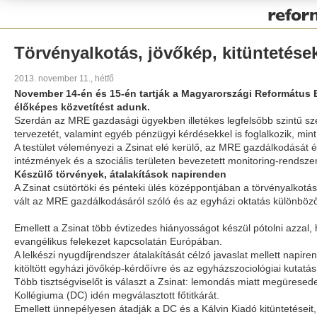
Pályázat
Törvényalkotás, jövőkép, kitüntetése
2013. november 11., hétfő
November 14-én és 15-én tartják a Magyarországi Református Eg
élőképes közvetítést adunk.
Szerdán az MRE gazdasági ügyekben illetékes legfelsőbb szintű sze
tervezetét, valamint egyéb pénzügyi kérdésekkel is foglalkozik, mint
A testület véleményezi a Zsinat elé kerülő, az MRE gazdálkodását ér
intézmények és a szociális területen bevezetett monitoring-rendsz
Készülő törvények, átalakítások napirenden
A Zsinat csütörtöki és pénteki ülés középpontjában a törvényalkotás
vált az MRE gazdálkodásáról szóló és az egyházi oktatás különböző
Emellett a Zsinat több évtizedes hiányosságot készül pótolni azzal
evangélikus felekezet kapcsolatán Európában.
A lelkészi nyugdíjrendszer átalakítását célzó javaslat mellett napir
kitöltött egyházi jövőkép-kérdőívre és az egyházszociológiai kutatá
Több tisztségviselőt is választ a Zsinat: lemondás miatt megüresede
Kollégiuma (DC) idén megválasztott főtitkárát.
Emellett ünnepélyesen átadják a DC és a Kálvin Kiadó kitüntetéseit, v