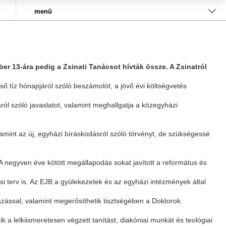
menü
r 13-ára pedig a Zsinati Tanácsot hívták össze. A Zsinatról
ő tíz hónapjáról szóló beszámolót, a jövő évi költségvetés
ról szóló javaslatot, valamint meghallgatja a közegyházi
alamint az új, egyházi bíráskodásról szóló törvényt, de szükségessé
 negyven éve kötött megállapodás sokat javított a református és
ési terv is. Az EJB a gyülekezetek és az egyházi intézmények által
vazással, valamint megerősíthetik tisztségében a Doktorok
ik a lelkiismeretesen végzett tanítást, diakóniai munkát és teológiai