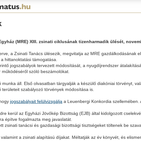
k
yház (MRE) XIII. zsinati ciklusának tizenharmadik ülését, novembe
rve, a Zsinati Tanács ülésezik, megvitatja az MRE gazdálkodásának els
 a hittanoktatási támogatása.
intő jogszabályok tervezett módosítását, a nyugdíjrendszer átalakításá
er működéséről szóló beszámolókat.
i munka áll. Első olvasatban tárgyalják a készülő diakóniai törvényt, v
 területeit szabályozó törvények módosítása is.
, hogy
jogszabályait felülvizsgálja
a Leuenbergi Konkordia szellemében. A
endre kerül az Egyházi Jövőkép Bizottság (EJB) által kidolgozott cselekv
sra építve fogalmazta meg javaslatát.
tt zsinati tanácsi és gazdasági bizottsági tisztségeket töltenek be sza
alamint a zsinati alapítású díjakat. Méltatják az év könyvét, és elismer