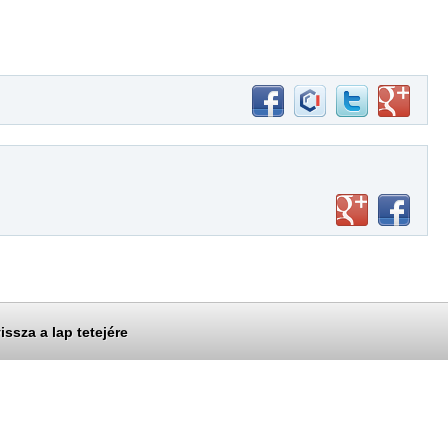
issza a lap tetejére