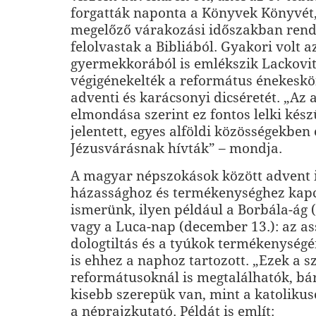
forgatták naponta a Könyvek Könyvét,
megelőző várakozási időszakban ren
felolvastak a Bibliából. Gyakori volt az
gyermekkorából is emlékszik Lackovi
végigénekelték a református énekeskö
adventi és karácsonyi dicséretét. „Az
elmondása szerint ez fontos lelki kész
jelentett, egyes alföldi közösségekben 
Jézusvárásnak hívták” – mondja.
A magyar népszokások között advent 
házassághoz és termékenységhez kapc
ismerünk, ilyen például a Borbála-ág 
vagy a Luca-nap (december 13.): az a
dologtiltás és a tyúkok termékenységé
is ehhez a naphoz tartozott. „Ezek a s
reformátusoknál is megtalálhatók, bár
kisebb szerepük van, mint a katoliku
a néprajzkutató. Példát is említ: