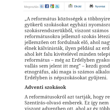
Elküld
Nyomtat
Megosztás
„A református közösségek a többnyire
gyökerű szokásokat egyházi nyomásra 
szokásrendszerükből, viszont számos 
reformátusokra jellemző szokás létezi
jellemzően ott fordulnak elő, ahol n
élnek kálvinisták, ilyen például az erd
ahol két falu kivételével minden telep
református – még az Erdélyben gyakor
vallás sem jelent itt meg” – kezdi gond
etnográfus, aki maga is számos alkal
Erdélyben is népszokásokat gyűjteni.
Adventi szokások
A reformátusokról azt tartják, hogy r
Szentírás-olvasó emberek. Ez így nem t
viszont adventben ott, ahol az év töb