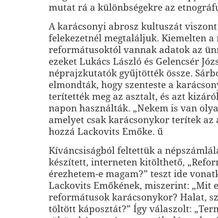
mutat rá a különbségekre az etnográf
A karácsonyi abrosz kultuszát viszon
felekezetnél megtaláljuk. Kiemelten a
reformátusoktól vannak adatok az ünn
ezeket Lukács László és Gelencsér Józ
néprajzkutatók gyűjtötték össze. Sár
elmondták, hogy szenteste a karácson
terítették meg az asztalt, és azt kizáró
napon használták. „Nekem is van oly
amelyet csak karácsonykor terítek az a
hozzá Lackovits Emőke. ű
Kíváncsiságból feltettük a népszáml
készített, interneten kitölthető, „Ref
érezhetem-e magam?” teszt ide vonat
Lackovits Emőkének, miszerint: „Mit 
reformátusok karácsonykor? Halat, s
töltött káposztát?” Így válaszolt: „Te