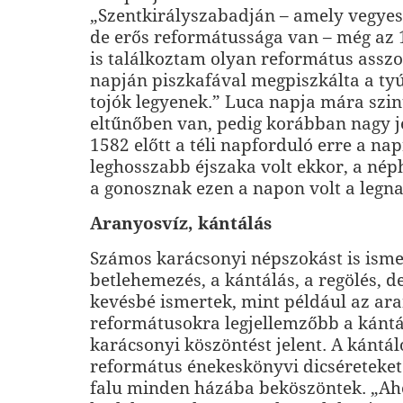
„Szentkirályszabadján – amely vegyes
de erős reformátussága van – még az
is találkoztam olyan református asszo
napján piszkafával megpiszkálta a tyú
tojók legyenek.” Luca napja mára szint
eltűnőben van, pedig korábban nagy je
1582 előtt a téli napforduló erre a nap
leghosszabb éjszaka volt ekkor, a nép
a gonosznak ezen a napon volt a legna
Aranyosvíz, kántálás
Számos karácsonyi népszokást is isme
betlehemezés, a kántálás, a regölés, 
kevésbé ismertek, mint például az ara
reformátusokra legjellemzőbb a kántál
karácsonyi köszöntést jelent. A kántá
református énekeskönyvi dicséreteket 
falu minden házába beköszöntek. „Ah