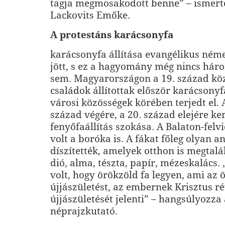
tagja megmosakodott benne” – ismerte
Lackovits Emőke.
A protestáns karácsonyfa
karácsonyfa állítása evangélikus ném
jött, s ez a hagyomány még nincs hár
sem. Magyarországon a 19. század köz
családok állítottak először karácsonyf
városi közösségek körében terjedt el. 
század végére, a 20. század elejére ker
fenyőfaállítás szokása. A Balaton-felv
volt a boróka is. A fákat főleg olyan 
díszítették, amelyek otthon is megtalá
dió, alma, tészta, papír, mézeskalács. 
volt, hogy örökzöld fa legyen, ami az ö
újjászületést, az embernek Krisztus r
újjászületését jelenti” – hangsúlyozza
néprajzkutató.