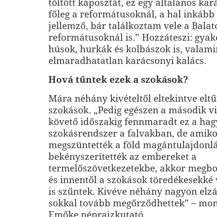
töltött káposztát, ez egy általános kar
főleg a reformátusoknál, a hal inkább
jellemző, bár találkoztam vele a Balat
reformátusoknál is.” Hozzáteszi: gyako
húsok, hurkák és kolbászok is, valami
elmaradhatatlan karácsonyi kalács.
Hová tűntek ezek a szokások?
Mára néhány kivételtől eltekintve elt
szokások. „Pedig egészen a második v
követő időszakig fennmaradt ez a h
szokásrendszer a falvakban, de amik
megszüntették a föld magántulajdonlá
bekényszerítették az embereket a
termelőszövetkezetekbe, akkor megbom
és innentől a szokások töredékesekké
is szűntek. Kivéve néhány nagyon elzár
sokkal tovább megőrződhettek” – mon
Emőke néprajzkutató.