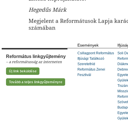
Hegedűs Márk
Megjelent a Reformátusok Lapja kará
számában
Események
Ifjúsá
Csillagpont Református
Soli De
Református linkgyűjtemény
Ifjúsági Találkozó
Refor
– a reformátusság az interneten
Szeretethíd
Diákm
Református Zenei
Debrec
Új link beküldése
Fesztivál
Egyete
Gyülek
Tovább a teljes linkgyűjteményre
Tiszáni
Misszi
Reform
Szöve
Budape
Egyete
Gyülek