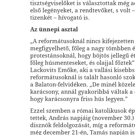
tisztségviselőket is választottak még a
első legényeket, a rendtevőket, s volt 
tizenkét – hívogató is.
Az ünnepi asztal
„A reformátusoknál nincs kifejezetten 
megfigyelhető, főleg a nagy tömbben é
protestánsoknál, hogy böjtös jellegű ét
főleg húsmenteseket, és olajjal főztek
Lackovits Emőke, aki a vallási kisebb
reformátusoknál is talált hasonló szo
a Balaton-felvidéken. „De minél közele
karácsony, annál gyakoribbá váltak a
hogy karácsonyra friss hús legyen.”
Ezzel szemben a római katolikusok ép
tettek, András napjáig (november 30.)
disznók feldolgozását, míg a reformá
még december 21-én, Tamás napján is 