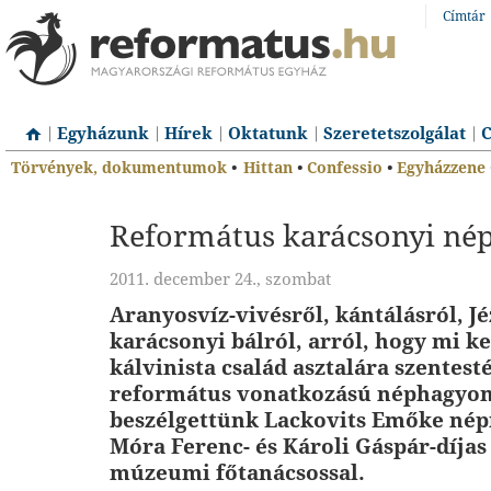
Címtár
Egyházunk
Hírek
Oktatunk
Szeretetszolgálat
C
Törvények, dokumentumok
•
Hittan
•
Confessio
•
Egyházzene
Református karácsonyi né
2011. december 24., szombat
Aranyosvíz-vivésről, kántálásról, Jé
karácsonyi bálról, arról, hogy mi k
kálvinista család asztalára szentest
református vonatkozású néphagyo
beszélgettünk Lackovits Emőke nép
Móra Ferenc- és Károli Gáspár-díja
múzeumi főtanácsossal.