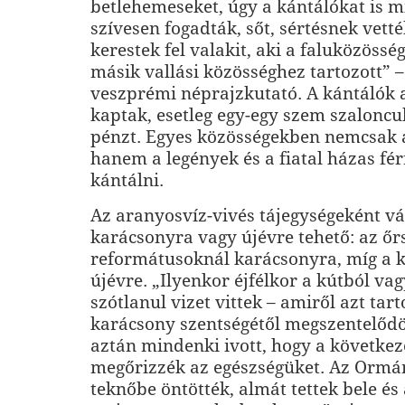
betlehemeseket, úgy a kántálókat is 
szívesen fogadták, sőt, sértésnek vett
kerestek fel valakit, aki a faluközösség
másik vallási közösséghez tartozott” 
veszprémi néprajzkutató. A kántálók a
kaptak, esetleg egy-egy szem szaloncu
pénzt. Egyes közösségekben nemcsak 
hanem a legények és a fiatal házas fér
kántálni.
Az aranyosvíz-vivés tájegységeként v
karácsonyra vagy újévre tehető: az őrs
reformátusoknál karácsonyra, míg a k
újévre. „Ilyenkor éjfélkor a kútból va
szótlanul vizet vittek – amiről azt tart
karácsony szentségétől megszentelődöt
aztán mindenki ivott, hogy a követke
megőrizzék az egészségüket. Az Ormá
teknőbe öntötték, almát tettek bele é