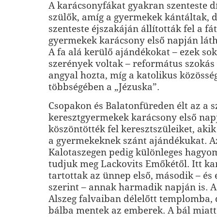
A karácsonyfákat gyakran szenteste dís
szülők, amíg a gyermekek kántáltak, 
szenteste éjszakáján állították fel a fát
gyermekek karácsony első napján láth
A fa alá kerülő ajándékokat – ezek so
szerények voltak – református szokás 
angyal hozta, míg a katolikus közössé
többségében a „Jézuska”.
Csopakon és Balatonfüreden élt az a s
keresztgyermekek karácsony első na
köszöntötték fel keresztszüleiket, aki
a gyermekeknek szánt ajándékukat. Az
Kalotaszegen pedig különleges hagyom
tudjuk meg Lackovits Emőkétől. Itt ka
tartottak az ünnep első, második – és 
szerint – annak harmadik napján is. A 
Alszeg falvaiban délelőtt templomba, 
bálba mentek az emberek. A bál miatt