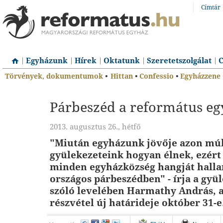
Címtár
Egyházunk
Hírek
Oktatunk
Szeretetszolgálat
C
Törvények, dokumentumok
•
Hittan
•
Confessio
•
Egyházzene
Párbeszéd a református eg
2013. augusztus 26., hétfő
"Miután egyházunk jövője azon múl
gyülekezeteink hogyan élnek, ezért
minden egyházközség hangját halla
országos párbeszédben" - írja a gy
szóló levelében Harmathy András, a
részvétel új határideje október 31-e