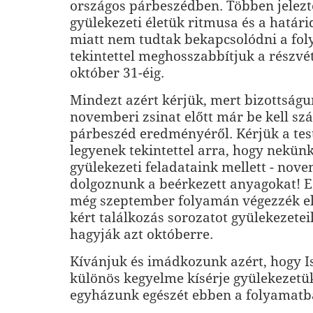
országos párbeszédben. Többen jelezt
gyülekezeti életük ritmusa és a határ
miatt nem tudtak bekapcsolódni a fol
tekintettel meghosszabbítjuk a részvét
október 31-éig.
Mindezt azért kérjük, mert bizottság
novemberi zsinat előtt már be kell sz
párbeszéd eredményéről. Kérjük a tes
legyenek tekintettel arra, hogy nekünk 
gyülekezeti feladataink mellett - novem
dolgoznunk a beérkezett anyagokat! Ez
még szeptember folyamán végezzék el
kért találkozás sorozatot gyülekezetei
hagyják azt októberre.
Kívánjuk és imádkozunk azért, hogy 
különös kegyelme kísérje gyülekezetük
egyházunk egészét ebben a folyamatb