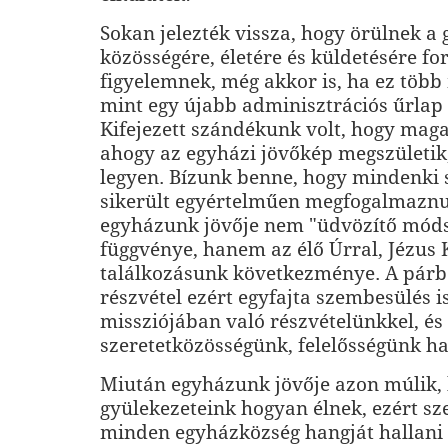
Sokan jelezték vissza, hogy örülnek a
közösségére, életére és küldetésére for
figyelemnek, még akkor is, ha ez több
mint egy újabb adminisztrációs űrlap k
Kifejezett szándékunk volt, hogy maga
ahogy az egyházi jövőkép megszületik
legyen. Bízunk benne, hogy mindenki
sikerült egyértelműen megfogalmazn
egyházunk jövője nem "üdvözítő mód
függvénye, hanem az élő Úrral, Jézus 
találkozásunk következménye. A párb
részvétel ezért egyfajta szembesülés is
missziójában való részvételünkkel, és
szeretetközösségünk, felelősségünk hat
Miután egyházunk jövője azon múlik,
gyülekezeteink hogyan élnek, ezért sz
minden egyházközség hangját hallani