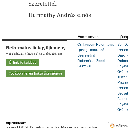
Szeretettel:
Harmathy András elnök
Események
Ifjúsá
Csillagpont Református
Soli De
Református linkgyűjtemény
Ifjúsági Találkozó
Refor
– a reformátusság az interneten
Szeretethíd
Diákm
Református Zenei
Debrec
Új link beküldése
Fesztivál
Egyete
Gyülek
Tovább a teljes linkgyűjteményre
Tiszáni
Misszi
Reform
Szöve
Budape
Egyete
Gyülek
Impresszum
Copyright © 2012 Reformatus.hu. Minden jog fenntartva