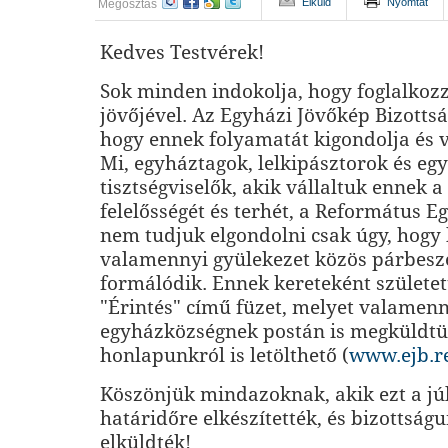
Elküld
Nyomtat
Megosztás
Kedves Testvérek!
Sok minden indokolja, hogy foglalko
jövőjével. Az Egyházi Jövőkép Bizottsá
hogy ennek folyamatát kigondolja és v
Mi, egyháztagok, lelkipásztorok és eg
tisztségviselők, akik vállaltuk ennek a
felelősségét és terhét, a Református E
nem tudjuk elgondolni csak úgy, hogy 
valamennyi gyülekezet közös párbeszé
formálódik. Ennek kereteként születet
"Érintés" című füzet, melyet valamen
egyházközségnek postán is megküldtü
honlapunkról is letölthető (
www.ejb.r
Köszönjük mindazoknak, akik ezt a júl
határidőre elkészítették, és bizottság
elküldték!