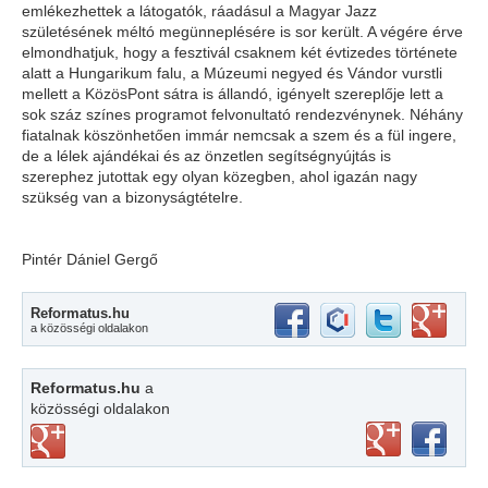
emlékezhettek a látogatók, ráadásul a Magyar Jazz
születésének méltó megünneplésére is sor került. A végére érve
elmondhatjuk, hogy a fesztivál csaknem két évtizedes története
alatt a Hungarikum falu, a Múzeumi negyed és Vándor vurstli
mellett a KözösPont sátra is állandó, igényelt szereplője lett a
sok száz színes programot felvonultató rendezvénynek. Néhány
fiatalnak köszönhetően immár nemcsak a szem és a fül ingere,
de a lélek ajándékai és az önzetlen segítségnyújtás is
szerephez jutottak egy olyan közegben, ahol igazán nagy
szükség van a bizonyságtételre.
Pintér Dániel Gergő
Reformatus.hu
a közösségi oldalakon
Reformatus.hu
a
közösségi oldalakon