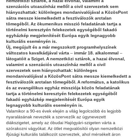
nemzetközi sztárok, a hazai élvonal, valamint a
szenzációs utcaszínház mellől a civil szervezetek sem
hiányozhattak: különleges mondanivalójával a KözösPont
sátra messze kiemelkedett a fesztiválozók arctalan
tömegéből. Az ökumenikus misszió feladatának tartja a
történelmi keresztyén felekezetek egységéből fakadó
egyházkép megjelenítését Európa egyik legnagyobb
kulturális eseményén is.
Új, megújult és a már megszokott programhelyszínek
változatos kavalkádjával várta
–
immár 18. alkalommal
–
látogatóit a Sziget. A nemzetközi sztárok, a hazai élvonal,
valamint a szenzációs utcaszínház mellől a civil
szervezetek sem hiányozhattak: különleges
mondanivalójával a KözösPont sátra messze kiemelkedett a
fesztiválozók arctalan tömegéből. A református, a katolikus
és az evangélikus egyház missziója közös feladatának
tartja a történelmi keresztyén felekezetek egységéből
fakadó egyházkép megjelenítését Európa egyik
legnagyobb kulturális eseményén is.
Valamikor a 90-es évek elején a világ legolcsóbb és legjobb
nyaralásának nevezték a szervezők az úgynevezett
diákszigetet, amely az óbudai Hajógyári-szigeten várta a
szórakozni vágyókat. Az ötlet megvalósítói olyan nemzetközi
ifjúsági kulturális találkozót szerveztek, ahol mérsékelt áron