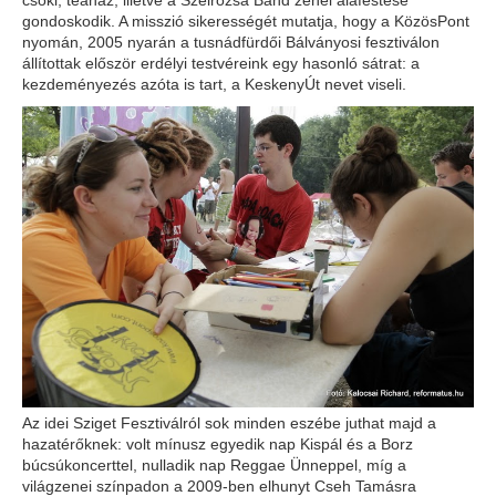
gondoskodik. A misszió sikerességét mutatja, hogy a KözösPont
nyomán, 2005 nyarán a tusnádfürdői Bálványosi fesztiválon
állítottak először erdélyi testvéreink egy hasonló sátrat: a
kezdeményezés azóta is tart, a KeskenyÚt nevet viseli.
Az idei Sziget Fesztiválról sok minden eszébe juthat majd a
hazatérőknek: volt mínusz egyedik nap Kispál és a Borz
búcsúkoncerttel, nulladik nap Reggae Ünneppel, míg a
világzenei színpadon a 2009-ben elhunyt Cseh Tamásra