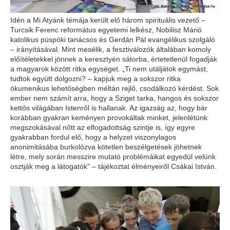
Idén a Mi Atyánk témája került elő három spirituális vezető –
Turcsik Ferenc református egyetemi lelkész, Nobilisz Márió
katolikus püspöki tanácsos és Gerdán Pál evangélikus szolgáló
– irányításával. Mint mesélik, a fesztiválozók általában komoly
előítéletekkel jönnek a keresztyén sátorba, értetetlenül fogadják
a magyarok között ritka egységet. „Ti nem utáljátok egymást,
tudtok együtt dolgozni? – kapjuk meg a sokszor ritka
ökumenikus lehetőségben méltán rejlő, csodálkozó kérdést. Sok
ember nem számít arra, hogy a Sziget tarka, hangos és sokszor
kettős világában Istenről is hallanak. Az igazság az, hogy bár
korábban gyakran keményen provokáltak minket, jelenlétünk
megszokásával nőtt az elfogadottság szintje is, így egyre
gyakrabban fordul elő, hogy a helyzet viszonylagos
anonimitásába burkolózva kötetlen beszélgetések jöhetnek
létre, mely során messzire mutató problémáikat egyedül velünk
osztják meg a látogatók” – tájékoztat élményeiről Csákai István.