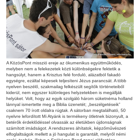
A KözösPont misszió ereje az ökumenikus együttműködés,
melyben nem a felekezetek közti különbségekre fektetik a
hangsúlyt, hanem a Krisztus felé forduló, alázatból fakadó
egységre, ezáltal képesek teljesíteni Jézus parancsát. A több
nyelven beszélő, szakmailag felkészült segítők történeteiből
kiderül, nem egyszer különleges helyzetekben is megállják
helyüket. Volt, hogy az egyik szolgáló három süketnéma holland
lánnyal ismertette meg a Biblia üzenetét; „beszélgetéseik”
csaknem 70 írott oldalra rúgtak. A sátorban megtalálható, 50
nyelvre lefordított Mi Atyánk is termékeny ötletnek bizonyult, a
betérők érdeklődéssel olvassák az életükben újdonságnak
számított imádságot. A rendszeres áhítatok, képzőművészeti
elfoglaltságok mellett a jó hangulat is garantált, melyről némi
csoki, teaház, illetve a Szélrózsa Band zenei aláfestése