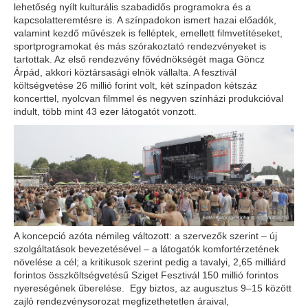
lehetőség nyílt kulturális szabadidős programokra és a
kapcsolatteremtésre is. A színpadokon ismert hazai előadók,
valamint kezdő művészek is felléptek, emellett filmvetítéseket,
sportprogramokat és más szórakoztató rendezvényeket is
tartottak. Az első rendezvény fővédnökségét maga Göncz
Árpád, akkori köztársasági elnök vállalta. A fesztivál
költségvetése 26 millió forint volt, két színpadon kétszáz
koncerttel, nyolcvan filmmel és negyven színházi produkcióval
indult, több mint 43 ezer látogatót vonzott.
A koncepció azóta némileg változott: a szervezők szerint – új
szolgáltatások bevezetésével – a látogatók komfortérzetének
növelése a cél; a kritikusok szerint pedig a tavalyi, 2,65 milliárd
forintos összköltségvetésű Sziget Fesztivál 150 millió forintos
nyereségének űberelése. Egy biztos, az augusztus 9–15 között
zajló rendezvénysorozat megfizethetetlen áraival,