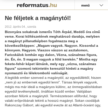
Pályázat
menü
Ne féljetek a magánytól!
2012. április 04., szerda
Bizonyára sokaknak ismerős Tóth Árpád, Meddő óra című
verse. Korai költészetének meghatározó darabja, melyben
a magányt pillanatképben fogalmazza meg a
következőképpen: „Magam vagyok. Nagyon. Kicsordul a
könnyem. Hagyom. Viaszos vászon az asztalomon,
Faricskálok lomhán egy dalon, Vézna, szánalmas figura,
én. Én, én. S magam vagyok a föld kerekén." Mintha egy
fekete-fehér képet látnánk, mely egy „vézna, szánalmas
figura" szomorú tekintetén keresztül hirdeti a magány
nyomasztó és lélekromboló valóságát.
A legtöbb ember szenved a magánytól, az egyedülléttől, hiszen
„nem jó az embernek egyedül lenni". Társas lények vagyunk,
mégis ma már ideál a magányos különc, az önmegvalósításban
egyedül tevékenykedő, önállóan küzdő ember. Valójában
azonban félünk a magánytól. Természetesen előfordul, hogy
valaki erőpróbának tekinti a hosszú magányt. Sokan csodáljuk
Rakonczay Gábort, aki egyedül evezte át az Atlanti-óceánt úgy,