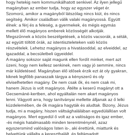
hogy hetekig nem kommunikálhatott senkivel. Az ilyen jellegű
magányban az ember tudja, hogy az egyszer véget ér.
Szomorú, amikor a magányból látszólag nincs kiút, és nincs
segítség. Amikor családban válik valaki magányossá. Együtt
élnek: a férj és a feleség, a gyermekek, és mégis egymás
mellett élő magányos emberek közösségét alkotják.
Megszűnnek a közös beszélgetések, a közös vacsorák, a séták,
az együtt töltött órák, az istentiszteleteken való közös
részvételek. Lehetsz magányos a hivatásoddal, az elveiddel, az
igazaddal, a becsületbeli ügyeiddel.
A magány sokszor saját magunk ellen fordít minket, mert azt
üzeni, hogy nem kellesz senkinek, nem vagy jó semmire, nincs
már küldetésed. Magányban élő idősek érzik ezt át oly gyakran,
kiknek legfőbb panaszaik tárgya a kényszerű és oly
elviselhetetlen magány. De nem csak ők, és nem csak mi,
hanem Jézus is volt magányos. Átélte a keserű magányt ott a
Gecsemáné-kertben, ahol egyáltalán nem akart magányos
lenni. Vágyott arra, hogy tanítványai mellette álljanak az ő lelki
küzdelemében, de ők magára hagyták és aludtak. Bizony, Jézus
tudja, mi a magány, hiszen váltsághalálában egyedülállóan volt
magányos. Mert egyedül ő volt az a valóságos és igaz ember,
-és mégis hatalmasabb minden teremtménynél, azaz
egyszersmind valóságos Isten is-, aki érettünk, miattunk és
helyettünk vállalta a kereszthalált, és feltámadott.