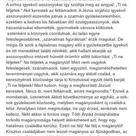
A sírhoz igyekvő asszonyokat így szólítja meg az angyal: „Ti ne
féljetek." Akit kerestek az feltámadott. A Jézus sírjához igyekvő
asszonyokról eszembe jutnak a szatmári gyülekezeteimben,
ezekben a kedves kis falvakban élő özvegyasszonyok, akik
házastársukat eltemették, gyermekeik városra költöztek,
esténként a könnyeik csordulnak, és talán egyre
feleslegesebbnek, „szánalmas figuráknak" érzik magukat. De
mégis ők azok a fájdalmas magány elől a gyülekezetbe igyekvő
és ott menedéket találó nénikék, akik hallani akarják az
asszonyokhoz intézett húsvéti örömhír előtti bátorítást: „Ti ne
féljetek!" Ne féljetek a magánytól! Mert nem vagytok
feleslegesek, szánalmasok. Isten egyszeri, megismételhetetlen
teremtményei vagytok, akik számára egy áldott család, a
keresztyének közössége tárja ki Krisztussal együtt ölelő karját.
„Ti ne féljetek! Mert tudom, hogy a megfeszített Jézust
keresitek. Nincs itt, mert feltámadt, amint megmondta." Ennek a
mondatnak, üzenetnek áldott következménye az egyház, a sok-
sok gyülekezeti közösség, melyben magányosként új családra
lelsz. Amelyben Isten megmutatja, ha úgy érzed, senkinek nem
kellesz, Neki akkor is fontos vagy. Tóth Árpád önsajnálatba
torkolló magányossága helyett átérezheted azt, hogy egy
hatalmas családba kerülsz. Ezért ne félj! Ne félj a magánytól!
Krisztus családjában nem leszel magányos az ifjúságodban, az