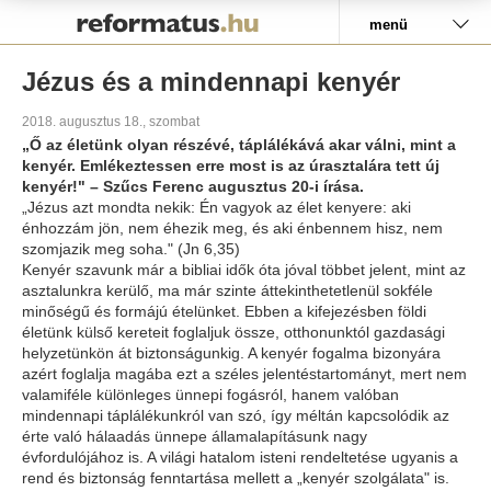
Pályázat
menü
Jézus és a mindennapi kenyér
2018. augusztus 18., szombat
„Ő az életünk olyan részévé, táplálékává akar válni, mint a
kenyér. Emlékeztessen erre most is az úrasztalára tett új
kenyér!" – Szűcs Ferenc augusztus 20-i írása.
„Jézus azt mondta nekik: Én vagyok az élet kenyere: aki
énhozzám jön, nem éhezik meg, és aki énbennem hisz, nem
szomjazik meg soha." (Jn 6,35)
Kenyér szavunk már a bibliai idők óta jóval többet jelent, mint az
asztalunkra kerülő, ma már szinte áttekinthetetlenül sokféle
minőségű és formájú ételünket. Ebben a kifejezésben földi
életünk külső kereteit foglaljuk össze, otthonunktól gazdasági
helyzetünkön át biztonságunkig. A kenyér fogalma bizonyára
azért foglalja magába ezt a széles jelentéstartományt, mert nem
valamiféle különleges ünnepi fogásról, hanem valóban
mindennapi táplálékunkról van szó, így méltán kapcsolódik az
érte való hálaadás ünnepe államalapításunk nagy
évfordulójához is. A világi hatalom isteni rendeltetése ugyanis a
rend és biztonság fenntartása mellett a „kenyér szolgálata" is.