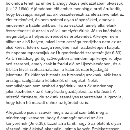
bolonddá teheti az embert, ahogy Jézus példázatában olvassuk
(Lk 12,16kk). A jómódban élő ember monológja arról árulkodik,
hogy becsapja magát az, aki összetéveszti az életszínvonalat az
élet értelmével, és nem számol olyan tényezőkkel, amelyek
nincsenek a hatalmunkban. Ha az eszközt, amely által élünk,
összetévesztjük azzal a céllal, amelyért élünk. Jézus imádsága
megmutatja a helyes sorrendet és értékrendet. A kenyér nem
állhat az első helyen, mivel Isten országa rendjében nem ez az
első kérés. Isten országa rendjében ezt ráadásképpen kapjuk,
és naponta tapasztaljuk az Úr gondoskodó szeretetét (Mt 6,33).
Az Úri imádság görög szövegében a mindennapi kenyérre olyan
szó szerepel, amely csak itt fordul elő az Újszövetségben, és a
Biblián kívüli szóhasználatban a katonák napi fejadagját
jelentette. Ez különös biztatás és biztonság azoknak, akik Isten
országa szolgálatára kötelezték el magukat. Nekik
semmiképpen sem szabad aggódniuk, mert ők mindennap
jelentkezhetnek az ő kenyéradó gazdájuknál az ellátásért. A
misszió története, de sokunk személyes tapasztalata is igazolja,
hogy Isten hű maradt ehhez az ígéretéhez is.
A legszebb jézusi szavak mégis az által szentelik meg a
mindennapi kenyeret, hogy ő önmagát nevezi az élet
kenyerének (Jn 6,35). Ezzel arra tanít, hogy ő az életünk olyan
részévé, táplálékává akar válni, mint a kenyér. Emlékeztessen