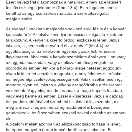
Ezért nevezi Pál diakonosznak a hatalmat, amely az ellátásért
felelős tisztséget jelentette (Róm 13,4). Ez a fogalom innen
került át az egyházi szóhasználatba a szeretetszolgálat
megjelölésére.
Az evangéliumokban meglepően sok szó esik Jézus és a kenyér
kapcsolatáról. Az elsővel mindjárt messiási szolgálata kezdetén
találkozunk. A kenyér a kísértő ördögi eszköze is lehet. Jézus
válasza, a „nemcsak kenyérrel él az ember" (Mt 4,4) az
egyoldalúságra, az értékrend egyensúlyának felbillenésére
figyelmeztet. Ahol csak a kenyér szemlélete érvényesül, ott vagy
az aggodalmaskodás, vagy az elbizakodottság végleteibe
sodródik az ember. Amikor a holnapi megélhetésért aggódunk,
olyan lelki terhet veszünk magunkra, amely felemészti erőinket
és megbénítja cselekvőképességünket. Valaki szellemesen így
mondta: olyan ez, mintha a vékony csengődrótba erős áramot
vezetnénk. Vagy elég minden napnak a maga baja és feladata,
vagy elég benne az ember. Ezzel a kísértéssel Jézus a gazdag
és gondoskodó Atyával szembeni bizalmat állítja szembe, aki
még a mező virágairól és az ég madarairól is bőségesen
gondoskodik. Az ő szemében ezeknél sokkal drágább az emberi
élet.
A bizalom mellett azonban az elbizakodottság forrása is lehet,
ha éppen nagyobb darab kenyér kerül az asztalunkra. Ez