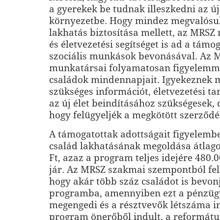
a gyerekek be tudnak illeszkedni az új
környezetbe. Hogy mindez megvalósul
lakhatás biztosítása mellett, az MRSZ
és életvezetési segítséget is ad a tám
szociális munkások bevonásával. Az 
munkatársai folyamatosan figyelemme
családok mindennapjait. Igyekeznek
szükséges információt, életvezetési t
az új élet beindításához szükségesek, 
hogy felügyeljék a megkötött szerződés 
A támogatottak adottságait figyelemb
család lakhatásának megoldása átlago
Ft, azaz a program teljes idejére 480.0
jár. Az MRSZ szakmai szempontból fel
hogy akár több száz családot is bevon
programba, amennyiben ezt a pénzügy
megengedi és a résztvevők létszáma i
program önerőből indult, a reformátu