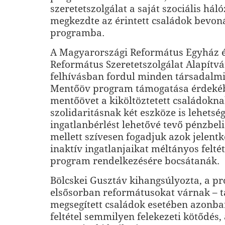
szeretetszolgálat a saját szociális hál
megkezdte az érintett családok bevon
programba.
A Magyarországi Református Egyház 
Református Szeretetszolgálat Alapítv
felhívásban fordul minden társadalmi
Mentőöv program támogatása érdeké
mentőövet a kiköltöztetett családokna
szolidaritásnak két eszköze is lehetség
ingatlanbérlést lehetővé tevő pénzbel
mellett szívesen fogadjuk azok jelentk
inaktív ingatlanjaikat méltányos feltét
program rendelkezésére bocsátanák.
Bölcskei Gusztáv kihangsúlyozta, a 
elsősorban reformátusokat várnak – 
megsegített családok esetében azonba
feltétel semmilyen felekezeti kötődés,