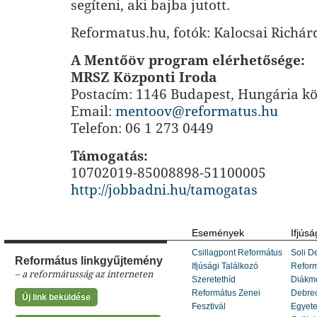
segíteni, aki bajba jutott.
Reformatus.hu, fotók: Kalocsai Richár
A Mentőöv program elérhetősége:
MRSZ Központi Iroda
Postacím: 1146 Budapest, Hungária kö
Email:
mentoov@reformatus.hu
Telefon: 06 1 273 0449
Támogatás:
10702019-85008898-51100005
http://jobbadni.hu/tamogatas
Események
Ifjúsá
Csillagpont Református
Soli De
Református linkgyűjtemény
Ifjúsági Találkozó
Refor
– a reformátusság az interneten
Szeretethíd
Diákm
Református Zenei
Debrec
Új link beküldése
Fesztivál
Egyete