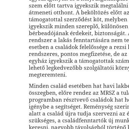
szem előtt tartva igyekszik megtalálni
átmeneti otthont. A beköltözés előtt
támogatottal szerződést köt, melyben 
igyekszik minden szereplő, különösen 
bérbeadójának érdekeit, biztonságát.
rendszer a lakás fenntartására nem te
esetben a családok felelőssége a rezsi
rendszeres, pontos megfizetése, de az
egyház igyekszik a támogatottak szám
lehető legkedvezőbb szolgáltatói körn
megteremteni.
Minden család esetében hat havi lakb
összegben, előre rendez az MRSZ a tul
programban résztvevő családok hat h
igénybe a segítséget. Reménység szerin
alatt a család újra tudja szervezni az é
szükséges, a családfenntartók új mun
keresni, nagyobb távolságból történő 