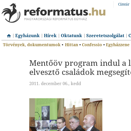
Címtár
Egyházunk
Hírek
Oktatunk
Szeretetszolgálat
C
Törvények, dokumentumok
•
Hittan
•
Confessio
•
Egyházzene
Mentőöv program indul a 
elvesztő családok megsegít
2011. december 06., kedd