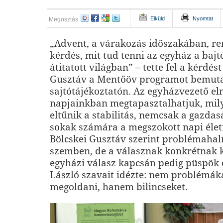
Elküld
Nyomtat
Megosztás
„Advent, a várakozás időszakában, re
kérdés, mit tud tenni az egyház a bajtó
átitatott világban” – tette fel a kérdést
Gusztáv a Mentőöv programot bemut
sajtótájékoztatón. Az egyházvezető e
napjainkban megtapasztalhatjuk, mil
eltűnik a stabilitás, nemcsak a gazda
sokak számára a megszokott napi élet
Bölcskei Gusztáv szerint problémahal
szemben, de a válasznak konkrétnak ke
egyházi válasz kapcsán pedig püspök 
László szavait idézte: nem problémák
megoldani, hanem bilincseket.