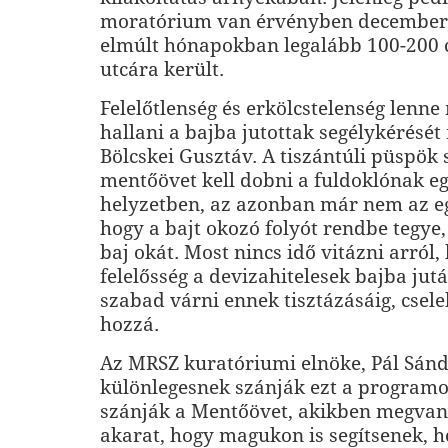
moratórium van érvényben december 1
elmúlt hónapokban legalább 100-200 
utcára került.
Felelőtlenség és erkölcstelenség lenn
hallani a bajba jutottak segélykérésé
Bölcskei Gusztáv. A tiszántúli püspök 
mentőövet kell dobni a fuldoklónak eg
helyzetben, az azonban már nem az eg
hogy a bajt okozó folyót rendbe tegye
baj okát. Most nincs idő vitázni arról,
felelősség a devizahitelesek bajba ju
szabad várni ennek tisztázásáig, cselek
hozzá.
Az MRSZ kuratóriumi elnöke, Pál Sánd
különlegesnek szánják ezt a program
szánják a Mentőövet, akikben megvan 
akarat, hogy magukon is segítsenek, 