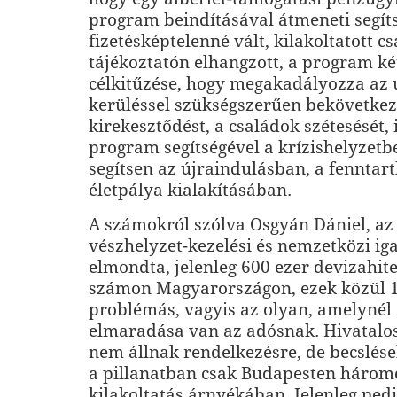
program beindításával átmeneti segíts
fizetésképtelenné vált, kilakoltatott c
tájékoztatón elhangzott, a program ké
célkitűzése, hogy megakadályozza az 
kerüléssel szükségszerűen bekövetkez
kirekesztődést, a családok szétesését, 
program segítségével a krízishelyzetb
segítsen az újraindulásban, a fenntar
életpálya kialakításában.
A számokról szólva Osgyán Dániel, a
vészhelyzet-kezelési és nemzetközi ig
elmondta, jelenleg 600 ezer devizahite
számon Magyarországon, ezek közül 1
problémás, vagyis az olyan, amelynél
elmaradása van az adósnak. Hivatalo
nem állnak rendelkezésre, de becslése
a pillanatban csak Budapesten hárome
kilakoltatás árnyékában. Jelenleg pedi