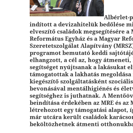
Albérlet-
indított a devizahitelük bedőlése m
elveszítő családok megsegítésére a
Református Egyház és a Magyar Re
Szeretetszolgálat Alapítvány (MRSZ
programot bemutató keddi sajtótáj
elhangzott, a cél az, hogy átmeneti
segítséget nyújtsanak a lakásukat e
támogatottak a lakhatás megoldása 
kiegészítő szolgáltatásként szociál
bevonásával mentálhigiénés és élet
segítséghez is juthatnak. A Mentőö
beindítása érdekében az MRE és az
létrehozott egy támogatási alapot, 
már utcára került családok karácso
beköltözhetnek átmenti otthonukb