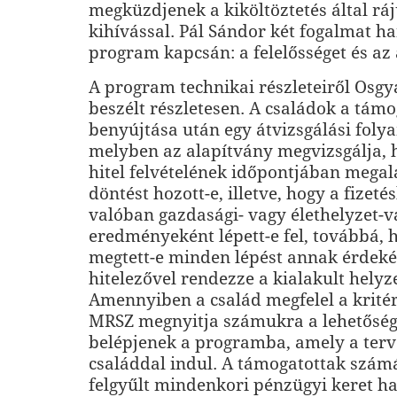
megküzdjenek a kiköltöztetés által r
kihívással. Pál Sándor két fogalmat h
program kapcsán: a felelősséget és az 
A program technikai részleteiről Osgy
beszélt részletesen. A családok a tám
benyújtása után egy átvizsgálási foly
melyben az alapítvány megvizsgálja, 
hitel felvételének időpontjában megala
döntést hozott-e, illetve, hogy a fizet
valóban gazdasági- vagy élethelyzet-v
eredményeként lépett-e fel, továbbá, 
megtett-e minden lépést annak érdeké
hitelezővel rendezze a kialakult helyz
Amennyiben a család megfelel a krité
MRSZ megnyitja számukra a lehetőség
belépjenek a programba, amely a terve
családdal indul. A támogatottak szám
felgyűlt mindenkori pénzügyi keret h