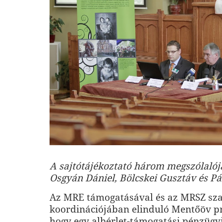
A sajtótájékoztató három megszólalója
Osgyán Dániel, Bölcskei Gusztáv és Pá
Az MRE támogatásával és az MRSZ sz
koordinációjában elinduló Mentőöv pr
hogy egy albérlet-támogatási pénzügyi