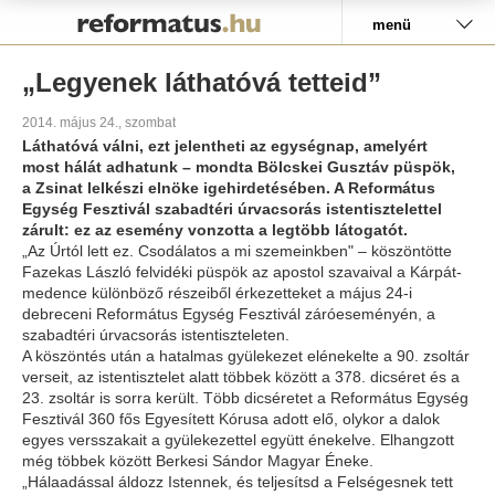
Pályázat
menü
„Legyenek láthatóvá tetteid”
2014. május 24., szombat
Láthatóvá válni, ezt jelentheti az egységnap, amelyért
most hálát adhatunk – mondta Bölcskei Gusztáv püspök,
a Zsinat lelkészi elnöke igehirdetésében. A Református
Egység Fesztivál szabadtéri úrvacsorás istentisztelettel
zárult: ez az esemény vonzotta a legtöbb látogatót.
„Az Úrtól lett ez. Csodálatos a mi szemeinkben" – köszöntötte
Fazekas László felvidéki püspök az apostol szavaival a Kárpát-
medence különböző részeiből érkezetteket a május 24-i
debreceni Református Egység Fesztivál záróeseményén, a
szabadtéri úrvacsorás istentiszteleten.
A köszöntés után a hatalmas gyülekezet elénekelte a 90. zsoltár
verseit, az istentisztelet alatt többek között a 378. dicséret és a
23. zsoltár is sorra került. Több dicséretet a Református Egység
Fesztivál 360 fős Egyesített Kórusa adott elő, olykor a dalok
egyes versszakait a gyülekezettel együtt énekelve. Elhangzott
még többek között Berkesi Sándor Magyar Éneke.
„Hálaadással áldozz Istennek, és teljesítsd a Felségesnek tett