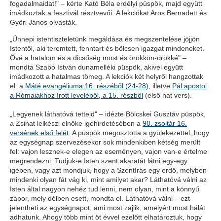
fogadalmaidat!" – kérte Kató Béla erdélyi püspök, majd együtt
imádkoztak a fesztivál résztvevői. A lekciókat Aros Bernadett és
Győri János olvasták.
„Ünnepi istentiszteletünk megáldása és megszentelése jöjjön
Istentől, aki teremtett, fenntart és bölcsen igazgat mindeneket.
Övé a hatalom és a dicsőség most és örökkön-örökké" –
mondta Szabó István dunamelléki püspök, akivel együtt
imádkozott a hatalmas tömeg. A lekciók két helyről hangzottak
el: a
Máté evangéliuma 16. részéből (24-28)
, illetve
Pál apostol
a Rómaiakhoz írott leveléből, a 15. részből
(első hat vers).
„Legyenek láthatóvá tetteid" – idézte Bölcskei Gusztáv püspök,
a Zsinat lelkészi elnöke igehirdetésében a
90. zsoltár 16.
versének első felét
. A püspök megosztotta a gyülekezettel, hogy
az egységnap szervezésekor sok mindenkiben kétség merült
fel: vajon lesznek-e elegen az eseményen, vajon van-e értelme
megrendezni. Tudjuk-e Isten szent akaratát látni egy-egy
igében, vagy azt mondjuk, hogy a Szentírás egy erdő, melyben
mindenki olyan fát vág ki, mint amilyet akar? Láthatóvá válni az
Isten által nagyon nehéz tud lenni, nem olyan, mint a könnyű
zápor, mely délben esett, mondta el. Láthatóvá válni – ezt
jelentheti az egységnapot, ami most zajlik, amelyért most hálát
adhatunk. Ahogy több mint öt évvel ezelőtt elhatároztuk, hogy