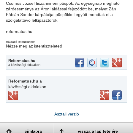
Csomós József tiszáninneni püspök. Az egységnap megható
záróeseménye az Ároni áldással fejeződött be, melyet Zán
Fábián Sándor kárpátaljai püspökkel együtt mondtak el a
szolgálattevő lelkipásztorok.
reformatus.hu
Hálaadó istentisztelet
Nézze meg az istentiszteletet!
Reformatus.hu
a közösségi oldalakon
Reformatus.hu
a
közösségi oldalakon
Asztali verzió
címlapra
vissza a lap tetejére