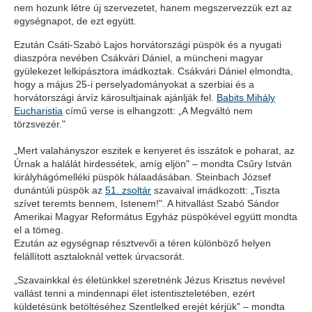
nem hozunk létre új szervezetet, hanem megszervezzük ezt az
egységnapot, de ezt együtt.
Ezután Csáti-Szabó Lajos horvátországi püspök és a nyugati
diaszpóra nevében Csákvári Dániel, a müncheni magyar
gyülekezet lelkipásztora imádkoztak. Csákvári Dániel elmondta,
hogy a május 25-i perselyadományokat a szerbiai és a
horvátországi árvíz károsultjainak ajánlják fel.
Babits Mihály
Eucharistia
című verse is elhangzott: „A Megváltó nem
törzsvezér."
„Mert valahányszor eszitek e kenyeret és isszátok e poharat, az
Úrnak a halálát hirdessétek, amíg eljön" – mondta Csűry István
királyhágómelléki püspök hálaadásában. Steinbach József
dunántúli püspök az
51. zsoltár
szavaival imádkozott: „Tiszta
szívet teremts bennem, Istenem!". A hitvallást Szabó Sándor
Amerikai Magyar Református Egyház püspökével együtt mondta
el a tömeg.
Ezután az egységnap résztvevői a téren különböző helyen
felállított asztaloknál vettek úrvacsorát.
„Szavainkkal és életünkkel szeretnénk Jézus Krisztus nevével
vallást tenni a mindennapi élet istentiszteletében, ezért
küldetésünk betöltéséhez Szentlelked erejét kérjük" – mondta