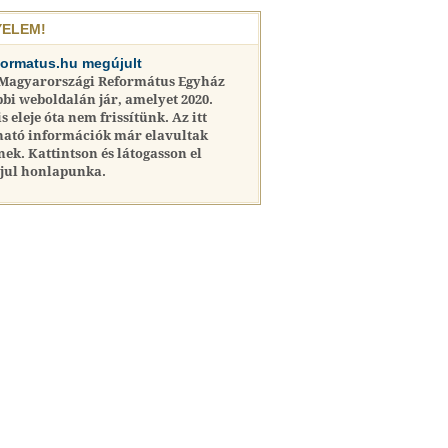
YELEM!
formatus.hu megújult
 Magyarországi Református Egyház
bi weboldalán jár, amelyet 2020.
is eleje óta nem frissítünk. Az itt
ható információk már elavultak
nek. Kattintson és látogasson el
jul honlapunka.