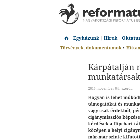
Egyházunk
Hírek
Oktatu
Törvények, dokumentumok
•
Hitta
Kárpátalján 
munkatársak
2015. november 04., szerda
Hogyan is lehet működt
támogatókat és munkatá
vagy csak érdekből, pé
cigánymissziós képzése
kérdések a flipchart tá
középen a helyi cigány
már-már szinte kifutottu