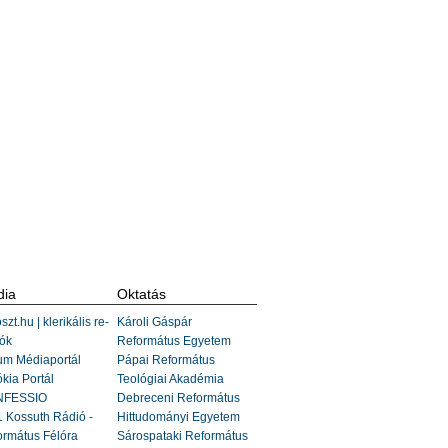
ia
Oktatás
szt.hu | klerikális re-
Károli Gáspár
ók
Református Egyetem
um Médiaportál
Pápai Református
kia Portál
Teológiai Akadémia
FESSIO
Debreceni Református
 Kossuth Rádió -
Hittudományi Egyetem
ormátus Félóra
Sárospataki Református