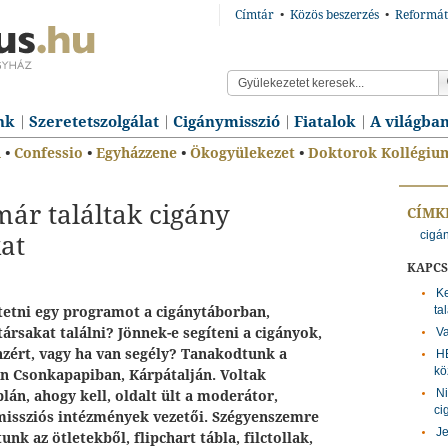
Címtár
•
Közös beszerzés
•
Reformát
nk
Szeretetszolgálat
Cigánymisszió
Fiatalok
A világba
n
•
Confessio
•
Egyházzene
•
Ökogyülekezet
•
Doktorok Kollégiu
már találtak cigány
CÍMK
cigá
at
KAPC
Ke
ta
etni egy programot a cigánytáborban,
rsakat találni? Jönnek-e segíteni a cigányok,
Va
nzért, vagy ha van segély? Tanakodtunk a
HE
kö
n Csonkapapiban, Kárpátalján. Voltak
Ni
blán, ahogy kell, oldalt ült a moderátor,
ci
missziós intézmények vezetői. Szégyenszemre
Je
nk az ötletekből, flipchart tábla, filctollak,