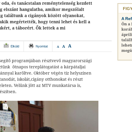
y oda, és tanácstalan reménytelenség kezdett
FIG
eg elszánt hangulatba, amikor megszólalt
ig találtunk a cigányok között olyanokat,
A Re
 akik megértették, hogy tenni lehet és kell a
Ön a
ukért, a táborért. Ők lettek a mi
koráb
ápril
talál
lehet
A
A
Elküld
Nyomtat
A
megú
 segítő programjában résztvevő magyarországi
tünk ötnapos tereplátogatást a kárpátaljai
vánnyal karöltve. Október végén tíz helyszínen
tanodát, iskolát,cigány otthonokat és részt
teleten. Velünk jött az MTV munkatársa is,
észítsen.