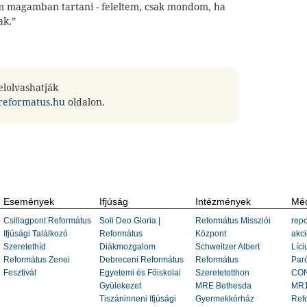
m magamban tartani - feleltem, csak mondom, ha
ak.”
 elolvashatják
.reformatus.hu
oldalon.
Események
Ifjúság
Intézmények
Méd
Csillagpont Református
Soli Deo Gloria |
Református Missziói
repo
Ifjúsági Találkozó
Református
Központ
akci
Szeretethíd
Diákmozgalom
Schweitzer Albert
Líci
Református Zenei
Debreceni Református
Református
Paró
Fesztivál
Egyetemi és Főiskolai
Szeretetotthon
CON
Gyülekezet
MRE Bethesda
MR1
Tiszáninneni Ifjúsági
Gyermekkórház
Ref