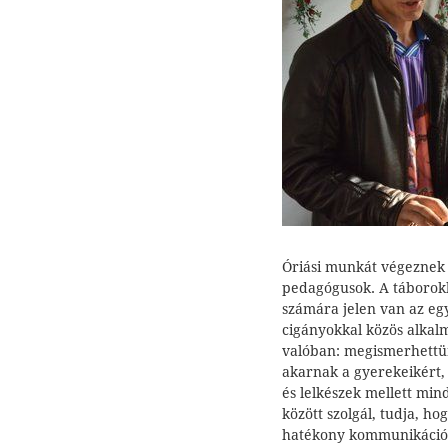
Óriási munkát végeznek i
pedagógusok. A táborokb
számára jelen van az egy
cigányokkal közös alkalm
valóban: megismerhettün
akarnak a gyerekeikért,
és lelkészek mellett mi
között szolgál, tudja, ho
hatékony kommunikáció, 