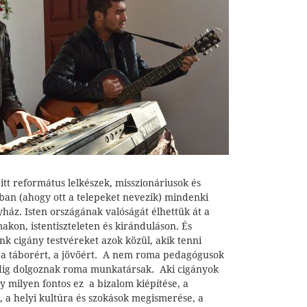
tt református lelkészek, misszionáriusok és
an (ahogy ott a telepeket nevezik) mindenki
ház. Isten országának valóságát élhettük át a
akon, istentiszteleten és kiránduláson. És
k cigány testvéreket azok közül, akik tenni
 a táborért, a jövőért. A nem roma pedagógusok
ndig dolgoznak roma munkatársak. Aki cigányok
gy milyen fontos ez a bizalom kiépítése, a
a helyi kultúra és szokások megismerése, a