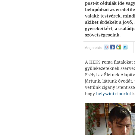
post-it cédulák ide vag
belopódzni az eredetil
valaki: testvérek, mind
akiket érdekelt a jövő,
gyerekeikért, a családj
szövetségeseink.
Megosztás
A HEKS roma fiatalokat
gyülekezeteknek szervez
Esélyt az Életnek Alapít
jártunk, láttunk óvodát, 
vettünk cigány istentisz
hogy
helyszíni riportot
k