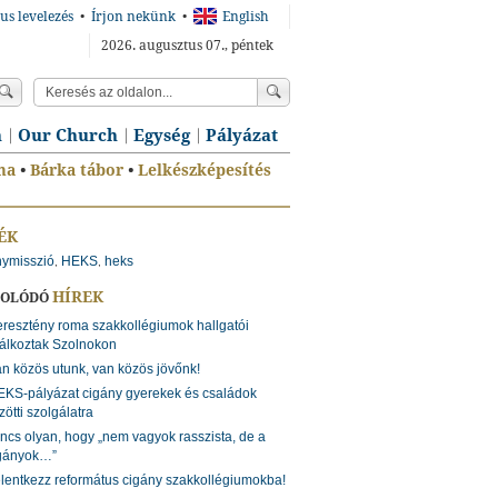
us levelezés
•
Írjon nekünk
•
English
2026. augusztus 07., péntek
n
Our Church
Egység
Pályázat
ma
•
Bárka tábor
•
Lelkészképesítés
ÉK
nymisszió
HEKS
heks
,
,
HÍREK
SOLÓDÓ
resztény roma szakkollégiumok hallgatói
lálkoztak Szolnokon
n közös utunk, van közös jövőnk!
KS-pályázat cigány gyerekek és családok
zötti szolgálatra
ncs olyan, hogy „nem vagyok rasszista, de a
gányok…”
lentkezz református cigány szakkollégiumokba!