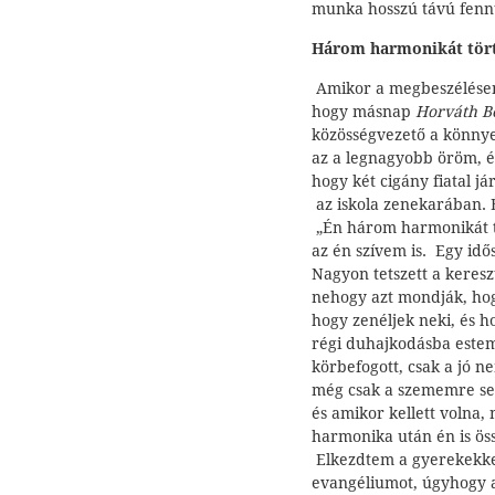
munka hosszú távú fennt
Három harmonikát tört
Amikor a megbeszélésen
hogy másnap
Horváth B
közösségvezető a könnye
az a legnagyobb öröm, é
hogy két cigány fiatal já
az iskola zenekarában. 
„Én három harmonikát tör
az én szívem is. Egy idő
Nagyon tetszett a keres
nehogy azt mondják, hog
hogy zenéljek neki, és 
régi duhajkodásba estem
körbefogott, csak a jó n
még csak a szememre se 
és amikor kellett volna,
harmonika után én is ös
Elkezdtem a gyerekekkel
evangéliumot, úgyhogy a