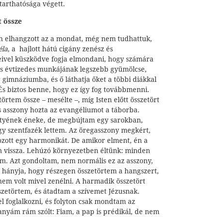
arthatósága végett.
 össze
 elhangzott az a mondat, még nem tudhattuk,
éla
, a hajlott hátú cigány zenész és
ivel küszködve fogja elmondani, hogy számára
s évtizedes munkájának legszebb gyümölcse,
r gimnáziumba, és ő láthatja őket a többi diákkal
És biztos benne, hogy ez így fog továbbmenni.
tem össze – mesélte –, míg Isten előtt összetört
s asszony hozta az evangéliumot a táborba.
ztyének éneke, de megbújtam egy sarokban,
y szentfazék lettem. Az öregasszony megkért,
hozott egy harmonikát. De amikor elment, én a
 vissza. Lehúzó környezetben éltünk: minden
em. Azt gondoltam, nem normális ez az asszony,
hányja, hogy részegen összetörtem a hangszert,
 nem volt mivel zenélni. A harmadik összetört
szetörtem, és átadtam a szívemet Jézusnak.
 foglalkozni, és folyton csak mondtam az
nyám rám szólt: Fiam, a pap is prédikál, de nem