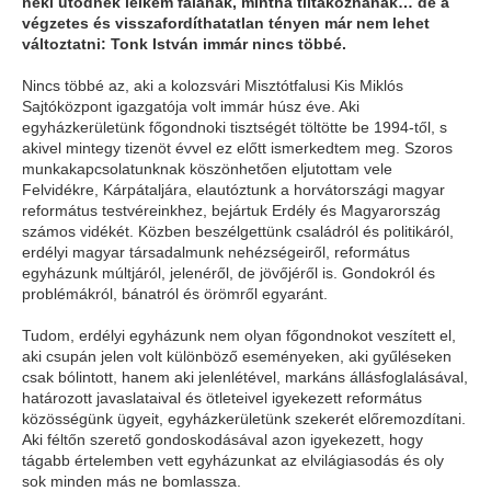
neki ütődnek lelkem falának, mintha tiltakoznának… de a
végzetes és visszafordíthatatlan tényen már nem lehet
változtatni: Tonk István immár nincs többé.
Nincs többé az, aki a kolozsvári Misztótfalusi Kis Miklós
Sajtóközpont igazgatója volt immár húsz éve. Aki
egyházkerületünk főgondnoki tisztségét töltötte be 1994-től, s
akivel mintegy tizenöt évvel ez előtt ismerkedtem meg. Szoros
munkakapcsolatunknak köszönhetően eljutottam vele
Felvidékre, Kárpátaljára, elautóztunk a horvátországi magyar
református testvéreinkhez, bejártuk Erdély és Magyarország
számos vidékét. Közben beszélgettünk családról és politikáról,
erdélyi magyar társadalmunk nehézségeiről, református
egyházunk múltjáról, jelenéről, de jövőjéről is. Gondokról és
problémákról, bánatról és örömről egyaránt.
Tudom, erdélyi egyházunk nem olyan főgondnokot veszített el,
aki csupán jelen volt különböző eseményeken, aki gyűléseken
csak bólintott, hanem aki jelenlétével, markáns állásfoglalásával,
határozott javaslataival és ötleteivel igyekezett református
közösségünk ügyeit, egyházkerületünk szekerét előremozdítani.
Aki féltőn szerető gondoskodásával azon igyekezett, hogy
tágabb értelemben vett egyházunkat az elvilágiasodás és oly
sok minden más ne bomlassza.