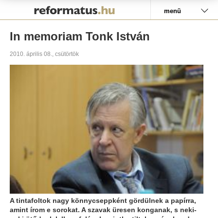
Pályázat
menü
In memoriam Tonk István
2010. április 08., csütörtök
A tintafoltok nagy könnycseppként gördülnek a papírra,
amint írom e sorokat. A szavak üresen konganak, s neki-