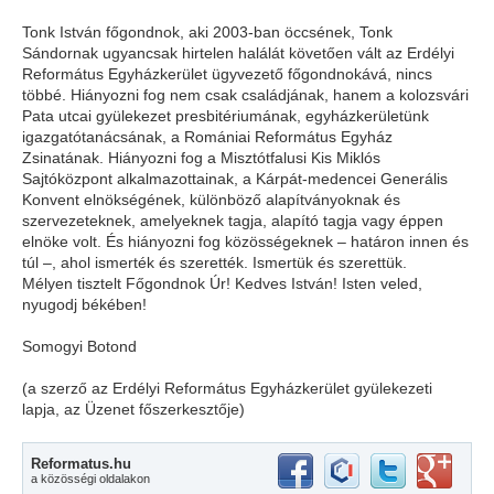
Tonk István főgondnok, aki 2003-ban öccsének, Tonk
Sándornak ugyancsak hirtelen halálát követően vált az Erdélyi
Református Egyházkerület ügyvezető főgondnokává, nincs
többé. Hiányozni fog nem csak családjának, hanem a kolozsvári
Pata utcai gyülekezet presbitériumának, egyházkerületünk
igazgatótanácsának, a Romániai Református Egyház
Zsinatának. Hiányozni fog a Misztótfalusi Kis Miklós
Sajtóközpont alkalmazottainak, a Kárpát-medencei Generális
Konvent elnökségének, különböző alapítványoknak és
szervezeteknek, amelyeknek tagja, alapító tagja vagy éppen
elnöke volt. És hiányozni fog közösségeknek – határon innen és
túl –, ahol ismerték és szerették. Ismertük és szerettük.
Mélyen tisztelt Főgondnok Úr! Kedves István! Isten veled,
nyugodj békében!
Somogyi Botond
(a szerző az Erdélyi Református Egyházkerület gyülekezeti
lapja, az Üzenet főszerkesztője)
Reformatus.hu
a közösségi oldalakon