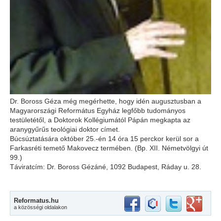
Dr. Boross Géza még megérhette, hogy idén augusztusban a
Magyarországi Református Egyház legfőbb tudományos
testületétől, a Doktorok Kollégiumától Pápán megkapta az
aranygyűrűs teológiai doktor címet.
Búcsúztatására október 25.-én 14 óra 15 perckor kerül sor a
Farkasréti temető Makovecz termében. (Bp. XII. Németvölgyi út
99.)
Táviratcím: Dr. Boross Gézáné, 1092 Budapest, Ráday u. 28.
Reformatus.hu
a közösségi oldalakon