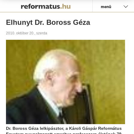
Pályázat
menü
Elhunyt Dr. Boross Géza
2010. október 20., szerda
Dr. Boross Géza lelkipásztor, a Károli Gáspár Református
Egyetem nyugalmazott emeritus professzora életének 79.