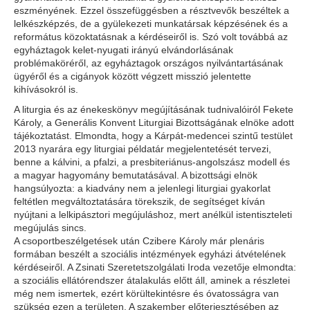
eszményének. Ezzel összefüggésben a résztvevők beszéltek a
lelkészképzés, de a gyülekezeti munkatársak képzésének és a
református közoktatásnak a kérdéseiről is. Szó volt továbbá az
egyháztagok kelet-nyugati irányú elvándorlásának
problémaköréről, az egyháztagok országos nyilvántartásának
ügyéről és a cigányok között végzett misszió jelentette
kihívásokról is.
A liturgia és az énekeskönyv megújításának tudnivalóiról Fekete
Károly, a Generális Konvent Liturgiai Bizottságának elnöke adott
tájékoztatást. Elmondta, hogy a Kárpát-medencei szintű testület
2013 nyarára egy liturgiai példatár megjelentetését tervezi,
benne a kálvini, a pfalzi, a presbiteriánus-angolszász modell és
a magyar hagyomány bemutatásával. A bizottsági elnök
hangsúlyozta: a kiadvány nem a jelenlegi liturgiai gyakorlat
feltétlen megváltoztatására törekszik, de segítséget kíván
nyújtani a lelkipásztori megújuláshoz, mert anélkül istentiszteleti
megújulás sincs.
A csoportbeszélgetések után Czibere Károly már plenáris
formában beszélt a szociális intézmények egyházi átvételének
kérdéseiről. A Zsinati Szeretetszolgálati Iroda vezetője elmondta:
a szociális ellátórendszer átalakulás előtt áll, aminek a részletei
még nem ismertek, ezért körültekintésre és óvatosságra van
szükség ezen a területen. A szakember előterjesztésében az