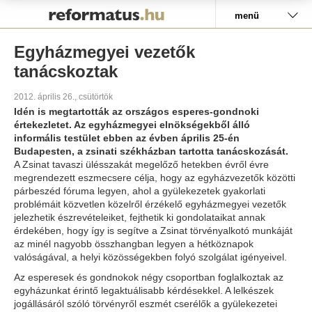
Pályázat
menü
Egyházmegyei vezetők
tanácskoztak
2012. április 26., csütörtök
Idén is megtartották az országos esperes-gondnoki
értekezletet. Az egyházmegyei elnökségekből álló
informális testület ebben az évben április 25-én
Budapesten, a zsinati székházban tartotta tanácskozását.
A Zsinat tavaszi ülésszakát megelőző hetekben évről évre
megrendezett eszmecsere célja, hogy az egyházvezetők közötti
párbeszéd fóruma legyen, ahol a gyülekezetek gyakorlati
problémáit közvetlen közelről érzékelő egyházmegyei vezetők
jelezhetik észrevételeiket, fejthetik ki gondolataikat annak
érdekében, hogy így is segítve a Zsinat törvényalkotó munkáját
az minél nagyobb összhangban legyen a hétköznapok
valóságával, a helyi közösségekben folyó szolgálat igényeivel.
Az esperesek és gondnokok négy csoportban foglalkoztak az
egyházunkat érintő legaktuálisabb kérdésekkel. A lelkészek
jogállásáról szóló törvényről eszmét cserélők a gyülekezetei