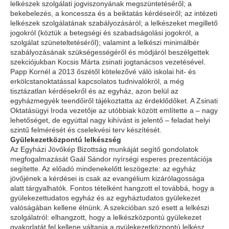
lelkészek szolgálati jogviszonyának megszüntetéséről; a
bekebelezés, a koncessza és a beiktatás kérdéseiről; az intézeti
lelkészek szolgálatának szabályozásáról; a lelkészeket megillető
jogokról (köztük a betegségi és szabadságolási jogokról, a
szolgálat szüneteltetéséről); valamint a lelkészi minimálbér
szabályozásának szükségességéről és módjáról beszélgettek
szekciójukban Kocsis Márta zsinati jogtanácsos vezetésével.
Papp Kornél a 2013 őszétől kötelezővé váló iskolai hit- és
erkölcstanoktatással kapcsolatos tudnivalókról, a még
tisztázatlan kérdésekről és az egyház, azon belül az
egyházmegyék teendőiről tájékoztatta az érdeklődőket. A Zsinati
Oktatásügyi Iroda vezetője az utóbbiak között említette a – nagy
lehetőséget, de egyúttal nagy kihívást is jelentő – feladat helyi
szintű felmérését és cselekvési terv készítését.
Gyülekezetközpontú lelkészség
Az Egyházi Jövőkép Bizottság munkáját segítő gondolatok
megfogalmazását Gaál Sándor nyírségi esperes prezentációja
segítette. Az előadó mindenekelőtt leszögezte: az egyház
jövőjének a kérdései is csak az evangélium kizárólagossága
alatt tárgyalhatók. Fontos tételként hangzott el továbbá, hogy a
gyülekezettudatos egyház és az egyháztudatos gyülekezet
valóságában kellene élnünk. A szekcióban szó esett a lelkészi
szolgálatról: elhangzott, hogy a lelkészközpontú gyülekezet
gyakorlatát fel kellene váltania a gyülekezetközpontú lelkész