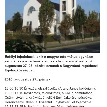
Erdélyi fejedelmek, akik a magyar református egyházat
szolgálták – ez a témája annak a konferenciának, amit
augusztus 27–28. között tartanak a Nagyvárad-rogériuszi
Egyházközségben.
2010. augusztus 27., péntek
15.00-16.30 Érkezés, elszállásolás (Arany János kollégium).
16.30-17.15 Köszöntés, tájékoztatás, a KREK bemutatása:
Csűry István, a Királyhágómelléki Egyházkerület püspöke,
Derencsényi István, a Tiszántúli Egyházkerület főjegyzője.
17.15-17.45 Nyitó áhítat: Kerekes József lelkipásztor,