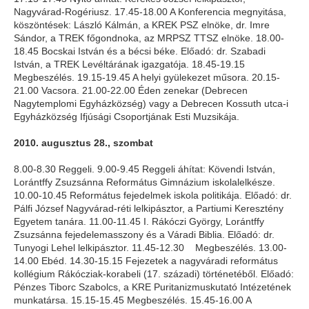
Nagyvárad-Rogériusz. 17.45-18.00 A Konferencia megnyitása,
köszöntések: László Kálmán, a KREK PSZ elnöke, dr. Imre
Sándor, a TREK főgondnoka, az MRPSZ TTSZ elnöke. 18.00-
18.45 Bocskai István és a bécsi béke. Előadó: dr. Szabadi
István, a TREK Levéltárának igazgatója. 18.45-19.15
Megbeszélés. 19.15-19.45 A helyi gyülekezet műsora. 20.15-
21.00 Vacsora. 21.00-22.00 Éden zenekar (Debrecen
Nagytemplomi Egyházközség) vagy a Debrecen Kossuth utca-i
Egyházközség Ifjúsági Csoportjának Esti Muzsikája.
2010. augusztus 28., szombat
8.00-8.30 Reggeli. 9.00-9.45 Reggeli áhítat: Kövendi István,
Lorántffy Zsuzsánna Református Gimnázium iskolalelkésze.
10.00-10.45 Református fejedelmek iskola politikája. Előadó: dr.
Pálfi József Nagyvárad-réti lelkipásztor, a Partiumi Keresztény
Egyetem tanára. 11.00-11.45 I. Rákóczi György, Lorántffy
Zsuzsánna fejedelemasszony és a Váradi Biblia. Előadó: dr.
Tunyogi Lehel lelkipásztor. 11.45-12.30 Megbeszélés. 13.00-
14.00 Ebéd. 14.30-15.15 Fejezetek a nagyváradi református
kollégium Rákócziak-korabeli (17. századi) történetéből. Előadó:
Pénzes Tiborc Szabolcs, a KRE Puritanizmuskutató Intézetének
munkatársa. 15.15-15.45 Megbeszélés. 15.45-16.00 A