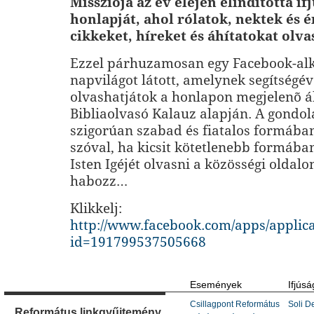
Missziója az év elején elindította if
honlapját, ahol rólatok, nektek és é
cikkeket, híreket és áhítatokat olva
Ezzel párhuzamosan egy Facebook-alk
napvilágot látott, amelynek segítségé
olvashatjátok a honlapon megjelenõ á
Bibliaolvasó Kalauz alapján. A gondol
szigorúan szabad és fiatalos formában
szóval, ha kicsit kötetlenebb formába
Isten Igéjét olvasni a közösségi oldalo
habozz…
Klikkelj:
http://www.facebook.com/apps/applic
id=191799537505668
Események
Ifjúsá
Csillagpont Református
Soli De
Református linkgyűjtemény