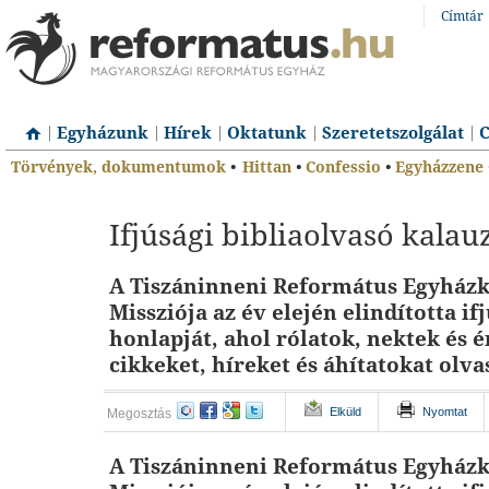
Címtár
Egyházunk
Hírek
Oktatunk
Szeretetszolgálat
C
Törvények, dokumentumok
•
Hittan
•
Confessio
•
Egyházzene
Ifjúsági bibliaolvasó kala
A Tiszáninneni Református Egyházke
Missziója az év elején elindította if
honlapját, ahol rólatok, nektek és é
cikkeket, híreket és áhítatokat olva
Elküld
Nyomtat
Megosztás
A Tiszáninneni Református Egyházke