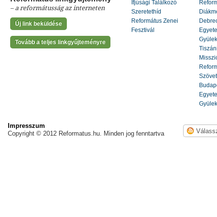
Ifjúsági Találkozó
Refor
– a reformátusság az interneten
Szeretethíd
Diákm
Református Zenei
Debrec
Új link beküldése
Fesztivál
Egyete
Gyülek
Tovább a teljes linkgyűjteményre
Tiszáni
Misszi
Reform
Szöve
Budape
Egyete
Gyülek
Impresszum
Copyright © 2012 Reformatus.hu. Minden jog fenntartva