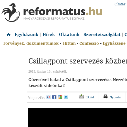
Címtár
Egyházunk
Hírek
Oktatunk
Szeretetszolgálat
C
Törvények, dokumentumok
•
Hittan
•
Confessio
•
Egyházzene
Csillagpont szervezés közbe
2013. június 13., csütörtök
Gőzerővel halad a Csillagpont szervezése. Nézzét
készült videónkat!
Elküld
Nyomtat
Megosztás