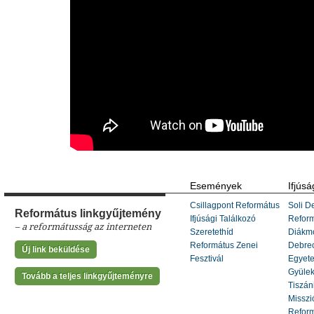
Események
Ifjúsá
Csillagpont Református
Soli De
Református linkgyűjtemény
Ifjúsági Találkozó
Refor
– a reformátusság az interneten
Szeretethíd
Diákm
Református Zenei
Debrec
Új link beküldése
Fesztivál
Egyete
Gyülek
Tovább a teljes linkgyűjteményre
Tiszáni
Misszi
Reform