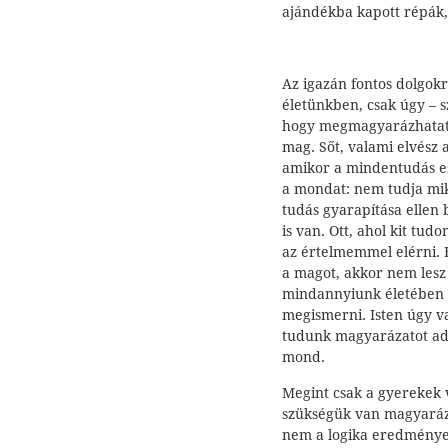
ajándékba kapott répák,
Az igazán fontos dolgok
életünkben, csak úgy – s
hogy megmagyarázhatatl
mag. Sőt, valami elvész 
amikor a mindentudás esz
a mondat: nem tudja mik
tudás gyarapítása ellen b
is van. Ott, ahol kit tu
az értelmemmel elérni. 
a magot, akkor nem lesz
mindannyiunk életében 
megismerni. Isten úgy v
tudunk magyarázatot adni
mond.
Megint csak a gyerekek 
szükségük van magyaráz
nem a logika eredménye i