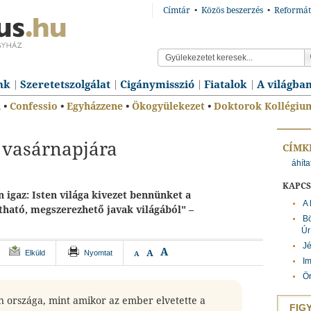
Címtár
•
Közös beszerzés
•
Reformát
nk
Szeretetszolgálat
Cigánymisszió
Fiatalok
A világba
n
•
Confessio
•
Egyházzene
•
Ökogyülekezet
•
Doktorok Kollégiu
 vasárnapjára
CÍMK
áhíta
KAPC
 igaz: Isten világa kivezet bennünket a
A 
ítható, megszerezhető javak világából" –
Bö
Úr
Jé
A
A
Elküld
Nyomtat
A
I
Ö
n országa, mint amikor az ember elvetette a
FIG