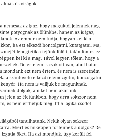
 almák és virágok.
ra nemcsak az igaz, hogy maguktól jelennek meg
zinte potyognak az ölünkbe, hanem az is igaz,
anok. Az ember nem tudja, hogyan kel ki a
akkor, ha ezt elkezdi boncolgatni, kutatgatni. Ma,
méjét lebegtetik a fejünk fölött, talán fontos ez
éppen kel ki a mag. Távol legyen tőlem, hogy a
eszéljek. De értelem is csak ott van, ahol határ
dom mondani: ezt nem értem, és nem is szeretném
Ha a szántóvető elkezdi elemezgetni, boncolgatni
 kenyér. Ha nem is valljuk be magunknak,
vannak dolgok, amiket nem akarunk
an jelen az életünkben, hogy arra sokszor nem
, és nem érthetjük meg. Itt a logika csődöt
világából tanulhatunk. Nekik olyan sokszor
atra. Miért és miképpen történnek a dolgok? De
zgatja őket. Ha azt mondjuk, úgy került fel