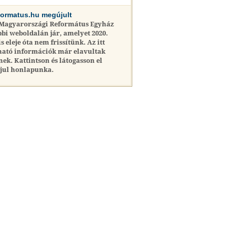
formatus.hu megújult
 Magyarországi Református Egyház
bi weboldalán jár, amelyet 2020.
is eleje óta nem frissítünk. Az itt
ható információk már elavultak
nek. Kattintson és látogasson el
jul honlapunka.