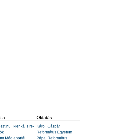
ia
Oktatás
szt.hu | klerikális re-
Károli Gáspár
ók
Református Egyetem
um Médiaportál
Pápai Református