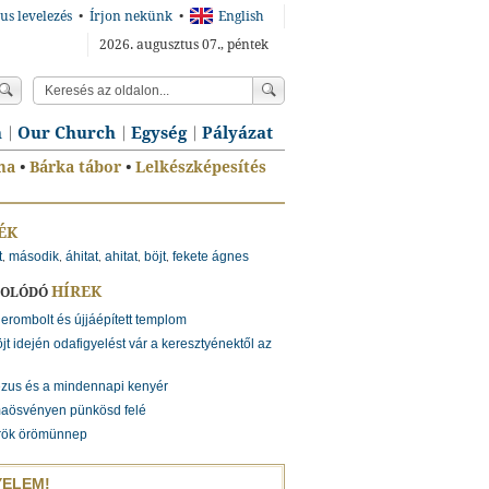
us levelezés
•
Írjon nekünk
•
English
2026. augusztus 07., péntek
n
Our Church
Egység
Pályázat
ma
•
Bárka tábor
•
Lelkészképesítés
ÉK
t
második
áhitat
ahitat
böjt
fekete ágnes
,
,
,
,
,
HÍREK
SOLÓDÓ
lerombolt és újjáépített templom
jt idején odafigyelést vár a keresztyénektől az
zus és a mindennapi kenyér
maösvényen pünkösd felé
rök örömünnep
YELEM!