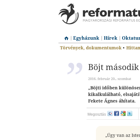
Egyházunk
Hírek
Oktatu
Törvények, dokumentumok
•
Hitta
Böjt második
2016. február 20., szombat
„Böjti időben különösen
kikalkulálható, elsaját
Fekete Ágnes áhítata.
Megosztás
„Úgy van az Iste