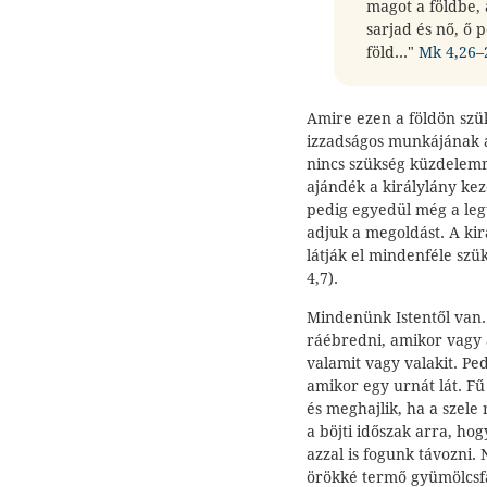
magot a földbe, a
sarjad és nő, ő
föld..."
Mk 4,26–
Amire ezen a földön szü
izzadságos munkájának a
nincs szükség küzdelemr
ajándék a királylány kez
pedig egyedül még a le
adjuk a megoldást. A kirá
látják el mindenféle szü
4,7).
Mindenünk Istentől van.
ráébredni, amikor vagy 
valamit vagy valakit. P
amikor egy urnát lát. Fű
és meghajlik, ha a szele
a böjti időszak arra, hog
azzal is fogunk távozni. 
örökké termő gyümölcsfa,