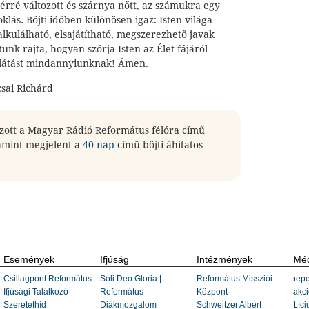
érré változott és szárnya nőtt, az számukra egy
klás. Böjti időben különösen igaz: Isten világa
lkulálható, elsajátítható, megszerezhető javak
unk rajta, hogyan szórja Isten az Élet fájáról
 a látást mindannyiunknak! Ámen.
csai Richárd
gzott a Magyar Rádió Református félóra című
amint megjelent a
40 nap
című böjti áhítatos
Események
Ifjúság
Intézmények
Méd
Csillagpont Református
Soli Deo Gloria |
Református Missziói
repo
Ifjúsági Találkozó
Református
Központ
akci
Szeretethíd
Diákmozgalom
Schweitzer Albert
Líci