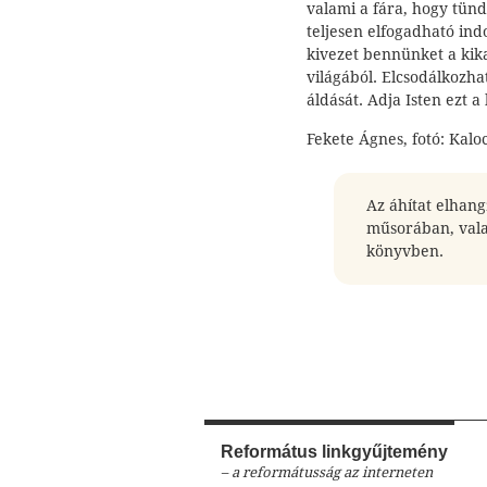
valami a fára, hogy tünd
teljesen elfogadható indo
kivezet bennünket a kika
világából. Elcsodálkozhat
áldását. Adja Isten ezt
Fekete Ágnes, fotó: Kalo
Az áhítat elhan
műsorában, val
könyvben.
Református linkgyűjtemény
– a reformátusság az interneten