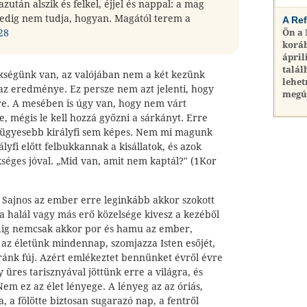
zután alszik és felkel, éjjel és nappal: a mag
 pedig nem tudja, hogyan. Magától terem a
A Re
28
Ön a
koráb
ápril
talál
kségünk van, az valójában nem a két kezünk
lehet
z eredménye. Ez persze nem azt jelenti, hogy
megú
e. A mesében is úgy van, hogy nem várt
e, mégis le kell hozzá győzni a sárkányt. Erre
gügyesebb királyfi sem képes. Nem mi magunk
lyfi előtt felbukkannak a kisállatok, és azok
kséges jóval. „Mid van, amit nem kaptál?" (1Kor
 Sajnos az ember erre leginkább akkor szokott
a halál vagy más erő közelsége kivesz a kezéből
edig nemcsak akkor por és hamu az ember,
 az életünk mindennap, szomjazza Isten esőjét,
 ránk fúj. Azért emlékeztet bennünket évről évre
y üres tarisznyával jöttünk erre a világra, és
Nem ez az élet lényege. A lényeg az az óriás,
 a fölötte biztosan sugarazó nap, a fentről