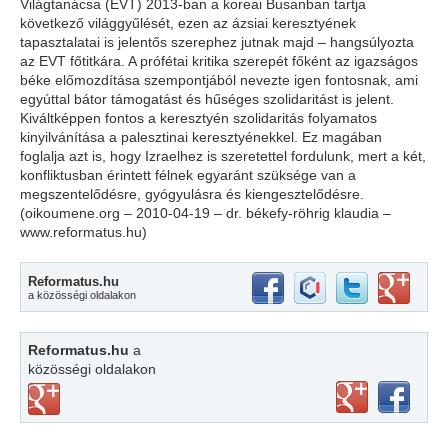
Világtanácsa (EVT) 2013-ban a koreai Busanban tartja
következő világgyűlését, ezen az ázsiai keresztyének
tapasztalatai is jelentős szerephez jutnak majd – hangsúlyozta
az EVT főtitkára. A prófétai kritika szerepét főként az igazságos
béke előmozdítása szempontjából nevezte igen fontosnak, ami
egyúttal bátor támogatást és hűséges szolidaritást is jelent.
Kiváltképpen fontos a keresztyén szolidaritás folyamatos
kinyilvánítása a palesztinai keresztyénekkel. Ez magában
foglalja azt is, hogy Izraelhez is szeretettel fordulunk, mert a két,
konfliktusban érintett félnek egyaránt szüksége van a
megszentelődésre, gyógyulásra és kiengesztelődésre.
(oikoumene.org – 2010-04-19 – dr. békefy-röhrig klaudia –
www.reformatus.hu)
Reformatus.hu
a közösségi oldalakon
Reformatus.hu
a
közösségi oldalakon