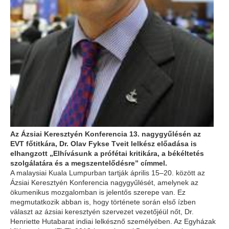
Az Ázsiai Keresztyén Konferencia 13. nagygyűlésén az
EVT főtitkára, Dr. Olav Fykse Tveit lelkész előadása is
elhangzott „Elhívásunk a prófétai kritikára, a békéltetés
szolgálatára és a megszentelődésre” címmel.
A malaysiai Kuala Lumpurban tartják április 15–20. között az
Ázsiai Keresztyén Konferencia nagygyűlését, amelynek az
ökumenikus mozgalomban is jelentős szerepe van. Ez
megmutatkozik abban is, hogy története során első ízben
választ az ázsiai keresztyén szervezet vezetőjéül nőt, Dr.
Henriette Hutabarat indiai lelkésznő személyében. Az Egyházak