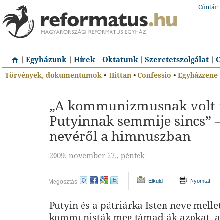
Címtár
Egyházunk
Hírek
Oktatunk
Szeretetszolgálat
C
Törvények, dokumentumok
•
Hittan
•
Confessio
•
Egyházzene
„A kommunizmusnak volt i
Putyinnak semmije sincs” –
nevéről a himnuszban
2009. november 27., péntek
Elküld
Nyomtat
Megosztás
Putyin és a pátriárka Isten neve mellett
kommunisták meg támadják azokat, ak