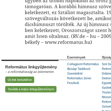
ügyben az utóbbi napokban az orosz p
támogatóan. A korábbi himnusz szöv
keletkezett, ez Sztálint magasztalta. 
szövegváltozás következett be, amikor
dicshimnuszt törölték. Az új himnusz 
ben keletkezett, Oroszországot szent 
amit Isten oltalmaz. (RV.de – hu – 2009
békefy – www.reformatus.hu)
Események
Ifjúsá
Csillagpont Református
Soli De
Református linkgyűjtemény
Ifjúsági Találkozó
Refor
– a reformátusság az interneten
Szeretethíd
Diákm
Református Zenei
Debrec
Új link beküldése
Fesztivál
Egyete
Gyülek
Tovább a teljes linkgyűjteményre
Tiszáni
Misszi
Reform
Szöve