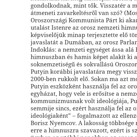
gondolkodnak, mint tők. Visszatér a m
átmeneti zavarkeltésről van szó? (Mo
Oroszországi Kommunista Párt ki akar
utalást Istenre az orosz nemzeti himn
képviselőjük minap terjesztette elő t
javaslatát a Dumában, az orosz Parl
Indoklás: a nemzeti egységet ássa alá 
himnuszban és hamis képet alakít ki 
soknemzetiségű és sokvallású Oroszors
Putyin korábbi javaslatára megy vissz
2000-ben rukkolt elő. Sokan ma azt m
Putyin eszközként használja fel az or
egyházat, hogy vele is erősítse a nemz
kommunizmusnak volt ideológiája, P
semmije sincs, ezért használja fel az 
ideológiaként” – fogalmazott az ellenzé
Borisz Nyemcov. A lakosság többsége
erre a himnuszra szavazott, ezért is s