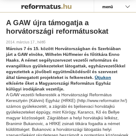
Pályázat
menü
A GAW újra támogatja a
horvátországi reformátusokat
2014. március 17., hétfő
Március 7 és 15. között Horvátországban és Szerbiában
járt a GAW elnöke, Wilhelm Hüffmeier és főtitkára Enno
Haaks. A német segélyszervezet vezetői református és
evangélikus gyülekezeteket látogattak, egyházvezetőkkel
egyeztettek a jövőbeli együttműködésről és szervezet
által támogatott projekteket is felkerestek.
Útjukon
elkísérte őket a Magyarországi Református Egyház
külügyi irodájának vezetője.
A GAW vezetői felkeresték a Horvátországi Református
Keresztyén (Kálvini) Egyház (HRKE) (http://www.reformator.hr/)
számos gyülekezetét, a zágrábi és bjelisevaci horvátajkú
gyülekezeteket éppúgy, mint Kórógy, Karancs, Kő és Bellye
magyar közösségeit. Zágrábban a helyi horvátajkú lelkész,
Branimir Bukanovic, a HRKE zsinati titkára fogadta a német
küldöttséget. Bukanovic a horvátországi látogatás helyi
szervezőjeként részletesen beszámolt a protestáns közösségek