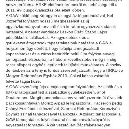
helyzetéről és a HRKE életének örömeiről és nehézségeiről a
2011. évi püspökválasztás óta eltelt időben.
A GAW küldöttség Kórógyon az egyház főgondnokával, Kel
Józseffel folytatott hosszú megbeszélést az új
egyházkormányzat terveiről és a korábbi egyházszakadások
hatásáról. A német vendégek Laskón Csáti Szabó Lajos
püspökkel is találkoztak. Az egyeztetések és a
gyülekezetlátogatások tapasztalatainak hatására a GAW a
helyszínen úgy döntött, hogy felújítja a megszakadt
kapcsolatokat és a záros határidőn belül újra folyósít anyagi
támogatást, elsősorban a háború következtében még mindig
rossz állapotú egyházi épületek felújítási munkálataira. A pozitív
döntésben az a tény is fontos szerepet játszott, hogy a HRKE-t a
Magyar Református Egyház 2013. júniusi közös zsinatán
felvette tagjai közé.
A GAW vezetőség útja a Vajdaságban folytatódott. Az elnök és a
főtitkár látogatást tett a szabadkai gyülekezetben, ahol
Dautermann Margit gondnokasszony vendégszeretetét élvezték.
Bácskossuthfalván Móricz Árpád lelkipásztorral, Pacséron pedig
Csányi Erzsébet lelkésznővel, Szerbiai Református Keresztyén
Egyház zsinati tanácsosával találkoztak. A zsinati tanácsossal a
GAW támogatások folyósításáról és adminisztrációjáról is
egyeztetést folytattak. A két vezető járt Bácsfeketehegyen,