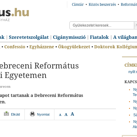
Címtár
•
Közös beszerzés
•
Reformát
nk
Szeretetszolgálat
Cigánymisszió
Fiatalok
A világba
n
•
Confessio
•
Egyházzene
•
Ökogyülekezet
•
Doktorok Kollégiu
Debreceni Református
CÍMK
nyílt
i Egyetemen
KAPC
brecen
Ny
Te
napot tartanak a Debreceni Református
en.
Ny
Ny
A
A
Elküld
Nyomtat
Sá
A
Ny
Ak