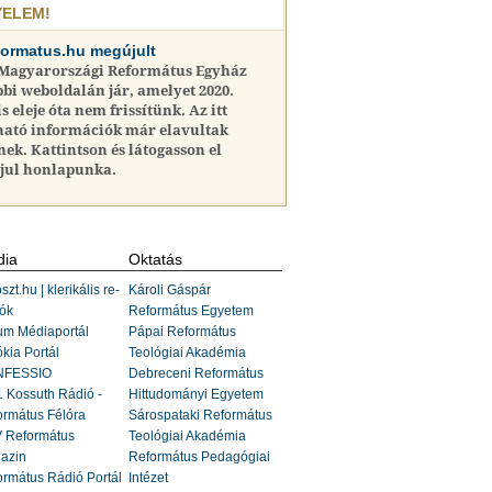
YELEM!
formatus.hu megújult
 Magyarországi Református Egyház
bi weboldalán jár, amelyet 2020.
is eleje óta nem frissítünk. Az itt
ható információk már elavultak
nek. Kattintson és látogasson el
jul honlapunka.
ia
Oktatás
szt.hu | klerikális re-
Károli Gáspár
ók
Református Egyetem
um Médiaportál
Pápai Református
kia Portál
Teológiai Akadémia
FESSIO
Debreceni Református
 Kossuth Rádió -
Hittudományi Egyetem
ormátus Félóra
Sárospataki Református
 Református
Teológiai Akadémia
azin
Református Pedagógiai
rmátus Rádió Portál
Intézet