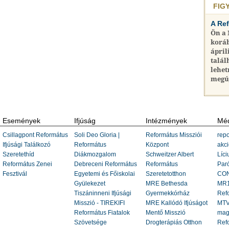
FIG
A Re
Ön a
koráb
ápril
talál
lehet
megú
Események
Ifjúság
Intézmények
Méd
Csillagpont Református
Soli Deo Gloria |
Református Missziói
repo
Ifjúsági Találkozó
Református
Központ
akci
Szeretethíd
Diákmozgalom
Schweitzer Albert
Líci
Református Zenei
Debreceni Református
Református
Paró
Fesztivál
Egyetemi és Főiskolai
Szeretetotthon
CON
Gyülekezet
MRE Bethesda
MR1
Tiszáninneni Ifjúsági
Gyermekkórház
Ref
Misszió - TIREKIFI
MRE Kallódó Ifjúságot
MTV
Református Fiatalok
Mentő Misszió
mag
Szövetsége
Drogterápiás Otthon
Refo