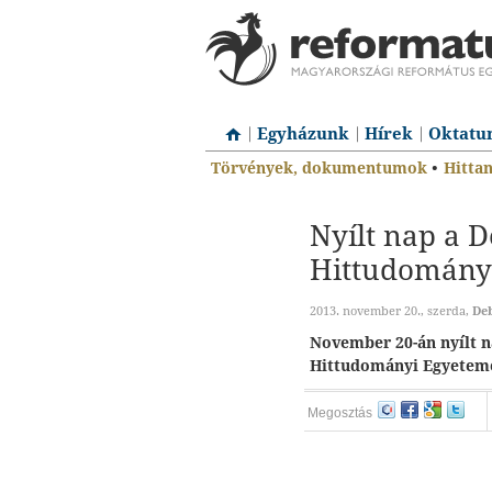
Egyházunk
Hírek
Oktatu
Törvények, dokumentumok
•
Hitta
Nyílt nap a 
Hittudomány
2013. november 20., szerda,
De
November 20-án nyílt 
Hittudományi Egyetem
Megosztás