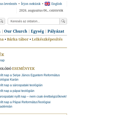
us levelezés
•
Írjon nekünk
•
English
2026. augusztus 06., csütörtök
n
Our Church
Egység
Pályázat
ma
•
Bárka tábor
•
Lelkészképesítés
ÉK
 nap
ESEMÉNYEK
SOLÓDÓ
ílt nap a Selye János Egyetem Református
ológiai Karán
ílt nap a sárospataki teológián
ílt nap a pápai teológián
rospataki nyílt nap – nem csak érettségizőknek!
ílt nap a Pápai ReformátusTeológiai
adémián