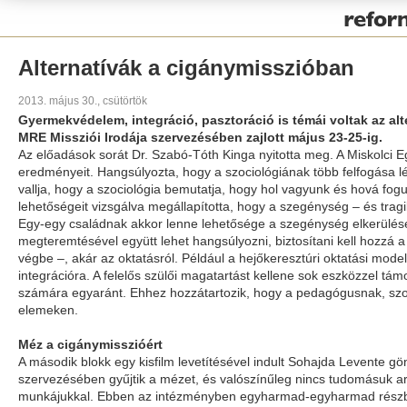
Pályázat
Alternatívák a cigánymisszióban
2013. május 30., csütörtök
Gyermekvédelem, integráció, pasztoráció is témái voltak az a
MRE Missziói Irodája szervezésében zajlott május 23-25-ig.
Az előadások sorát Dr. Szabó-Tóth Kinga nyitotta meg. A Miskolci 
eredményeit. Hangsúlyozta, hogy a szociológiának több felfogása lé
vallja, hogy a szociológia bemutatja, hogy hol vagyunk és hová fogun
lehetőségeit vizsgálva megállapította, hogy a szegénység – és tr
Egy-egy családnak akkor lenne lehetősége a szegénység elkerülésér
megteremtésével együtt lehet hangsúlyozni, biztosítani kell hozzá
végbe –, akár az oktatásról. Például a hejőkeresztúri oktatási mo
integrációra. A felelős szülői magatartást kellene sok eszközzel támo
számára egyaránt. Ehhez hozzátartozik, hogy a pedagógusnak, szociál
elemeken.
Méz a cigánymisszióért
A második blokk egy kisfilm levetítésével indult Sohajda Levente g
szervezésében gyűjtik a mézet, és valószínűleg nincs tudomásuk arr
munkájukkal. Ebben az intézményben egyharmad-egyharmad részben