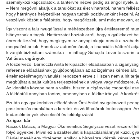
személyközi kapcsolatok, a tantervre nézve pedig az angol nyelv, a z
– Nem megóvni akarjuk a tanulókat az élet viharaitól, hanem felkész
hogy hátrányos helyzetüket hogyan tudták pozitívumként kezelni. A
veszélyek között a falépítés, hogy megőrizzék, ami még megvan, e
Így viszont a falu nyugdíjasai a méhészetben újra értékteremtő munk
hiányoznak a tagok. Határozatot hoztak arról, hogy a gyülekezet be
önrendelkezést, hogy meglegyen az anyagi alapja annak a szabadsá
megvalósítaniuk. Ennek az autonómiának, a financiális hátterét adj
kívánják biztosítani számukra – minthogy Sohajda Levente szerint a
Vallásos cigányok
A főszervező, Barnóczki Anita lelkipásztor előadásában a cigányságra
referense előadásának gyújtópontjában az az izgalmas kérdés állt, h
értelmezési/megnyilvánulási rendszert értve.) Hiszen nem a hit te
megbújhat a saját kultúra terjesztésének a vágya vagy módszere. A
Az identitás közepe nem a vallás, hiszen a cigányság csoportjai es
A földöntúli annyiban fontos, amennyiben a földire irányul. A konkr
Ezután egy gyakorlatias előadásban Örsi Anikó nyugalmazott pedagó
pasztorációs munkában a keretek és védőhatárok fontosságára. Ar
kudarcélmények elviselését és feldolgozását.
Az igazi kár
Rácsok Balázs, a Magyar Ökumenikus Segélyszervezet részéről felhív
folyó ügyekbe. Mivel ez a szakterület is kapacitáshiánnyal küzd, 
Dániel mesélt egy történetet, amikor a bíróságra idézték kárvallott 