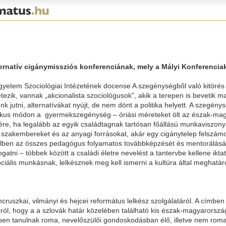
lternatív cigánymissziós konferenciának, mely a Mályi Konferenc
Egyetem Szociológiai Intézetének docense A szegénységből való kitörés
tezik, vannak „akcionalista szociológusok", akik a terepen is bevetik m
k jutni, alternatívákat nyújt, de nem dönt a politika helyett. A szegén
agikus módon a gyermekszegénység – óriási méreteket ölt az észak-ma
e, ha legalább az egyik családtagnak tartósan főállású munkaviszonya
 a szakembereket és az anyagi forrásokat, akár egy cigánytelep felszá
dellben az összes pedagógus folyamatos továbbképzését és mentorálásá
gatni – többek között a családi életre nevelést a tantervbe kellene ikta
is munkásnak, lelkésznek meg kell ismerni a kultúra által meghatározot
öncruszkai, vilmányi és hejcei református lelkész szolgálatáról. A cí
ól, hogy a a szlovák határ közelében található kis észak-magyarországi
 tanulnak roma, nevelőszülői gondoskodásban élő, illetve nem roma 