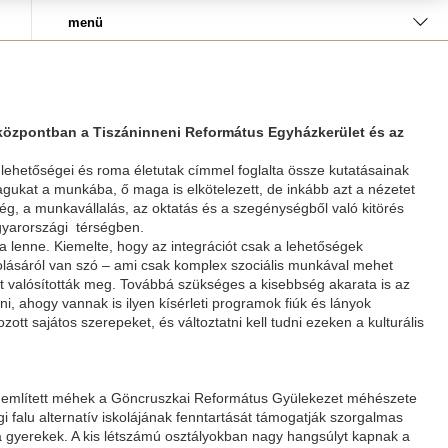
menü
iaközpontban a Tiszáninneni Református Egyházkerület és az
 lehetőségei és roma életutak címmel foglalta össze kutatásainak
agukat a munkába, ő maga is elkötelezett, de inkább azt a nézetet
ység, a munkavállalás, az oktatás és a szegénységből való kitörés
gyarországi térségben.
 lenne. Kiemelte, hogy az integrációt csak a lehetőségek
molásáról van szó – ami csak komplex szociális munkával mehet
t valósították meg. Továbbá szükséges a kisebbség akarata is az
tni, ahogy vannak is ilyen kísérleti programok fiúk és lányok
t sajátos szerepeket, és változtatni kell tudni ezeken a kulturális
mben említett méhek a Göncruszkai Református Gyülekezet méhészete
 falu alternatív iskolájának fenntartását támogatják szorgalmas
gyerekek. A kis létszámú osztályokban nagy hangsúlyt kapnak a