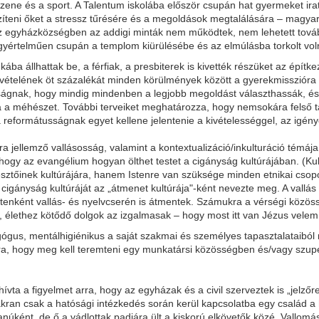
ene és a sport. A Talentum iskolába először csupán hat gyermeket iratta
íteni őket a stressz tűrésére és a megoldások megtalálására – magyaráz
z egyházközségben az addigi minták nem működtek, nem lehetett tovább
gyértelműen csupán a templom kiürülésébe és az elmúlásba torkolt vol
ába állhattak be, a férfiak, a presbiterek is kivették részüket az épít
vételének öt százalékát minden körülmények között a gyerekmisszióra s
gnak, hogy mindig mindenben a legjobb megoldást választhassák, és ne
a a méhészet. További terveiket meghatározza, hogy nemsokára felső tag
 reformátusságnak egyet kellene jelentenie a kivételességgel, az igény
 jellemző vallásosság, valamint a kontextualizáció/inkulturáció témája 
ogy az evangélium hogyan ölthet testet a cigányság kultúrájában. (Kultú
rjesztőinek kultúrájára, hanem Istenre van szüksége minden etnikai c
 cigányság kultúráját az „átmenet kultúrája"-ként nevezte meg. A vallá
etenként vallás- és nyelvcserén is átmentek. Számukra a vérségi közös
ét, élethez kötődő dolgok az izgalmasak – hogy most itt van Jézus velem
gus, mentálhigiénikus a saját szakmai és személyes tapasztalataiból 
ra, hogy meg kell teremteni egy munkatársi közösségben és/vagy szup
ta a figyelmet arra, hogy az egyházak és a civil szerveztek is „jelző
gyakran csak a hatósági intézkedés során kerül kapcsolatba egy csalá
tanúként, de ő a vádlottak padjára ült a kiskorú elkövetők közé. Vallomá