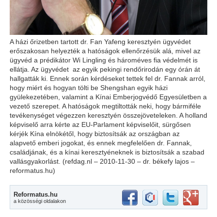
A házi őrizetben tartott dr. Fan Yafeng keresztyén ügyvédet
erőszakosan helyezték a hatóságok ellenőrzésük alá, mivel az
ügyvéd a prédikátor Wi Lingling és hároméves fia védelmét is
ellátja. Az ügyvédet az egyik pekingi rendőrirodán egy órán át
hallgatták ki. Ennek során kérdéseket tettek fel dr. Fannak arról,
hogy miért és hogyan tölti be Shengshan egyik házi
gyülekezetében, valamint a Kínai Emberjogvédő Egyesületben a
vezető szerepet. A hatóságok megtiltották neki, hogy bármiféle
tevékenységet végezzen keresztyén összejöveteleken. A holland
képviselő arra kérte az EU-Parlament képviselőit, sürgősen
kérjék Kína elnökétől, hogy biztosítsák az országban az
alapvető emberi jogokat, és ennek megfelelően dr. Fannak,
családjának, és a kínai keresztyéneknek is biztosítsák a szabad
vallásgyakorlást. (refdag.nl – 2010-11-30 – dr. békefy lajos –
reformatus.hu)
Reformatus.hu
a közösségi oldalakon