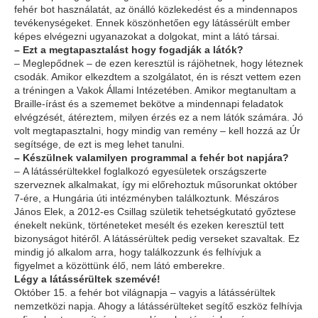
fehér bot használatát, az önálló közlekedést és a mindennapos
tevékenységeket. Ennek köszönhetően egy látássérült ember
képes elvégezni ugyanazokat a dolgokat, mint a látó társai.
– Ezt a megtapasztalást hogy fogadják a látók?
– Meglepődnek – de ezen keresztül is rájöhetnek, hogy léteznek
csodák. Amikor elkezdtem a szolgálatot, én is részt vettem ezen
a tréningen a Vakok Állami Intézetében. Amikor megtanultam a
Braille-írást és a szememet bekötve a mindennapi feladatok
elvégzését, átéreztem, milyen érzés ez a nem látók számára. Jó
volt megtapasztalni, hogy mindig van remény – kell hozzá az Úr
segítsége, de ezt is meg lehet tanulni.
– Készülnek valamilyen programmal a fehér bot napjára?
– A látássérültekkel foglalkozó egyesületek országszerte
szerveznek alkalmakat, így mi előrehoztuk műsorunkat október
7-ére, a Hungária úti intézményben találkoztunk. Mészáros
János Elek, a 2012-es Csillag születik tehetségkutató győztese
énekelt nekünk, történeteket mesélt és ezeken keresztül tett
bizonyságot hitéről. A látássérültek pedig verseket szavaltak. Ez
mindig jó alkalom arra, hogy találkozzunk és felhívjuk a
figyelmet a közöttünk élő, nem látó emberekre.
Légy a látássérültek szemévé!
Október 15. a fehér bot világnapja – vagyis a látássérültek
nemzetközi napja. Ahogy a látássérülteket segítő eszköz felhívja