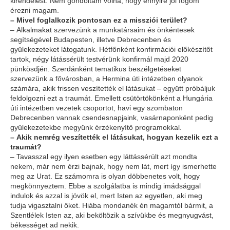
kirendelést. Nem gondoltam volna, hogy ennyire jól fogom
érezni magam.
– Mivel foglalkozik pontosan ez a missziói terület?
– Alkalmakat szervezünk a munkatársaim és önkéntesek
segítségével Budapesten, illetve Debrecenben és
gyülekezeteket látogatunk. Hétfőnként konfirmációi előkészítőt
tartok, négy látássérült testvérünk konfirmál majd 2020
pünkösdjén. Szerdánként tematikus beszélgetéseket
szervezünk a fővárosban, a Hermina úti intézetben olyanok
számára, akik frissen veszítették el látásukat – együtt próbáljuk
feldolgozni ezt a traumát. Emellett csütörtökönként a Hungária
úti intézetben vezetek csoportot, havi egy szombaton
Debrecenben vannak csendesnapjaink, vasárnaponként pedig
gyülekezetekbe megyünk érzékenyítő programokkal.
– Akik nemrég veszítették el látásukat, hogyan kezelik ezt a
traumát?
– Tavasszal egy ilyen esetben egy láttássérült azt mondta
nekem, már nem érzi bajnak, hogy nem lát, mert így ismerhette
meg az Urat. Ez számomra is olyan döbbenetes volt, hogy
megkönnyeztem. Ebbe a szolgálatba is mindig imádsággal
indulok és azzal is jövök el, mert Isten az egyetlen, aki meg
tudja vigasztalni őket. Hiába mondanék én magamtól bármit, a
Szentlélek Isten az, aki beköltözik a szívükbe és megnyugvást,
békességet ad nekik.