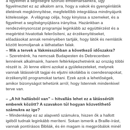
a figyelmet a segítségre szoruló embertársainkra, úgy
figyelmeztet ez az alkalom arra, hogy a vakok és gyengénlátók
életének megkönnyítése, megfelelőbb integrálása mindnyájunk
kötelessége. A világnap célja, hogy kinyissa a szemeket, és a
figyelmet a segítségnyújtásra irányítsa. Hazánkban a
rendezvénysorozat programjai leginkább az együttérzést és a
megértést hivatottak felerősíteni, az érzékenyítéseket,
előadásokat annak reményében tartják, hogy látók és nemlátók
között leomoljanak a láthatatlan falak.
– Mik a tervek a Vakmisszióban a következő időszakra?
– Szeretnénk, ha nemcsak Budapesten és Debrecenben
lennének alkalmaink, hanem feltérképezhetnénk az ország többi
részét is. Jó lenne elérni azokat a gyülekezeteket, melynek
vannak látássérült tagjai és eljutni iskolákba is csendesnapokat,
érzékenyítő programokat tartani. Ezek azok a lehetőségek,
amikor bizonyságot tehetünk arról, hogy Istennek mindenkivel
terve van.
– „A hit hallásból van” – hitvallás lehet ez a látássérült
emberek között? A szavakon túl hogyan közvetíthető
számukra az ige?
– Mindenképp ez az alapvető számukra, hiszen ők a hallott
igéből tudnak leginkább meríteni. Sokan ismerik a Braille-írást,
vannak pontírásos Bibliák, és én magam is megpróbálok minél