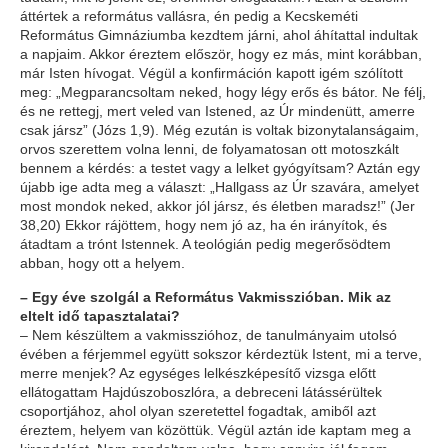
áttértek a református vallásra, én pedig a Kecskeméti
Református Gimnáziumba kezdtem járni, ahol áhítattal indultak
a napjaim. Akkor éreztem először, hogy ez más, mint korábban,
már Isten hívogat. Végül a konfirmáción kapott igém szólított
meg: „Megparancsoltam neked, hogy légy erős és bátor. Ne félj,
és ne rettegj, mert veled van Istened, az Úr mindenütt, amerre
csak jársz” (Józs 1,9). Még ezután is voltak bizonytalanságaim,
orvos szerettem volna lenni, de folyamatosan ott motoszkált
bennem a kérdés: a testet vagy a lelket gyógyítsam? Aztán egy
újabb ige adta meg a választ: „Hallgass az Úr szavára, amelyet
most mondok neked, akkor jól jársz, és életben maradsz!” (Jer
38,20) Ekkor rájöttem, hogy nem jó az, ha én irányítok, és
átadtam a trónt Istennek. A teológián pedig megerősödtem
abban, hogy ott a helyem.
– Egy éve szolgál a Református Vakmisszióban. Mik az
eltelt idő tapasztalatai?
– Nem készültem a vakmisszióhoz, de tanulmányaim utolsó
évében a férjemmel együtt sokszor kérdeztük Istent, mi a terve,
merre menjek? Az egységes lelkészképesítő vizsga előtt
ellátogattam Hajdúszoboszlóra, a debreceni látássérültek
csoportjához, ahol olyan szeretettel fogadtak, amiből azt
éreztem, helyem van közöttük. Végül aztán ide kaptam meg a