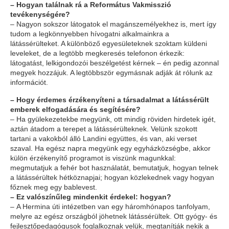
– Hogyan találnak rá a Református Vakmisszió
tevékenységére?
– Nagyon sokszor látogatok el magánszemélyekhez is, mert így
tudom a legkönnyebben hívogatni alkalmainkra a
látássérülteket. A különböző egyesületeknek szoktam küldeni
leveleket, de a legtöbb megkeresés telefonon érkezik:
látogatást, lelkigondozói beszélgetést kérnek – én pedig azonnal
megyek hozzájuk. A legtöbbször egymásnak adják át rólunk az
információt.
– Hogy érdemes érzékenyíteni a társadalmat a látássérült
emberek elfogadására és segítésére?
– Ha gyülekezetekbe megyünk, ott mindig röviden hirdetek igét,
aztán átadom a terepet a látássérülteknek. Velünk szokott
tartani a vakokból álló Landini együttes, és van, aki verset
szaval. Ha egész napra megyünk egy egyházközségbe, akkor
külön érzékenyítő programot is viszünk magunkkal:
megmutatjuk a fehér bot használatát, bemutatjuk, hogyan telnek
a látássérültek hétköznapjai; hogyan közlekednek vagy hogyan
főznek meg egy bablevest.
– Ez valószínűleg mindenkit érdekel: hogyan?
– A Hermina úti intézetben van egy háromhónapos tanfolyam,
melyre az egész országból jöhetnek látássérültek. Ott gyógy- és
fejlesztőpedagógusok foglalkoznak velük, megtanítják nekik a