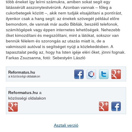
több éneket így leírni számukra, amiben sokat segít egy
látássérült asszonytestvérünk. Azonban vannak – főleg a
cukorbetegek között –, akik nem tudják elsajátítani a pontírást,
ilyenkor csak a hang segít: az énekek szövegét például előre
bemondom, de vannak már audio Bibliák, beszélő telefonok,
számítógépek vagy éppen internetes lehetőségek. Nehezebb
őket kimozdítani és megszólítani, mint a látókat, sokszor van
bennük félelem és szorongás az utazás miatt is, de a
vakmisszió autóval is segítséget nyújt a közlekedésben. A
tapasztalat pedig az, hogy ha Isten igéje eléri őket, jönni fognak.
Farkas Zsuzsanna, fotó: Sebestyén László
Reformatus.hu
a közösségi oldalakon
Reformatus.hu
a
közösségi oldalakon
Asztali verzió