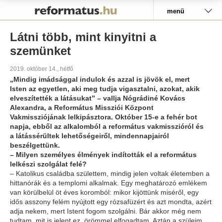
Pályázat
menü
Látni több, mint kinyitni a
szemünket
2019. október 14., hétfő
„Mindig imádsággal indulok és azzal is jövök el, mert
Isten az egyetlen, aki meg tudja vigasztalni, azokat, akik
elveszítették a látásukat” – vallja Nógrádiné Kovács
Alexandra, a Református Missziói Központ
Vakmissziójának lelkipásztora. Október 15-e a fehér bot
napja, ebből az alkalomból a református vakmisszióról és
a látássérültek lehetőségeiről, mindennapjairól
beszélgettünk.
– Milyen személyes élmények indították el a református
lelkészi szolgálat felé?
– Katolikus családba születtem, mindig jelen voltak életemben a
hittanórák és a templomi alkalmak. Egy meghatározó emlékem
van körülbelül öt éves koromból: mikor kijöttünk miséről, egy
idős asszony felém nyújtott egy rózsafüzért és azt mondta, azért
adja nekem, mert Istent fogom szolgálni. Bár akkor még nem
tudtam, mit is jelent ez, örömmel elfogadtam. Aztán a szüleim