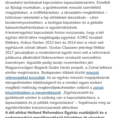
társadalmi tanításával kapcsolatos tapasztalatcserére. Emellett
az ifjúsági munkában, a gyülekezetek missziói szemléletű
megújításban, a múltfeltárásban, a társadalmi megbékélést –
különösen tekintettel a faji előítéletek leküzdését – célzó
kezdeményezésekben, a teológiai képzésben és a globális
katasztrófaelhárításban is együttműködnek.
A testvéregyházi kapcsolatok fontos mozzanata, hogy a két
egyház időről-időre meglátogatja egymást. A DRC korabeli
főtitkára, Kobus Gerber 2012-ben és 2014-ben is részt vett
egyházunk zsinati ülésén. Gustav Claassen jelenlegi főtitkár
2017 januárjában a moderátorral együtt részt vett a reformáció
jubileuma alkalmából Debrecenben rendezett nemzetközi
eseményen, legutóbb pedig tavaly novemberben járt
Magyarországon Bogárdi Szabó István püspök, a Zsinat lelkészi
elnöke meghívására. Budapesten többek között
missziói
referensekkel konzultált
, és az egyház missziói megújulásának
elengedhetetlen felelősségéről és a minden egyes embert
megillető méltóság megkérdőjelezhetetlen voltáról a
zsinati
köszöntésében is megemlékezett
. „Egyházvezetői és
gyülekezeti szinten is szükség van a kapcsolattartásra, a
tapasztalatok és jó példák megosztására” – fogalmazta meg az
együttműködés kulcsmozzanatait akkoriban.
A dél-afrikai Holland Református Egyház családjáról és a
partneregyházi megállapodásról bővebben itt olvashat: