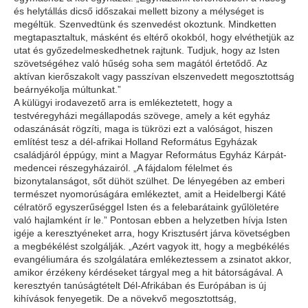
és helytállás dicső időszakai mellett bizony a mélységet is
megéltük. Szenvedtünk és szenvedést okoztunk. Mindketten
megtapasztaltuk, másként és eltérő okokból, hogy elvéthetjük az
utat és győzedelmeskedhetnek rajtunk. Tudjuk, hogy az Isten
szövetségéhez való hűség soha sem magától értetődő. Az
aktívan kierőszakolt vagy passzívan elszenvedett megosztottság
beárnyékolja múltunkat.”
A külügyi irodavezető arra is emlékeztetett, hogy a
testvéregyházi megállapodás szövege, amely a két egyház
odaszánását rögzíti, maga is tükrözi ezt a valóságot, hiszen
említést tesz a dél-afrikai Holland Református Egyházak
családjáról éppúgy, mint a Magyar Református Egyház Kárpát-
medencei részegyházairól. „A fájdalom félelmet és
bizonytalanságot, sőt dühöt szülhet. De lényegében az emberi
természet nyomorúságára emlékeztet, amit a Heidelbergi Káté
célratörő egyszerűséggel Isten és a felebarátaink gyűlöletére
való hajlamként ír le.” Pontosan ebben a helyzetben hívja Isten
igéje a keresztyéneket arra, hogy Krisztusért járva követségben
a megbékélést szolgálják. „Azért vagyok itt, hogy a megbékélés
evangéliumára és szolgálatára emlékeztessem a zsinatot akkor,
amikor érzékeny kérdéseket tárgyal meg a hit bátorságával. A
keresztyén tanúságtételt Dél-Afrikában és Európában is új
kihívások fenyegetik. De a növekvő megosztottság,