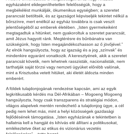
egyházaként elidegeníthetetlen felelősségük, hogy a
megbékélést munkálják, ökumenikus egységben; a szeretet
parancsát betöltsék, és az igazságot képviseljék tekintet nélkül a
bőrszínre, mert enélkül az egyház továbbra is csak veszít
jelentőségéből az emberek életében. „Isten gyermekeiként
megtagadtuk a hitünket, nem gyakoroltuk a szeretet parancsát,
amit Jézus hagyott ránk. Megtérésre és bűnbánatra van
szükségünk, hogy Isten megajándékozhasson az ő jövőjével.”
Az elnök hangsúlyozta, hogy az igazság és a jog „színvak” és
mindenkire egyaránt vonatkozik. A keresztyének, akik a szeretet
parancsát követik, nem lehetnek rasszisták, nacionalisták, nem
tarthatják saját törzsi vagy nemzeti ügyüket előrébb valónak,
mint a Krisztusba vetett hitüket, aki életét áldozta minden
emberért.
A földek tulajdonjogának rendezése kapcsán, ami az egyik
legkritikusabb kérdés ma Dél-Afrikában – Mogoeng Mogoeng
hangsúlyozta, hogy csak transzparens és stratégiai módon,
világos alapelvek mentén rendezhető a tulajdonjog ügye, a cél
pedig nem lehet más, mint a helyi közösségek gazdasági
fejlődésének támogatása. „Isten egyházának e tekintetben is
hallatnia kell a hangját és kihívás elé állítani a politikusokat,
emlékeztetve őket az etikus és vizionárius vezetés