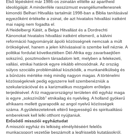
Első lépésként már 1986-os zsinatán elítélte az apartheid
ideológiáját. A mindenféle rasszizmust evangéliumellenesnek
kimondó Belhari Hitvallás tartalmát 1998-ban a Biblia tanításával
egyezőként értékelte a zsinat, de azt hivatalos hitvallási iratként
mai napig nem fogadta el.
A Heidelbergi Kátét, a Belga Hitvallást és a Dordrechti
Kánonokat hivatalos hitvallási iratként elismerő, a kálvini
reformáció hagyományát ápoló közösségnek nemcsak a múlt
örökségével, hanem a jelen kihívásaival is szembe kell néznie. A
politikai fordulat következtében Dél-Afrika egy zavarbaejtően
sokszínű, posztmodern társadalom lett, melyben a felekezeti,
vallási, etnikai határok egyre inkább elmosódnak. Az ország
súlyos szociális problémákkal küszködik, a munkanélküliség és
a bűnözés mértéke még mindig nagyon magas. A történelmi
közösségeknek pedig egyszerre kell szembenézniük a
szekularizációval és a karizmatikus mozgalom erőteljes
terjedésével. A tíz magyarországnyi területen élő egyház maga
is egyre „sokszínűbb” etnikailag és nyelvileg. A holland gyökerű
afrikaans mellett gyarapodik az angol nyelvű közösségek
száma. A gyülekezeteknek eltérő kegyességű és spiritualitású
embereknek kell lelki otthont nyújtaniuk.
Erősödő missziói egyháztudat
A missziói egyház és lelkiség elmélyítéséért felelős
munkacsoport vezetője beszámolt a legfrissebb kutatásokról,