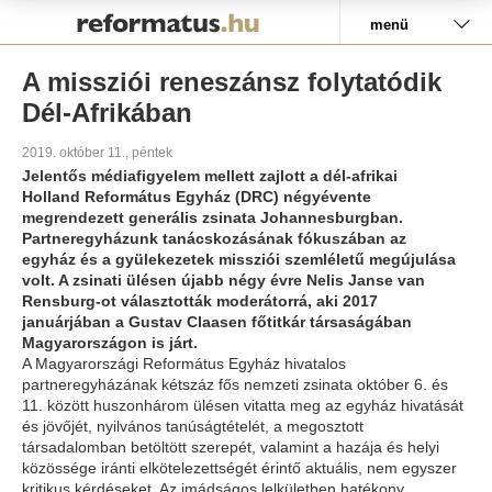
Pályázat
menü
A missziói reneszánsz folytatódik
Dél-Afrikában
2019. október 11., péntek
Jelentős médiafigyelem mellett zajlott a dél-afrikai
Holland Református Egyház (DRC) négyévente
megrendezett generális zsinata Johannesburgban.
Partneregyházunk tanácskozásának fókuszában az
egyház és a gyülekezetek missziói szemléletű megújulása
volt. A zsinati ülésen újabb négy évre Nelis Janse van
Rensburg-ot választották moderátorrá, aki 2017
januárjában a Gustav Claasen főtitkár társaságában
Magyarországon is járt.
A Magyarországi Református Egyház hivatalos
partneregyházának kétszáz fős nemzeti zsinata október 6. és
11. között huszonhárom ülésen vitatta meg az egyház hivatását
és jövőjét, nyilvános tanúságtételét, a megosztott
társadalomban betöltött szerepét, valamint a hazája és helyi
közössége iránti elkötelezettségét érintő aktuális, nem egyszer
kritikus kérdéseket. Az imádságos lelkületben hatékony