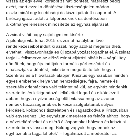
vissza az egy évvel korábbi zsinati döntést, másrészt pedig
azért, mert ezzel a döntésével tisztességtelen módon
diszkriminál egy kisebbségi és kiszolgáltatott csoportot. A
bíróság igazat adott a felpereseknek és döntésében
alkotmányellenesnek minősítette az egyház eljárását.
A zsinat vitáit nagy sajtófigyelem kísérte
A jelenlegi vita tehát 2015-ös zsinat hatályban lévő
rendelkezéseiből indult ki azzal, hogy azokat megerősítheti,
elvetheti, visszavonhatja és új szabályozást fogadhat el. A zsinat
tagjai – felismerve az előző zsinat eljárási hibáit is – végül úgy
döntöttek, hogy újraindítják a formális párbeszédet és
elhalasztják a döntést, miközben megerősítették, hogy a
Szentírás és a hitvallások alapján Krisztus egyházában minden
egyes embernek helye van nemzetiségre, fajra, nemre és
szexuális orientációra való tekintet nélkül, az egyház mindenkit
szeretettel és lelkigondozói lelkülettel fogad és elkötelezett
abban, hogy a nyilvánosság előtt vitassa meg az azonos
neműek házasságának és lelkészi szolgálatának súlyos
kérdéseit, kölcsönös tiszteletben és ragaszkodva a Krisztusban
való egységhez. „Az egyházunk megérett és felnőtt ahhoz, hogy
a nézeteltéréseket és eltérő álláspontokat bölcsen és krisztusi
szeretetben vitassa meg. Boldog vagyok, hogy ennek az
egyháznak a tagja lehetek” – fogalmazott a moderátor az