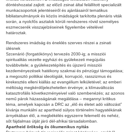
döntéshozatal zajlott: az előző zsinat által felállított specializált
munkacsoportok jelentéseiről és ajánlásairól tematikus
bibliatanulmányok és közös imádságok tarkította plenáris viták
során, a nyolcfős asztalok körüli rendszeres rövid személyes
eszmecserék visszajelzéseinek figyelembe vételével
határoztak.
Rendszeres imádság és éneklés szerves részei a zsinati
ülésnek
Szcenárió (forgatókönyv) tervezés 2030-ig; a missziói
spiritualitás vezette egyházi és gyülekezeti megújulás
továbbvitele; a gyülekezetépítés és újszerű missziói
kezdeményezések hatékony szakmai és pénzügyi támogatása;
a megosztó politikai ideológiák, korrupció, rasszizmus és
kirekesztés elleni kiállás az evangélium lelkületével; az emberi
méltóság megkérdőjelezhetetlen érvénye; a klímaváltozás
katasztrofális következményeivel való szembenézés; az azonos
nemű párok házasságának megáldása – megannyi kritikus
téma, amelyek kapcsán a DRC az „élő és életet adó változást”
kívánja munkálni az apartheid súlyos történelmi hagyatékának
árnyékában élő, a megbékélés egyszerre felemelő és nehéz,
sőt fájdalmas útját járó dél-afrikai társadalomban.
Apartheid örökség és ökumenikus nyitás