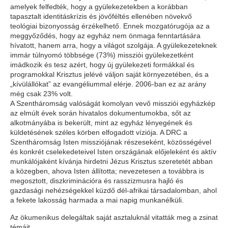
amelyek felfedték, hogy a gyülekezetekben a korábban
tapasztalt identitáskrízis és jövőféltés ellenében növekvő
teológiai bizonyosság érzékelhető. Ennek mozgatórugója az a
meggyőződés, hogy az egyház nem önmaga fenntartására
hívatott, hanem arra, hogy a világot szolgája. A gyülekezeteknek
immár túlnyomó többsége (73%) missziói gyülekezetként
imádkozik és tesz azért, hogy új gyülekezeti formákkal és
programokkal Krisztus jelévé váljon saját környezetében, és a
„kívülállókat” az evangéliummal elérje. 2006-ban ez az arány
még csak 23% volt.
A Szentháromság valóságát komolyan vevő missziói egyházkép
az elmúlt évek során hivatalos dokumentumokba, sőt az
alkotmányába is bekerült, mint az egyház lényegének és
küldetésének széles körben elfogadott víziója. A DRC a
Szentháromság Isten missziójának részeseként, közösségével
és konkrét cselekedeteivel Isten országának előjeleként és aktív
munkálójaként kívánja hirdetni Jézus Krisztus szeretetét abban
a közegben, ahova Isten állította; nevezetesen a továbbra is
megosztott, diszkriminációra és rasszizmusra hajló és
gazdasági nehézségekkel küzdő dél-afrikai társadalomban, ahol
a fekete lakosság harmada a mai napig munkanélküli.
Az ökumenikus delegáltak saját asztaluknál vitatták meg a zsinat
témáit