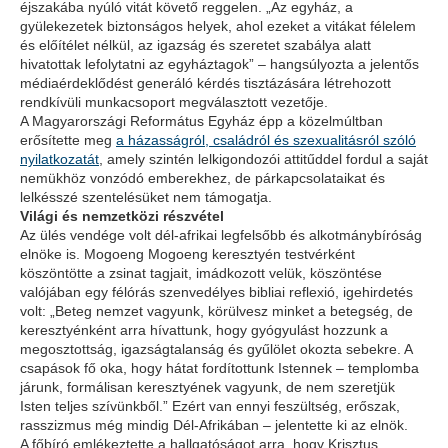
éjszakába nyúló vitát követő reggelen. „Az egyház, a
gyülekezetek biztonságos helyek, ahol ezeket a vitákat félelem
és előítélet nélkül, az igazság és szeretet szabálya alatt
hivatottak lefolytatni az egyháztagok” – hangsúlyozta a jelentős
médiaérdeklődést generáló kérdés tisztázására létrehozott
rendkívüli munkacsoport megválasztott vezetője.
A Magyarországi Református Egyház épp a közelmúltban
erősítette meg
a házasságról, családról és szexualitásról szóló
nyilatkozatát
, amely szintén lelkigondozói attitűddel fordul a saját
nemükhöz vonzódó emberekhez, de párkapcsolataikat és
lelkésszé szentelésüket nem támogatja.
Világi és nemzetközi részvétel
Az ülés vendége volt dél-afrikai legfelsőbb és alkotmánybíróság
elnöke is. Mogoeng Mogoeng keresztyén testvérként
köszöntötte a zsinat tagjait, imádkozott velük, köszöntése
valójában egy félórás szenvedélyes bibliai reflexió, igehirdetés
volt: „Beteg nemzet vagyunk, körülvesz minket a betegség, de
keresztyénként arra hívattunk, hogy gyógyulást hozzunk a
megosztottság, igazságtalanság és gyűlölet okozta sebekre. A
csapások fő oka, hogy hátat fordítottunk Istennek – templomba
járunk, formálisan keresztyének vagyunk, de nem szeretjük
Isten teljes szívünkből.” Ezért van ennyi feszültség, erőszak,
rasszizmus még mindig Dél-Afrikában – jelentette ki az elnök.
A főbíró emlékeztette a hallgatóságot arra, hogy Krisztus