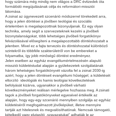
hogy számára még mindig nem világos a DRC évtizedek óta
formálódó megújulásának célja és reformátori-missziói
látomása.
A zsinat az úgynevezett szcenárió módszerrel törekedett arra,
hogy a jelen döntései a jövőben teológiai és szociális
értelemben is megalapozottnak bizonyuljanak. Ez egy olyan
technika, amely segít a szervezeteknek kezelni a jövőbeli
bizonytalanságokat, több lehetséges jövőbeli forgatókönyv
felvázolásával elősegíteni a megalapozottabb döntéshozatalt a
jelenben. Mivel ez a fajta tervezés és döntéshozatal különböző
szintekről és többféle szakterületről von be embereket a
folyamatba, így jobb minőségű döntést eredményez.
Jelen esetben az egyház evangéliumértelmezésén alapuló
missziói küldetéstudat alapján a gyülekezetek szolgálatának
három lehetséges forgatókönyvét vázolta fel a zsinat 2030-ig
azért, hogy a jelen döntéseit evangéliumi hűséggel, a küldetését
eltorzító ideológiák és hamis teológiai következtetések
befolyását kizárva, ugyanakkor a jövőbeli várható
következményeket reálisan mérlegelve hozhassa meg. A zsinati
tagok a jövőbeli forgatókönyveket egyesével értékelik az
alapján, hogy egy-egy szcenárió mennyiben szolgálja az egyház
küldetéséről megfogalmazott jövőképüket, illetve mennyire
tartják azt hitelesnek és megvalósíthatónak. Nemcsak támogató,
kételkedő vagy elutasító „szavazatukat” adhatják le az