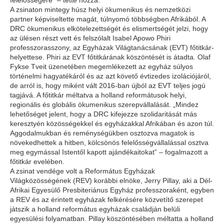
felelősségére” – tette hozzá.
A zsinaton mintegy húsz helyi ökumenikus és nemzetközi
partner képviseltette magát, túlnyomó többségben Afrikából. A
DRC ökumenikus elkötelezettségét és elismertségét jelzi, hogy
az ülésen részt vett és felszólalt Isabel Apowo Phiri
professzorasszony, az Egyházak Világtanácsának (EVT) főtitkár-
helyettese. Phiri az EVT főtitkárának köszöntését is átadta. Olaf
Fykse Tveit üzenetében megemlékezett az egyház súlyos
történelmi hagyatékáról és az azt követő évtizedes izolációjáról,
de arról is, hogy miként vált 2016-ban újból az EVT teljes jogú
tagjává. A főtitkár méltatva a holland reformátusok helyi,
regionális és globális ökumenikus szerepvállalását. „Mindez
lehetőséget jelent, hogy a DRC kifejezze szolidaritását más
keresztyén közösségekkel és egyházakkal Afrikában és azon túl.
Aggodalmukban és reménységükben osztozva magatok is
növekedhettek a hitben, kölcsönös felelősségvállalással osztva
meg egymással Istentől kapott ajándékaitokat” – fogalmazott a
főtitkár evelében.
A zsinat vendége volt a Református Egyházak
Világközösségének (REV) korábbi elnöke, Jerry Pillay, aki a Dél-
Afrikai Egyesülő Presbiteriánus Egyház professzoraként, egyben
a REV és az érintett egyházak felkérésére közvetítő szerepet
játszik a holland református egyházak családján belüli
egyesülési folyamatban. Pillay köszöntésében méltatta a holland