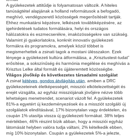
A gyülekezetek attitűdje is folyamatosan változik. A hiteles
tanúságtétel alapjának a holland reformátusok a befogadó,
meghívó, vendégszerető közösségek megerősítését tartják.
Ehhez munkatársi képzésre, lelkészek továbbképzésére, az
igehirdetések tudatos formálására, helyi és országos
hálózatokra és eszmecserékre, imaközösségekre van szükség.
Valamint jó gyakorlatokra, konkrét innovatív gyülekezeti
formákra és programokra, amelyek közül többet is
megismerhettek a zsinati tagok a mostani ülésszakon. Ezek
lényege a gyülekezeti kultúra átformálása, a „Krisztustest-tudat”
erősítése, a sokszínűség és harmónia megélése és meghívás a
Krisztus Lelke által formált és újjáteremtett közösségbe.
Világos jövőkép és következetes társadalmi szolgálat
A zsinat
kétéves, gondos átvilágítás után
, amiben a DRC
gyülekezeteinek életképességét, missziói elkötelezettségét és
erejét vizsgálta, az egyház missziójának jövőjére nézve több
lehetséges menetrendet, scenariot vázolt fel. A gyülekezetek
81%-a egyetért új kezdeményezések és a missziót szolgáló új
szolgálatok elindításával, 17% bizonytalan vagy érdektelen, és
csupán 1% utasítja vissza új gyülekezeti formákat. 38% teljes
mértékben, 46% részint bízik abban, hogy a missziói egyház
látomását helyben valóra tudja váltani, 2% kételkedik ebben,
míg 10% bizonytalan. Csupán a gyülekezetek 5%-a jelezte,