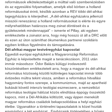
reformátusok elkötelezettségét a múlttal való szembenézésben
és az egyesülési folyamatban, amelyik első körben a holland
reformátusokat érinti, később azonban a REV többi dél-afrikai
tagegyházára is kiterjedhet. „A dél-afrikai egyházakra jellemző
missziói reneszánsz a holland reformátusokat is elérte és egyre
mélyrehatóbban határozza meg zsinat döntéseit és a
gyülekezetek mindennapjait” – ismerte el Pillay, aki egyben
emlékeztette a zsinatot arra, hogy még hosszú út áll a DRC előtt
és ezen az úton számíthat ökumenikus partnerei szolidáris
egyben kritikus figyelmére és támogatására.
Dél-afrikai-magyar testvéregyházi kapcsolat
Egyedüli európai egyházként a Magyarországi Református
Egyház is képviseltette magát a tanácskozáson, 2011 után
immár másodszor. Ódor Balázs külügyi irodavezető
köszöntésében emlékeztetett arra, hogy a magyar és dél-afrikai
református közösség közötti különleges kapcsolat immár több
évtizedes múltra tekint vissza, amiben a református hitvallási
hagyomány fontos szerepe, a kommunizmus, majd az apartheid
bukását követő intenzív teológiai eszmecsere, a nemzetközi
református teológiai hálózat közös elindítása éppúgy összekötő
kapocs, mint a Dél-Afrikába költözött, vagy éppen menekült
magyar református családok bekapcsolódása a helyi egyházi
életbe. Ugyanakkor a történelmi tapasztalatok is közel hozták
egymáshoz a két egyházat. „Egyházaink történetében a hűség