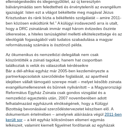
ellenségeskedés és idegengyűlölet, az új keresztyén
bálványimádás sem feledtetheti és érvényteleníti az evangélium
igazságát: Isten ezt a világot békéltette meg magával Jézus
Krisztusban és ránk bízta a békéltetés szolgálatát – amire 2011-
ben közösen esküdtünk fel.” A külügyi irodavezető arra is utalt,
hogy a DRC zsinatának immár majd három évtizedes őszinte
útkeresése, a hiteles tanúságtétel melletti elkötelezettsége és az
ideológiák fogaságából való tudatos szabadulása a magyar
reformátusság számára is ösztönző példa.
Az ökumenikus és nemzetközi delegáltak nem csak
köszöntötték a zsinati tagokat, hanem hat csoportban
találkoztak is velük és válaszoltak kérdéseikre
Bár a dél-afrikai egyház már 2005-ben kezdeményezte a
partnerkapcsolatok szerződésbe foglalását, az apartheid
idejében vállalt támogató szerepe miatt – melyet később zsinata
evangéliumellenesnek és bűnnek nyilvánított – a Magyarországi
Református Egyház Zsinata csak gondos vizsgálat és a
nemzetközi egyeztetés után, 2007 novemberében adott
felhatalmazást egyházunk elnökségének, hogy a Külügyi
Bizottság bevonásával szerződéstervezetet készítsen elő. A
dokumentum értelmében – amelynek aláírására végül
2011-ben
került sor
– a két egyház kölcsönösen elismeri egymás
lelkészeit, valamint kiemelt figyelmet fordítanak az egyházak