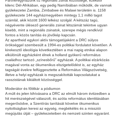
Partneregyházunk tíz regionális zsinat közössége, ezekből
kilenc Dél-Afrikában, egy pedig Namíbiában működik, de vannak
gyülekezetei Zambia, Zimbabwe és Malawi területén is. 1158
gyülekezete 144 egyházmegyében mintegy 1,1 millió tagot
számlál, akik között 1600 lelkész szolgál. A kétszáz tagú,
négyévente ülésező generális zsinat létszámát tekintve ugyan
kisebb, mint a regionális zsinatok, szerepe mégis rendkívül
fontos a közös tanítás és jövőkép kapcsán.
Az apartheid egykori aktív támogatójaként a DRC súlyos
örökséggel szembesült a 1994-es politikai fordulatot követően. A
kirekesztő ideológia következtében a mai napig etnikai alapon
elkülönült egyházként élnek a holland gyökerű református
családhoz tartozó „színesbőrű” egyházak. A politikai elzárkózás
magával vonta az ökumenikus elszigetelődést is, az egyház
tagságát évekre felfüggesztette a Református Világszövetség,
illetve a helyi egyházak is megszakították kapcsolatukat a
rasszistának kikiáltott közösséggel.
Moderátor és főtitkár a pódiumon
A múlt és jelen kihívásaira a DRC az elmúlt három évtizedben a
hit merészségével válaszolt, és azóta református identitásában
megerősödve, a Szentírás tanítását követve ökumenikus
nyitottságban keresi az egység, megbékélés és a missziói
megújulás útját – gyülekezeteiben és nemzeti szinten egyaránt.