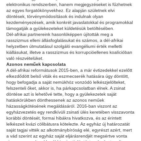
elektronikus rendszerben, hanem megjegyzéseket is fűzhetnek
az egyes forgatókönyvekhez. Ez alapján születnek elvi
döntések, törvénymódosítások és indulnak olyan
kezdeményezések, amik konkrét javaslatokkal és programokkal
támogatják a gyülekezeteket küldetésük betöltésében.
Dél-afrikai partnereink hasonlóképpen újították meg a
rasszizmus elleni állásfoglalásukat és számos, a dél-afrikai
helyzetben útmutatásul szolgáló evangéliumi érték melletti
kiállásukat, illetve a rasszizmus és korrupcióellenes koalícióban
való részvételüket.
Azonos neműek kapcsolata
A dél-afrikai reformátusok 2015-ben, a már évtizedekkel ezelőtt
elkezdődött belső viták és eszmecserék hatására úgy döntött,
hogy befogadja a saját nemükhöz vonzódó lelkészjelölteket,
felszenteli őket, akkor is, ha párkapcsolatban élnek. A zsinat
döntése azt is lehetővé tette, hogy a gyülekezetek saját
hatáskörükben dönthessenek az azonos neműek
házasságkötésének megáldásáról. 2016-ban viszont az
egyházvezetés egy rendkívüli zsinati ülés keretében visszavonta
korábbi döntését, formai hibákra hivatkozva, és az érintett
lelkészeit kvázi cölibátusra kötelezte. Az egyház új határozatát
saját tagjai vitték az alkotmánybíróság elé, egyrészt azért, mert
a vád szerint az egyház saját eljárásrendjét megsértve vonta