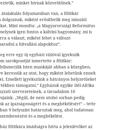
eztetik, minket hívnak közvetítőnek.”
i átalakulás folyamatában van, a főtitkár
 dolgoznak, miként erősíthetik meg missziói
sukat. Mint mondta: „a Magyarországi Református
elynek igen fontos a kálvini hagyomány, mi is
ra a választ, miként lehet a változó
aradni a hitvallási alapokhoz”.
g erre egy új egyházi vízióval igyekszik
m sarokpontját ismertette a főtitkár:
felismerjük Isten munkáját abban a közegben,
tve keressük az utat, hogy miként lehetünk ennek
ei. Emellett igyekszünk a hátrányos helyzetűeket
tékben támogatni.” Egyházuk egyike Dél-Afrika
zati szervezeteinek, a társadalom 10
mjaink. „Végül, de nem utolsó sorban pedig
k az igazságosságért és a megbékélésért” – tette
kban 9 helyszínt határoztak meg, ahol tudatosan
ó szembenézést és a megbékélést.
yház főtitkára imádságra hívta a jelenlévőket az