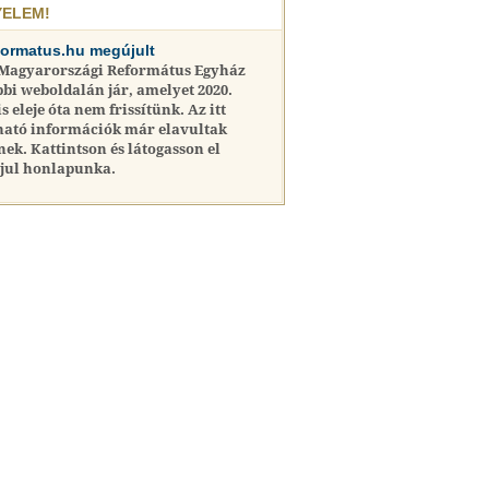
YELEM!
formatus.hu megújult
 Magyarországi Református Egyház
bi weboldalán jár, amelyet 2020.
is eleje óta nem frissítünk. Az itt
ható információk már elavultak
nek. Kattintson és látogasson el
jul honlapunka.