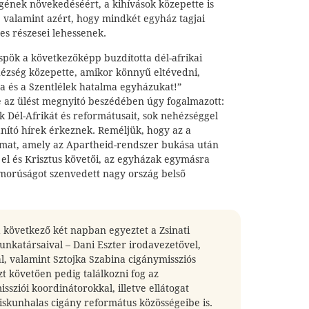
ének növekedéséért, a kihívások közepette is
 valamint azért, hogy mindkét egyház tagjai
es részesei lehessenek.
spök a következőképp buzdította dél-afrikai
hézség közepette, amikor könnyű eltévedni,
ga és a Szentlélek hatalma egyházukat!”
e az ülést megnyitó beszédében úgy fogalmazott:
 Dél-Afrikát és reformátusait, sok nehézséggel
anító hírek érkeznek. Reméljük, hogy az a
mat, amely az Apartheid-rendszer bukása után
el és Krisztus követői, az egyházak egymásra
omorúságot szenvedett nagy ország belső
 következő két napban egyeztet a Zsinati
unkatársaival – Dani Eszter irodavezetővel,
, valamint Sztojka Szabina cigánymissziós
t követően pedig találkozni fog az
sziói koordinátorokkal, illetve ellátogat
iskunhalas cigány református közösségeibe is.