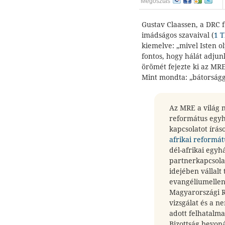
Megosztás
Gustav Claassen, a DRC f
imádságos szavaival (
1 T
kiemelve: „mivel Isten o
fontos, hogy hálát adjunk
örömét fejezte ki az MRE
Mint mondta: „bátorságga
Az MRE a világ 
református egyh
kapcsolatot íráso
afrikai reformát
dél-afrikai egy
partnerkapcsolat
idejében vállalt
evangéliumellen
Magyarországi R
vizsgálat és a 
adott felhatalm
Bizottság bevoná