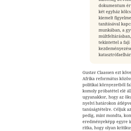
dokumentum érte
két egyház kölcs
kiemelt figyelm
tanításával kapcs
munkában, a gyü
múltfeltárásban
tekintettel a faj
kezdeményezések
katasztrófaelhá
Gustav Claassen ezt köve
Afrika református közöss
politikai környezetből f
komoly próbatétel elé ál
ugyanakkor, hogy az öku
nyelvi határokon átlépve
tanúságtételre. Céljuk az
pedig, mint mondta, kom
eredményeképp egyre i
ritka, hogy olyan kritik