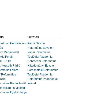
ia
Oktatás
szt.hu | klerikális re-
Károli Gáspár
ók
Református Egyetem
um Médiaportál
Pápai Református
kia Portál
Teológiai Akadémia
FESSIO
Debreceni Református
 Kossuth Rádió -
Hittudományi Egyetem
ormátus Félóra
Sárospataki Református
 Református
Teológiai Akadémia
azin
Református Pedagógiai
rmátus Rádió Portál
Intézet
incsillag - a Magyar
ormátus Egyház lapja