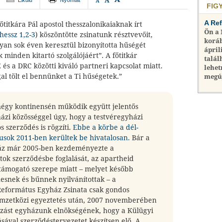
A
Elküld
Nyomtat
A
FIG
A Re
őtitkára Pál apostol thesszalonikaiaknak írt
Ön a
hessz 1,2-3
) köszöntötte zsinatunk résztvevőit,
koráb
lyan sok éven keresztül bizonyította hűségét
ápril
 minden kitartó szolgálójáért”. A főtitkár
talál
 és a DRC közötti kiváló partneri kapcsolat miatt.
lehet
l tölt el bennünket a Ti hűségetek.”
megú
négy kontinensén működik együtt jelentős
ázi közösséggel úgy, hogy a testvéregyházi
s szerződés is rögzíti.
Ebbe a körbe a dél-
usok 2011-ben kerültek be hivatalosan.
Bár a
ház már 2005-ben kezdeményezte a
ok szerződésbe foglalását, az apartheid
 támogató szerepe miatt – melyet később
esnek és bűnnek nyilvánítottak – a
eformátus Egyház Zsinata csak gondos
nemzetközi egyeztetés után, 2007 novemberében
azást egyházunk elnökségének, hogy a Külügyi
sával szerződéstervezetet készítsen elő. A