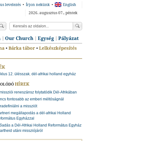
us levelezés
•
Írjon nekünk
•
English
2026. augusztus 07., péntek
n
Our Church
Egység
Pályázat
ma
•
Bárka tábor
•
Lelkészképesítés
ÉK
ciklus 12. ülésszak
dél-afrikai holland egyház
,
HÍREK
SOLÓDÓ
missziói reneszánsz folytatódik Dél-Afrikában
ncs fontosabb az emberi méltóságnál
radefiniálni a missziót
rtneri megállapodás a dél-afrikai Holland
formátus Egyházzal
őadás a Dél-Afrikai Holland Református Egyház
artheid utáni missziójáról