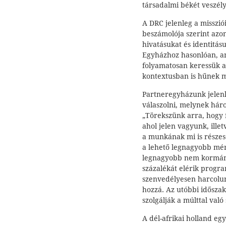
társadalmi békét veszély
A DRC jelenleg a misszió
beszámolója szerint azon
hivatásukat és identitá
Egyházhoz hasonlóan, am
folyamatosan keressük ar
kontextusban is hűnek m
Partneregyházunk jelenle
válaszolni, melynek háro
„Törekszünk arra, hogy 
ahol jelen vagyunk, ille
a munkának mi is részes
a lehető legnagyobb mér
legnagyobb nem kormány
százalékát elérik progra
szenvedélyesen harcolun
hozzá. Az utóbbi idősza
szolgálják a múlttal val
A dél-afrikai holland eg