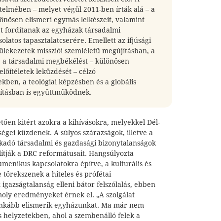
lmében – melyet végül 2011-ben írták alá – a
önösen elismeri egymás lelkészeit, valamint
et fordítanak az egyházak társadalmi
olatos tapasztalatcserére. Emellett az ifjúsági
lekezetek missziói szemléletű megújításban, a
, a társadalmi megbékélést – különösen
i előítéletek leküzdését – célzó
ben, a teológiai képzésben és a globális
rításban is együttműködnek.
tően kitért azokra a kihívásokra, melyekkel Dél-
égei küzdenek. A súlyos szárazságok, illetve a
akadó társadalmi és gazdasági bizonytalanságok
lítják a DRC reformátusait. Hangsúlyozta
menikus kapcsolatokra építve, a kulturális és
 törekszenek a hiteles és prófétai
 igazságtalanság elleni bátor felszólalás, ebben
oly eredményeket érnek el. „A szolgálat
nkább elismerik egyházunkat. Ma már nem
us helyzetekben, ahol a szembenálló felek a