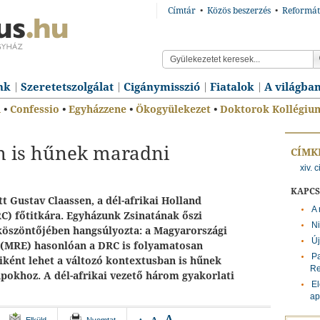
Címtár
•
Közös beszerzés
•
Reformát
nk
Szeretetszolgálat
Cigánymisszió
Fiatalok
A világba
n
•
Confessio
•
Egyházzene
•
Ökogyülekezet
•
Doktorok Kollégiu
n is hűnek maradni
CÍMK
xiv. 
KAPC
t Gustav Claassen, a dél-afrikai Holland
A 
) főtitkára. Egyházunk Zsinatának őszi
Ni
köszöntőjében hangsúlyozta: a Magyarországi
Új
(MRE) hasonlóan a DRC is folyamatosan
Pa
miként lehet a változó kontextusban is hűnek
Re
apokhoz. A dél-afrikai vezető három gyakorlati
El
ap
A