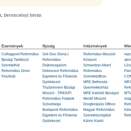
sz, Derencsényi István
Események
Ifjúság
Intézmények
Méd
Csillagpont Református
Soli Deo Gloria |
Református Missziói
repo
Ifjúsági Találkozó
Református
Központ
akci
Szeretethíd
Diákmozgalom
Schweitzer Albert
Líci
Református Zenei
Debreceni Református
Református
Paró
Fesztivál
Egyetemi és Főiskolai
Szeretetotthon
CON
Gyülekezet
MRE Bethesda
MR1
Tiszáninneni Ifjúsági
Gyermekkórház
Ref
Misszió - TIREKIFI
MRE Kallódó Ifjúságot
MTV
Református Fiatalok
Mentő Misszió
mag
Szövetsége
Drogterápiás Otthon
Refo
Budapesti Református
Magyar Református
Kálv
Egyetemi és Főiskolai
Szeretetszolgálat
Ref
Gyülekezet
Kálvin Kiadó