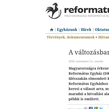
Egyházunk
Hírek
Oktatu
Törvények, dokumentumok
•
Hitta
A változásba
2018. november 21., szerda
Magyarországra érkezet
Református Egyház (DRC
ülésszakán elmondott 
Református Egyházhoz 
keresi a választ arra, 
maradni a hitvallási al
példát is említett.