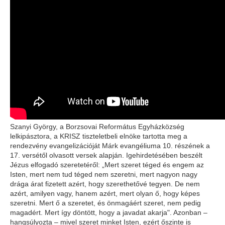
Szanyi György, a Borzsovai Református Egyházközség
lelkipásztora, a KRISZ tiszteletbeli elnöke tartotta meg a
rendezvény evangelizációját Márk evangéliuma 10. részének a
17. versétől olvasott versek alapján. Igehirdetésében beszélt
Jézus elfogadó szeretetéről: „Mert szeret téged és engem az
Isten, mert nem tud téged nem szeretni, mert nagyon nagy
drága árat fizetett azért, hogy szerethetővé tegyen. De nem
azért, amilyen vagy, hanem azért, mert olyan ő, hogy képes
szeretni. Mert ő a szeretet, és önmagáért szeret, nem pedig
magadért. Mert így döntött, hogy a javadat akarja". Azonban –
hangsúlyozta – mivel szeret minket Isten, ezért őszinte is