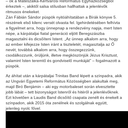
– ők a Mátészalka-Kertvárosi Református Egyházközségből
érkeztek –, akiktől salsa stílusban hallhattak a jelenlévők
ritmusos énekeket.
Zán Fábián Sándor püspök nyitóáhítatában a Bírák könyve 5.
részének első kilenc versét olvasta fel. Igehirdetésében felhívta
a figyelmet arra, hogy ünnepnap a rendezvény napja, mert Isten
népe, a kárpátaljai fiatal generáció eljött Beregszászba
magasztalni és dicsőíteni Istent. „Az ünnep alkalom arra, hogy
az ember kifejezze Isten iránt a tiszteletét, magasztalja az Ő
nevét, továbbá alkalom arra, hogy összegezzünk,
csodálkozzunk, örüljünk, illetve megköszönjük Jézus Krisztust,
valamint Isten teremtő és gondviselő munkáját" – fogalmazott a
püspök.
Az áhítat után a kárpátaljai Trinitas Band lépett a színpadra, akik
az Ungvári Egyetemi Református Közösségben alakultak meg,
majd Biró Benjámin – aki egy motorbaleset során elvesztette
jobb lábát – tett bizonyságot Istenről és hitéről a jelenlévőknek.
Ezt követően a Laudis Band dicsőítő csapata zenélt és énekelt a
színpadon, akik 2015 óta zenélnek és szolgálnak együtt,
jelenleg nyolc fővel.