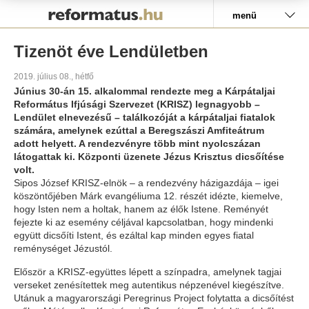
Pályázat
menü
Tizenöt éve Lendületben
2019. július 08., hétfő
Június 30-án 15. alkalommal rendezte meg a Kárpátaljai
Református Ifjúsági Szervezet (KRISZ) legnagyobb –
Lendület elnevezésű – találkozóját a kárpátaljai fiatalok
számára, amelynek ezúttal a Beregszászi Amfiteátrum
adott helyett. A rendezvényre több mint nyolcszázan
látogattak ki. Központi üzenete Jézus Krisztus dicsőítése
volt.
Sipos József KRISZ-elnök – a rendezvény házigazdája – igei
köszöntőjében Márk evangéliuma 12. részét idézte, kiemelve,
hogy Isten nem a holtak, hanem az élők Istene. Reményét
fejezte ki az esemény céljával kapcsolatban, hogy mindenki
együtt dicsőíti Istent, és ezáltal kap minden egyes fiatal
reménységet Jézustól.
Először a KRISZ-együttes lépett a színpadra, amelynek tagjai
verseket zenésítettek meg autentikus népzenével kiegészítve.
Utánuk a magyarországi Peregrinus Project folytatta a dicsőítést