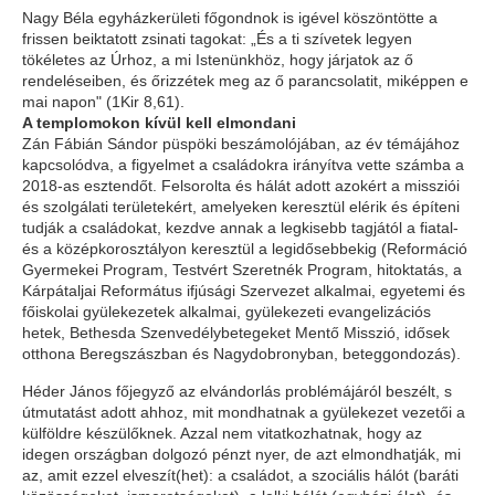
Nagy Béla egyházkerületi főgondnok is igével köszöntötte a
frissen beiktatott zsinati tagokat: „És a ti szívetek legyen
tökéletes az Úrhoz, a mi Istenünkhöz, hogy járjatok az ő
rendeléseiben, és őrizzétek meg az ő parancsolatit, miképpen e
mai napon" (1Kir 8,61).
A templomokon kívül kell elmondani
Zán Fábián Sándor püspöki beszámolójában, az év témájához
kapcsolódva, a figyelmet a családokra irányítva vette számba a
2018-as esztendőt. Felsorolta és hálát adott azokért a missziói
és szolgálati területekért, amelyeken keresztül elérik és építeni
tudják a családokat, kezdve annak a legkisebb tagjától a fiatal-
és a középkorosztályon keresztül a legidősebbekig (Reformáció
Gyermekei Program, Testvért Szeretnék Program, hitoktatás, a
Kárpátaljai Református ifjúsági Szervezet alkalmai, egyetemi és
főiskolai gyülekezetek alkalmai, gyülekezeti evangelizációs
hetek, Bethesda Szenvedélybetegeket Mentő Misszió, idősek
otthona Beregszászban és Nagydobronyban, beteggondozás).
Héder János főjegyző az elvándorlás problémájáról beszélt, s
útmutatást adott ahhoz, mit mondhatnak a gyülekezet vezetői a
külföldre készülőknek. Azzal nem vitatkozhatnak, hogy az
idegen országban dolgozó pénzt nyer, de azt elmondhatják, mi
az, amit ezzel elveszít(het): a családot, a szociális hálót (baráti