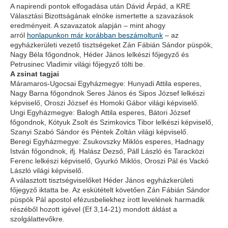
A napirendi pontok elfogadása után Dávid Árpád, a KRE
Választási Bizottságának elnöke ismertette a szavazások
eredményeit. A szavazatok alapján – mint ahogy
arról
honlapunkon már korábban beszámoltunk
– az
egyházkerületi vezető tisztségeket Zán Fábián Sándor püspök,
Nagy Béla főgondnok, Héder János lelkészi főjegyző és
Petrusinec Vladimir világi főjegyző tölti be.
A zsinat tagjai
Máramaros-Ugocsai Egyházmegye:
Hunyadi Attila esperes,
Nagy Barna főgondnok Seres János és Sipos József lelkészi
képviselő, Oroszi József és Homoki Gábor világi képviselő.
Ungi Egyházmegye:
Balogh Attila esperes, Bátori József
főgondnok, Kótyuk Zsolt és Szimkovics Tibor lelkészi képviselő,
Szanyi Szabó Sándor és Péntek Zoltán világi képviselő.
Beregi Egyházmegye:
Zsukovszky Miklós esperes, Hadnagy
István főgondnok, ifj. Halász Dezső, Páll László és Taracközi
Ferenc lelkészi képviselő, Gyurkó Miklós, Oroszi Pál és Vackó
László világi képviselő.
A választott tisztségviselőket Héder János egyházkerületi
főjegyző iktatta be. Az eskütételt követően Zán Fábián Sándor
püspök Pál apostol efézusbeliekhez írott levelének harmadik
részéből hozott igével (Ef 3,14-21) mondott áldást a
szolgálattevőkre.