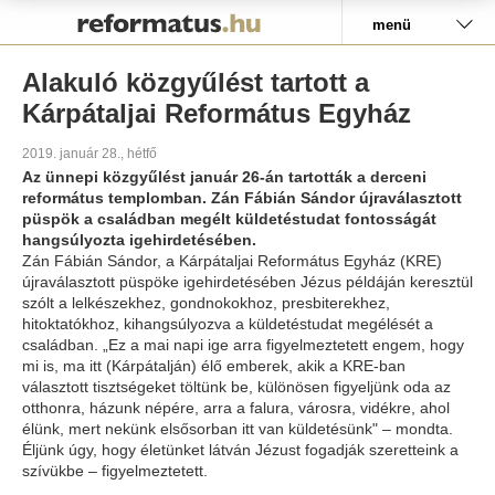
Pályázat
menü
Alakuló közgyűlést tartott a
Kárpátaljai Református Egyház
2019. január 28., hétfő
Az ünnepi közgyűlést január 26-án tartották a derceni
református templomban. Zán Fábián Sándor újraválasztott
püspök a családban megélt küldetéstudat fontosságát
hangsúlyozta igehirdetésében.
Zán Fábián Sándor, a Kárpátaljai Református Egyház (KRE)
újraválasztott püspöke igehirdetésében Jézus példáján keresztül
szólt a lelkészekhez, gondnokokhoz, presbiterekhez,
hitoktatókhoz, kihangsúlyozva a küldetéstudat megélését a
családban. „Ez a mai napi ige arra figyelmeztetett engem, hogy
mi is, ma itt (Kárpátalján) élő emberek, akik a KRE-ban
választott tisztségeket töltünk be, különösen figyeljünk oda az
otthonra, házunk népére, arra a falura, városra, vidékre, ahol
élünk, mert nekünk elsősorban itt van küldetésünk" – mondta.
Éljünk úgy, hogy életünket látván Jézust fogadják szeretteink a
szívükbe – figyelmeztetett.