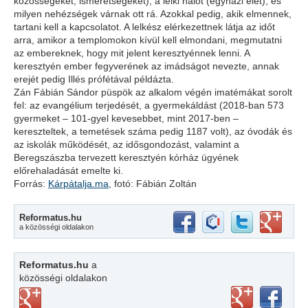
közösségeket, ismeretségeket), a lelki hálót (egyházi élet), és
milyen nehézségek várnak ott rá. Azokkal pedig, akik elmennek,
tartani kell a kapcsolatot. A lelkész elérkezettnek látja az időt
arra, amikor a templomokon kívül kell elmondani, megmutatni
az embereknek, hogy mit jelent keresztyénnek lenni. A
keresztyén ember fegyverének az imádságot nevezte, annak
erejét pedig Illés prófétával példázta.
Zán Fábián Sándor püspök az alkalom végén imatémákat sorolt
fel: az evangélium terjedését, a gyermekáldást (2018-ban 573
gyermeket – 101-gyel kevesebbet, mint 2017-ben –
kereszteltek, a temetések száma pedig 1187 volt), az óvodák és
az iskolák működését, az idősgondozást, valamint a
Beregszászba tervezett keresztyén kórház ügyének
előrehaladását emelte ki.
Forrás:
Kárpátalja.ma
, fotó: Fábián Zoltán
Reformatus.hu
a közösségi oldalakon
Reformatus.hu
a
közösségi oldalakon