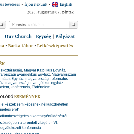
us levelezés
•
Írjon nekünk
•
English
2026. augusztus 07., péntek
n
Our Church
Egység
Pályázat
ma
•
Bárka tábor
•
Lelkészképesítés
ÉK
csköztársaság
Magyar Katolikus Egyház
,
,
arországi Evangélikus Egyház
Magyarországi
,
rmátus Egyház
magyarországi református
,
áz
magyarországi evangélikus egyház
,
,
énelem
konferencia
Történelem
,
,
ESEMÉNYEK
SOLÓDÓ
 lelkészek sem képeznek nélkülözhetetlen
rmelési erőt”
diumbeszélgetés a keresztyénüldözésről
zösségben a teremtett világért – VI.
ogyülekezeti konferencia