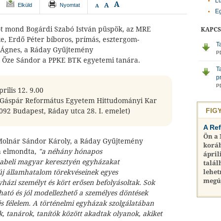
Lu
A
A
Elküld
Nyomtat
A
Eg
őt mond Bogárdi Szabó István püspök, az MRE
KAPC
ke, Erdő Péter bíboros, prímás, esztergom-
T
z Ágnes, a Ráday Gyűjtemény
PD
s Őze Sándor a PPKE BTK egyetemi tanára.
T
p
PD
prilis 12. 9.00
i Gáspár Református Egyetem Hittudományi Kar
FIG
092 Budapest, Ráday utca 28. I. emelet)
A Re
Ön a
Molnár Sándor Károly, a Ráday Gyűjtemény
koráb
 elmondta,
"a
néhány hónapos
ápril
abeli magyar keresztyén egyházakat
talál
 új államhatalom törekvéseinek egyes
lehet
megú
zi személyt és kört erősen befolyásoltak. Sok
ató és jól modellezhető a személyes döntések
s félelem. A történelmi egyházak szolgálatában
k, tanárok, tanítók között akadtak olyanok, akiket