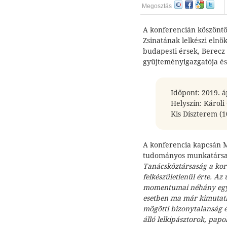
Megosztás
A konferencián köszönt
Zsinatának lelkészi elnö
budapesti érsek, Berec
gyűjteményigazgatója é
Időpont: 2019. á
Helyszín: Károl
Kis Díszterem (1
A konferencia kapcsán 
tudományos munkatársa
Tanácsköztársaság a kor
felkészületlenül érte. Az
momentumai néhány egyhá
esetben ma már kimutath
mögötti bizonytalanság é
álló lelkipásztorok, papo