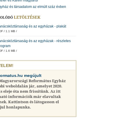
ther és Kálvin magyarul
yház és társadalom az elmúlt száz évben
LETÖLTÉSEK
SOLÓDÓ
anácsköztársaság és az egyházak - plakát
F / 1.1 MB /
anácsköztársaság és az egyházak - részletes
rogram
F / 1.6 MB /
YELEM!
formatus.hu megújult
 Magyarországi Református Egyház
bi weboldalán jár, amelyet 2020.
is eleje óta nem frissítünk. Az itt
ható információk már elavultak
nek. Kattintson és látogasson el
jul honlapunka.