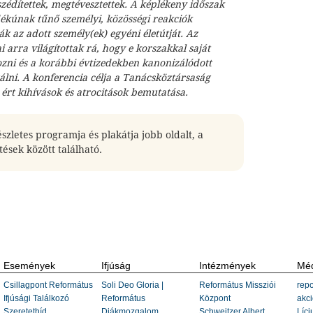
szédítettek, megtévesztettek.
A képlékeny időszak
dékúnak tűnő személyi, közösségi reakciók
ák az adott személy(ek) egyéni életútját.
Az
 arra világítottak rá, hogy e korszakkal saját
ozni és a korábbi évtizedekben kanonizálódott
gálni.
A konferencia célja a Tanácsköztársaság
 ért kihívások és atrocitások bemutatása.
szletes programja és plakátja jobb oldalt, a
tések között található.
Események
Ifjúság
Intézmények
Méd
Csillagpont Református
Soli Deo Gloria |
Református Missziói
repo
Ifjúsági Találkozó
Református
Központ
akci
Szeretethíd
Diákmozgalom
Schweitzer Albert
Líci