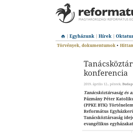
Egyházunk
Hírek
Oktatu
Törvények, dokumentumok
•
Hitta
Tanácsköztár
konferencia
2019. április 12., péntek,
Budap
Tanácsköztársaság és 
Pázmány Péter Katolik
(PPKE BTK) Történelem
Református Egyházkerü
Tanácsköztársaság ideje
evangélikus egyházakat