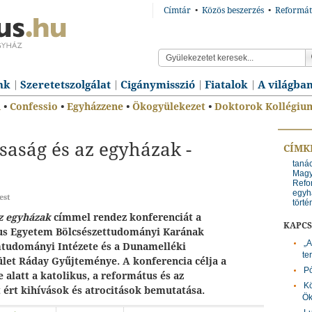
Címtár
•
Közös beszerzés
•
Reformát
nk
Szeretetszolgálat
Cigánymisszió
Fiatalok
A világba
n
•
Confessio
•
Egyházzene
•
Ökogyülekezet
•
Doktorok Kollégiu
saság és az egyházak -
CÍMK
taná
Magy
Refo
egyh
est
tört
az egyházak
címmel rendez konferenciát a
KAPC
us Egyetem Bölcsészettudományi Karának
„A
tudományi Intézete és a Dunamelléki
te
let Ráday Gyűjteménye. A konferencia célja a
Pó
 alatt a katolikus, a református és az
Kö
 ért kihívások és atrocitások bemutatása.
Ök