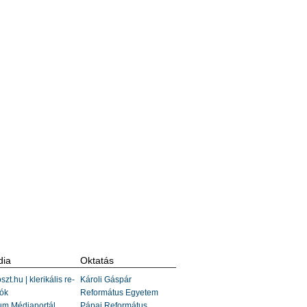
ia
Oktatás
szt.hu | klerikális re-
Károli Gáspár
ók
Református Egyetem
um Médiaportál
Pápai Református