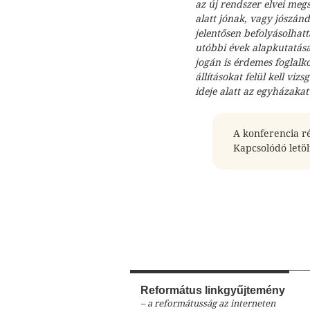
az új rendszer elvei meg
alatt jónak, vagy jószán
jelentősen befolyásolhatt
utóbbi évek alapkutatásai
jogán is érdemes foglalk
állításokat felül kell vizs
ideje alatt az egyházakat
A konferencia ré
Kapcsolódó letöl
Református linkgyűjtemény
– a reformátusság az interneten