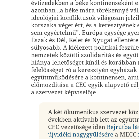
évtizedekben a béke kontinenseként e
azonban „a béke mára törékennyé vált
ideológiai konfliktusok világosan jelzi
korszaka véget ért, és a keresztyének 
sem egyértelmű”. Európa egysége gyen
Észak és Dél, Kelet és Nyugat ellentéte
súlyosabb. A kiélezett politikai feszült
nemzetek közötti szolidaritás és egy
hiánya lehetőséget kínál és korábban
felelősséget ró a keresztyén egyháza
együttműködésére a kontinensen, am
előmozdítása a CEC egyik alapvető cél
a szervezet képviselője.
A két ökumenikus szervezet közö
években aktívabb lett az együt
CEC vezetősége idén
Bejrútba lá
újvidéki nagygyűlésére
a MECC