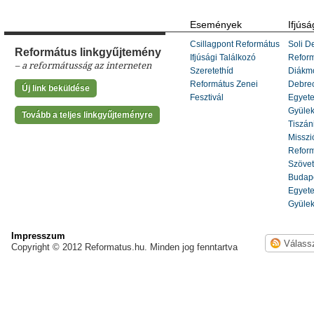
Események
Ifjúsá
Csillagpont Református
Soli De
Református linkgyűjtemény
Ifjúsági Találkozó
Refor
– a reformátusság az interneten
Szeretethíd
Diákm
Református Zenei
Debrec
Új link beküldése
Fesztivál
Egyete
Gyülek
Tovább a teljes linkgyűjteményre
Tiszáni
Misszi
Reform
Szöve
Budape
Egyete
Gyülek
Impresszum
Copyright © 2012 Reformatus.hu. Minden jog fenntartva