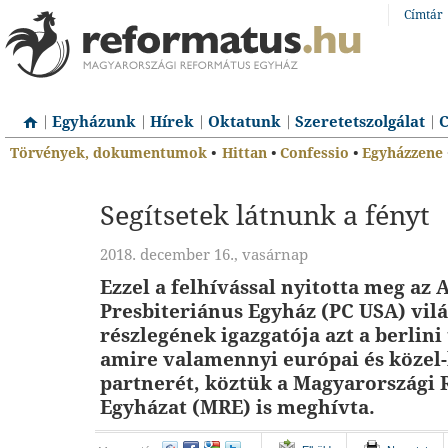
Címtár
Egyházunk
Hírek
Oktatunk
Szeretetszolgálat
C
Törvények, dokumentumok
•
Hittan
•
Confessio
•
Egyházzene
Segítsetek látnunk a fényt
2018. december 16., vasárnap
Ezzel a felhívással nyitotta meg az
Presbiteriánus Egyház (PC USA) vil
részlegének igazgatója azt a berlini
amire valamennyi európai és közel-
partnerét, köztük a Magyarországi
Egyházat (MRE) is meghívta.