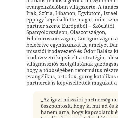
aktuális felelősségéről a misszióban é
evangelizációban világszerte. A tanác
Irak, Szíria, Libanon, Egyiptom, Izrael
éppúgy képviseltette magát, mint szá
partner szerte Európából – Skóciától
Spanyolországon, Olaszországon,
Fehéroroszországon, Görögországon á
beleértve egyházunkat is, amelyet Dan
missziói irodavezető és Ódor Balázs k
irodavezető képviselt a stratégiai ülé
világmissziós szolgálatának gazdagságá
hogy a többségében református résztv
evangélikus, ortodox, görög katolikus 
partnerek is képviseltették magukat a
„Az igazi missziói partnerség n
összpontosít, hogy ki mit ad és k
hanem arra, hogy kapcsolatok é