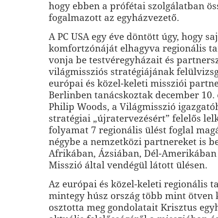
hogy ebben a prófétai szolgálatban ös
fogalmazott az egyházvezető.
A PC USA egy éve döntött úgy, hogy saj
komfortzónáját elhagyva regionális 
vonja be testvéregyházait és partners
világmissziós stratégiájának felülvizs
európai és közel-keleti missziói partn
Berlinben tanácskoztak december 10. é
Philip Woods, a Világmisszió igazgatóh
stratégiai „újratervezésért” felelős le
folyamat 7 regionális ülést foglal mag
négybe a nemzetközi partnereket is b
Afrikában, Ázsiában, Dél-Amerikában é
Misszió által vendégül látott ülésen.
Az európai és közel-keleti regionális 
mintegy húsz ország több mint ötven 
osztotta meg gondolatait Krisztus eg