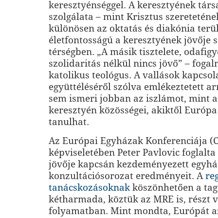
keresztyénséggel. A keresztyének tár
szolgálata – mint Krisztus szeretetének
különösen az oktatás és diakónia terü
életfontosságú a keresztyének jövője 
térségben. „A másik tisztelete, odafig
szolidaritás nélkül nincs jövő” – foga
katolikus teológus. A vallások kapcsol
együttéléséről szólva emlékeztetett ar
sem ismeri jobban az iszlámot, mint a
keresztyén közösségei, akiktől Európa 
tanulhat.
Az Európai Egyházak Konferenciája (
képviseletében Peter Pavlovic foglalt
jövője kapcsán kezdeményezett egyhá
konzultációsorozat eredményeit. A
re
tanácskozásoknak
köszönhetően a ta
kétharmada, köztük az MRE is, részt v
folyamatban. Mint mondta, Európát a