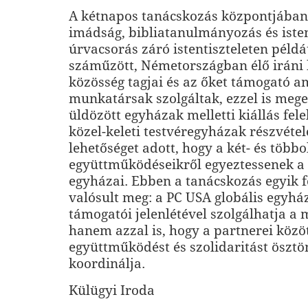
A kétnapos tanácskozás központjában
imádság, bibliatanulmányozás és istent
úrvacsorás záró istentiszteleten péld
száműzött, Németországban élő iráni
közösség tagjai és az őket támogató a
munkatársak szolgáltak, ezzel is mege
üldözött egyházak melletti kiállás fele
közel-keleti testvéregyházak részvétel
lehetőséget adott, hogy a két- és több
együttműködéseikről egyeztessenek a 
egyházai. Ebben a tanácskozás egyik f
valósult meg: a PC USA globális egyh
támogatói jelenlétével szolgálhatja a 
hanem azzal is, hogy a partnerei közöt
együttműködést és szolidaritást ösztö
koordinálja.
Külügyi Iroda