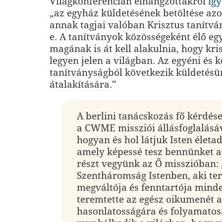
Világkonferencián elhangzottakról
íg
„az egyház küldetésének betöltése az
annak tagjai valóban Krisztus tanítvá
e. A tanítványok közösségeként élő e
magának is át kell alakulnia, hogy kr
legyen jelen a világban. Az egyéni és 
tanítványságból következik küldetésün
átalakítására.”
A berlini tanácskozás fő kérdés
a CWME missziói állásfoglalásáva
hogyan és hol látjuk Isten élet
amely képessé tesz bennünket a
részt vegyünk az Ő misszióban:
Szentháromság Istenben, aki te
megváltója és fenntartója mind
teremtette az egész oikumenét 
hasonlatosságára és folyamato