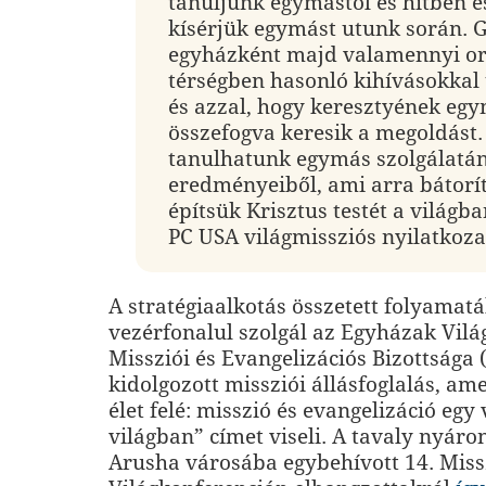
tanuljunk egymástól és hitben 
kísérjük egymást utunk során. G
egyházként majd valamennyi or
térségben hasonló kihívásokkal 
és azzal, hogy keresztyének eg
összefogva keresik a megoldást.
tanulhatunk egymás szolgálatá
eredményeiből, ami arra bátorít
építsük Krisztus testét a világba
PC USA világmissziós nyilatkoza
A stratégiaalkotás összetett folyamat
vezérfonalul szolgál az Egyházak Vilá
Missziói és Evangelizációs Bizottsága
kidolgozott missziói állásfoglalás, am
élet felé: misszió és evangelizáció egy
világban” címet viseli. A tavaly nyáro
Arusha városába egybehívott 14. Miss