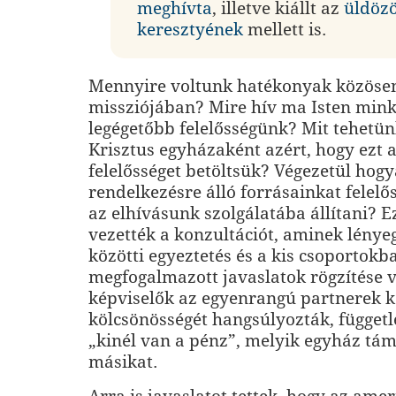
meghívta
, illetve kiállt az
üldözö
keresztyének
mellett is.
Mennyire voltunk hatékonyak közösen
missziójában? Mire hív ma Isten minke
legégetőbb felelősségünk? Mit tehetün
Krisztus egyházaként azért, hogy ezt 
felelősséget betöltsük? Végezetül hog
rendelkezésre álló forrásainkat felelő
az elhívásunk szolgálatába állítani? 
vezették a konzultációt, aminek lénye
közötti egyeztetés és a kis csoportokb
megfogalmazott javaslatok rögzítése vo
képviselők az egyenrangú partnerek k
kölcsönösségét hangsúlyozták, függetl
„kinél van a pénz”, melyik egyház tám
másikat.