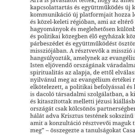
Arra is javaslatot tettek, hogy az ame
kapcsolattartás és együttműködés új ke
kommunikáció új platformjait hozza l
és közel-keleti régióban, ami az eltérő 
hagyományok és meglehetősen különb
és politikai közegben élő egyházak köz
párbeszédet és együttműködést ösztö
missziójában. A résztvevők a misszió 
hangsúlyozták, amelynek az evangéliu
Isten eljövendő országának váradalma
spiritualitás az alapja, de ettől elvála
nyilvánul meg az evangélium értékei m
elkötelezett, a politikai befolyással és
is dacoló társadalmi szolgálatban, a k
és kitaszítottak melletti jézusi kiállás
országát csak kölcsönös partnerségben
hálát adva Krisztus testének sokszínű
amit a konzultáció résztvevői maguk t
meg” – összegezte a tanulságokat Casa