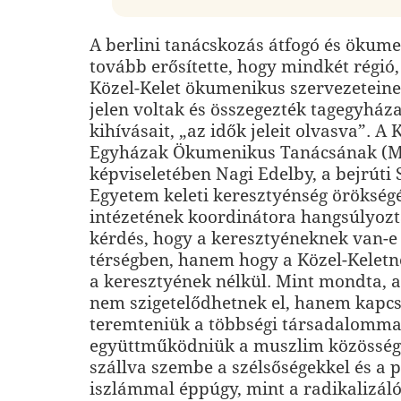
A berlini tanácskozás átfogó és ökume
tovább erősítette, hogy mindkét régió
Közel-Kelet ökumenikus szervezeteine
jelen voltak és összegezték tagegyháza
kihívásait, „az idők jeleit olvasva”. A 
Egyházak Ökumenikus Tanácsának (
képviseletében Nagi Edelby, a bejrúti 
Egyetem keleti keresztyénség örökségé
intézetének koordinátora hangsúlyozt
kérdés, hogy a keresztyéneknek van-e 
térségben, hanem hogy a Közel-Keletn
a keresztyének nélkül. Mint mondta, 
nem szigetelődhetnek el, hanem kapcso
teremteniük a többségi társadalomma
együttműködniük a muszlim közösség
szállva szembe a szélsőségekkel és a p
iszlámmal éppúgy, mint a radikalizáló