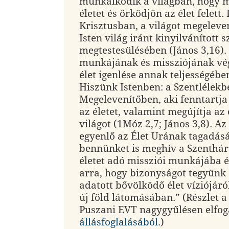
munkálkodik a világban, hogy m
életet és őrködjön az élet felett
Krisztusban, a világot megeleve
Isten világ iránt kinyilvánított 
megtestesülésében (János 3,16). 
munkájának és missziójának vég
élet igenlése annak teljességébe
Hiszünk Istenben: a Szentlélekb
Megelevenítőben, aki fenntartja
az életet, valamint megújítja az
világot (1Móz 2,7; János 3,8). Az
egyenlő az Élet Urának tagadásá
bennünket is meghív a Szenthá
életet adó missziói munkájába 
arra, hogy bizonyságot tegyünk
adatott bővölködő élet víziójáról
új föld látomásában.” (Részlet
Puszani EVT nagygyűlésen elfog
állásfoglalásából
.)