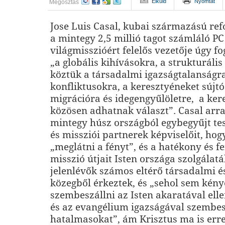
Elküld
Nyomtat
Megosztás
Jose Luis Casal, kubai származású ref
a mintegy 2,5 millió tagot számláló P
világmisszióért felelős vezetője úgy f
„a globális kihívásokra, a strukturáli
köztük a társadalmi igazságtalanságr
konfliktusokra, a keresztyéneket sújtó
migrációra és idegengyűlöletre, a ker
közösen adhatnak választ”. Casal arra
mintegy húsz országból egybegyűjt t
és missziói partnerek képviselőit, hog
„meglátni a fényt”, és a hatékony és f
misszió útjait Isten országa szolgálat
jelenlévők számos eltérő társadalmi és
közegből érkeztek, és „sehol sem kén
szembeszállni az Isten akaratával elle
és az evangélium igazságával szembes
hatalmasokat”, ám Krisztus ma is erre