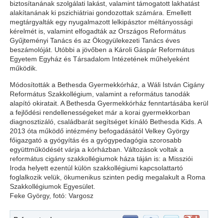
biztosítanának szolgálati lakást, valamint támogatott lakhatást
alakítanának ki pszichiátriai gondozottak számára. Emellett
megtárgyalták egy nyugalmazott lelkipásztor méltányossági
kérelmét is, valamint elfogadták az Országos Református
Gyűjteményi Tanács és az Ökogyülekezeti Tanács éves
beszámolóját. Utóbbi a jövőben a Károli Gáspár Református
Egyetem Egyház és Társadalom Intézetének műhelyeként
működik.
Módosították a Bethesda Gyermekkórház, a Wáli István Cigány
Református Szakkollégium, valamint a református tanodák
alapító okiratait. A Bethesda Gyermekkórház fenntartásába kerül
a fejlődési rendellenességeket már a korai gyermekkorban
diagnosztizáló, családbarát segítséget kínáló Bethesda Kids. A
2013 óta működő intézmény befogadásától Velkey György
főigazgató a gyógyítás és a gyógypedagógia szorosabb
együttműködését várja a kórházban. Változások voltak a
református cigány szakkollégiumok háza táján is: a Missziói
Iroda helyett ezentúl külön szakkollégiumi kapcsolattartó
foglalkozik velük, ökumenikus szinten pedig megalakult a Roma
Szakkollégiumok Egyesület.
Feke György, fotó: Vargosz