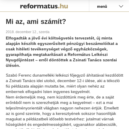
Pályázat
menü
Mi az, ami számít?
2018. december 12., szerda
Elfogadták a jövő évi költségvetés tervezetét, új minta
alapján készítik egyszerűsített pénzügyi beszámolóikat a
csak hitéleti tevékenységet végző egyházközségek,
gyarapíthatja megtakarításait a Református Lelkészi
Nyugdíjintézet – erről döntöttek a Zsinati Tanács szerdai
ülésén.
Szabó Ferenc dunamelléki lelkészi főjegyző áhítatával kezdődött
a Zsinati Tanács idei utolsó, december 12-i ülése, aki a tékozló
fiú példázata alapján mutatta be, miért olyan nehéz az
embernek elfogadni Isten ingyenes kegyelmét.
Nem érdemeljük meg, nem küzdöttünk meg érte, de a saját
erőnkből nem is szerezhetjük meg a kegyelmet – ezt a mai
teljesítményorientált világban nagyon nehezen értjük. Emellett
az is gond szerinte, hogy a keresztyének sokszor hasonlítják
magukat a példázatbeli idősebb testvérhez: jutalmat várnak
hűségükért és engedelmességükért, ugyanakkor alábecsülik,