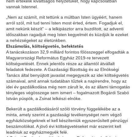
nem értékelik kiváltságos helyzetüket, hogy kapcsolatban
vannak Istennel.
„Nem az számít, mit tettünk a múltban Isten ügyéért, hanem
arról szól, mit tud tenni Isten most érted, értem. Fogadjuk el,
amit nekünk készít” – a lelkipásztor arra buzdított, az adventi
időszakban ragadjuk meg Isten kegyelmét és küzdjük le ezeket
a nehézségeket az életünkben.
Elszámolás, költségvetés, befektetés
A tanácskozáson 32,9 milliárd forintos főösszeggel elfogadták a
Magyarországi Református Egyház 2019-re tervezett
költségvetését. Ennek jelentős része az államtól átvállalt
feladatok fedezete. A Gazdasági Bizottság és az Elnökségi
Tanács által benyújtott javaslat megegyezik az idei költségvetés
számaival, amit annak tudatában tűztek a napirendre, hogy az
idei év gazdálkodása még nem zárult le, és az állami támogatás
tényleges végösszege sem ismert – fogalmazott Bogárdi Szabó
István püspök, a Zsinat lelkészi elnöke.
Bekerült a gazdálkodásáról szóló törvény függelékébe az a
minta, amely szerint a gazdasági tevékenységet nem végző
egyházközségeknek el kell készíteniük egyszerűsített pénzügyi
beszámolóikat. A jövő évi költségvetéseket már eszerint kell
leadniuk az egyházmegyék felé.