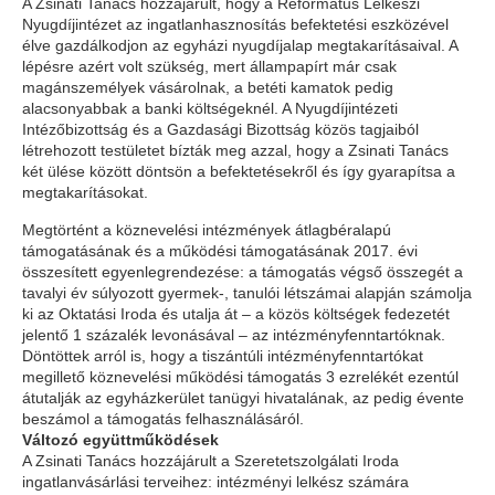
A Zsinati Tanács hozzájárult, hogy a Református Lelkészi
Nyugdíjintézet az ingatlanhasznosítás befektetési eszközével
élve gazdálkodjon az egyházi nyugdíjalap megtakarításaival. A
lépésre azért volt szükség, mert állampapírt már csak
magánszemélyek vásárolnak, a betéti kamatok pedig
alacsonyabbak a banki költségeknél. A Nyugdíjintézeti
Intézőbizottság és a Gazdasági Bizottság közös tagjaiból
létrehozott testületet bízták meg azzal, hogy a Zsinati Tanács
két ülése között döntsön a befektetésekről és így gyarapítsa a
megtakarításokat.
Megtörtént a köznevelési intézmények átlagbéralapú
támogatásának és a működési támogatásának 2017. évi
összesített egyenlegrendezése: a támogatás végső összegét a
tavalyi év súlyozott gyermek-, tanulói létszámai alapján számolja
ki az Oktatási Iroda és utalja át – a közös költségek fedezetét
jelentő 1 százalék levonásával – az intézményfenntartóknak.
Döntöttek arról is, hogy a tiszántúli intézményfenntartókat
megillető köznevelési működési támogatás 3 ezrelékét ezentúl
átutalják az egyházkerület tanügyi hivatalának, az pedig évente
beszámol a támogatás felhasználásáról.
Változó együttműködések
A Zsinati Tanács hozzájárult a Szeretetszolgálati Iroda
ingatlanvásárlási terveihez: intézményi lelkész számára