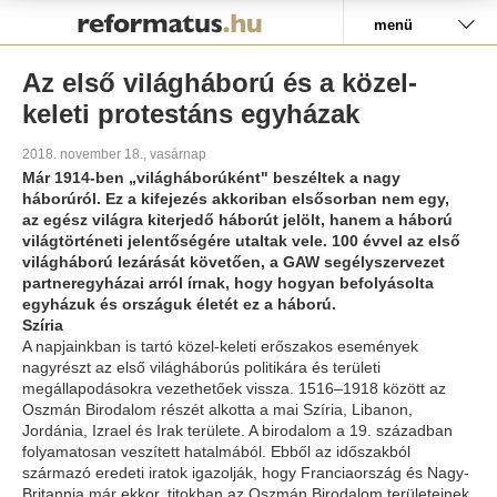
Pályázat
menü
Az első világháború és a közel-
keleti protestáns egyházak
2018. november 18., vasárnap
Már 1914-ben „világháborúként" beszéltek a nagy
háborúról. Ez a kifejezés akkoriban elsősorban nem egy,
az egész világra kiterjedő háborút jelölt, hanem a háború
világtörténeti jelentőségére utaltak vele. 100 évvel az első
világháború lezárását követően, a GAW segélyszervezet
partneregyházai arról írnak, hogy hogyan befolyásolta
egyházuk és országuk életét ez a háború.
Szíria
A napjainkban is tartó közel-keleti erőszakos események
nagyrészt az első világháborús politikára és területi
megállapodásokra vezethetőek vissza. 1516–1918 között az
Oszmán Birodalom részét alkotta a mai Szíria, Libanon,
Jordánia, Izrael és Irak területe. A birodalom a 19. században
folyamatosan veszített hatalmából. Ebből az időszakból
származó eredeti iratok igazolják, hogy Franciaország és Nagy-
Britannia már ekkor, titokban az Oszmán Birodalom területeinek