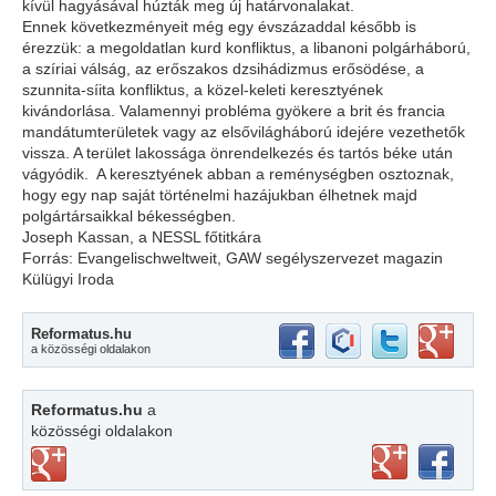
kívül hagyásával húzták meg új határvonalakat.
Ennek következményeit még egy évszázaddal később is
érezzük: a megoldatlan kurd konfliktus, a libanoni polgárháború,
a szíriai válság, az erőszakos dzsihádizmus erősödése, a
szunnita-síita konfliktus, a közel-keleti keresztyének
kivándorlása. Valamennyi probléma gyökere a brit és francia
mandátumterületek vagy az elsővilágháború idejére vezethetők
vissza. A terület lakossága önrendelkezés és tartós béke után
vágyódik. A keresztyének abban a reménységben osztoznak,
hogy egy nap saját történelmi hazájukban élhetnek majd
polgártársaikkal békességben.
Joseph Kassan, a NESSL főtitkára
Forrás: Evangelischweltweit, GAW segélyszervezet magazin
Külügyi Iroda
Reformatus.hu
a közösségi oldalakon
Reformatus.hu
a
közösségi oldalakon