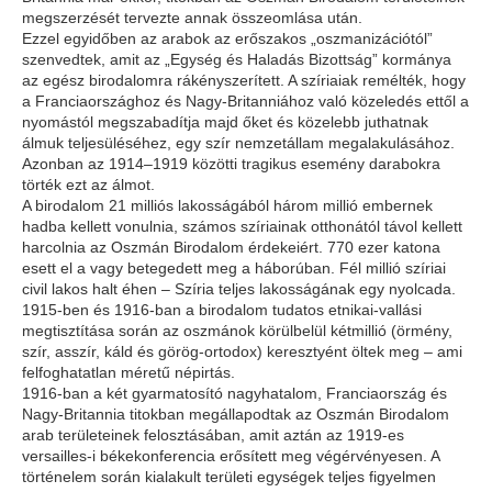
megszerzését tervezte annak összeomlása után.
Ezzel egyidőben az arabok az erőszakos „oszmanizációtól”
szenvedtek, amit az „Egység és Haladás Bizottság” kormánya
az egész birodalomra rákényszerített. A szíriaiak remélték, hogy
a Franciaországhoz és Nagy-Britanniához való közeledés ettől a
nyomástól megszabadítja majd őket és közelebb juthatnak
álmuk teljesüléséhez, egy szír nemzetállam megalakulásához.
Azonban az 1914–1919 közötti tragikus esemény darabokra
törték ezt az álmot.
A birodalom 21 milliós lakosságából három millió embernek
hadba kellett vonulnia, számos szíriainak otthonától távol kellett
harcolnia az Oszmán Birodalom érdekeiért. 770 ezer katona
esett el a vagy betegedett meg a háborúban. Fél millió szíriai
civil lakos halt éhen – Szíria teljes lakosságának egy nyolcada.
1915-ben és 1916-ban a birodalom tudatos etnikai-vallási
megtisztítása során az oszmánok körülbelül kétmillió (örmény,
szír, asszír, káld és görög-ortodox) keresztyént öltek meg – ami
felfoghatatlan méretű népirtás.
1916-ban a két gyarmatosító nagyhatalom, Franciaország és
Nagy-Britannia titokban megállapodtak az Oszmán Birodalom
arab területeinek felosztásában, amit aztán az 1919-es
versailles-i békekonferencia erősített meg végérvényesen. A
történelem során kialakult területi egységek teljes figyelmen