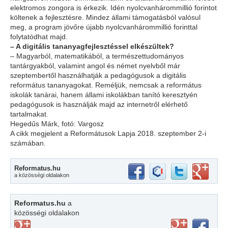
elektromos zongora is érkezik. Idén nyolcvanhárommil­lió forintot
költenek a fejlesztésre. Mindez állami támogatásból va­lósul
meg, a program jövőre újabb nyolc­vanhárommillió forinttal
folytatódhat majd.
– A digitális tananyagfejlesztéssel elkészültek?
– Magyarból, matematikából, a természettudományos
tantárgyakból, valamint angol és német nyelvből már
szeptembertől használhatják a pedagógusok a digitális
református tananyagokat. Reméljük, nemcsak a református
iskolák tanárai, hanem állami iskolákban tanító keresztyén
pedagógusok is használják majd az internetről elérhető
tartalmakat.
Hegedűs Márk, fotó: Vargosz
A cikk megjelent a Reformátusok Lapja 2018. szeptember 2-i
számában.
Reformatus.hu
a közösségi oldalakon
Reformatus.hu
a
közösségi oldalakon