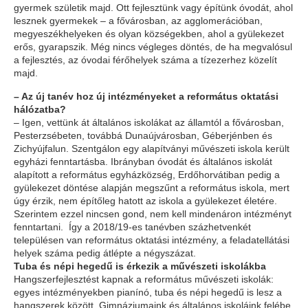
gyermek születik majd. Ott fejlesztünk vagy építünk óvodát, ahol
lesznek gyermekek – a fővárosban, az agglomerációban,
megyeszékhelyeken és olyan községekben, ahol a gyülekezet
erős, gyarapszik. Még nincs végleges döntés, de ha megvalósul
a fejlesztés, az óvodai férőhelyek száma a tízezerhez közelít
majd.
– Az új tanév hoz új intézményeket a református oktatási
hálózatba?
– Igen, vettünk át általános iskolákat az államtól a fővárosban,
Pesterzsébeten, továbbá Dunaújvárosban, Géberjénben és
Zichyújfalun. Szentgálon egy alapítványi művészeti iskola került
egyházi fenntartásba. Ibrányban óvodát és általános iskolát
alapított a református egyházközség, Erdőhorvátiban pedig a
gyülekezet döntése alapján megszűnt a református iskola, mert
úgy érzik, nem építőleg hatott az iskola a gyülekezet életére.
Szerintem ezzel nincsen gond, nem kell mindenáron intézményt
fenntartani. Így a 2018/19-es tanévben százhetvenkét
településen van református oktatási intézmény, a feladatellátási
helyek száma pedig átlépte a négyszázat.
Tuba és népi hegedű is érkezik a művészeti iskolákba
Hangszerfejlesztést kapnak a re­formátus művészeti iskolák:
egyes intézményekben pianínó, tuba és népi hegedű is lesz a
hangszerek között. Gimnáziumaink és általános iskoláink felébe