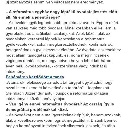
új szabályozás semmilyen változást nem eredményez.
– A református egyház nagy léptékű óvodafejlesztés előtt
áll. Mi ennek a jelentősége?
– A nevelés egyik legfontosabb területe az óvoda. Éppen ezért
van szükség még több óvodára. Minél korábban el kell érni a
gyerekeket és a szüleiket, családjukat. Azok közül, akik az
óvodáinkon keresztül lépnek kapcsolatba a református
gyülekezetekkel, sokan megkeresztelkednek, konfirmálnak,
betagozódnak a gyülekezetek életébe. Az óvodafejlesztésekhez
most állami támogatást kapunk, és, noha még nincsenek
végleges döntések, mintegy hetven helyen lehet két-három
éven belül óvodabővítés, -korszerűsítés vagy indulhat új
intézmény.
Fehérváron kezdődött a tanév
„A tanárok felelőssége az adott tantárgyat úgy átadni, hogy
azzal Isten üzenetét közvetítsék a tanórán" – fogalmazott
Steinbach József dunántúli püspök a református oktatási
intézmények közös tanévnyitóján.
– Van igény ennyi református óvodára? Az ország így is
demográfiai problémákkal küzd.
– Az óvodákat nem a mai gyerekeknek építjük, hanem azoknak,
akik a következő években fognak megszületni. Bízunk benne,
hogy a kormányzati intézkedések sikeresek lesznek, és több