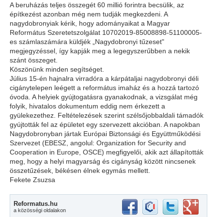
A beruházás teljes összegét 60 millió forintra becsülik, az
építkezést azonban még nem tudják megkezdeni. A
nagydobronyiak kérik, hogy adományaikat a Magyar
Református Szeretetszolgálat 10702019-85008898-51100005-
es számlaszámára küldjék „Nagydobronyi tűzeset"
megjegyzéssel, így kapják meg a legegyszerűbben a nekik
szánt összeget.
Köszönünk minden segítséget.
Július 15-én hajnalra virradóra a kárpátaljai nagydobronyi déli
cigánytelepen leégett a református imaház és a hozzá tartozó
óvoda. A helyiek gyújtogatásra gyanakodnak, a vizsgálat még
folyik, hivatalos dokumentum eddig nem érkezett a
gyülekezethez. Feltételezések szerint szélsőjobbaldali támadók
gyújtották fel az épületet egy szervezett akcióban. A napokban
Nagydobronyban jártak Európai Biztonsági és Együttműködési
Szervezet (EBESZ, angolul: Organization for Security and
Cooperation in Europe, OSCE) megfigyelői, akik azt állapították
meg, hogy a helyi magyarság és cigányság között nincsenek
összetűzések, békésen élnek egymás mellett.
Fekete Zsuzsa
Reformatus.hu
a közösségi oldalakon