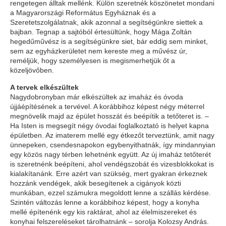
rengetegen álltak mellénk. Külön szeretnék köszönetet mondani
a Magyarországi Református Egyháznak és a
Szeretetszolgálatnak, akik azonnal a segítségünkre siettek a
bajban. Tegnap a sajtóból értesültünk, hogy Mága Zoltán
hegedűművész is a segítségünkre siet, bár eddig sem minket,
sem az egyházkerületet nem kereste meg a művész úr,
reméljük, hogy személyesen is megismerhetjük őt a
közeljövőben.
A tervek elkészültek
Nagydobronyban már elkészültek az imaház és óvoda
újjáépítésének a tervével. A korábbihoz képest négy méterrel
megnövelik majd az épület hosszát és beépítik a tetőteret is. –
Ha Isten is megsegít négy óvodai foglalkoztató is helyet kapna
épületben. Az imaterem mellé egy étkezőt terveztünk, amit nagy
ünnepeken, csendesnapokon egybenyithatnák, így mindannyian
egy közös nagy térben lehetnénk együtt. Az új imaház tetőterét
is szeretnénk beépíteni, ahol vendégszobát és vizesblokkokat is
kialakítanánk. Erre azért van szükség, mert gyakran érkeznek
hozzánk vendégek, akik besegítenek a cigányok közti
munkában, ezzel számukra megoldott lenne a szállás kérdése.
Szintén változás lenne a korábbihoz képest, hogy a konyha
mellé építenénk egy kis raktárat, ahol az élelmiszereket és
konyhai felszereléseket tárolhatnánk – sorolja Kolozsy András.