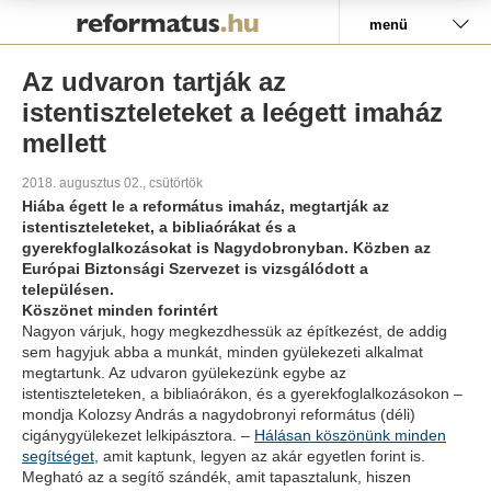
Pályázat
menü
Az udvaron tartják az
istentiszteleteket a leégett imaház
mellett
2018. augusztus 02., csütörtök
Hiába égett le a református imaház, megtartják az
istentiszteleteket, a bibliaórákat és a
gyerekfoglalkozásokat is Nagydobronyban. Közben az
Európai Biztonsági Szervezet is vizsgálódott a
településen.
Köszönet minden forintért
Nagyon várjuk, hogy megkezdhessük az építkezést, de addig
sem hagyjuk abba a munkát, minden gyülekezeti alkalmat
megtartunk. Az udvaron gyülekezünk egybe az
istentiszteleteken, a bibliaórákon, és a gyerekfoglalkozásokon –
mondja Kolozsy András a nagydobronyi református (déli)
cigánygyülekezet lelkipásztora. –
Hálásan köszönünk minden
segítséget
, amit kaptunk, legyen az akár egyetlen forint is.
Megható az a segítő szándék, amit tapasztalunk, hiszen