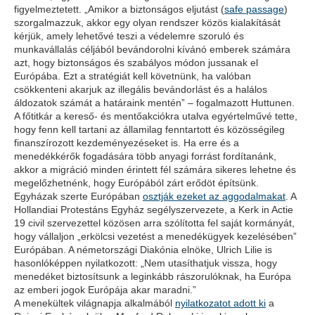
figyelmeztetett. „Amikor a biztonságos eljutást (
safe passage
)
szorgalmazzuk, akkor egy olyan rendszer közös kialakítását
kérjük, amely lehetővé teszi a védelemre szoruló és
munkavállalás céljából bevándorolni kívánó emberek számára
azt, hogy biztonságos és szabályos módon jussanak el
Európába. Ezt a stratégiát kell követnünk, ha valóban
csökkenteni akarjuk az illegális bevándorlást és a halálos
áldozatok számát a határaink mentén” – fogalmazott Huttunen.
A főtitkár a kereső- és mentőakciókra utalva egyértelművé tette,
hogy fenn kell tartani az államilag fenntartott és közösségileg
finanszírozott kezdeményezéseket is. Ha erre és a
menedékkérők fogadására több anyagi forrást fordítanánk,
akkor a migráció minden érintett fél számára sikeres lehetne és
megelőzhetnénk, hogy Európából zárt erődöt építsünk.
Egyházak szerte Európában
osztják ezeket az aggodalmakat
. A
Hollandiai Protestáns Egyház segélyszervezete, a Kerk in Actie
19 civil szervezettel közösen arra szólította fel saját kormányát,
hogy vállaljon „erkölcsi vezetést a menedékügyek kezelésében”
Európában. A németországi Diakónia elnöke, Ulrich Lilie is
hasonlóképpen nyilatkozott: „Nem utasíthatjuk vissza, hogy
menedéket biztosítsunk a leginkább rászorulóknak, ha Európa
az emberi jogok Európája akar maradni.”
A menekültek világnapja alkalmából
nyilatkozatot adott ki
a