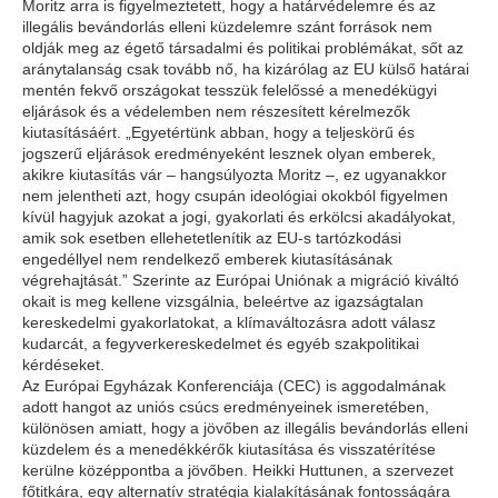
Moritz arra is figyelmeztetett, hogy a határvédelemre és az
illegális bevándorlás elleni küzdelemre szánt források nem
oldják meg az égető társadalmi és politikai problémákat, sőt az
aránytalanság csak tovább nő, ha kizárólag az EU külső határai
mentén fekvő országokat tesszük felelőssé a menedékügyi
eljárások és a védelemben nem részesített kérelmezők
kiutasításáért. „Egyetértünk abban, hogy a teljeskörű és
jogszerű eljárások eredményeként lesznek olyan emberek,
akikre kiutasítás vár – hangsúlyozta Moritz –, ez ugyanakkor
nem jelentheti azt, hogy csupán ideológiai okokból figyelmen
kívül hagyjuk azokat a jogi, gyakorlati és erkölcsi akadályokat,
amik sok esetben ellehetetlenítik az EU-s tartózkodási
engedéllyel nem rendelkező emberek kiutasításának
végrehajtását.” Szerinte az Európai Uniónak a migráció kiváltó
okait is meg kellene vizsgálnia, beleértve az igazságtalan
kereskedelmi gyakorlatokat, a klímaváltozásra adott válasz
kudarcát, a fegyverkereskedelmet és egyéb szakpolitikai
kérdéseket.
Az Európai Egyházak Konferenciája (CEC) is aggodalmának
adott hangot az uniós csúcs eredményeinek ismeretében,
különösen amiatt, hogy a jövőben az illegális bevándorlás elleni
küzdelem és a menedékkérők kiutasítása és visszatérítése
kerülne középpontba a jövőben. Heikki Huttunen, a szervezet
főtitkára, egy alternatív stratégia kialakításának fontosságára