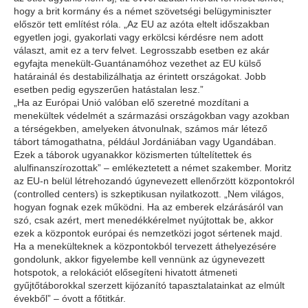
hogy a brit kormány és a német szövetségi belügyminiszter
először tett említést róla. „Az EU az azóta eltelt időszakban
egyetlen jogi, gyakorlati vagy erkölcsi kérdésre nem adott
választ, amit ez a terv felvet. Legrosszabb esetben ez akár
egyfajta menekült-Guantánamóhoz vezethet az EU külső
határainál és destabilizálhatja az érintett országokat. Jobb
esetben pedig egyszerűen hatástalan lesz.”
„Ha az Európai Unió valóban elő szeretné mozdítani a
menekültek védelmét a származási országokban vagy azokban
a térségekben, amelyeken átvonulnak, számos már létező
tábort támogathatna, például Jordániában vagy Ugandában.
Ezek a táborok ugyanakkor közismerten túltelítettek és
alulfinanszírozottak” – emlékeztetett a német szakember. Moritz
az EU-n belül létrehozandó úgynevezett ellenőrzött központokról
(
controlled centers
) is szkeptikusan nyilatkozott. „Nem világos,
hogyan fognak ezek működni. Ha az emberek elzárásáról van
szó, csak azért, mert menedékkérelmet nyújtottak be, akkor
ezek a központok európai és nemzetközi jogot sértenek majd.
Ha a menekülteknek a központokból tervezett áthelyezésére
gondolunk, akkor figyelembe kell vennünk az úgynevezett
hotspotok, a relokációt elősegíteni hivatott átmeneti
gyűjtőtáborokkal szerzett kijózanító tapasztalatainkat az elmúlt
évekből” – óvott a főtitkár.