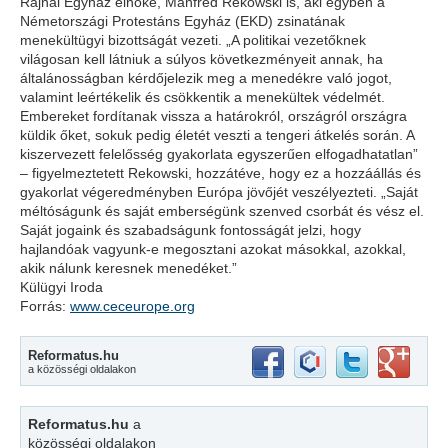
Rajnai Egyház elnöke, Manfred Rekowski is, aki egyben a
Németországi Protestáns Egyház (EKD) zsinatának
menekültügyi bizottságát vezeti. „A politikai vezetőknek
világosan kell látniuk a súlyos következményeit annak, ha
általánosságban kérdőjelezik meg a menedékre való jogot,
valamint leértékelik és csökkentik a menekültek védelmét.
Embereket fordítanak vissza a határokról, országról országra
küldik őket, sokuk pedig életét veszti a tengeri átkelés során. A
kiszervezett felelősség gyakorlata egyszerűen elfogadhatatlan”
– figyelmeztetett Rekowski, hozzátéve, hogy ez a hozzáállás és
gyakorlat végeredményben Európa jövőjét veszélyezteti. „Saját
méltóságunk és saját emberségünk szenved csorbát és vész el.
Saját jogaink és szabadságunk fontosságát jelzi, hogy
hajlandóak vagyunk-e megosztani azokat másokkal, azokkal,
akik nálunk keresnek menedéket.”
Külügyi Iroda
Forrás:
www.ceceurope.org
Reformatus.hu
a közösségi oldalakon
Reformatus.hu
a
közösségi oldalakon