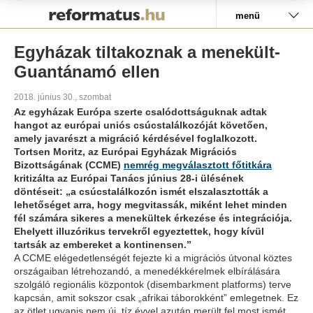
Pályázat
menü
Egyházak tiltakoznak a menekült-
Guantánamó ellen
2018. június 30., szombat
Az egyházak Európa szerte csalódottságuknak adtak
hangot az európai uniós csúcstalálkozóját követően,
amely javarészt a migráció kérdésével foglalkozott.
Tortsen Moritz, az Európai Egyházak Migrációs
Bizottságának (CCME)
nemrég megválasztott főtitkára
kritizálta az Európai Tanács június 28-i ülésének
döntéseit: „a csúcstalálkozón ismét elszalasztották a
lehetőséget arra, hogy megvitassák, miként lehet minden
fél számára sikeres a menekültek érkezése és integrációja.
Ehelyett illuzórikus tervekről egyeztettek, hogy kívül
tartsák az embereket a kontinensen.”
A CCME elégedetlenségét fejezte ki a migrációs útvonal köztes
országaiban létrehozandó, a menedékkérelmek elbírálására
szolgáló regionális központok (
disembarkment platforms
) terve
kapcsán, amit sokszor csak „afrikai táborokként” emlegetnek. Ez
az ötlet ugyanis nem új, tíz évvel azután merült fel most ismét,