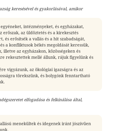
gazság keresésével és gyakorlásával, amikor
k egyéneket, intézményeket, és egyházakat,
 erőszak, az üldöztetés és a kirekesztés
, és erősítsék a vallás és a hit szabadságát,
és a konfliktusok békés megoldását keressük,
k, illetve az egyházakon, közösségeken és
re rekesztettek mellé állunk, rájuk figyelünk és
ére vigyázunk, az ökológiai igazságra és az
gosságra törekszünk, és bolygónk fenntartható
nk.
ndégszeretet elfogadása és felkínálása által,
vallású menekültek és idegenek iránt jószívűen
unk,