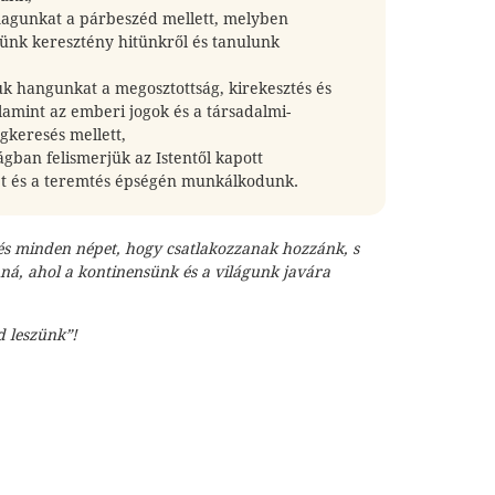
magunkat a párbeszéd mellett, melyben
zünk keresztény hitünkről és tanulunk
uk hangunkat a megosztottság, kirekesztés és
alamint az emberi jogok és a társadalmi-
ágkeresés mellett,
lágban felismerjük az Istentől kapott
t és a teremtés épségén munkálkodunk.
és minden népet, hogy csatlakozzanak hozzánk, s
ná, ahol a kontinensünk és a világunk javára
d leszünk”!