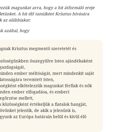
lezzük magunkat arra, hogy a hit átformáló ereje
életünket. A hit élő tanúiként Krisztus hívására
k az alábbiakat:
k azáltal, hogy
lágnak Krisztus megmentő szeretetét és
zösségünkben összegyűlve Isten ajándékaként
gazdagságát,
minden ember méltóságát, mert mindenkit saját
atosságára teremtett Isten,
sségként elkötelezzük magunkat férfiak és nők
minden ember elfogadása, és emberi
gőrzése mellett,
 közösségként értékeljük a fiatalok hangját,
övőnket jelentik, de akik a jelenünk is,
agyunk az Európa határain belül és kívül élő