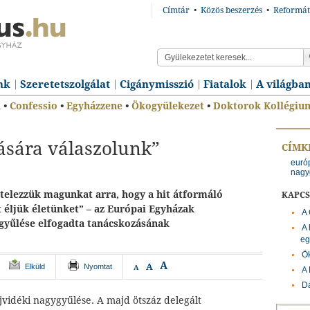
Címtár
•
Közös beszerzés
•
Reformát
nk
Szeretetszolgálat
Cigánymisszió
Fiatalok
A világba
n
•
Confessio
•
Egyházzene
•
Ökogyülekezet
•
Doktorok Kollégiu
vására válaszolunk”
CÍMK
euró
nagy
ötelezzük magunkat arra, hogy a hit átformáló
KAPC
t éljük életünket” – az Európai Egyházak
A 
gyűlése elfogadta tanácskozásának
A 
eg
Ö
A
A
Elküld
Nyomtat
A
A 
Dá
jvidéki nagygyűlése. A majd ötszáz delegált