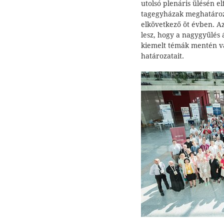
utolsó plenáris ülésén e
tagegyházak meghatározz
elkövetkező öt évben. Az
lesz, hogy a nagygyűlés á
kiemelt témák mentén vá
határozatait.