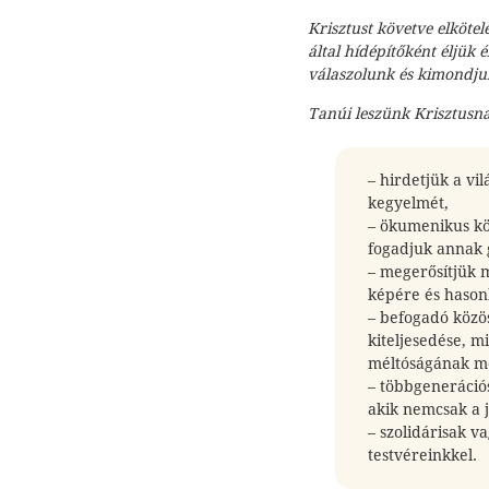
Krisztust követve elköte
által hídépítőként éljük 
válaszolunk és kimondju
Tanúi leszünk Krisztusna
– hirdetjük a vi
kegyelmét,
– ökumenikus kö
fogadjuk annak 
– megerősítjük 
képére és hasonl
– befogadó közö
kiteljesedése, 
méltóságának me
– többgenerációs
akik nemcsak a j
– szolidárisak v
testvéreinkkel.