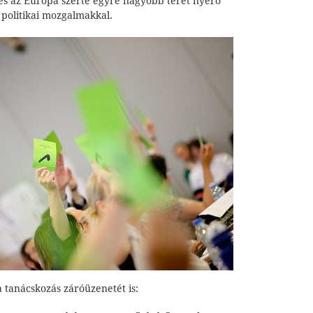
és az Európa szerte egyre nagyobb teret nyerő
a politikai mozgalmakkal.
 tanácskozás záróüzenetét is: