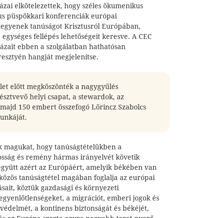
zai elkötelezettek, hogy széles ökumenikus
kus püspökkari konferenciák európai
 tegyenek tanúságot Krisztusról Európában,
 egységes fellépés lehetőségeit keresve. A CEC
házait ebben a szolgálatban hathatósan
esztyén hangját megjelenítse.
elet előtt megköszönték a nagygyűlés
sztvevő helyi csapat, a stewardok, az
 majd 150 embert összefogó Lőrincz Szabolcs
unkáját.
k magukat, hogy tanúságtételükben a
osság és remény hármas irányelvét követik
gyütt azért az Európáért, amelyik békében van
közös tanúságtétel magában foglalja az európai
sait, köztük gazdasági és környezeti
s egyenlőtlenségeket, a migrációt, emberi jogok és
védelmét, a kontinens biztonságát és békéjét,