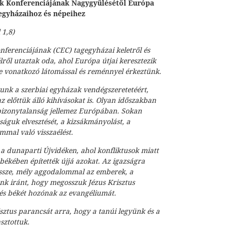
k Konferenciájának Nagygyűlésétől Európa
egyházaihoz és népeihez
 1,8)
ferenciájának (CEC) tagegyházai keletről és
lről utaztak oda, ahol Európa útjai keresztezik
e vonatkozó látomással és reménnyel érkeztünk.
unk a szerbiai egyházak vendégszeretetéért,
előttük álló kihívásokat is. Olyan időszakban
 bizonytalanság jellemez Európában. Sokan
ságuk elvesztését, a kizsákmányolást, a
mmal való visszaélést.
 dunaparti Újvidéken, ahol konfliktusok miatt
 békében építették újjá azokat. Az igazságra
ssze, mély aggodalommal az emberek, a
nk iránt, hogy megosszuk Jézus Krisztus
és békét hozónak az evangéliumát.
sztus parancsát arra, hogy a tanúi legyünk és a
sztottuk.