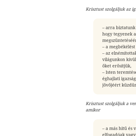
Krisztust szolgáljuk az i
– arra biztatun
hogy tegyenek az
megszüntetéséért
– a megbékélést 
– az elnémította
világunkon kívül
őket erősítjük,
– Isten teremtés
éghajlati igazsá
jövőjéért küzdü
Krisztust szolgáljuk a ve
amikor
– a más hitű és 
elfogadóak vagy