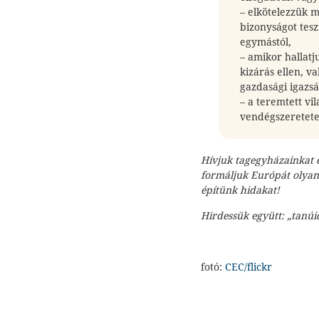
– elkötelezzük 
bizonyságot tes
egymástól,
– amikor hallatj
kizárás ellen, v
gazdasági igazs
– a teremtett vi
vendégszeretete
Hívjuk tagegyházainkat 
formáljuk Európát olyan
építünk hidakat!
Hirdessük együtt: „tanúi
fotó:
CEC/flickr