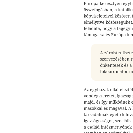
Európa keresztyén egyhá
összefogásban, a katoli
képviseleteivel közösen
elmélyítve közösségüket,
feladata, hogy a tagegy
támogassa és Európa ker
A záróistentiszt
szervezésében ré
önkéntesek és a
főkoordinátor m
Az egyházak elkötelezté
vendégszeretet, igazság
majd, és így működnek e
másokkal és magával. A 
társadalmak égető kihívá
igazságosságot, szociáli
a család intézményének 