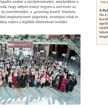
lfogadta azokat a zárójelentéseket, amelyekben a
FIG
ák, hogy milyen irányt vegyen a szervezet az
A Re
 új vezetőtestület, a „govering board″ feladata
Ön a
ltal meghatározott alapelvek, stratégiai célok és
koráb
ltsa valóra a legfőbb döntéshozó testület
ápril
talál
lehet
megú