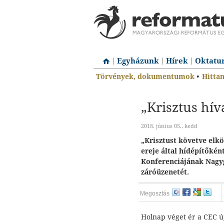
Egyházunk
Hírek
Oktatu
Törvények, dokumentumok
•
Hitta
„Krisztus hí
2018. június 05., kedd
„Krisztust követve elk
ereje által hídépítőkén
Konferenciájának Nagy
záróüzenetét.
Megosztás
Holnap véget ér a CEC ú