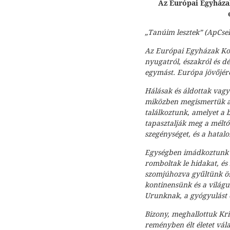
Az Európai Egyháza
„Tanúim lesztek” (ApCsel
Az Európai Egyházak Kon
nyugatról, északról és dé
egymást. Európa jövőjér
Hálásak és áldottak vagy
miközben megismertük az 
találkoztunk, amelyet a
tapasztalják meg a méltó
szegénységet, és a hatalo
Egységben imádkoztunk a
romboltak le hidakat, és
szomjúhozva gyűltünk ö
kontinensünk és a világu
Urunknak, a gyógyulást 
Bizony, meghallottuk Kri
reményben élt életet vála