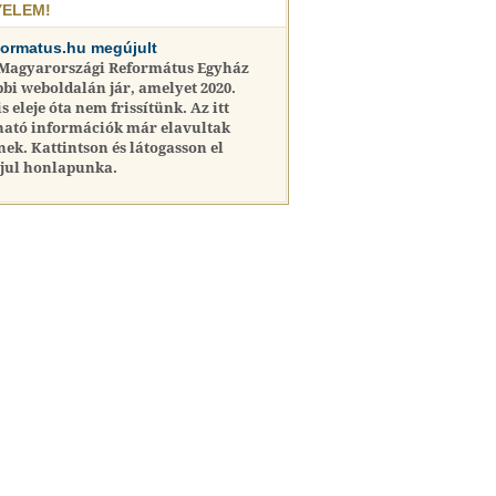
YELEM!
formatus.hu megújult
 Magyarországi Református Egyház
bi weboldalán jár, amelyet 2020.
is eleje óta nem frissítünk. Az itt
ható információk már elavultak
nek. Kattintson és látogasson el
jul honlapunka.