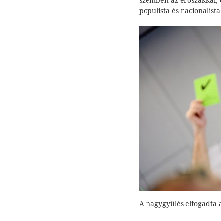
szemben az erőszakkal, 
populista és nacionalist
A nagygyűlés elfogadta a