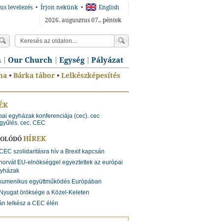
us levelezés
•
Írjon nekünk
•
English
2026. augusztus 07., péntek
n
Our Church
Egység
Pályázat
ma
•
Bárka tábor
•
Lelkészképesítés
ÉK
pai egyházak konferenciája (cec)
cec
,
gyűlés
cec
CEC
,
,
HÍREK
SOLÓDÓ
CEC szolidaritásra hív a Brexit kapcsán
horvát EU-elnökséggel egyeztettek az európai
yházak
kumenikus együttműködés Európában
Nyugat öröksége a Közel-Keleten
n lelkész a CEC élén