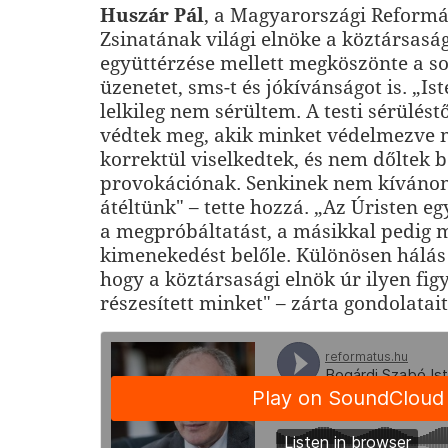
Huszár Pál
, a Magyarországi Reform
Zsinatának világi elnöke a köztársaság
együttérzése mellett megköszönte a s
üzenetet, sms-t és jókívánságot is. „I
lelkileg nem sérültem. A testi sérülést
védtek meg, akik minket védelmezve 
korrektül viselkedtek, és nem dőltek b
provokációnak. Senkinek nem kívánom
átéltünk" – tette hozzá. „Az Úristen eg
a megpróbáltatást, a másikkal pedig 
kimenekedést belőle. Különösen hálás
hogy a köztársasági elnök úr ilyen fi
részesített minket" – zárta gondolatai