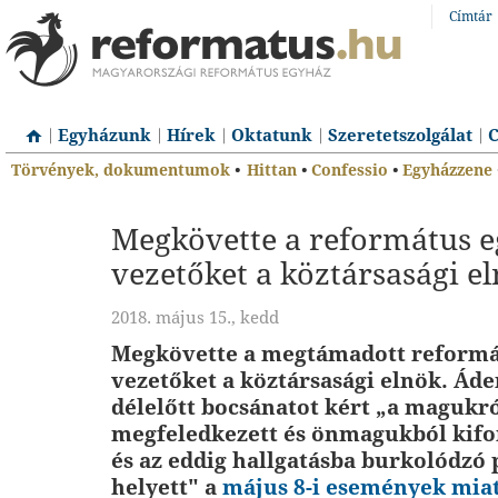
Címtár
Egyházunk
Hírek
Oktatunk
Szeretetszolgálat
C
Törvények, dokumentumok
•
Hittan
•
Confessio
•
Egyházzene
Megkövette a református e
vezetőket a köztársasági e
2018. május 15., kedd
Megkövette a megtámadott reformá
vezetőket a köztársasági elnök. Ád
délelőtt bocsánatot kért „a magukr
megfeledkezett és önmagukból kifo
és az eddig hallgatásba burkolódzó 
helyett" a
május 8-i események mia