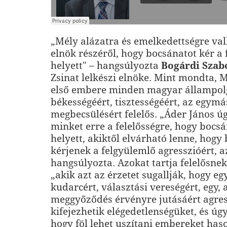
„Mély alázatra és emelkedettségre val
elnök részéről, hogy bocsánatot kér a 
helyett" – hangsúlyozta
Bogárdi Szab
Zsinat lelkészi elnöke. Mint mondta,
első embere minden magyar állampol
békességéért, tisztességéért, az egymá
megbecsülésért felelős. „Áder János ú
minket erre a felelősségre, hogy bocsá
helyett, akiktől elvárható lenne, hogy
kérjenek a felgyülemlő agresszióért, a
hangsúlyozta. Azokat tartja felelősnek
„akik azt az érzetet sugallják, hogy egy
kudarcért, választási vereségért, egy, 
meggyőződés érvényre jutásáért agre
kifejezhetik elégedetlenségüket, és úg
hogy föl lehet uszítani embereket has