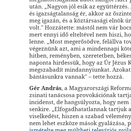
után. „Nagyon jól esik az együttérzés
és igazságtalanság ér, akkor az őszinte
meg igazán, és a köztársasági elnök úr
volt." Hozzátette: mástól nem vár boc
mert ennyi idő elteltével nem hiszi, h
lenne. „Most megerősödve, felállva to
végeznünk azt, ami a mindennapi köt
hitben, reményben, szeretetben, béke
naponta hirdessük, hogy az Úr Jézus K
megszabadít mindannyiunkat. Azokat 
bántásunkra vannak" – tette hozzá.
Gér András
, a Magyarországi Reform
zsinati tanácsosa provokációnak tartj
incidenst, de hangsúlyozta, hogy nem
senkire. „Elfogadhatatlannak tartjuk 
viselkedést, hiszen a szabad vélemén
nem lehet eszköze mások gyalázása, p
ismételte meg múltheti televíziós nyil