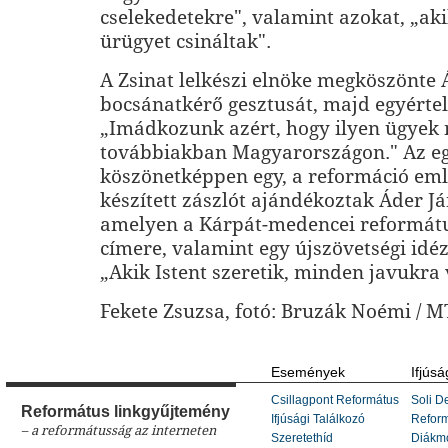
cselekedetekre", valamint azokat, „ak
ürügyet csináltak".
A Zsinat lelkészi elnöke megköszönte 
bocsánatkérő gesztusát, majd egyértel
„Imádkozunk azért, hogy ilyen ügyek 
továbbiakban Magyarországon." Az eg
köszönetképpen egy, a reformáció em
készített zászlót ajándékoztak Áder J
amelyen a Kárpát-medencei reformát
címere, valamint egy újszövetségi idéz
„Akik Istent szeretik, minden javukra 
Fekete Zsuzsa, fotó: Bruzák Noémi / M
Események
Ifjúsá
Csillagpont Református
Soli De
Református linkgyűjtemény
Ifjúsági Találkozó
Refor
– a reformátusság az interneten
Szeretethíd
Diákm