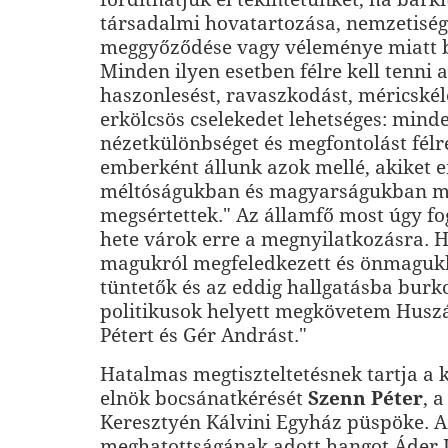
társadalmi hovatartozása, nemzetisége
meggyőződése vagy véleménye miatt 
Minden ilyen esetben félre kell tenni a
haszonlesést, ravaszkodást, méricskél
erkölcsös cselekedet lehetséges: minde
nézetkülönbséget és megfontolást félr
emberként állunk azok mellé, akiket 
méltóságukban és magyarságukban m
megsértettek." Az államfő most úgy fo
hete várok erre a megnyilatkozásra. H
magukról megfeledkezett és önmagukb
tüntetők és az eddig hallgatásba burk
politikusok helyett megkövetem Huszá
Pétert és Gér Andrást."
Hatalmas megtiszteltetésnek tartja a 
elnök bocsánatkérését
Szenn Péter
, 
Keresztyén Kálvini Egyház püspöke. 
meghatottságának adott hangot Áder J