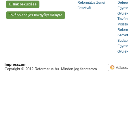
Református Zenei
Debrec
Új link beküldése
Fesztivál
Egyete
Gyülek
Tovább a teljes linkgyűjteményre
Tiszáni
Misszi
Reform
Szöve
Budape
Egyete
Gyülek
Impresszum
Copyright © 2012 Reformatus.hu. Minden jog fenntartva