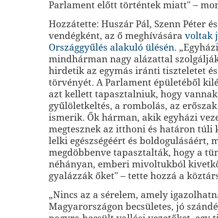
Parlament előtt történtek miatt" – mo
Hozzátette: Huszár Pál, Szenn Péter é
vendégként, az ő meghívására
voltak 
Országgyűlés alakuló ülésén
. „Egyház
mindhárman nagy alázattal szolgálják
hirdetik az egymás iránti tiszteletet és
törvényét. A Parlament épületéből ki
azt kellett tapasztalniuk, hogy vannak
gyűlöletkeltés, a rombolás, az erőszak
ismerik. Ők hárman, akik egyházi vez
megtesznek az itthoni és határon túli
lelki egészségéért és boldogulásáért, 
megdöbbenve tapasztalták, hogy a tün
néhányan, emberi mivoltukból kivetkő
gyalázzák őket" – tette hozzá a köztár
„Nincs az a sérelem, amely igazolhatn
Magyarországon becsületes, jó szánd