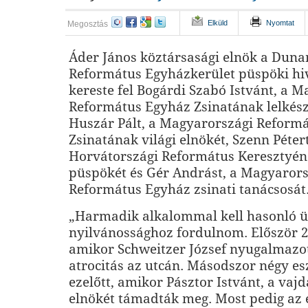
Elküld
Nyomtat
Megosztás
Áder János köztársasági elnök a Duna
Református Egyházkerület püspöki hi
kereste fel Bogárdi Szabó Istvánt, a 
Református Egyház Zsinatának lelkész
Huszár Pált, a Magyarországi Reform
Zsinatának világi elnökét, Szenn Pétert
Horvátországi Református Keresztyén
püspökét és Gér Andrást, a Magyarors
Református Egyház zsinati tanácsosát
„Harmadik alkalommal kell hasonló 
nyilvánossághoz fordulnom. Először 
amikor Schweitzer József nyugalmazot
atrocitás az utcán. Másodszor négy e
ezelőtt, amikor Pásztor Istvánt, a va
elnökét támadták meg. Most pedig az 