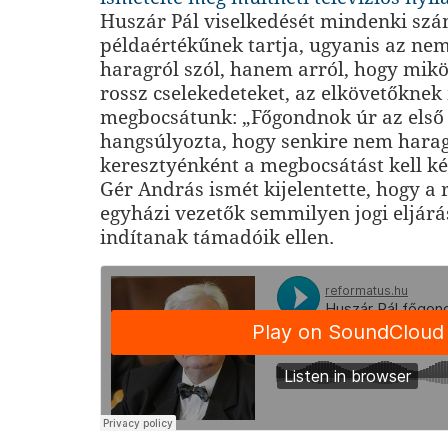
Huszár Pál viselkedését mindenki sz
példaértékűnek tartja, ugyanis az ne
haragról szól, hanem arról, hogy mikö
rossz cselekedeteket, az elkövetőknek
megbocsátunk: „Főgondnok úr az első 
hangsúlyozta, hogy senkire nem harag
keresztyénként a megbocsátást kell k
Gér András ismét kijelentette, hogy a
egyházi vezetők semmilyen jogi eljár
indítanak támadóik ellen.