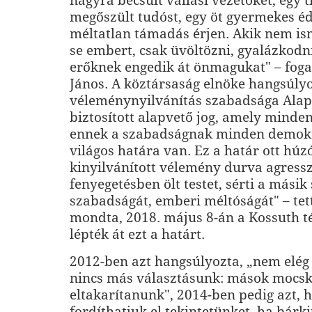
nagyra becsült vallási vezetőket, egy 
megőszült tudóst, egy öt gyermekes éd
méltatlan támadás érjen. Akik nem ism
se embert, csak üvöltözni, gyalázkodni
erőknek engedik át önmagukat" – fog
János. A köztársaság elnöke hangsúlyo
véleménynyilvánítás szabadsága Ala
biztosított alapvető jog, amely minden
ennek a szabadságnak minden demok
világos határa van. Ez a határ ott húz
kinyilvánított vélemény durva agress
fenyegetésben ölt testet, sérti a mási
szabadságát, emberi méltóságát" – tet
mondta, 2018. május 8-án a Kossuth t
lépték át ezt a határt.
2012-ben azt hangsúlyozta, „nem elég 
nincs más választásunk: mások mocsk
eltakarítanunk", 2014-ben pedig azt,
fordíthatjuk el tekintetünket, ha bárki