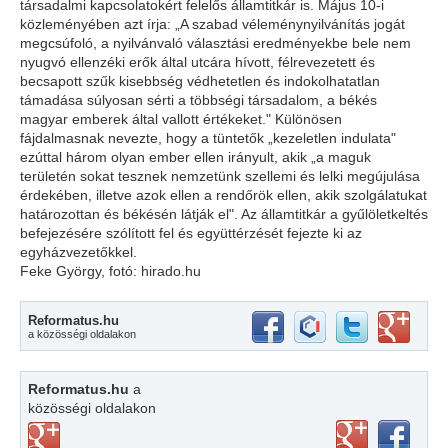
társadalmi kapcsolatokért felelős államtitkár is. Május 10-i
közleményében azt írja: „A szabad véleménynyilvánítás jogát
megcsúfoló, a nyilvánvaló választási eredményekbe bele nem
nyugvó ellenzéki erők által utcára hívott, félrevezetett és
becsapott szűk kisebbség védhetetlen és indokolhatatlan
támadása súlyosan sérti a többségi társadalom, a békés
magyar emberek által vallott értékeket." Különösen
fájdalmasnak nevezte, hogy a tüntetők „kezeletlen indulata"
ezúttal három olyan ember ellen irányult, akik „a maguk
területén sokat tesznek nemzetünk szellemi és lelki megújulása
érdekében, illetve azok ellen a rendőrök ellen, akik szolgálatukat
határozottan és békésén látják el". Az államtitkár a gyűlöletkeltés
befejezésére szólított fel és együttérzését fejezte ki az
egyházvezetőkkel.
Feke György, fotó: hirado.hu
Reformatus.hu
a közösségi oldalakon
Reformatus.hu
a
közösségi oldalakon