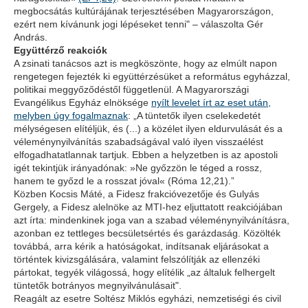
megbocsátás kultúrájának terjesztésében Magyarországon,
ezért nem kívánunk jogi lépéseket tenni" – válaszolta Gér
András.
Együttérző reakciók
A zsinati tanácsos azt is megköszönte, hogy az elmúlt napon
rengetegen fejezték ki együttérzésüket a református egyházzal,
politikai meggyőződéstől függetlenül. A Magyarországi
Evangélikus Egyház elnöksége
nyílt levelet írt az eset után,
melyben úgy fogalmaznak
: „A tüntetők ilyen cselekedetét
mélységesen elítéljük, és (...) a közélet ilyen eldurvulását és a
véleménynyilvánítás szabadságával való ilyen visszaélést
elfogadhatatlannak tartjuk. Ebben a helyzetben is az apostoli
igét tekintjük irányadónak: »Ne győzzön le téged a rossz,
hanem te győzd le a rosszat jóval« (Róma 12,21).”
Közben Kocsis Máté, a Fidesz frakcióvezetője és Gulyás
Gergely, a Fidesz alelnöke az MTI-hez eljuttatott reakciójában
azt írta: mindenkinek joga van a szabad véleménynyilvánításra,
azonban ez tettleges becsületsértés és garázdaság. Közölték
továbbá, arra kérik a hatóságokat, indítsanak eljárásokat a
történtek kivizsgálására, valamint felszólítják az ellenzéki
pártokat, tegyék világossá, hogy elítélik „az általuk felhergelt
tüntetők botrányos megnyilvánulásait".
Reagált az esetre Soltész Miklós egyházi, nemzetiségi és civil