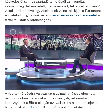
köpködéstől sem visszariadó tüntetőkről azt mondta,
valószínűleg „félrevezetett, megtévesztett, felheccelt emberek”
voltak, akik bárkivel így viselkedtek volna, aki kijön a Parlament
épületéből. Egyházunk vezetői
levélben mondtak köszönetet
a
történtek után a rendőrségnek.
A riporter kérdésére válaszolva a zsinati tanácsos elmondta:
nem gondolnak haraggal a tüntetőkre. „Mi, református
keresztyének a Biblia alapján azt valljuk: »a nap ne menjen le
haragotokkal«
(Ef 4,26)
. Szeretnénk példát mutatni a