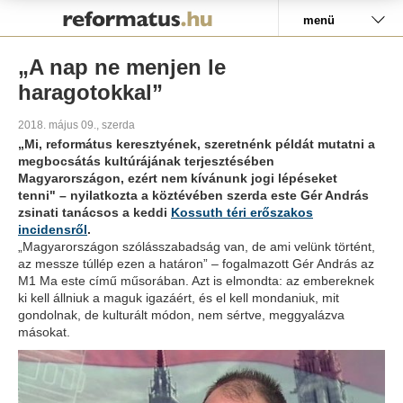
Pályázat
menü
„A nap ne menjen le
haragotokkal”
2018. május 09., szerda
„Mi, református keresztyének, szeretnénk példát mutatni a
megbocsátás kultúrájának terjesztésében
Magyarországon, ezért nem kívánunk jogi lépéseket
tenni" – nyilatkozta a köztévében szerda este Gér András
zsinati tanácsos a keddi
Kossuth téri erőszakos
incidensről
.
„Magyarországon szólásszabadság van, de ami velünk történt,
az messze túllép ezen a határon” – fogalmazott Gér András az
M1 Ma este című műsorában. Azt is elmondta: az embereknek
ki kell állniuk a maguk igazáért, és el kell mondaniuk, mit
gondolnak, de kulturált módon, nem sértve, meggyalázva
másokat.