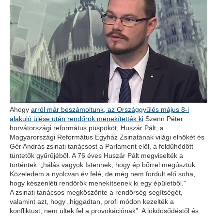
Ahogy
arról már beszámoltunk, az Országgyűlés május 8-i
alakuló ülése után rendőrök menekítették ki
Szenn Péter
horvátországi református püspököt, Huszár Pált, a
Magyarországi Református Egyház Zsinatának világi elnökét és
Gér András zsinati tanácsost a Parlament elől, a feldühödött
tüntetők gyűrűjéből. A 76 éves Huszár Pált megviselték a
történtek: „hálás vagyok Istennek, hogy ép bőrrel megúsztuk.
Közeledem a nyolcvan év felé, de még nem fordult elő soha,
hogy készenléti rendőrök menekítsenek ki egy épületből."
A zsinati tanácsos megköszönte a rendőrség segítségét,
valamint azt, hogy „higgadtan, profi módon kezelték a
konfliktust, nem ültek fel a provokációnak”. A lökdösődéstől és