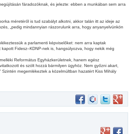
megújításán fáradozóknak, és jelezte: ebben a munkában sem arra
a méretéről is tud szabályt alkotni, akkor talán itt az ideje az
pzés, „pedig mindannyian rászorulunk arra, hogy anyanyelvünkön
emlékeztessük a parlamenti képviselőket: nem arra kaptak
t kapott Fidesz–KDNP-nek is, hangsúlyozva, hogy nekik még
amelléki Református Egyházkerületnek, hanem egész
 vitatkozott és szólt hozzá bármilyen ügyhöz. Nem győzni akart,
i." Szintén megemlékeztek a közelmúltban hazatért Kiss Mihály