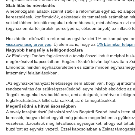
Stabilitás és növekedés
A népmozgalmi adatok szerint stabil a református egyház, ez alapos
keresztelések, konfirmációk, esketések és temetések számában mindö
sokkal többen tekintik magukat reformátusnak, mint ahányan ezt m
(egyházfenntartói járulék, perselypénz, céladományok) az infláció 
Hozzátette: elkészült a református egyház idei 1%-os kampánya, am
visszavonásig érvényes
. Új elem az is, hogy az
1% bármikor felaján
Nagyobb hangsúly a lelkigondozásra
Az Elnökségi Tanács foglalkozott a tavaly ősszel indult melybol.hu
megőrzésével kapcsolatban. Bogárdi Szabó István tájékozatta a Zsin
Elmondta: minden egyházkerületben és szinte minden egyházmegyéb
intézményi felajánlásokban.
„Az egyházkormányzat felelőssége nem abban van, hogy új intézmény
rendszerváltás óta szükségszerűségből egyre inkább eltolódott az e
Tegyük magunkat szabaddá arra, ami a dolgunk, ideértve a lelkigon
foglalkozhatnának lelkésztársaikkal, az ő támogatásukkal.
Megerősödni a hitvallásosságban
A tavaly lezajlott tisztújításokról szólva Bogárdi Szabó István Isten
keressék, hogyan lehet együtt még jobban megerősíteni a gyülekezet
vezetése. „Erősítsük meg hitvallásos egységünket, ahogy ezt tettük 
buzdított az egyházi vezető. Ezzel kapcsolatban a Zsinat támogatá