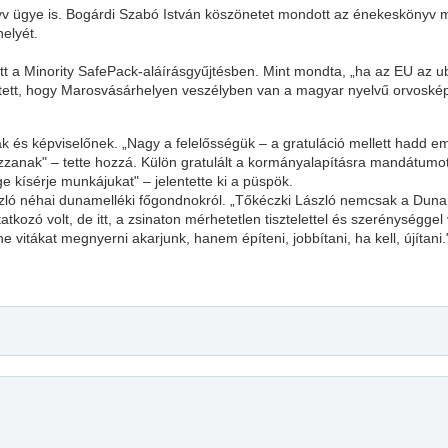
yv ügye is. Bogárdi Szabó István köszönetet mondott az énekeskönyv 
elyét.
 a Minority SafePack-aláírásgyűjtésben. Mint mondta, „ha az EU az ubork
tett, hogy Marosvásárhelyen veszélyben van a magyar nyelvű orvoské
nak és képviselőnek. „Nagy a felelősségük – a gratuláció mellett hadd 
zanak" – tette hozzá. Külön gratulált a kormányalapításra mandátumo
 kísérje munkájukat" – jelentette ki a püspök.
zló néhai dunamelléki főgondnokról. „Tőkéczki László nemcsak a Dun
ozó volt, de itt, a zsinaton mérhetetlen tisztelettel és szerénységgel
e vitákat megnyerni akarjunk, hanem építeni, jobbítani, ha kell, újítan