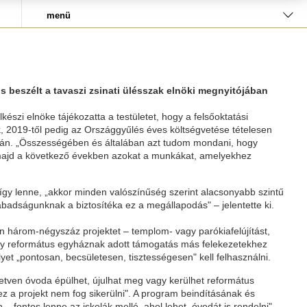
menü
 beszélt a tavaszi zsinati ülésszak elnöki megnyitójában
észi elnöke tájékozatta a testületet, hogy a felsőoktatási
ák, 2019-től pedig az Országgyűlés éves költségvetése tételesen
tván. „Összességében és általában azt tudom mondani, hogy
k majd a következő években azokat a munkákat, amelyekhez
gy lenne, „akkor minden valószínűség szerint alacsonyabb szintű
badságunknak a biztosítéka ez a megállapodás" – jelentette ki.
n három-négyszáz projektet – templom- vagy parókiafelújítást,
hogy református egyháznak adott támogatás más felekezetekhez
yet „pontosan, becsületesen, tisztességesen" kell felhasználni.
hetven óvoda épülhet, újulhat meg vagy kerülhet református
z a projekt nem fog sikerülni". A program beindításának és
fontos lenne az iskolák mellé, ahol lehet, óvodát is rendelni".