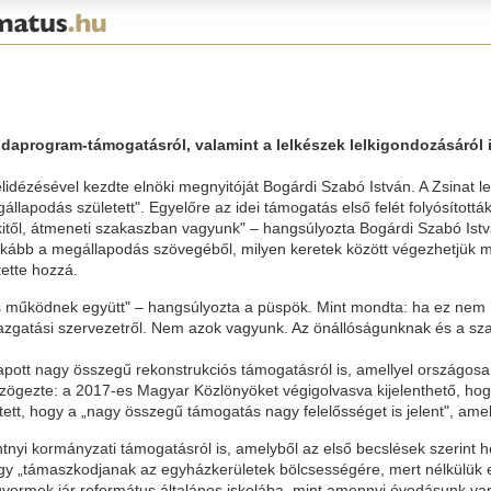
aprogram-támogatásról, valamint a lelkészek lelkigondozásáról is
ézésével kezdte elnöki megnyitóját Bogárdi Szabó István. A Zsinat lelk
állapodás született". Egyelőre az idei támogatás első felét folyósított
kitől, átmeneti szakaszban vagyunk" – hangsúlyozta Bogárdi Szabó Is
 inkább a megállapodás szövegéből, milyen keretek között végezhetjü
tette hozzá.
s működnek együtt" – hangsúlyozta a püspök. Mint mondta: ha ez nem í
azgatási szervezetről. Nem azok vagyunk. Az önállóságunknak és a sza
pott nagy összegű rekonstrukciós támogatásról is, amellyel országosa
Leszögezte: a 2017-es Magyar Közlönyöket végigolvasva kijelenthető, 
tett, hogy a „nagy összegű támogatás nagy felelősséget is jelent", amel
tnyi kormányzati támogatásról is, amelyből az első becslések szerint 
ogy „támaszkodjanak az egyházkerületek bölcsességére, mert nélkülük e
ermek jár református általános iskolába, mint amennyi óvodásunk van – 