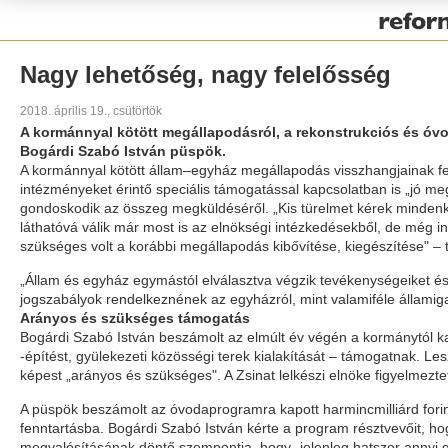
Pályázat
Nagy lehetőség, nagy felelősség
2018. április 19., csütörtök
A kormánnyal kötött megállapodásról, a rekonstrukciós és óvod
Bogárdi Szabó István püspök.
A kormánnyal kötött állam–egyház megállapodás visszhangjainak felid
intézményeket érintő speciális támogatással kapcsolatban is „jó meg
gondoskodik az összeg megküldéséről. „Kis türelmet kérek minden
láthatóvá válik már most is az elnökségi intézkedésekből, de még
szükséges volt a korábbi megállapodás kibővítése, kiegészítése" – 
„Állam és egyház egymástól elválasztva végzik tevékenységeiket é
jogszabályok rendelkeznének az egyházról, mint valamiféle államig
Arányos és szükséges támogatás
Bogárdi Szabó István beszámolt az elmúlt év végén a kormánytól ka
-építést, gyülekezeti közösségi terek kialakítását – támogatnak. 
képest „arányos és szükséges". A Zsinat lelkészi elnöke figyelmezte
A püspök beszámolt az óvodaprogramra kapott harmincmilliárd forin
fenntartásba. Bogárdi Szabó István kérte a program résztvevőit, h
megvalósításának döntő szempontja, hogy „jelenleg hatszor annyi gy