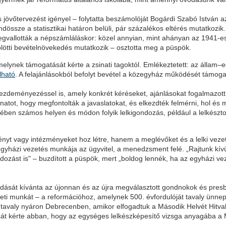
 jövőtervezést igényel – folytatta beszámolóját Bogárdi Szabó István az
ssze a statisztikai határon belüli, pár százalékos eltérés mutatkozik
egvallották a népszámláláskor: közel annyian, mint ahányan az 1941-
fölötti bevételnövekedés mutatkozik – osztotta meg a püspök.
elynek támogatását kérte a zsinati tagoktól. Emlékeztetett: az állam
lható
. A felajánlásokból befolyt bevétel a közegyház működését támoga
-kezdeményezéssel is, amely konkrét kéréseket, ajánlásokat fogalmazot
atot, hogy megfontolták a javaslatokat, és elkezdték felmérni, hol és 
en számos helyen és módon folyik lelkigondozás, például a lelkész
t vagy intézményeket hoz létre, hanem a meglévőket és a lelki vezeté
gyházi vezetés munkája az ügyvitel, a menedzsment felé. „Rajtunk kívü
dozást is" – buzdított a püspök, mert „boldog lennék, ha az egyházi v
 áldását kívánta az újonnan és az újra megválasztott gondnokok és presbi
i munkát – a reformációhoz, amelynek 500. évfordulóját tavaly ünnepel
tavaly nyáron Debrecenben, amikor elfogadtuk a Második Helvét Hitvallá
sát kérte abban, hogy az egységes lelkészképesítő vizsga anyagába a M