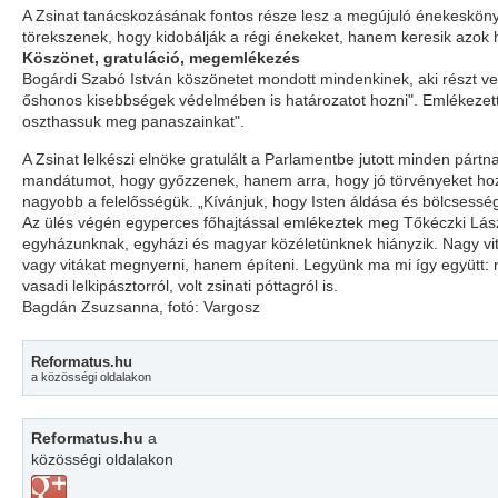
A Zsinat tanácskozásának fontos része lesz a megújuló énekeskön
törekszenek, hogy kidobálják a régi énekeket, hanem keresik azok h
Köszönet, gratuláció, megemlékezés
Bogárdi Szabó István köszönetet mondott mindenkinek, aki részt vett
őshonos kisebbségek védelmében is határozatot hozni". Emlékezet
oszthassuk meg panaszainkat".
A Zsinat lelkészi elnöke gratulált a Parlamentbe jutott minden párt
mandátumot, hogy győzzenek, hanem arra, hogy jó törvényeket hoz
nagyobb a felelősségük. „Kívánjuk, hogy Isten áldása és bölcsessége
Az ülés végén egyperces főhajtással emlékeztek meg Tőkéczki Lás
egyházunknak, egyházi és magyar közéletünknek hiányzik. Nagy vitatk
vagy vitákat megnyerni, hanem építeni. Legyünk ma mi így együtt: n
vasadi lelkipásztorról, volt zsinati póttagról is.
Bagdán Zsuzsanna, fotó: Vargosz
Reformatus.hu
a közösségi oldalakon
Reformatus.hu
a
közösségi oldalakon