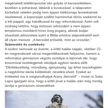
megénekelt tetétlenpusztai vén gulyás ül karosszékében,
kezében a poharával, lábánál a kuvaszával, a talapzaton
körbefutó reliefen pedig nem éppen hétköznapi temetésének
részleteivel, a koporsóját szállító harminchat ökrös szekérrel és
a két pappal, egy katolikussal és egy reformátussal. Azért volt
szükség kettőre, hogy biztosan üdvözüljön a nem éppen
templomos mivoltáról híres öreg pogány, akinek botján
olvasható jelmondata azért a Biblia erkölcsi alapvetésétől sem
áll olyan messze:
„A becsület erősebb, mint az oroszlán.”
Számvetés és cselekvés
A szobor nemcsak az évente, a költő halála napján, október 22-
én megrendezett városi megemlékezések helyszíne, hanem a
református gimnázium végzős osztályai is kijönnek ide, hogy
koszorúval tisztelegjenek iskolájuk egykori tanára előtt.
"Elkötelezettség, műveltség, igényesség: így lehet összefoglalni
a nagykőrösi iskola küldetését, nevelési elveit. Ezeket az
értékeket ma is megtanulhatjuk Arany Jánostól" – mutat rá Suba
Lajos igazgató arra, hogy a költő jóval a halála után még mindig
tanítja a gimnázium növendékeit.