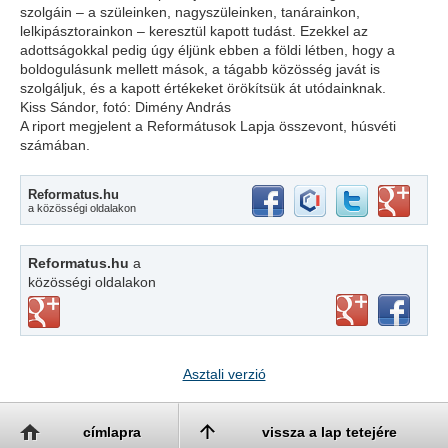
szolgáin – a szüleinken, nagyszüleinken, tanárainkon,
lelkipásztorainkon – keresztül kapott tudást. Ezekkel az
adottságokkal pedig úgy éljünk ebben a földi létben, hogy a
boldogulásunk mellett mások, a tágabb közösség javát is
szolgáljuk, és a kapott értékeket örökítsük át utódainknak.
Kiss Sándor, fotó: Dimény András
A riport megjelent a Reformátusok Lapja összevont, húsvéti
számában.
Reformatus.hu
a közösségi oldalakon
Reformatus.hu
a
közösségi oldalakon
Asztali verzió
címlapra
vissza a lap tetejére