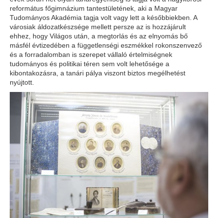
református főgimnázium tantestületének, aki a Magyar
Tudományos Akadémia tagja volt vagy lett a későbbiekben. A
városiak áldozatkészsége mellett persze az is hozzájárult
ehhez, hogy Világos után, a megtorlás és az elnyomás bő
másfél évtizedében a függetlenségi eszmékkel rokonszenvező
és a forradalomban is szerepet vállaló értelmiségnek
tudományos és politikai téren sem volt lehetősége a
kibontakozásra, a tanári pálya viszont biztos megélhetést
nyújtott.