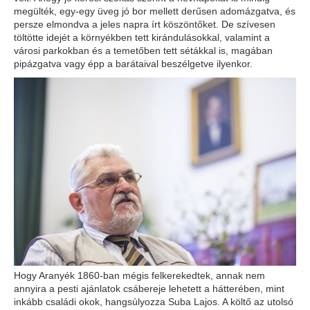
megülték, egy-egy üveg jó bor mellett derűsen adomázgatva, és
persze elmondva a jeles napra írt köszöntőket. De szívesen
töltötte idejét a környékben tett kirándulásokkal, valamint a
városi parkokban és a temetőben tett sétákkal is, magában
pipázgatva vagy épp a barátaival beszélgetve ilyenkor.
Hogy Aranyék 1860-ban mégis felkerekedtek, annak nem
annyira a pesti ajánlatok csábereje lehetett a hátterében, mint
inkább családi okok, hangsúlyozza Suba Lajos. A költő az utolsó