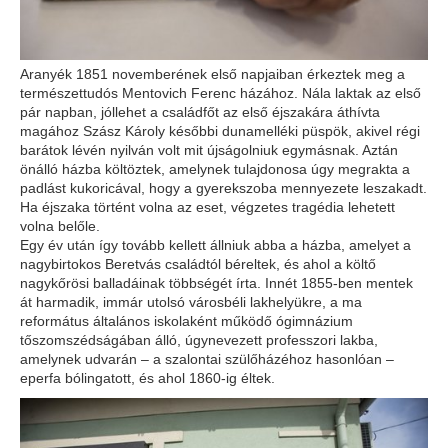
Aranyék 1851 novemberének első napjaiban érkeztek meg a
természettudós Mentovich Ferenc házához. Nála laktak az első
pár napban, jóllehet a családfőt az első éjszakára áthívta
magához Szász Károly későbbi dunamelléki püspök, akivel régi
barátok lévén nyilván volt mit újságolniuk egymásnak. Aztán
önálló házba költöztek, amelynek tulajdonosa úgy megrakta a
padlást kukoricával, hogy a gyerekszoba mennyezete leszakadt.
Ha éjszaka történt volna az eset, végzetes tragédia lehetett
volna belőle.
Egy év után így tovább kellett állniuk abba a házba, amelyet a
nagybirtokos Beretvás családtól béreltek, és ahol a költő
nagykőrösi balladáinak többségét írta. Innét 1855-ben mentek
át harmadik, immár utolsó városbéli lakhelyükre, a ma
református általános iskolaként működő ógimnázium
tőszomszédságában álló, úgynevezett professzori lakba,
amelynek udvarán – a szalontai szülőházéhoz hasonlóan –
eperfa bólingatott, és ahol 1860-ig éltek.