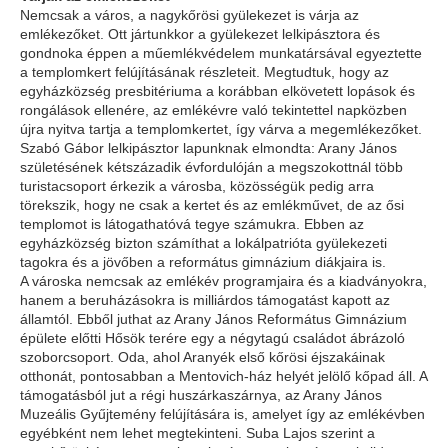
Nemcsak a város, a nagykőrösi gyülekezet is várja az
emlékezőket. Ott jártunkkor a gyülekezet lelkipásztora és
gondnoka éppen a műemlékvédelem munkatársával egyeztette
a templomkert felújításának részleteit. Megtudtuk, hogy az
egyházközség presbitériuma a korábban elkövetett lopások és
rongálások ellenére, az emlékévre való tekintettel napközben
újra nyitva tartja a templomkertet, így várva a megemlékezőket.
Szabó Gábor lelkipásztor lapunknak elmondta: Arany János
születésének kétszázadik évfordulóján a megszokottnál több
turistacsoport érkezik a városba, közösségük pedig arra
törekszik, hogy ne csak a kertet és az emlékművet, de az ősi
templomot is látogathatóvá tegye számukra. Ebben az
egyházközség bizton számíthat a lokálpatrióta gyülekezeti
tagokra és a jövőben a református gim­názium diákjaira is.
A városka nemcsak az emlékév programjaira és a kiadványokra,
ha­nem a beruházásokra is milliárdos támogatást kapott az
államtól. Eb­ből juthat az Arany János Református Gimnázium
épülete előtti Hő­sök terére egy a négytagú családot ábrázoló
szoborcsoport. Oda, ahol Aranyék első kőrösi éjszakáinak
otthonát, pontosabban a Mentovich-ház helyét jelölő kőpad áll. A
támogatásból jut a régi huszárkaszárnya, az Arany János
Muzeális Gyűjtemény felújítására is, amelyet így az emlékévben
egyébként nem lehet megtekinteni. Suba Lajos szerint a