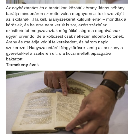
Az egyháztanács és a tanári kar, közöttük Arany János néhány
barátja mindenáron szerette volna megnyerni a Toldi szerzőjét
az iskolának. „Ha kell, aranyszekeret küldünk érte” – mondták a
kőrösiek, és ha erre nem került is sor, azért százhúsz
ezüstforintot megszavaztak még útiköltségre a meghívásnak
ugyan örvendő, de a költözést csak nehezen eldöntő költőnek.
Arany és családja végül felkerekedett, és há­rom napig
szekerezett Nagyszalontáról Nagykőrösre: amíg az asszony a
gyerekekkel a szekéren ült, ő a kocsi mellett pipázgatva
baktatott.
Termékeny évek