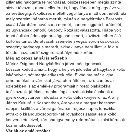
pillanatig halogatta felmondását, összességében mégis szinte
sietve távozott, annak ellenére is, hogy fiának még egy éve volt
az érettségiig. A költözés mellett végül lánya miatt dönthetett, aki
mély szerelmi bánatba merült, miután a nagybirtokos Beretvás
család Ábrahám nevű sarja nem őt, hanem legjobb barátnőjét,
az ugyancsak jómódú Gubody Rozáliát választotta. Hiába volt
tehát Juliska édesapja országosan ismert, köztiszteletben álló
költő és tanár, Beretvásék szemében végső soron csak-csak
szegény pedagógus maradt, akinek lánya nem illett „a föld a
földdel házasodik” szigorú szabályrendszerébe.
Még az oroszlánnál is erősebb
Móricz Zsigmond Nagykőrösön járva még igencsak
bosszankodott amiatt, hogy a helyiek jelöletlenül hagyták a költő
lakóhelyeit, sőt megfeledkeztek róla. E vád ma már aligha
érhetné őket, a városkát járva úton-útfélen, az utcán és az
üzletekben is az emlékév programjait hirdető plakátokkal
találkozunk: játékos irodalmi foglalkozások iskolásoknak a
gyerekkönyvtárban, előadás a költő daloskönyvéről az Arany
János Kulturális Központban, Arany-est a magyar költészet
napján, kiállítás a városi galériában, egész napos turisztikai
attrakció kirándulócsoportoknak lovaskocsizással és a költő
kedvenc ételeivel, kórushangverseny református iskolai kórusok
közreműködésével.
Várják az emlékezőket