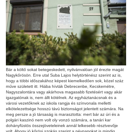
Bár a költő sokat betegeskedett, nyilvánvalóan jól érezte magát
Nagykőrösön. Erre utal Suba Lajos helytörténész szerint az is,
hogy a többi időszakához képest kiemelkedően sok, közel száz
műve született itt. Hiába hívták Debrecenbe, Kecskemétre,
Nagyszalontára vagy akárhova magasabb fizetésért vagy akár
igazgatónak is, nem állt kötélnek. Az egyháztanácsnak és a
városi vezetőknek az iskola rangja és színvonala melletti
elkötelezettsége hosszú távú biztonságot jelentett számára. Na
meg persze a jó társaság is marasztotta: mert bár az úri és a
polgári kaszinó nem volt oly vonzó számára, a tanári kar
dohányfüstös összejöveteleinek annál lelkesebb résztvevője
volt. Ahogy jó kőrösi szokás szerint a névnapokat is mindig