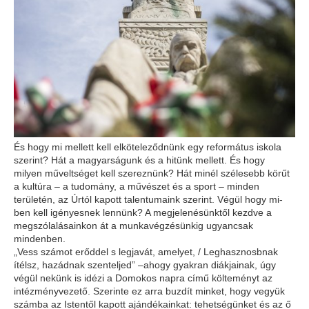
És hogy mi mellett kell elköteleződnünk egy református iskola
szerint? Hát a magyarságunk és a hitünk mellett. És hogy
milyen műveltséget kell szereznünk? Hát minél szélesebb körűt
a kultúra – a tudomány, a művészet és a sport – minden
területén, az Úrtól kapott talentumaink szerint. Végül hogy mi­
ben kell igényesnek lennünk? A megjelenésünktől kezdve a
megszólalásainkon át a munkavégzésünkig ugyancsak
mindenben.
„Vess számot erőddel s legjavát, amelyet, / Leghasznosbnak
ítélsz, hazádnak szenteljed”
–ahogy gyakran diákjainak, úgy
végül nekünk is idézi a Domokos napra című költeményt az
intézményvezető. Szerinte ez arra buzdít minket, hogy vegyük
számba az Istentől kapott ajándékainkat: tehetségünket és az ő