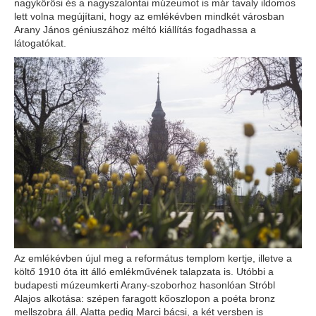
nagykőrösi és a nagyszalontai múzeumot is már tavaly ildomos
lett volna megújítani, hogy az emlékévben mindkét városban
Arany János géniuszához méltó kiállítás fogadhassa a
látogatókat.
Az emlékévben újul meg a református templom kertje, illetve a
költő 1910 óta itt álló emlékművének talapzata is. Utóbbi a
budapesti múzeumkerti Arany-szoborhoz hasonlóan Stróbl
Alajos alkotása: szépen faragott kőoszlopon a poéta bronz
mellszobra áll. Alatta pedig Marci bácsi, a két versben is