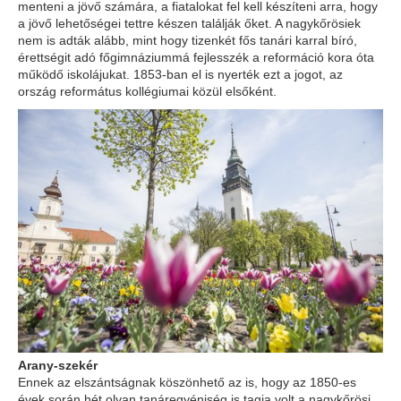
menteni a jövő számára, a fiatalokat fel kell készíteni arra, hogy
a jövő lehetőségei tettre készen találják őket. A nagykőrösiek
nem is adták alább, mint hogy tizenkét fős tanári karral bíró,
érettségit adó főgimnáziummá fejlesszék a reformáció kora óta
működő iskolájukat. 1853-ban el is nyerték ezt a jogot, az
ország református kollégiumai közül elsőként.
Arany-szekér
Ennek az elszántságnak köszönhető az is, hogy az 1850-es
évek során hét olyan tanáregyéniség is tagja volt a nagykőrösi