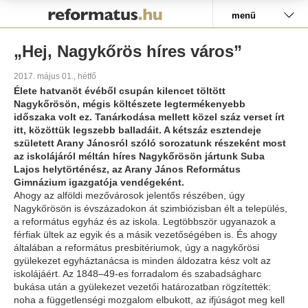
Pályázat
menü
„Hej, Nagykőrös híres város”
2017. május 01., hétfő
Élete hatvanöt évéből csupán kilencet töltött
Nagykőrösön, mégis költészete legtermékenyebb
időszaka volt ez. Tanárkodása mellett közel száz verset írt
itt, közöttük legszebb balladáit. A kétszáz esztendeje
született Arany Jánosról szóló sorozatunk részeként most
az iskolájáról méltán híres Nagykőrösön jártunk Suba
Lajos helytörténész, az Arany János Református
Gimnázium igazgatója vendégeként.
Ahogy az alföldi mezővárosok jelentős részében, úgy
Nagykőrösön is évszázadokon át szimbiózisban élt a település,
a református egyház és az iskola. Legtöbbször ugyanazok a
férfiak ültek az egyik és a másik vezetőségében is. És ahogy
általában a református presbitériumok, úgy a nagykőrösi
gyülekezet egyháztanácsa is minden áldozatra kész volt az
iskolájáért. Az 1848–49-es forradalom és szabadságharc
bukása után a gyülekezet vezetői határozatban rögzítették:
noha a függetlenségi mozgalom elbukott, az ifjúságot meg kell