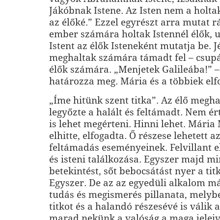
Jákóbnak Istene. Az Isten nem a holta
az élőké.” Ezzel egyrészt arra mutat r
ember számára holtak Istennél élők,
Istent az élők Isteneként mutatja be. 
meghaltak számára támadt fel – csup
élők számára. „Menjetek Galileába!” – 
határozza meg. Mária és a többiek elf
„Íme hitünk szent titka”. Az élő megha
legyőzte a halált és feltámadt. Nem é
is lehet megérteni. Hinni lehet. Mári
elhitte, elfogadta. Ő részese lehetett az
feltámadás eseményeinek. Felvillant e
és isteni találkozása. Egyszer majd m
betekintést, sőt bebocsátást nyer a titk
Egyszer. De az az egyedüli alkalom má
tudás és megismerés pillanata, melyben
titkot és a halandó részesévé is válik
marad nekünk a valóság a maga jeleiv