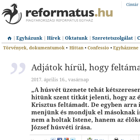
Címtár
Egyházunk
Hírek
Oktatunk
Szeretetszolgálat
C
Törvények, dokumentumok
•
Hittan
•
Confessio
•
Egyházzene
Adjátok hírül, hogy feltám
2017. április 16., vasárnap
„A húsvét üzenete tehát kétszeresen
hitünk szent titkát jelenti, hogy az
Krisztus feltámadt. De egyben arra 
menjünk és mondjuk el másoknak is
nem a holtak Istene, hanem az élők
József húsvéti írása.