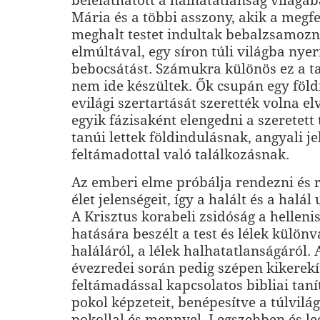
beleláthatott a halhatatlanság világá
Mária és a többi asszony, akik a megfe
meghalt testet indultak bebalzsamozn
elmúltával, egy síron túli világba nye
bebocsátást. Számukra különös ez a t
nem ide készültek. Ők csupán egy föld
evilági szertartását szerették volna el
egyik fázisaként elengedni a szeretett 
tanúi lettek földindulásnak, angyali j
feltámadottal való találkozásnak.
Az emberi elme próbálja rendezni és 
élet jelenségeit, így a halált és a halál 
A Krisztus korabeli zsidóság a hellen
hatására beszélt a test és lélek különvá
haláláról, a lélek halhatatlanságáról.
évezredei során pedig szépen kikerekí
feltámadással kapcsolatos bibliai taní
pokol képzeteit, benépesítve a túlvilá
pokollal és mennyel. Legszebben és l