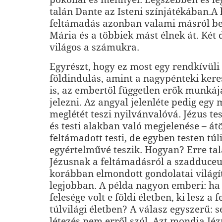
talán Dante az Isteni színjátékában.A 
feltámadás azonban valami másról be
Mária és a többiek mást élnek át. Két 
világos a számukra.
Egyrészt, hogy ez most egy rendkívüli
földindulás, amint a nagypénteki kere
is, az embertől független erők munkájá
jelezni. Az angyal jelenléte pedig egy
meglétét teszi nyilvánvalóvá. Jézus te
és testi alakban való megjelenése – átö
feltámadott testi, de egyben testen túli
egyértelművé teszik. Hogyan? Erre t
Jézusnak a feltámadásról a szadduce
korábban elmondott gondolatai világí
legjobban. A példa nagyon emberi: ha
felesége volt e földi életben, ki lesz a f
túlvilági életben? A válasz egyszerű: s
létezés nem erről szól. Azt mondja Jé