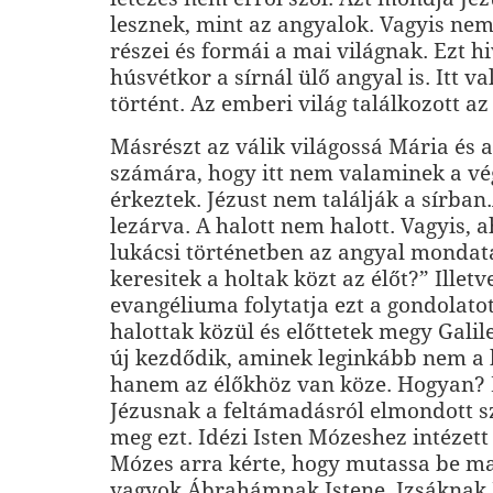
lesznek, mint az angyalok. Vagyis ne
részei és formái a mai világnak. Ezt hi
húsvétkor a sírnál ülő angyal is. Itt v
történt. Az emberi világ találkozott az 
Másrészt az válik világossá Mária és 
számára, hogy itt nem valaminek a v
érkeztek. Jézust nem találják a sírban.
lezárva. A halott nem halott. Vagyis, 
lukácsi történetben az angyal mondat
keresitek a holtak közt az élőt?” Ille
evangéliuma folytatja ezt a gondolatot
halottak közül és előttetek megy Galil
új kezdődik, aminek leginkább nem a 
hanem az élőkhöz van köze. Hogyan?
Jézusnak a feltámadásról elmondott sz
meg ezt. Idézi Isten Mózeshez intézett
Mózes arra kérte, hogy mutassa be ma
vagyok Ábrahámnak Istene, Izsáknak 