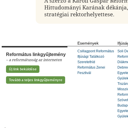
A szerző a Károli Gáspár Refor
Hittudományi Karának dékánja,
stratégiai rektorhelyettese.
Események
Ifjúsá
Csillagpont Református
Soli De
Református linkgyűjtemény
Ifjúsági Találkozó
Refor
– a reformátusság az interneten
Szeretethíd
Diákm
Református Zenei
Debrec
Új link beküldése
Fesztivál
Egyete
Gyülek
Tovább a teljes linkgyűjteményre
Tiszáni
Misszi
Reform
Szöve
Budape
Egyete
Gyülek