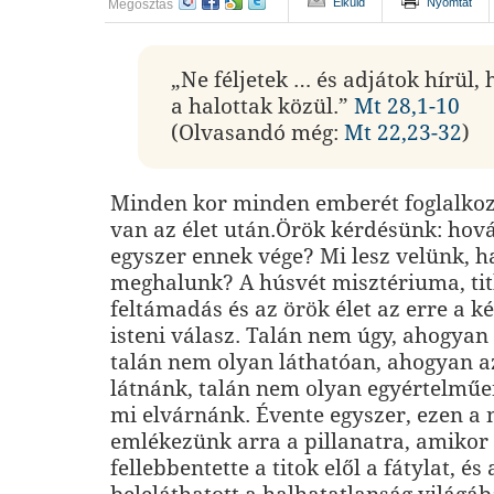
Elküld
Nyomtat
Megosztás
„Ne féljetek … és adjátok hírül,
a halottak közül.”
Mt 28,1-10
(Olvasandó még:
Mt 22,23-32
)
Minden kor minden emberét foglalkoz
van az élet után.Örök kérdésünk: hov
egyszer ennek vége? Mi lesz velünk, h
meghalunk? A húsvét misztériuma, tit
feltámadás és az örök élet az erre a 
isteni válasz. Talán nem úgy, ahogyan
talán nem olyan láthatóan, ahogyan a
látnánk, talán nem olyan egyértelműe
mi elvárnánk. Évente egyszer, ezen a
emlékezünk arra a pillanatra, amikor
fellebbentette a titok elől a fátylat, é