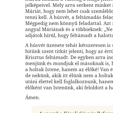
jelképeivel. Mely arra serkent minket 
Máriát, hogy nem lehet csak szemlélő
tenni kell. A húsvét, a feltámadás fela
Mégpedig nem könnyű feladattal. Azt
angyal Máriának és a többieknek: „Ne 
adjátok hírül, hogy feltámadt a halott
A húsvét üzenete tehát kétszeresen is
hitünk szent titkát jelenti, hogy az ér
Krisztus feltámadt. De egyben arra ind
menjünk és mondjuk el másoknak is, 
a holtak Istene, hanem az élőké! Van él
de nekünk, akik itt élünk nem a holtak
utáni élettel kell foglalkoznunk, hanem
élőként van Istenünk, aki feloldott a h
Ámen.