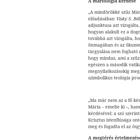
A mariológia kérdése
„A mindörökké szűz Máriá
előadásában
Visky S. Bé
adjunktusa azt vizsgálta,
hogyan alakult ez a dog
továbbá azt vizsgálta, h
önmagában és az ökumen
tárgyalása nem fogható 
hogy mindaz, ami a szűz
egészen a második vatiká
megnyilatkozásokig megsz
szimbolikus teológia pro
„Ma már nem az a fő kérd
Mária – emelte ki –, han
kérdésével: a szó szerin
Krisztus istenfiúsága on
meg és fogadta el az ősgy
A megtérés értelmezés