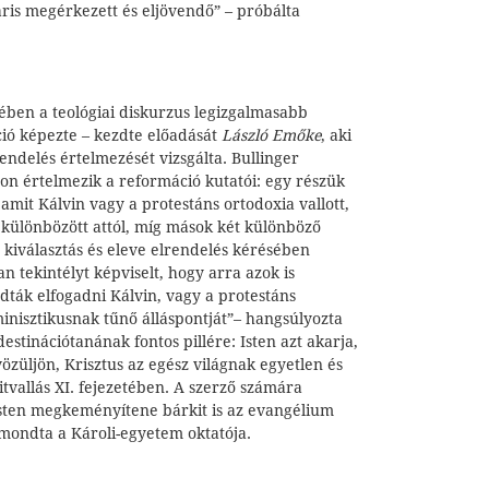
ris megérkezett és eljövendő” – próbálta
ében a teológiai diskurzus legizgalmasabb
ció képezte – kezdte előadását
László Emőke
, aki
rendelés értelmezését vizsgálta. Bullinger
on értelmezik a reformáció kutatói: egy részük
 amit Kálvin vagy a protestáns ortodoxia vallott,
különbözött attól, míg mások két különböző
A kiválasztás és eleve elrendelés kérésében
an tekintélyt képviselt, hogy arra azok is
dták elfogadni Kálvin, vagy a protestáns
inisztikusnak tűnő álláspontját”– hangsúlyozta
estinációtanának fontos pillére: Isten azt akarja,
üljön, Krisztus az egész világnak egyetlen és
itvallás XI. fejezetében. A szerző számára
Isten megkeményítene bárkit is az evangélium
mondta a Károli-egyetem oktatója.