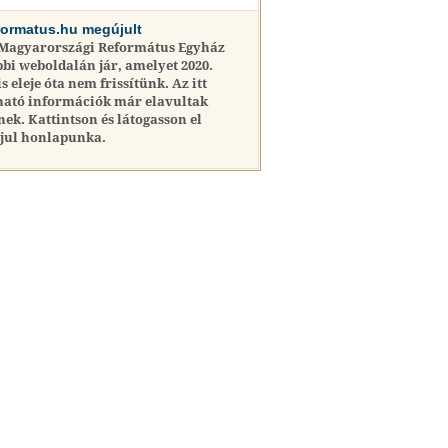
formatus.hu megújult
 Magyarországi Református Egyház
bi weboldalán jár, amelyet 2020.
is eleje óta nem frissítünk. Az itt
ható információk már elavultak
nek. Kattintson és látogasson el
jul honlapunka.