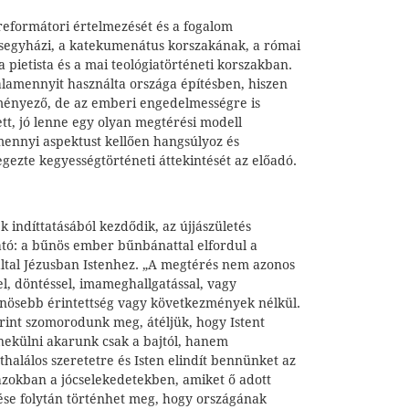
eformátori értelmezését és a fogalom
 ősegyházi, a katekumenátus korszakának, a római
a pietista és a mai teológiatörténeti korszakban.
valamennyit használta országa építésben, hiszen
ményező, de az emberi engedelmességre is
tt, jó lenne egy olyan megtérési modell
mennyi aspektust kellően hangsúlyoz és
zegezte kegyességtörténeti áttekintését az előadó.
k indíttatásából kezdődik, az újjászületés
tó: a bűnös ember bűnbánattal elfordul a
által Jézusban Istenhez. „A megtérés nem azonos
l, döntéssel, imameghallgatással, vagy
nösebb érintettség vagy következmények nélkül.
rint szomorodunk meg, átéljük, hogy Istent
ekülni akarunk csak a bajtól, hanem
halálos szeretetre és Isten elindít bennünket az
 azokban a jócselekedetekben, amiket ő adott
ése folytán történhet meg, hogy országának