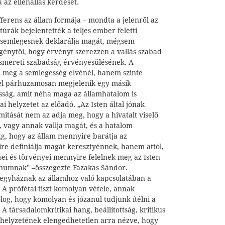
 az ellenállás kérdését.
ferens az állam formája – mondta a jelenről az
túrák bejelentették a teljes ember feletti
m semlegesnek deklarálja magát, mégsem
 igénytől, hogy érvényt szerezzen a vallás szabad
iismereti szabadság érvényesülésének. A
ll meg a semlegesség elvénél, hanem szinte
zel párhuzamosan megjelenik egy másik
sosság, amit néha maga az államhatalom is
i helyzetet az előadó. „Az Isten által jónak
imitását nem az adja meg, hogy a hivatalt viselő
, vagy annak vallja magát, és a hatalom
ügg, hogy az állam mennyire barátja az
e definiálja magát keresztyénnek, hanem attól,
sei és törvényei mennyire felelnek meg az Isten
numnak” –összegezte Fazakas Sándor.
z egyháznak az államhoz való kapcsolatában a
. A prófétai tiszt komolyan vétele, annak
olog, hogy komolyan és józanul tudjunk ítélni a
 A társadalomkritikai hang, beállítottság, kritikus
 helyzetének elengedhetetlen arra nézve, hogy