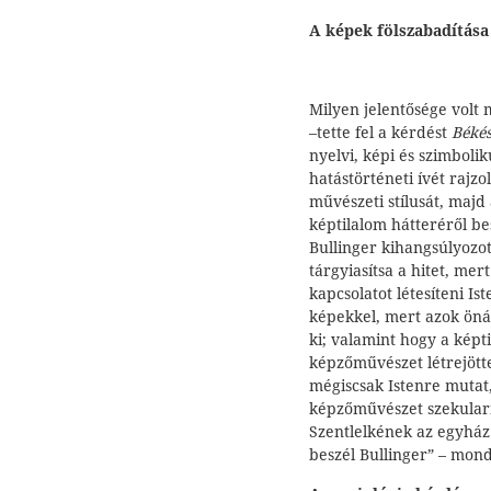
A képek fölszabadítása
Milyen jelentősége volt
–tette fel a kérdést
Béké
nyelvi, képi és szimboli
hatástörténeti ívét rajz
művészeti stílusát, majd
képtilalom hátteréről be
Bullinger kihangsúlyozot
tárgyiasítsa a hitet, me
kapcsolatot létesíteni Ist
képekkel, mert azok öná
ki; valamint hogy a képti
képzőművészet létrejötte
mégiscsak Istenre mutat,
képzőművészet szekulariz
Szentlelkének az egyház 
beszél Bullinger” – mond