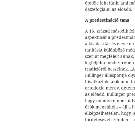
építője lehetünk, ami má
összefoglalni az előadó.
A predestináció tana
A 16. század második fel
aspektusát a predestiná
a kiválasztás és eleve el
tanítását különböző mód
szerint megfelelt annak,
legfeljebb módszerében 
tradícióról beszélnek. „
Bullinger álláspontja oly
hivatkoztak, akik nem tu
ortodoxia merev, determ
az előadó. Bullinger pred
hogy minden ember üdvöz
örök megváltója – áll a h
elképzelhetetlen, hogy 
hirdetésével szemben – 