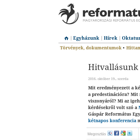
Egyházunk
Hírek
Oktatu
Törvények, dokumentumok
•
Hitta
Hitvallásunk
2016. október 19., szerda
Mit eredményezett a ké
a predestinációra? Mit 
viszonyáról? Mi az ige
kérdésekről volt szó a
Gáspár Református Eg
kétnapos konferencia
m
Megosztás