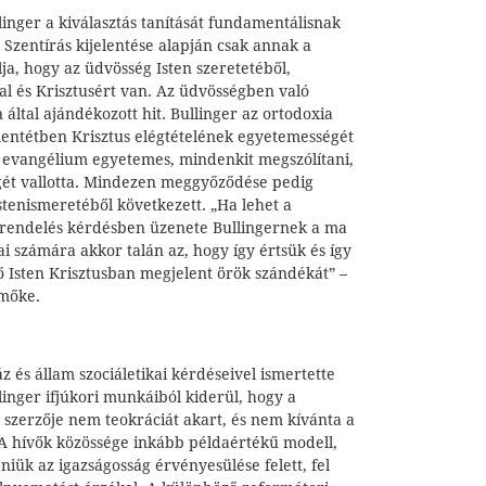
inger a kiválasztás tanítását fundamentálisnak
 Szentírás kijelentése alapján csak annak a
a, hogy az üdvösség Isten szeretetéből,
al és Krisztusért van. Az üdvösségben való
n által ajándékozott hit. Bullinger az ortodoxia
llentétben Krisztus elégtételének egyetemességét
 evangélium egyetemes, mindenkit megszólítani,
gét vallotta. Mindezen meggyőződése pedig
tenismeretéből következett. „Ha lehet a
 elrendelés kérdésben üzenete Bullingernek a ma
ai számára akkor talán az, hogy így értsük és így
ő Isten Krisztusban megjelent örök szándékát” –
Emőke.
 és állam szociáletikai kérdéseivel ismertette
linger ifjúkori munkáiból kiderül, hogy a
 szerzője nem teokráciát akart, és nem kívánta a
t. A hívők közössége inkább példaértékű modell,
iük az igazságosság érvényesülése felett, fel