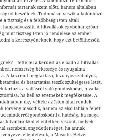
elnyomatást érzékel. A különböző reformátori
amformát tartanak szem előtt, hanem általában
tóságról beszélnek. Tudomásul veszik a különböző
 a tisztség és a felsőbbség Isten általi
t hangsúlyozzák. A hitvallások egybehangzóan
ség mint tisztség Isten jó rendelése az ember
gedni a keresztyéneknek, hogy ezt betölthessék.
gnek? – tette fel a kérdést az előadó a hitvallás
emberi nemzetség békessége és nyugalma
á. A közrend megtartása, bizonyos szabályok,
etartása és betartatása teszik szükségessé létét.
letartozik a vallásról való gondoskodás, a vallás
iztosítása, ha kell az eretnekek megfékezése. A
adalmában úgy vélték: az Isten által rendelt
 törvény második, hanem az első táblája feletti
r tud minderről gondoskodni a hatóság, ha maga
 Más hitvallásokkal ellentétben viszont, melyek
al szembeni engedetlenséget, ha annak
örvényével ellentétesek, a Második Helvét