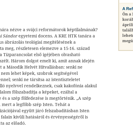
A Re
Ön a
koráb
ápril
 mára nézve a svájci reformátorok képtilalmának?
talál
lehet
si Sándor
egyetemi docens. A KRE HTK tanára a
megú
kus ábrázolás teológiai megítélésének a
olta meg, részletesen elemezve a 15-16. század
 a Tízparancsolat első igéjében olvasható
szélt. Három dolgot emelt ki, amit annak idején
t a Második Helvét Hitvallásban: senki ne
rt nem lehet képek, szobrok segítségével
ennel; senki ne társítsa az istentiszteletet
lló nyelvvel rendelkeznek, csak kakofónia alakul
lalom fölszabadítja a képeket, ezáltal a
 és a szép fölfedezése is megtörténik. „A szép
 mert a legfőbb szép Isten. Tehát a
ációjával együtt járó felszabadításban Isten
falain kívüli hatásáról és érvényességéről is
ta az előadó.