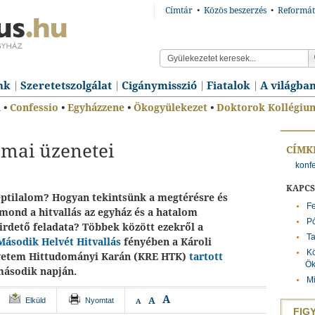
Címtár
•
Közös beszerzés
•
Reformát
nk
Szeretetszolgálat
Cigánymisszió
Fiatalok
A világba
n
•
Confessio
•
Egyházzene
•
Ökogyülekezet
•
Doktorok Kollégiu
 mai üzenetei
CÍMK
konf
KAPC
ptilalom? Hogyan tekintsünk a megtérésre és
Fe
mond a hitvallás az egyház és a hatalom
Pó
hirdető feladata? Többek között ezekről a
Ta
Második Helvét Hitvallás
fényében a Károli
Kö
yetem Hittudományi Karán (KRE HTK)
tartott
Ök
ásodik napján.
Mi
A
A
Elküld
Nyomtat
A
FIG