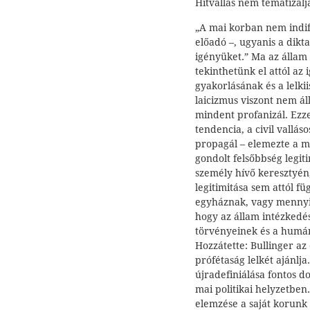
Hitvallás nem tematizálja
„A mai korban nem indif
előadó –, ugyanis a dikta
igényüket.” Ma az álla
tekinthetünk el attól az
gyakorlásának és a lelk
laicizmus viszont nem á
mindent profanizál. Ez
tendencia, a civil vallá
propagál – elemezte a ma
gondolt felsőbbség legit
személy hívő keresztyén
legitimitása sem attól f
egyháznak, vagy mennyir
hogy az állam intézkedé
törvényeinek és a humá
Hozzátette: Bullinger a
prófétaság lelkét ajánlja
újradefiniálása fontos d
mai politikai helyzetben.
elemzése a saját korunk