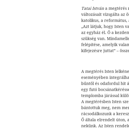
Tatai István
a megtérés r
változásait vizsgálta az
katolikus, a református, 
„Azt látjuk, hogy Isten 
az egyház él. Ő a kezde
szükség van. Mindamelle
felépítése, amelyik vala
kifejezésre juttat” – öss
A megtérés Isten lelkéne
eseményében integrálha
bűntől és odafordul hit 
egy futó bocsánatkérésse
templomba járással külö
A megtérésben Isten sze
bántottuk meg, nem men
rácsodálkozunk a kereszt
Ő általa elrendelt úton,
nekünk. Az Isten rendel