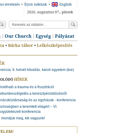
us levelezés
•
Írjon nekünk
•
English
2026. augusztus 07., péntek
n
Our Church
Egység
Pályázat
ma
•
Bárka tábor
•
Lelkészképesítés
ÉK
erencia
II. helvét hitvallás
károli egyetem (kre)
,
,
HÍREK
SOLÓDÓ
loldható a trauma és a frusztráció
diumbeszélgetés a keresztyénüldözésről
nácsköztársaság és az egyházak - konferencia
zösségben a teremtett világért – VI.
ogyülekezeti konferencia
 mondjuk meg, kik vagyunk!
YELEM!