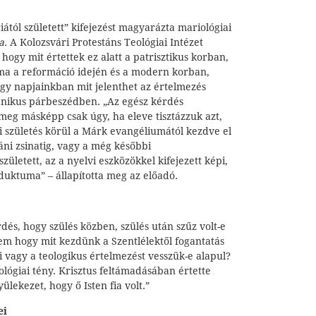
tól született” kifejezést magyarázta mariológiai
la.
A Kolozsvári Protestáns Teológiai Intézet
 hogy mit értettek ez alatt a patrisztikus korban,
ma a reformáció idején és a modern korban,
ogy napjainkban mit jelenthet az értelmezés
ikus párbeszédben. „Az egész kérdés
meg másképp csak úgy, ha eleve tisztázzuk azt,
i születés körül a Márk evangéliumától kezdve el
ni zsinatig, vagy a még későbbi
ületett, az a nyelvi eszközökkel kifejezett képi,
duktuma” – állapította meg az előadó.
és, hogy szülés közben, szülés után szűz volt-e
em hogy mit kezdünk a Szentlélektől fogantatás
ti vagy a teologikus értelmezést vesszük-e alapul?
tológiai tény. Krisztus feltámadásában értette
ülekezet, hogy ő Isten fia volt.”
ei