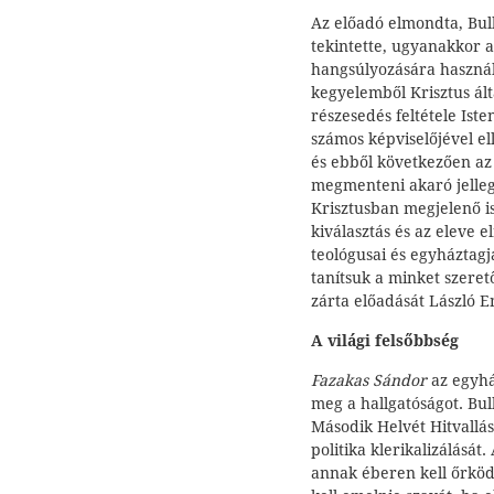
Az előadó elmondta, Bull
tekintette, ugyanakkor a
hangsúlyozására használj
kegyelemből Krisztus ált
részesedés feltétele Iste
számos képviselőjével e
és ebből következően az
megmenteni akaró jelle
Krisztusban megjelenő is
kiválasztás és az eleve
teológusai és egyháztagj
tanítsuk a minket szeret
zárta előadását László 
A világi felsőbbség
Fazakas Sándor
az egyház
meg a hallgatóságot. Bul
Második Helvét Hitvallás
politika klerikalizálásá
annak éberen kell őrködn