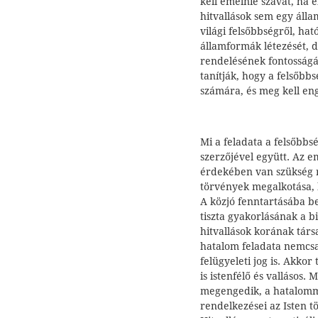
kell emelnie szavát, ha 
hitvallások sem egy áll
világi felsőbbségről, ha
államformák létezését, de
rendelésének fontosságá
tanítják, hogy a felsőbb
számára, és meg kell en
Mi a feladata a felsőbbsé
szerzőjével együtt. Az 
érdekében van szükség r
törvények megalkotása, b
A közjó fenntartásába be
tiszta gyakorlásának a b
hitvallások korának társ
hatalom feladata nemcsak
felügyeleti jog is. Akko
is istenfélő és vallásos.
megengedik, a hatalomm
rendelkezései az Isten t