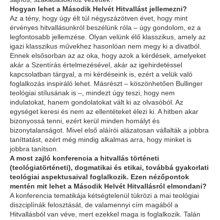
Hogyan lehet a Második Helvét Hitvallást jellemezni?
Az a tény, hogy úgy élt túl négyszázötven évet, hogy mint
érvényes hitvallásunkról beszélünk róla – úgy gondolom, ez a
legfontosabb jellemzése. Olyan velünk élő klasszikus, amely az
igazi klasszikus művekhez hasonlóan nem megy ki a divatból.
Ennek elsősorban az az oka, hogy azok a kérdések, amelyeket
akár a Szentírás értelmezésével, akár az igehirdetéssel
kapcsolatban tárgyal, a mi kérdéseink is, ezért a velük való
foglalkozás inspiráló lehet. Másrészt – köszönhetően Bullinger
teológiai stílusának is –, mindezt úgy teszi, hogy nem
indulatokat, hanem gondolatokat vált ki az olvasóból. Az
egységet keresi és nem az ellentéteket élezi ki. A hitben akar
bizonyossá tenni, ezért kerül minden homályt és
bizonytalanságot. Mivel első aláírói alázatosan vállalták a jobbra
taníttatást, ezért még mindig alkalmas arra, hogy minket is
jobbra tanítson.
A most zajló konferencia a hitvallás történeti
(teológiatörténeti), dogmatikai és etikai, továbbá gyakorlati
teológiai aspektusaival foglalkozik. Ezen nézőpontok
mentén mit lehet a Második Helvét Hitvallásról elmondani?
A konferencia tematikája kétségtelenül tükrözi a mai teológiai
diszciplínák felosztását, de valamennyi cím magából a
Hitvallásból van véve, mert ezekkel maga is foglalkozik. Talán