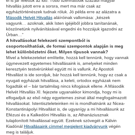
el is jár felettük az idő. Több tizenhatodik századi magyar
hitvallás jutott erre a sorsra, mert ma már csak az
egyháztörténészek tudnak róluk. Jó példa erre az alázatra a
Második Helvét Hitvallás
aláíróinak vallomása:
„készek
vagyunk… azoknak, akik Isten igéjéből jobbra tanítanának,
köszönetünk nyilvánításával engedni és hozzájuk igazodni az
Úrban…”
A hitvallásokat felekezeti szempontból is
csoportosíthatóak, de formai szempontok alapján is meg
lehet különböztetni őket. Milyen típusok vannak?
Mivel a felekezeteket említette, hozzá kell tennünk, hogy vannak
úgynevezett
egyetemes
hitvallásaink is, amelyeket minden
keresztyén testvérünkkel együtt mi is vallunk. Az Apostoli
Hitvallást is ide soroljuk, bár hozzá kell tennünk, hogy ez csak a
nyugati egyházak hitvallása, a keleti, ortodox egyházak nem
fogadták el – bár tartalmilag nincs kifogásuk ellene. A Második
Helvét Hitvallás XI. fejezete ugyanakkor kimondja, hogy mi is
elfogadjuk az első négy egyetemes zsinat által megfogalmazott
hitvallásokat. Istentiszteleteinken mi is mondhatnánk az Nicea-
Konstantinápolyi Hitvallást is, de ugyanígy a mi hitvallásunk az
Efézusi és a Kalkedóni Hitvallás is, az Athanáziusznak
tulajdonított hitvallással együtt. Ezeknek szövegét a Kálvin
Kiadónál
Hitvallásaink címmel megjelent kiadványunk
végén
meg is találjuk.