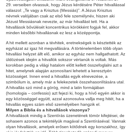
29. verseiben olvassuk, hogy Jézus kérdésére Péter hitvallással
válaszol:
„Te vagy a Krisztus (Messiás)”.
A Jézus Krisztus
névnek valójában csak az első fele személynév, hiszen aki
Jézust Messiásnak nevezte, az már hitvallást tett. Ha a
hitvallások bővülését koncentrikus körökként fogjuk fel, akkor
minden későbbi hitvallásnak ez lesz a középpontja.
A hit mellett azonban a tévhitek, eretnekségek is késztették az
egyházat az igaz hit megvallására. A történelemben több olyan
hitvallási helyzet állt elő, amikor az egyház nem hallgathatott. Az
üldözések idején a hitvallók sokszor vértanúk is voltak. Más
korokban pedig a világi hatalom előtt kellett összefoglalni azt a
hitet, amelynek alapján azonosítani lehetett a keresztyén
közösséget. Innen ered a hitvallás egyik elnevezése, a
szimbólum
is, amely már a felekezetek összehasonlítására utal.
A hitvallás szó mind a görög, mind a latin formájában
(
homologia – confessio
) azt fejezi ki, hogy a hívő egyén akkor is
egy közösséggel együtt, azzal azonosulva vallja meg hitét, ha a
hitvallás egyes szám első személyében hangzik el.
Milyen a Biblia és a hitvallások viszonya?
A hitvallások mindig a Szentírás üzenetének tömör kifejtései, de
sohasem azonos a tekintélyük magával a Szentíráséval. Vannak
olyan hitvallások, amelyek erősen kötődnek egy korszakhoz, így