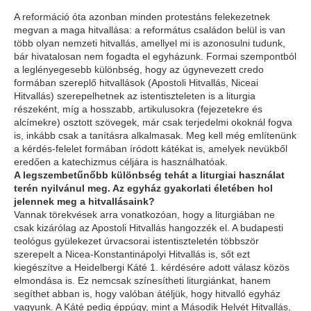
A reformáció óta azonban minden protestáns felekezetnek
megvan a maga hitvallása: a református családon belül is van
több olyan nemzeti hitvallás, amellyel mi is azonosulni tudunk,
bár hivatalosan nem fogadta el egyházunk. Formai szempontból
a leglényegesebb különbség, hogy az úgynevezett
credo
formában szereplő hitvallások (Apostoli Hitvallás, Niceai
Hitvallás) szerepelhetnek az istentiszteleten is a liturgia
részeként, míg a hosszabb, artikulusokra (fejezetekre és
alcímekre) osztott szövegek, már csak terjedelmi okoknál fogva
is, inkább csak a tanításra alkalmasak. Meg kell még említenünk
a kérdés-felelet formában íródott
kátékat
is, amelyek nevükből
eredően a katechizmus céljára is használhatóak.
A legszembetűnőbb különbség tehát a liturgiai használat
terén nyilvánul meg. Az egyház gyakorlati életében hol
jelennek meg a hitvallásaink?
Vannak törekvések arra vonatkozóan, hogy a liturgiában ne
csak kizárólag az Apostoli Hitvallás hangozzék el. A budapesti
teológus gyülekezet úrvacsorai istentiszteletén többször
szerepelt a Nicea-Konstantinápolyi Hitvallás is, sőt ezt
kiegészítve a Heidelbergi Káté 1. kérdésére adott válasz közös
elmondása is. Ez nemcsak színesítheti liturgiánkat, hanem
segíthet abban is, hogy valóban átéljük, hogy hitvalló egyház
vagyunk. A Káté pedig éppúgy, mint a Második Helvét Hitvallás,