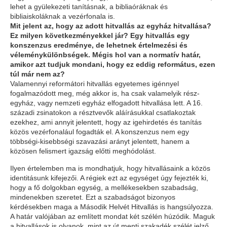
lehet a gyülekezeti tanításnak, a bibliaóráknak és
bibliaiskoláknak a vezérfonala is.
Mit jelent az, hogy az adott hitvallás az egyház hitvallása?
Ez milyen következményekkel jár? Egy hitvallás egy
konszenzus eredménye, de lehetnek értelmezési és
véleménykülönbségek. Mégis hol van a normatív határ,
amikor azt tudjuk mondani, hogy ez eddig református, ezen
túl már nem az?
Valamennyi reformátori hitvallás egyetemes igénnyel
fogalmazódott meg, még akkor is, ha csak valamelyik rész-
egyház, vagy nemzeti egyház elfogadott hitvallása lett. A 16.
századi zsinatokon a résztvevők aláírásukkal csatlakoztak
ezekhez, ami annyit jelentett, hogy az igehirdetés és tanítás
közös vezérfonalául fogadták el. A konszenzus nem egy
többségi-kisebbségi szavazási arányt jelentett, hanem a
közösen felismert igazság előtti meghódolást.
Ilyen értelemben ma is mondhatjuk, hogy hitvallásaink a közös
identitásunk kifejezői. A régiek ezt az egységet úgy fejezték ki,
hogy
a fő dolgokban egység, a mellékesekben szabadság,
mindenekben szeretet.
Ezt a szabadságot bizonyos
kérdésekben maga a Második Helvét Hitvallás is hangsúlyozza.
A határ valójában az említett mondat két szélén húzódik. Maguk
a hitvallások is olyanok, mint az út menti szakadék szélét jelző