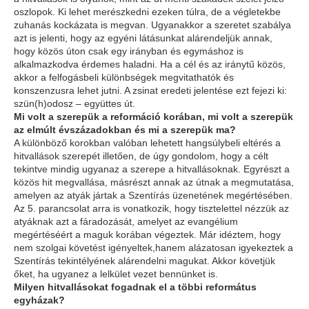
oszlopok. Ki lehet merészkedni ezeken túlra, de a végletekbe
zuhanás kockázata is megvan. Ugyanakkor a szeretet szabálya
azt is jelenti, hogy az egyéni látásunkat alárendeljük annak,
hogy közös úton csak egy irányban és egymáshoz is
alkalmazkodva érdemes haladni. Ha a cél és az iránytű közös,
akkor a felfogásbeli különbségek megvitathatók és
konszenzusra lehet jutni. A zsinat eredeti jelentése ezt fejezi ki:
szün(h)odosz – együttes út.
Mi volt a szerepük a reformáció korában, mi volt a szerepük
az elmúlt évszázadokban és mi a szerepük ma?
A különböző korokban valóban lehetett hangsúlybeli eltérés a
hitvallások szerepét illetően, de úgy gondolom, hogy a célt
tekintve mindig ugyanaz a szerepe a hitvallásoknak. Egyrészt a
közös hit megvallása, másrészt annak az útnak a megmutatása,
amelyen az atyák jártak a Szentírás üzenetének megértésében.
Az 5. parancsolat arra is vonatkozik, hogy tisztelettel nézzük az
atyáknak azt a fáradozását, amelyet az evangélium
megértéséért a maguk korában végeztek. Már idéztem, hogy
nem szolgai követést igényeltek,hanem alázatosan igyekeztek a
Szentírás tekintélyének alárendelni magukat. Akkor követjük
őket, ha ugyanez a lelkület vezet bennünket is.
Milyen hitvallásokat fogadnak el a többi református
egyházak?