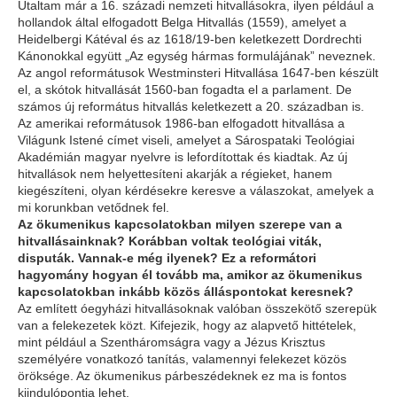
Utaltam már a 16. századi nemzeti hitvallásokra, ilyen például a
hollandok által elfogadott Belga Hitvallás (1559), amelyet a
Heidelbergi Kátéval és az 1618/19-ben keletkezett Dordrechti
Kánonokkal együtt „Az egység hármas formulájának” neveznek.
Az angol reformátusok Westminsteri Hitvallása 1647-ben készült
el, a skótok hitvallását 1560-ban fogadta el a parlament. De
számos új református hitvallás keletkezett a 20. században is.
Az amerikai reformátusok 1986-ban elfogadott hitvallása a
Világunk Istené címet viseli, amelyet a Sárospataki Teológiai
Akadémián magyar nyelvre is lefordítottak és kiadtak. Az új
hitvallások nem helyettesíteni akarják a régieket, hanem
kiegészíteni, olyan kérdésekre keresve a válaszokat, amelyek a
mi korunkban vetődnek fel.
Az ökumenikus kapcsolatokban milyen szerepe van a
hitvallásainknak? Korábban voltak teológiai viták,
disputák. Vannak-e még ilyenek? Ez a reformátori
hagyomány hogyan él tovább ma, amikor az ökumenikus
kapcsolatokban inkább közös álláspontokat keresnek?
Az említett óegyházi hitvallásoknak valóban összekötő szerepük
van a felekezetek közt. Kifejezik, hogy az alapvető hittételek,
mint például a Szentháromságra vagy a Jézus Krisztus
személyére vonatkozó tanítás, valamennyi felekezet közös
öröksége. Az ökumenikus párbeszédeknek ez ma is fontos
kiindulópontja lehet.