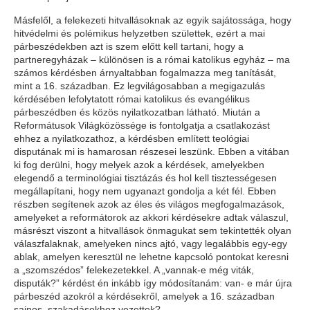
Másfelől, a felekezeti hitvallásoknak az egyik sajátossága, hogy
hitvédelmi és polémikus helyzetben születtek, ezért a mai
párbeszédekben azt is szem előtt kell tartani, hogy a
partneregyházak – különösen is a római katolikus egyház – ma
számos kérdésben árnyaltabban fogalmazza meg tanítását,
mint a 16. században. Ez legvilágosabban a megigazulás
kérdésében lefolytatott római katolikus és evangélikus
párbeszédben és közös nyilatkozatban látható. Miután a
Reformátusok Világközössége is fontolgatja a csatlakozást
ehhez a nyilatkozathoz, a kérdésben említett teológiai
disputának mi is hamarosan részesei leszünk. Ebben a vitában
ki fog derülni, hogy melyek azok a kérdések, amelyekben
elegendő a terminológiai tisztázás és hol kell tisztességesen
megállapítani, hogy nem ugyanazt gondolja a két fél. Ebben
részben segítenek azok az éles és világos megfogalmazások,
amelyeket a reformátorok az akkori kérdésekre adtak válaszul,
másrészt viszont a hitvallások önmagukat sem tekintették olyan
válaszfalaknak, amelyeken nincs ajtó, vagy legalábbis egy-egy
ablak, amelyen keresztül ne lehetne kapcsoló pontokat keresni
a „szomszédos” felekezetekkel. A „vannak-e még viták,
disputák?” kérdést én inkább így módosítanám: van- e már újra
párbeszéd azokról a kérdésekről, amelyek a 16. században
sajnos, szakadásokhoz vezettek?