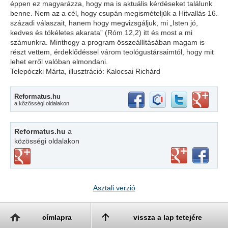
éppen ez magyarázza, hogy ma is aktuális kérdéseket találunk
benne. Nem az a cél, hogy csupán megismételjük a Hitvallás 16.
századi válaszait, hanem hogy megvizsgáljuk, mi „Isten jó,
kedves és tökéletes akarata” (Róm 12,2) itt és most a mi
számunkra. Minthogy a program összeállításában magam is
részt vettem, érdeklődéssel várom teológustársaimtól, hogy mit
lehet erről valóban elmondani.
Telepóczki Márta, illusztráció: Kalocsai Richárd
Reformatus.hu
a közösségi oldalakon
Reformatus.hu
a
közösségi oldalakon
Asztali verzió
címlapra
vissza a lap tetejére