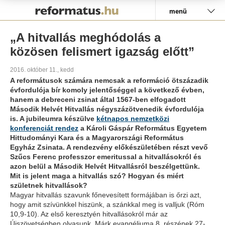
Pályázat
menü
„A hitvallás meghódolás a
közösen felismert igazság előtt”
2016. október 11., kedd
A reformátusok számára nemcsak a reformáció ötszázadik
évfordulója bír komoly jelentőséggel a következő évben,
hanem a debreceni zsinat által 1567-ben elfogadott
Második Helvét Hitvallás négyszázötvenedik évfordulója
is. A jubileumra készülve
kétnapos nemzetközi
konferenciát rendez
a Károli Gáspár Református Egyetem
Hittudományi Kara és a Magyarországi Református
Egyház Zsinata. A rendezvény előkészületében részt vevő
Szűcs Ferenc professzor emeritussal a hitvallásokról és
azon belül a Második Helvét Hitvallásról beszélgettünk.
Mit is jelent maga a hitvallás szó? Hogyan és miért
születnek hitvallások?
Magyar hitvallás szavunk főnevesített formájában is őrzi azt,
hogy amit szívünkkel hiszünk, a szánkkal meg is valljuk (Róm
10,9-10). Az első keresztyén hitvallásokról már az
Újszövetségben olvasunk. Márk evangéliuma 8. részének 27-