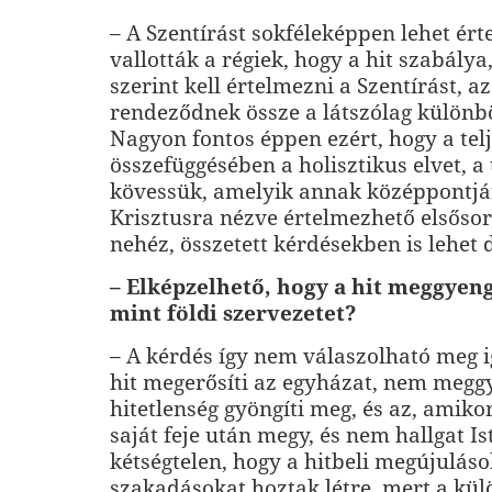
– A Szentírást sokféleképpen le­het ért
vallották a régiek, hogy a hit szabálya,
szerint kell értelmezni a Szentírást, a
rendeződnek össze a látszólag különbö
Nagyon fontos éppen ezért, hogy a telj
összefüggésében a holisztikus elvet, a t
kövessük, amelyik annak középpontjár
Krisztusra nézve értelmezhető elsősorb
nehéz, összetett kérdésekben is lehet 
– Elképzelhető, hogy a hit meggyeng
mint földi szervezetet?
– A kérdés így nem válaszolható meg i
hit megerősíti az egyházat, nem meggy
hitetlenség gyöngíti meg, és az, amiko
saját feje után megy, és nem hallgat Is
kétségtelen, hogy a hitbeli megújuláso
szakadásokat hoztak létre, mert a kü