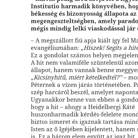
Institutio harmadik könyvében, hog
békesség és bizonyosság állapota az
megengeszteltségben, amely parad
mégis mindig lelki viaskodással jár 
– A megszállott fiú apja kiált így fel M
evangéliumában:
„Hiszek! Segíts a hi
Ez a gondolat számos helyen megjelen
A hit nem valamiféle szüntelenül azo
állapot, hanem vannak benne meggye
„Kicsinyhitű, miért kételkedtél?”
– mon
Péternek a vízen járás történetében. Pá
szép harcáról beszél, amelyet naponta
Ugyanakkor benne van ebben a gondol
hogy a hit – ahogy a Heidelbergi Káté
huszonharmadik kérdés-felelete mon
biztos ismeret és igaznak tartása mi
Isten az ő Igéjében kijelentett, hanem
is. Ez a három elem együtt az igaz hit.