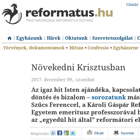
Címtár
Egyházunk
Hírek
Oktatunk
Szeretetszolgálat
C
Törvények, dokumentumok
•
Hittan
•
Confessio
•
Egyházzene
Növekedni Krisztusban
2017. december 09., szombat
Az igaz hit Isten ajándéka, kapcsola
döntés és bizalom –
sorozatunk
más
Szűcs Ferenccel, a Károli Gáspár R
Egyetem emeritusz professzorával 
az „egyedül hit által” reformátori e
Elküld
Nyomtat
Megosztás