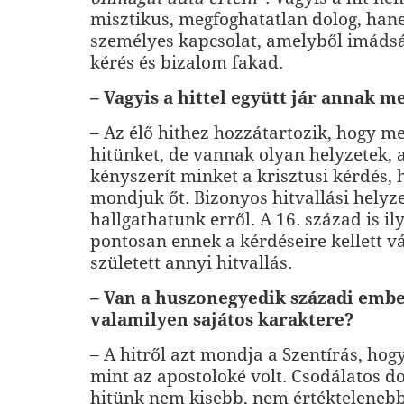
misztikus, megfoghatatlan dolog, han
személyes kapcsolat, amelyből imádsá
kérés és bizalom fakad.
– Vagyis a hittel együtt jár annak me
– Az élő hithez hozzátartozik, hogy me
hitünket, de vannak olyan helyzetek, 
kényszerít minket a krisztusi kérdés,
mondjuk őt. Bizonyos hitvallási hely
hallgathatunk erről. A 16. század is il
pontosan ennek a kérdéseire kellett vá
született annyi hitvallás.
– Van a huszonegyedik századi embe
valamilyen sajátos karaktere?
– A hitről azt mondja a Szentírás, hog
mint az apostoloké volt. Csodálatos do
hitünk nem kisebb, nem értéktelenebb