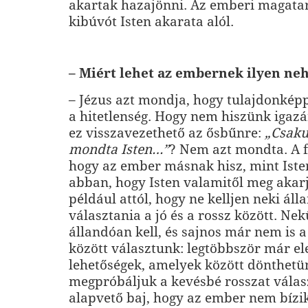
akartak hazajönni. Az emberi magatar
kibúvót Isten akarata alól.
– Miért lehet az embernek ilyen ne
– Jézus azt mondja, hogy tulajdonkép
a hitetlenség. Hogy nem hiszünk igazá
ez visszavezethető az ősbűnre:
„Csaku
mondta Is­ten…”
? Nem azt mondta. A f
hogy az ember másnak hisz, mint Iste
abban, hogy Isten valamitől meg akarj
például attól, hogy ne kelljen neki ál
választania a jó és a rossz között. N
állandóan kell, és sajnos már nem is a 
között választunk: legtöbbször már el
lehetőségek, amelyek között dönthetü
megpróbáljuk a kevésbé rosszat válas
alapvető baj, hogy az ember nem bízik