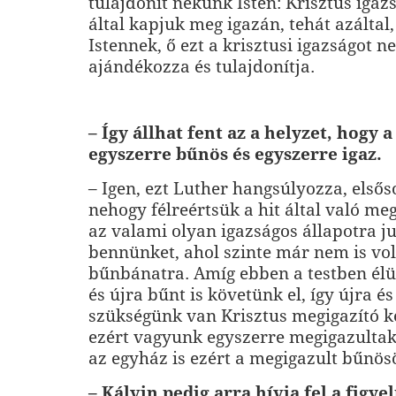
tulajdonít nekünk Isten: Krisztus igazs
által kapjuk meg igazán, tehát azáltal
Istennek, ő ezt a krisztusi igazságot 
ajándékozza és tulajdonítja.
– Így állhat fent az a helyzet, hogy
egyszerre bűnös és egyszerre igaz.
– Igen, ezt Luther hangsúlyozza, első
nehogy félreértsük a hit által való me
az valami olyan igazságos állapotra ju
bennünket, ahol szinte már nem is vo
bűnbánatra. Amíg ebben a testben élü
és újra bűnt is követünk el, így újra és
szükségünk van Krisztus megigazító k
ezért vagyunk egyszerre megigazultak
az egyház is ezért a megigazult bűnös
– Kálvin pedig arra hívja fel a figye