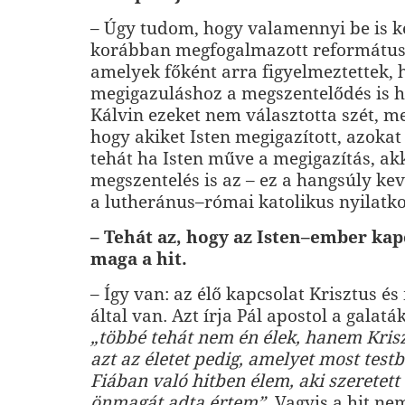
– Úgy tudom, hogy valamennyi be is k
korábban megfogalmazott református
amelyek főként arra figyelmeztettek, 
megigazuláshoz a megszentelődés is h
Kálvin ezeket nem választotta szét, m
hogy akiket Isten megigazított, azokat 
tehát ha Isten műve a megigazítás, ak
megszentelés is az – ez a hangsúly ke­
a lutheránus–római katolikus nyilatk
– Tehát az, hogy az Isten–ember kap
maga a hit.
– Így van: az élő kapcsolat Krisztus é
által van. Azt írja Pál apostol a galat
„többé tehát nem én élek, hanem Kris
azt az életet pedig, amelyet most testb
Fiában való hitben élem, aki szeretett
önmagát adta értem”
. Vagyis a hit ne