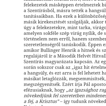
felekezetek másképpen értelmeztek bi
a Szentírásból, másra tették a hangsúl
tanításaikban. Ha ezek a különbözős
másik kirekesztését szolgálják, akkor
úgy a felekezetekre, mint tarka, virág
amelyen sokféle szép virág nyílik, de 
történelem nem erről, hanem szemben
szeretetlenségről tanúskodik. Éppen ez
amikor Bullinger Henrik a hitnek és s
regulájáról ír a Második Helvét Hitva
Szentírás magyarázata kapcsán. Az eg
során sokszor csak az „igaz hit értelm
a hangsúly, és ezt arra is fel lehetett 
másikat letaglózzák, megsemmisítsék,
megszégyenítsék. Ezért írja Pál aposto
efézusiaknak, hogy
„az igazsághoz ra
növekedjünk fel szeretetben mindenes
a fej, a Krisztus”
– így tudunk növeked­