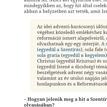
mindegyikben az, hogy hit által cselek
abban a helyzetben azt tették, amit Ist
Az idei adventi-karácsonyi idős
végéhez közeledő emlékévhez k
reformáció ismert alapelveiről, 
olvashatnak egy-egy interjút. A
(egyedül a Szentírás)
, sola fide 
sola gratia (egyedül a kegyelem)
Christus (egyedül Krisztus) és so
(egyedül Istené a dicsőség) témá
beszélgetések advent négy vasá
valamint az év utolsó napján j
honlapunkon és a Reformátusok
– Hogyan jelenik meg a hit a Szentí
olvasásában?