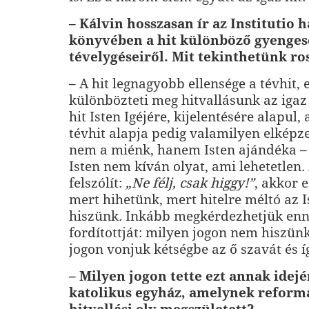
– Kálvin hosszasan ír az Institutio
könyvében a hit különböző gyenges
tévelygéseiről. Mit tekinthetünk ro
– A hit legnagyobb ellensége a tévhit, e
különbözteti meg hitvallásunk az igaz 
hit Isten Igéjére, kijelentésére alapul, 
tévhit alapja pe­dig valamilyen elképze
nem a miénk, hanem Isten ajándéka 
Isten nem kí­ván olyat, ami lehetetlen.
felszólít:
„Ne félj, csak higgy!”
, akkor e
mert hihetünk, mert hitelre méltó az I
hiszünk. Inkább megkérdezhetjük enn
fordítottját: milyen jogon nem hiszün
jogon vonjuk kétségbe az ő szavát és í
– Milyen jogon tette ezt annak idejé
katolikus egyház, amelynek reformá