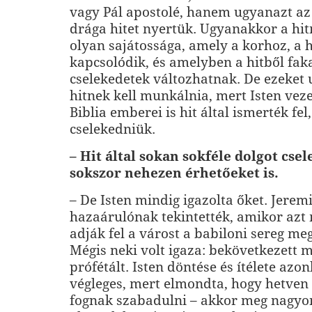
vagy Pál apostolé, hanem ugyanazt az
drága hitet nyertük. Ugyanakkor a hi
olyan sajátossága, amely a korhoz, a 
kapcsolódik, és amelyben a hitből fak
cselekedetek változhatnak. De ezeket
hitnek kell munkálnia, mert Isten veze
Biblia emberei is hit által ismerték fel,
cselekedniük.
– Hit által sokan sokféle dolgot cse
sokszor nehezen érhetőeket is.
– De Isten mindig igazolta őket. Jerem
hazaárulónak tekintették, amikor azt
adják fel a várost a babiloni sereg me
Mégis neki volt igaza: bekövetkezett 
prófétált. Isten döntése és ítélete az
végleges, mert elmondta, hogy hetve
fognak szabadulni – akkor meg nagy