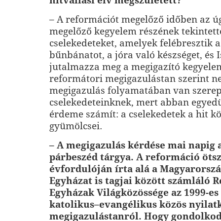
hitvallási elv megszületett?
– A reformációt megelőző időben az ú
megelőző kegyelem részének tekintették
cselekedeteket, amelyek felébresztik
bűnbánatot, a jóra való készséget, és I
jutalmazza meg a megigazító kegyele
reformátori megigazulástan szerint n
megigazulás folyamatában van szere
cselekedeteinknek, mert abban egyedü
érdeme számít: a cselekedetek a hit 
gyümölcsei.
– A megigazulás kérdése mai napig
párbeszéd tárgya. A reformáció öts
évfordulóján írta alá a Magyarorsz
Egyházat is tagjai között számláló 
Egyházak Világközössége az 1999-es
katolikus–evangélikus közös nyilat
megigazulástanról. Hogy gondolko