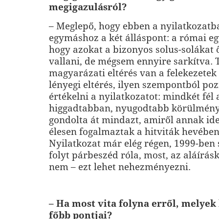
megigazulásról?
– Meglepő, hogy ebben a nyilatkozatba
egymáshoz a két álláspont: a római egy
hogy azokat a bizonyos solus-solákat 
vallani, de mégsem ennyire sarkítva. 
magyarázati eltérés van a felekezetek
lényegi eltérés, ilyen szempontból poz
értékelni a nyilatkozatot: mindkét fél 
higgadtabban, nyugodtabb körülmény
gondolta át mindazt, amiről annak id
élesen fogalmaztak a hitviták hevébe
Nyilatkozat már elég régen, 1999-ben 
folyt párbeszéd róla, most, az aláírá
nem – ezt lehet nehezményezni.
– Ha most vita folyna erről, melyek
főbb pontjai?