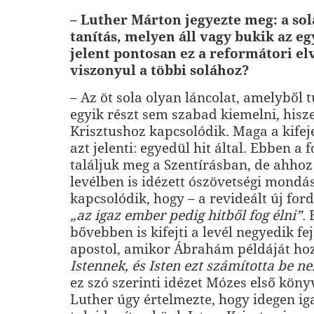
– Luther Márton jegyezte meg: a sola
tanítás, melyen áll vagy bukik az eg
jelent pontosan ez a reformátori el
viszonyul a többi solához?
– Az öt sola olyan láncolat, amelyből
egyik részt sem szabad kiemelni, his
Krisztushoz kapcsolódik. Maga a kifeje
azt jelenti: egyedül hit által. Ebben 
találjuk meg a Szentírásban, de ahho
levélben is idézett ószövetségi mondá
kapcsolódik, hogy – a revideált új ford
„az igaz ember pedig hitből fog élni”
.
bővebben is kifejti a levél negyedik fe
apostol, amikor Ábrahám példáját hoz
Istennek, és Isten ezt számította be ne
ez szó szerinti idézet Mózes első köny
Luther úgy értelmezte, hogy idegen ig