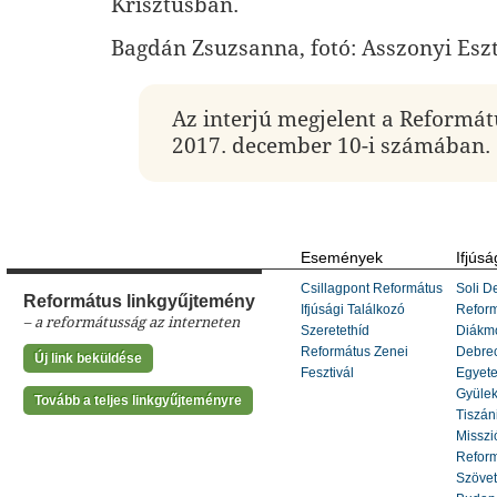
Krisztusban.
Bagdán Zsuzsanna, fotó: Asszonyi Esz
Az interjú megjelent a Reformá
2017. december 10-i számában.
Események
Ifjúsá
Csillagpont Református
Soli De
Református linkgyűjtemény
Ifjúsági Találkozó
Refor
– a reformátusság az interneten
Szeretethíd
Diákm
Református Zenei
Debrec
Új link beküldése
Fesztivál
Egyete
Gyülek
Tovább a teljes linkgyűjteményre
Tiszáni
Misszi
Reform
Szöve