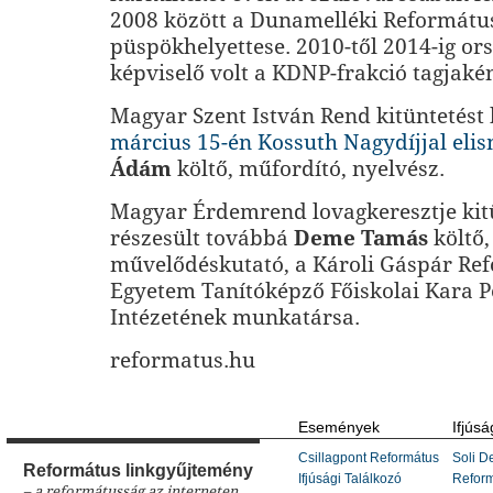
2008 között a Dunamelléki Reformátu
püspökhelyettese. 2010-től 2014-ig or
képviselő volt a KDNP-frakció tagjakén
Magyar Szent István Rend kitüntetést
március 15-én Kossuth Nagydíjjal eli
Ádám
költő, műfordító, nyelvész.
Magyar Érdemrend lovagkeresztje kit
részesült továbbá
Deme Tamás
költő,
művelődéskutató, a Károli Gáspár Re
Egyetem Tanítóképző Főiskolai Kara P
Intézetének munkatársa.
reformatus.hu
Események
Ifjúsá
Csillagpont Református
Soli De
Református linkgyűjtemény
Ifjúsági Találkozó
Refor
– a reformátusság az interneten