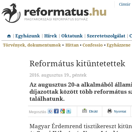
Címtár
Egyházunk
Hírek
Oktatunk
Szeretetszolgálat
C
Törvények, dokumentumok
•
Hittan
•
Confessio
•
Egyházzene
Református kitüntetettek
2016. augusztus 19., péntek
Az augusztus 20-a alkalmából állami
díjazottak között több református s
találhatunk.
Elküld
Nyomtat
Megosztás
Magyar Érdemrend tisztikereszt kitünt