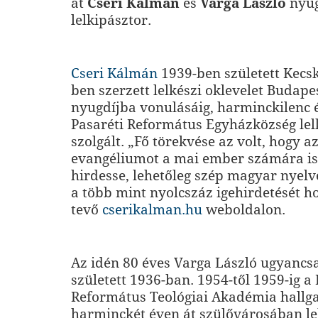
át
Cseri Kálmán
és
Varga László
nyug
lelkipásztor.
Cseri Kálmán
1939-ben született Kecs
ben szerzett lelkészi oklevelet Budape
nyugdíjba vonulásáig, harminckilenc 
Pasaréti Református Egyházközség lel
szolgált. „Fő törekvése az volt, hogy a
evangéliumot a mai ember számára is
hirdesse, lehetőleg szép magyar nyelv
a több mint nyolcszáz igehirdetését h
tevő
cserikalman.hu
weboldalon.
Az idén 80 éves Varga László ugyanc
született 1936-ban. 1954-től 1959-ig a
Református Teológiai Akadémia hallgat
harminckét éven át szülővárosában le