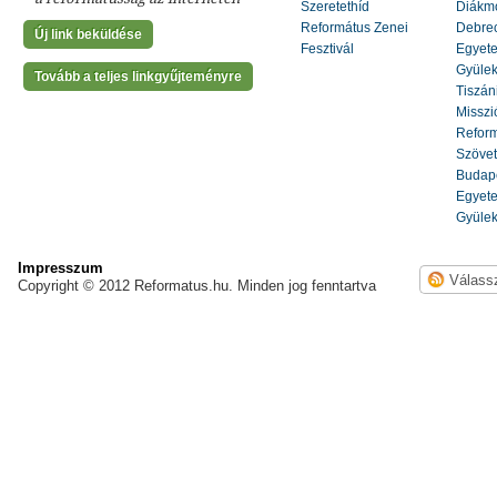
Szeretethíd
Diákm
Református Zenei
Debrec
Új link beküldése
Fesztivál
Egyete
Gyülek
Tovább a teljes linkgyűjteményre
Tiszáni
Misszi
Reform
Szöve
Budape
Egyete
Gyülek
Impresszum
Copyright © 2012 Reformatus.hu. Minden jog fenntartva