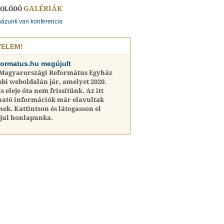
GALÉRIÁK
SOLÓDÓ
házunk van konferencia
YELEM!
formatus.hu megújult
 Magyarországi Református Egyház
bi weboldalán jár, amelyet 2020.
is eleje óta nem frissítünk. Az itt
ható információk már elavultak
nek. Kattintson és látogasson el
jul honlapunka.