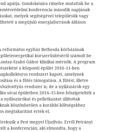
d apátja. Gondolataira rímelve mutatták be a
eremtésvédelmi konferencia második napjának
ásokat, melyek segítségével településük vagy
hetett a megújuló energiaforrások áldásos
A református egyház Bethesda kórházának
épületenergetikai korszerűsítéséről számolt be
Lontay-Szabó Gábor klinikai mérnök. A program
részeként a központi épület 2010–11-ben
napkollektoros rendszert kapott, amelynek
sítása és a fűtés támogatása. A fűtést, illetve
hőszivattyús rendszer is, de a nyílászárók egy
 Ilka utcai épületben 2014–15-ben hőszigetelték a
a nyílászárókat és pelletkazánt állítottak
nak köszönhetően a korábbi költségekhez
s megtakarítást értek el.
rekszik a Pest megyei Újszilvás. Erről Petrányi
élt a konferencián, aki elmondta, hogy a