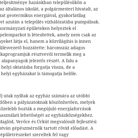
teljesítménye hazánkban településükön a
z általános iskolát, a polgármesteri hivatalt, az
zat geotermikus energiával, gyakorlatilag
yet azután a település vízhálózatába pumpálnak.
kormányzati épületeken helyeztek el
lemparkot is létesítettek, amely nem csak az
ket látja el, hanem a közvilágítás is innen
pülésvezető hozzátette: háromszáz adagos
aprogramjuk résztvevői termelik meg a
 alapanyagok jelentős részét. A falu a
helyi oktatásba forgatja vissza, de a
a helyi egyházakat is támogatja belőle.
Új utak nyíltak az egyház számára az utóbbi
időben a pályázatoknak köszönhetően, melyek
közelebb hozták a megújuló energiaforrások
használati lehetőségét az egyházközségekhez.
Maglód, Verőce és Úrkút megvalósult fejlesztési
stván gépészmérnök tartott rövid előadást. A
épületrészeket szereltek fel vagy