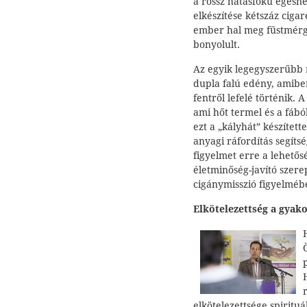
a rossz hatásfokú égésn
elkészítése kétszáz cigar
ember hal meg füstmérg
bonyolult.
Az egyik legegyszerűbb 
dupla falú edény, amibe
fentről lefelé történik.
ami hőt termel és a fábó
ezt a „kályhát” készített
anyagi ráfordítás segíts
figyelmet erre a lehető
életminőség-javító szere
cigánymisszió figyelmébe
Elkötelezettség a gyak
elkötelezettsége spiritu