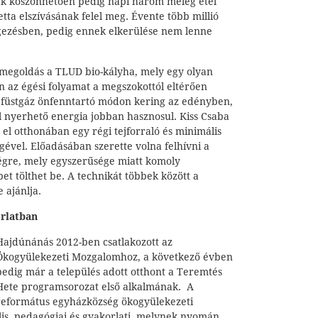
ek köszönhetően pedig napi három meleg étel
etta elszívásának felel meg. Évente több millió
ezésben, pedig ennek elkerülése nem lenne
megoldás a TLUD bio-kályha, mely egy olyan
n az égési folyamat a megszokottól eltérően
 A füstgáz önfenntartó módon kering az edényben,
l nyerhető energia jobban hasznosul. Kiss Csaba
e el otthonában egy régi tejforraló és minimális
égével. Előadásában szerette volna felhívni a
ségre, mely egyszerűsége miatt komoly
pet tölthet be. A technikát többek között a
 ajánlja.
orlatban
Hajdúnánás 2012-ben csatlakozott az
Ökogyülekezeti Mozgalomhoz, a következő évben
pedig már a település adott otthont a Teremtés
Hete programsorozat első alkalmának. A
református egyházközség ökogyülekezeti
ális, pedagógiai és gyakorlati, melynek nyomán