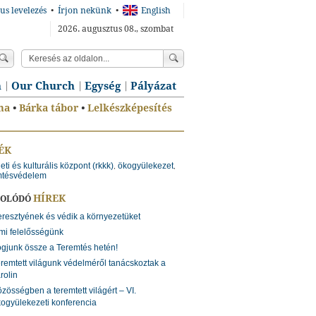
us levelezés
•
Írjon nekünk
•
English
2026. augusztus 08., szombat
n
Our Church
Egység
Pályázat
ma
•
Bárka tábor
•
Lelkészképesítés
ÉK
eti és kulturális központ (rkkk)
ökogyülekezet
,
,
mtésvédelem
HÍREK
SOLÓDÓ
resztyének és védik a környezetüket
mi felelősségünk
gjunk össze a Teremtés hetén!
remtett világunk védelméről tanácskoztak a
rolin
zösségben a teremtett világért – VI.
ogyülekezeti konferencia