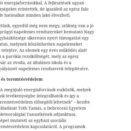
ó energiaforrásokkal. A fejlesztések ugyan
ségeket érintették, de igazából az egész falu
ív hatásaikat minden lakó élvezheti.
ttünk, egyedül még nem megy, szükség van a jó
a prügyi napelemes rendszereket bemutató Nagy
Egyházközsége sikeresen nyert támogatást egy
zaton, melynek köszönhetően napelemeket
 tetejére. Az elemek egy éves működés alatt
a parókia rezsiköltségét, mely az egész
már az óvoda, az általános iskola és a
 pályázott napelemes rendszerek telepítésére.
m és teremtésvédelem
„A megújuló energiaforrások eszközök, melyek
sok tevékenységbe integrálhatók és így a
teremtésvédelem elősegítői lehetnek” – kezdte
előadását Tóth Tamás, a Debreceni Egyetem
Meteorológiai Tanszékének adjunktusa.
pet mutatott az egyházi szociális
remtésvédelem kapcsolatáról. A programok