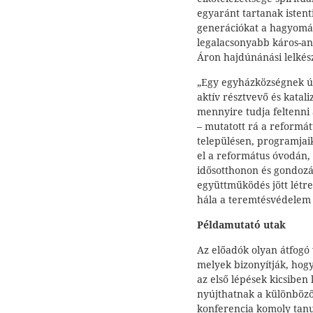
egyaránt tartanak istenti
generációkat a hagyomán
legalacsonyabb káros-any
Áron hajdúnánási lelkés
„Egy egyházközségnek úg
aktív résztvevő és katal
mennyire tudja feltenni
– mutatott rá a reformátu
településen, programjai
el a református óvodán, 
idősotthonon és gondozá
együttműködés jött létr
hála a teremtésvédelem 
Példamutató utak
Az előadók olyan átfogó
melyek bizonyítják, hog
az első lépések kicsiben
nyújthatnak a különböző
konferencia komoly tanu