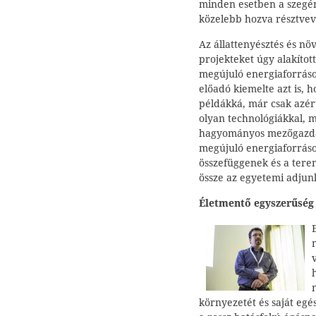
minden esetben a szegé
közelebb hozva résztvev
Az állattenyésztés és nö
projekteket úgy alakítot
megújuló energiaforráso
előadó kiemelte azt is,
példákká, már csak azér
olyan technológiákkal, 
hagyományos mezőgazdas
megújuló energiaforráso
összefüggenek és a tere
össze az egyetemi adjun
Életmentő egyszerűség
környezetét és saját egé