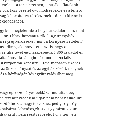
szteletet a természetben, tanítják a fiatalabb
yos, környezetet óvó módszerekre és a lehető
ag kibocsátásra törekszenek – derült ki Kocsis
z előadásából.
y kell megjelennie a helyi társadalomban, mint
izátor. Ehhez hozzátartozik, hogy az egyház
 a régi-új kérdéseket, mint a környezetvédelem”
s lelkész, aki hozzátette azt is, hogy a
k segítségével egyházközségük 6-800 családot ér
általános iskolán, gimnáziumon, szociális
si központon keresztül. Hajdúnánáson sikeres
e az önkormányzat és az egyház között, melynek
és a közösségépítés együtt valósulhat meg.
 vagy épp személyes példákat mutattak be,
y a teremtésvédelem útján nem nehéz elindulni:
 kezdődnek, a nagy tervekhez pedig segítséget
 pályázati lehetőségek. Az „Egy házunk van”
lságként hozta résztvevői elé, hogy nem elég