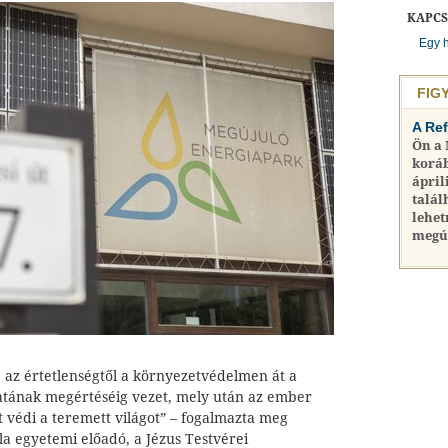
KAPC
Egy 
FIG
A Re
Ön a
koráb
ápril
talál
lehet
megú
 az értetlenségtől a környezetvédelmen át a
atának megértéséig vezet, mely után az ember
 védi a teremett világot” – fogalmazta meg
a egyetemi előadó, a Jézus Testvérei