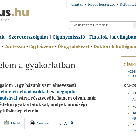
Címtár
•
Közös beszerzés
•
Reformát
nk
Szeretetszolgálat
Cigánymisszió
Fiatalok
A világba
n
•
Confessio
•
Egyházzene
•
Ökogyülekezet
•
Doktorok Kollégiu
lem a gyakorlatban
CÍMK
közél
tere
galom „Egy házunk van" elnevezésű
KAPC
k
elméleti előadásokkal
és
megújuló
Ke
atásával
várta résztvevőit, hanem olyan, már
A 
édelmi gyakorlatokkal, melyek minőségi
Fo
y közösség életébe.
Te
Ká
A
A
Elküld
Nyomtat
A
Kö
Ök