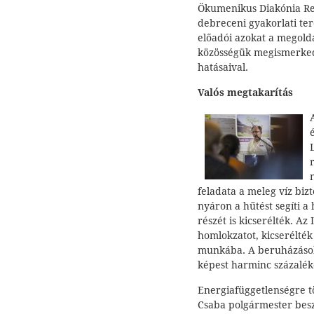
Ökumenikus Diakónia Ren
debreceni gyakorlati t
előadói azokat a megold
közösségük megismerked
hatásaival.
Valós megtakarítás
feladata a meleg víz bizto
nyáron a hűtést segíti a 
részét is kicserélték. Az
homlokzatot, kicserélték 
munkába. A beruházások
képest harminc százaléko
Energiafüggetlenségre tö
Csaba polgármester besz