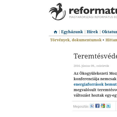
Egyházunk
Hírek
Oktatu
Törvények, dokumentumok
•
Hitta
Teremtésvéde
2016. június 09., csütörtök
Az Ökogyülekezeti Moz
konferenciája nemcsa
energiaforrások bemut
megvalósult teremtésv
változást hoztak egy-eg
Megosztás