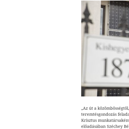
„Az út a közömbösségtől,
teremtésgondozás felad
Krisztus munkatársaként
előadásában Széchey Bél