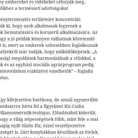
ny embereket és vidékeket célozzák meg,
őikhez a természeti adottságokat
vénytermesztés területeire koncentráló
ták ki, hogy azok alkalmasak legyenek a
k bemutatására és korszerű alkalmazására. Az
 hogy a jó példák könnyen válhatnak követendő
t is, mert az emberek szívesebben foglalkoznak
melyekről már tudják, hogy működőképesek. „A
ági megoldások harmonizálnak a célokkal, a
k és az egyházi szociális agrárprogram pedig
mtésvédelem eszközévé emelhetők” – foglalta
ktus.
Egy kifejezetten hatékony, de annál egyszerűbb
módszerre hívta fel a figyelmet Kis Csaba
villamosmérnök-teológus. Előadásából kiderült,
hogy a világ népességének több, mint fele a mai
napig nyílt tűzön főz, ezzel veszélyeztetve
szségét is. Zárt konyhákban készülnek az ételek,