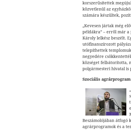
korszerűsítettek megújul
közvetlenül az egyházköz
számára készültek, pozit
„Kevesen jártak még elő
példákra” – erről már 
Károly lelkész beszélt. 
utófinanszírozott pályá
telepíthettek templomuk
negyedére csökkentették 
községet felbátorította, 
polgármesteri hivatal is
Szociális agrárprogra
Beszámolójában átfogó ké
agrárprogramok és a te