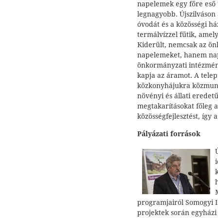
napelemek egy főre eső 
legnagyobb. Újszilváson a
óvodát és a közösségi há
termálvízzel fűtik, amel
Kiderült, nemcsak az ön
napelemeket, hanem nape
önkormányzati intézménye
kapja az áramot. A tele
közkonyhájukra közmunk
növényi és állati eredetű
megtakarításokat főleg a 
közösségfejlesztést, így 
Pályázati források
programjairól Somogyi I
projektek során egyházi 