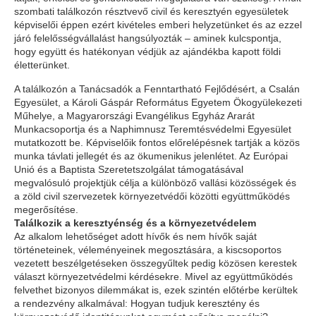
szombati találkozón résztvevő civil és keresztyén egyesületek
képviselői éppen ezért kivételes emberi helyzetünket és az ezzel
járó felelősségvállalást hangsúlyozták – aminek kulcspontja,
hogy együtt és hatékonyan védjük az ajándékba kapott földi
életterünket.
A találkozón a Tanácsadók a Fenntartható Fejlődésért, a Csalán
Egyesület, a Károli Gáspár Református Egyetem Ökogyülekezeti
Műhelye, a Magyarországi Evangélikus Egyház Ararát
Munkacsoportja és a Naphimnusz Teremtésvédelmi Egyesület
mutatkozott be. Képviselőik fontos előrelépésnek tartják a közös
munka távlati jellegét és az ökumenikus jelenlétet. Az Európai
Unió és a Baptista Szeretetszolgálat támogatásával
megvalósuló projektjük célja a különböző vallási közösségek és
a zöld civil szervezetek környezetvédői közötti együttműködés
megerősítése.
Találkozik a keresztyénség és a környezetvédelem
Az alkalom lehetőséget adott hívők és nem hívők saját
történeteinek, véleményeinek megosztására, a kiscsoportos
vezetett beszélgetéseken összegyűltek pedig közösen kerestek
választ környezetvédelmi kérdésekre. Mivel az együttműködés
felvethet bizonyos dilemmákat is, ezek szintén előtérbe kerültek
a rendezvény alkalmával: Hogyan tudjuk keresztény és