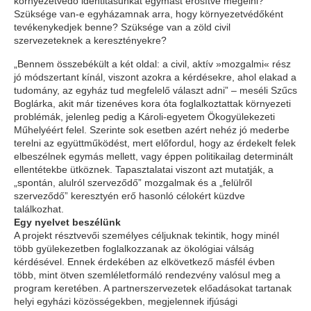
környezetvédő identitásunkat egymást erősítve megélni?
Szüksége van-e egyházamnak arra, hogy környezetvédőként
tevékenykedjek benne? Szüksége van a zöld civil
szervezeteknek a keresztényekre?
„Bennem összebékült a két oldal: a civil, aktív »mozgalmi« rész
jó módszertant kínál, viszont azokra a kérdésekre, ahol elakad a
tudomány, az egyház tud megfelelő választ adni” – meséli Szűcs
Boglárka, akit már tizenéves kora óta foglalkoztattak környezeti
problémák, jelenleg pedig a Károli-egyetem Ökogyülekezeti
Műhelyéért felel. Szerinte sok esetben azért nehéz jó mederbe
terelni az együttműködést, mert előfordul, hogy az érdekelt felek
elbeszélnek egymás mellett, vagy éppen politikailag determinált
ellentétekbe ütköznek. Tapasztalatai viszont azt mutatják, a
„spontán, alulról szerveződő” mozgalmak és a „felülről
szerveződő” keresztyén erő hasonló célokért küzdve
találkozhat.
Egy nyelvet beszélünk
A projekt résztvevői személyes céljuknak tekintik, hogy minél
több gyülekezetben foglalkozzanak az ökológiai válság
kérdésével. Ennek érdekében az elkövetkező másfél évben
több, mint ötven szemléletformáló rendezvény valósul meg a
program keretében. A partnerszervezetek előadásokat tartanak
helyi egyházi közösségekben, megjelennek ifjúsági