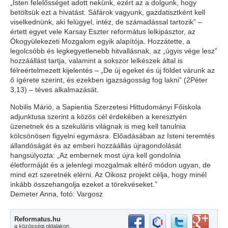
„Isten felelősséget adott nekünk, ezért az a dolgunk, hogy
betöltsük ezt a hivatást. Sáfárok vagyunk, gazdatisztként kell
viselkednünk, aki felügyel, intéz, de számadással tartozik” –
értett egyet vele Karsay Eszter református lelkipásztor, az
Ökogyülekezeti Mozgalom egyik alapítója. Hozzátette, a
legolcsóbb és legkegyetlenebb hitvallásnak, az „úgyis vége lesz”
hozzáállást tartja, valamint a sokszor lelkészek által is
félreértelmezett kijelentés – „De új egeket és új földet várunk az
ő ígérete szerint, és ezekben igazságosság fog lakni” (2Péter
3,13) – téves alkalmazását.
Nobilis Márió, a Sapientia Szerzetesi Hittudományi Főiskola
adjunktusa szerint a közös cél érdekében a keresztyén
üzenetnek és a szekuláris világnak is meg kell tanulnia
kölcsönösen figyelni egymásra. Előadásában az Isteni teremtés
állandóságát és az emberi hozzáállás újragondolását
hangsúlyozta: „Az embernek most újra kell gondolnia
életformáját és a jelenlegi mozgalmak eltérő módon ugyan, de
mind ezt szeretnék elérni. Az Oikosz projekt célja, hogy minél
inkább összehangolja ezeket a törekvéseket.”
Demeter Anna, fotó: Vargosz
Reformatus.hu
a közösségi oldalakon