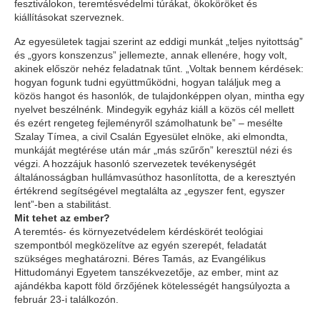
fesztiválokon, teremtésvédelmi túrákat, ökoköröket és
kiállításokat szerveznek.
Az egyesületek tagjai szerint az eddigi munkát „teljes nyitottság”
és „gyors konszenzus” jellemezte, annak ellenére, hogy volt,
akinek először nehéz feladatnak tűnt. „Voltak bennem kérdések:
hogyan fogunk tudni együttműködni, hogyan találjuk meg a
közös hangot és hasonlók, de tulajdonképpen olyan, mintha egy
nyelvet beszélnénk. Mindegyik egyház kiáll a közös cél mellett
és ezért rengeteg fejleményről számolhatunk be” – mesélte
Szalay Tímea, a civil Csalán Egyesület elnöke, aki elmondta,
munkáját megtérése után már „más szűrőn” keresztül nézi és
végzi. A hozzájuk hasonló szervezetek tevékenységét
általánosságban hullámvasúthoz hasonlította, de a keresztyén
értékrend segítségével megtalálta az „egyszer fent, egyszer
lent”-ben a stabilitást.
Mit tehet az ember?
A teremtés- és környezetvédelem kérdéskörét teológiai
szempontból megközelítve az egyén szerepét, feladatát
szükséges meghatározni. Béres Tamás, az Evangélikus
Hittudományi Egyetem tanszékvezetője, az ember, mint az
ajándékba kapott föld őrzőjének kötelességét hangsúlyozta a
február 23-i találkozón.