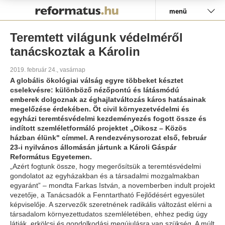
Pályázat
menü
Teremtett világunk védelméről
tanácskoztak a Károlin
2019. február 24., vasárnap
A globális ökológiai válság egyre többeket késztet
cselekvésre: különböző nézőpontú és látásmódú
emberek dolgoznak az éghajlatváltozás káros hatásainak
megelőzése érdekében. Öt civil környezetvédelmi és
egyházi teremtésvédelmi kezdeményezés fogott össze és
indított szemléletformáló projektet „Oikosz – Közös
házban élünk" címmel. A rendezvénysorozat első, február
23-i nyilvános állomásán jártunk a Károli Gáspár
Református Egyetemen.
„Azért fogtunk össze, hogy megerősítsük a teremtésvédelmi
gondolatot az egyházakban és a társadalmi mozgalmakban
egyaránt” – mondta Farkas István, a novemberben indult projekt
vezetője, a Tanácsadók a Fenntartható Fejlődésért egyesület
képviselője. A szervezők szeretnének radikális változást elérni a
társadalom környezettudatos szemléletében, ehhez pedig úgy
látják, erkölcsi és gondolkodási megújulásra van szükség. A múlt