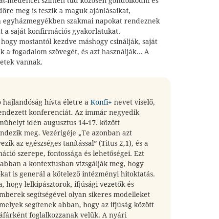
t-medencei szinten tud közösen gondolkodni és
-időre meg is teszik a maguk ajánlásaikat,
en egyházmegyékben szakmai napokat rendeznek
át a saját konfirmációs gyakorlatukat.
, hogy mostantól kezdve máshogy csinálják, saját
ják a fogadalom szövegét, és azt használják… A
letek vannak.
ó hajlandóság hívta életre a
Konfi+
nevet viselő,
ndezett konferenciát. Az immár negyedik
műhelyt idén augusztus 14-17. között
ndezik meg. Vezérigéje
„
Te azonban azt
zik az egészséges tanítással” (Titus 2,1), és a
áció szerepe, fontossága és lehetőségei. Ezt
 abban a kontextusban vizsgálják meg, hogy
kat is generál a kötelező intézményi hitoktatás.
, hogy lelkipásztorok, ifjúsági vezetők és
emberek segítségével olyan sikeres modelleket
melyek segítenek abban, hogy az ifjúság között
sáfárként foglalkozzanak velük. A nyári