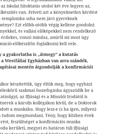
z iskolai hitoktatás utolsó két éve legyen az,
lkészítés van. Felveti azt a kényelmetlen kérdést
t a templomba soha nem járó gyereknek
ménye? Ezt előbb-utóbb végig kellene gondolni:
ényekkel, és vallási előképekkel nem rendelkező
 érdekes, vonzó mindaz, amiről mi most úgy
máció-előkészítőn foglalkozni kell vele.
y a gyakorlatba is „átmegy” a kutatás
a Westfáliai Egyházban van arra szándék,
apításai mentén átgondolják a konfirmációi
kor készítettük, úgy éltük meg, hogy egyházi
széleskörű szakmai összefogásba ágyazódik be a
tásügyi, az Ifjúsági és a Missziói Irodától is
nerek a károlis kollégákon kívül, de a Doktorok
dott a munkába. Hogy lesz-e (s ha igen, milyen)
m tudom megmondani. Tény, hogy közben évek
 érést, feszültséget a konfirmációs munka
oda kerületi, megyei és határon túli ifjúsági