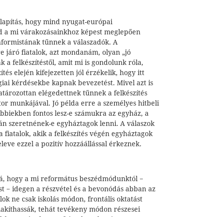
llapítás, hogy mind nyugat-európai
nd a mi várakozásainkhoz képest meglepően
onformistának tűnnek a válaszadók. A
re járó fiatalok, azt mondanám, olyan „jó
k a felkészítéstől, amit mi is gondolunk róla,
tés elején kifejezetten jól érzékelik, hogy itt
ógiai kérdésekbe kapnak bevezetést. Mivel azt is
tározottan elégedettnek tűnnek a felkészítés
tor munkájával. Jó példa erre a személyes hitbeli
őbbiekben fontos lesz-e számukra az egyház, a
tán szeretnének-e egyháztagok lenni. A válaszok
a fiatalok, akik a felkészítés végén egyháztagok
leve ezzel a pozitív hozzáállással érkeznek.
bá, hogy a mi református beszédmódunktól −
 − idegen a részvétel és a bevonódás abban az
lok ne csak iskolás módon, frontális oktatást
lakíthassák, tehát tevékeny módon részesei