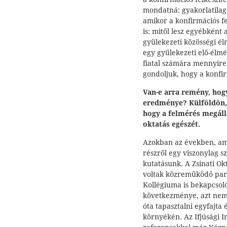
mondatná: gyakorlatilag a
amikor a konfirmációs fe
is: mitől lesz egyébkén
gyülekezeti közösségi él
egy gyülekezeti elő-élm
fiatal számára mennyire
gondoljuk, hogy a konfir
Van-e arra remény, hog
eredménye? Külföldön, 
hogy a felmérés megáll
oktatás egészét.
Azokban az években, ami
részről egy viszonylag 
kutatásunk. A Zsinati Okta
voltak közreműködő part
Kollégiuma is bekapcsoló
következménye, azt ne
óta tapasztalni egyfajta
környékén. Az Ifjúsági Ir