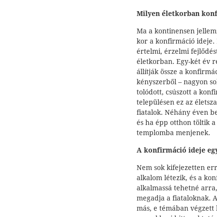
Milyen életkorban kon
Ma a kontinensen jellem
kor a konfirmáció ideje.
értelmi, érzelmi fejlődé
életkorban. Egy-két év 
állítják össze a konfirm
kényszerből – nagyon so
tolódott, csúszott a konf
településen ez az élets
fiatalok. Néhány éven be
és ha épp otthon töltik 
templomba menjenek.
A konfirmáció ideje eg
Nem sok kifejezetten err
alkalom létezik, és a ko
alkalmassá tehetné arra,
megadja a fiataloknak. 
más, e témában végzett k