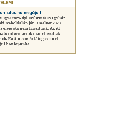
YELEM!
formatus.hu megújult
 Magyarországi Református Egyház
bi weboldalán jár, amelyet 2020.
is eleje óta nem frissítünk. Az itt
ható információk már elavultak
nek. Kattintson és látogasson el
jul honlapunka.