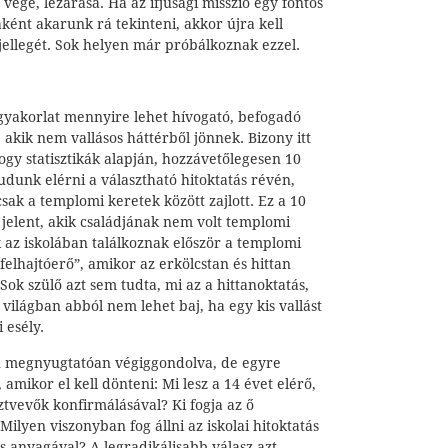
vége, lezárása. Ha az ifjúsági misszió egy fontos
ként akarunk rá tekinteni, akkor újra kell
 jellegét. Sok helyen már próbálkoznak ezzel.
gyakorlat mennyire lehet hívogató, befogadó
 akik nem vallásos háttérből jönnek. Bizony itt
ogy statisztikák alapján, hozzávetőlegesen 10
tudunk elérni a választható hitoktatás révén,
csak a templomi keretek között zajlott. Ez a 10
t jelent, akik családjának nem volt templomi
 az iskolában találkoznak először a templomi
„felhajtóerő”, amikor az erkölcstan és hittan
. Sok szülő azt sem tudta, mi az a hittanoktatás,
 világban abból nem lehet baj, ha egy kis vallást
 esély.
n megnyugtatóan végiggondolva, de egyre
 amikor el kell dönteni: Mi lesz a 14 évet elérő,
sztvevők konfirmálásával? Ki fogja az ő
Milyen viszonyban fog állni az iskolai hitoktatás
és anyagával? A legradikálisabb válasz azt