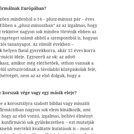
firmálnak Európában?
zően mindenhol a 14 – plusz-mínusz pár – éves
 Ebben a „plusz-mínuszban” az az izgalmas, hogy
st tekintve nagyon sok minden történik ebben az
rengeteget számít abból a szempontból is, hogyan
ációs tananyagot. Az elmúlt években –
k helyen fiatal gyerekkorra, akár 12 éves korra
irmáció ideje. Egyszerű az ok: az adott
zakasz, amikor még elérhetőek, otthon vannak a
lül szétszóródnak a távolabbi középiskolák felé,
a hétvégét, nem az az első dolguk, hogy a
y korszak vége vagy egy másik eleje?
e a korosztályra szabott bibliai vagy missziói
nfirmációban nagyon sok elem kínálkozik, ami
 hogy az első vonzó, izgalmas, behívó élményt
A konfirmáció sok gyülekezetben − ezt mutatják
isebb mértékű kvalitatív kutatások is – most a