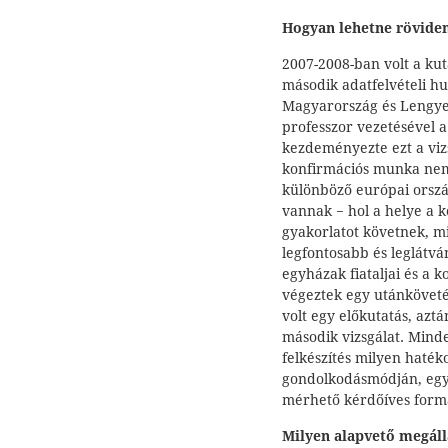
Hogyan lehetne röviden 
2007-2008-ban volt a kut
második adatfelvételi hu
Magyarország és Lengyel
professzor vezetésével a
kezdeményezte ezt a vizsg
konfirmációs munka nemz
különböző európai orszá
vannak − hol a helye a 
gyakorlatot követnek, 
legfontosabb és leglátv
egyházak fiataljai és a 
végeztek egy utánkövetés
volt egy előkutatás, azt
második vizsgálat. Minde
felkészítés milyen hatéko
gondolkodásmódján, egyh
mérhető kérdőíves formá
Milyen alapvető megáll