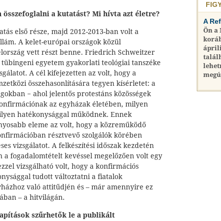
FIG
összefoglalni a kutatást? Mi hívta azt életre?
A Re
Ön a
atás első része, majd 2012-2013-ban volt a
koráb
llám. A kelet-európai országok közül
ápril
ország vett részt benne. Friedrich Schweitzer
talál
 tübingeni egyetem gyakorlati teológiai tanszéke
lehet
álatot. A cél kifejezetten az volt, hogy a
megú
etközi összehasonlítására tegyen kísérletet: a
gokban − ahol jelentős protestáns közösségek
konfirmációnak az egyházak életében, milyen
milyen hatékonysággal működnek. Ennek
ányosabb eleme az volt, hogy a közreműködő
konfirmációban résztvevő szolgálók körében
es vizsgálatot. A felkészítési időszak kezdetén
án a fogadalomtételt kevéssel megelőzően volt egy
zzel vizsgálható volt, hogy a konfirmációs
nysággal tudott változtatni a fiatalok
ázhoz való attitűdjén és – már amennyire ez
ban – a hitvilágán.
apítások szűrhetők le a publikált