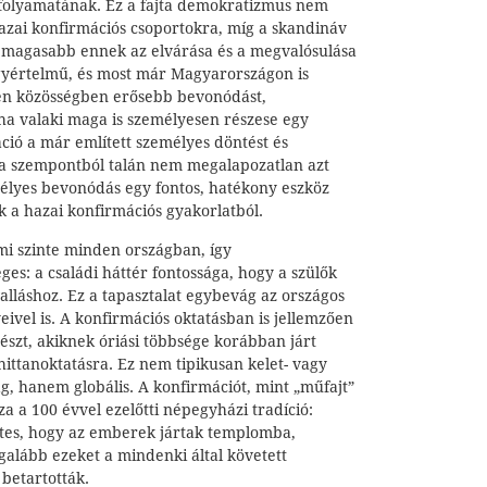
s folyamatának. Ez a fajta demokratizmus nem
hazai konfirmációs csoportokra, míg a skandináv
magasabb ennek az elvárása és a megvalósulása
gyértelmű, és most már Magyarországon is
yen közösségben erősebb bevonódást,
, ha valaki maga is személyesen részese egy
ció a már említett személyes döntést és
ől a szempontból talán nem megalapozatlan azt
mélyes bevonódás egy fontos, hatékony eszköz
k a hazai konfirmációs gyakorlatból.
mi szinte minden országban, így
es: a családi háttér fontossága, hogy a szülők
lláshoz. Ez a tapasztalat egybevág az országos
ivel is. A konfirmációs oktatásban is jellemzően
részt, akiknek óriási többsége korábban járt
 hittanoktatásra. Ez nem tipikusan kelet- vagy
g, hanem globális. A konfirmációt, mint „műfajt”
 a 100 évvel ezelőtti népegyházi tradíció:
etes, hogy az emberek jártak templomba,
egalább ezeket a mindenki által követett
betartották.