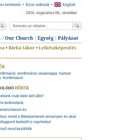
us levelezés
•
Írjon nekünk
•
English
2026. augusztus 08., szombat
n
Our Church
Egység
Pályázat
ma
•
Bárka tábor
•
Lelkészképesítés
ÉK
nfirmáció
konfirmáció vasárnapja
hámori
,
,
m
Konfirmáció
,
HÍREK
SOLÓDÓ
ekünk csak bele kell állni”
mi történetünk
arminchárom év
tssz ismét a Bibliaismereti versenyen és akár
illagpont belépőt is nyerhetsz!
jövő most kezdődik