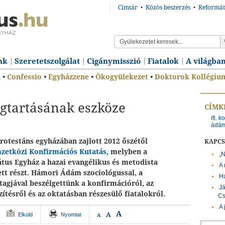
Címtár
•
Közös beszerzés
•
Reformát
nk
Szeretetszolgálat
Cigánymisszió
Fiatalok
A világba
n
•
Confessio
•
Egyházzene
•
Ökogyülekezet
•
Doktorok Kollégiu
egtartásának eszköze
CÍMK
ifi
ko
,
ádá
rotestáns egyházában zajlott 2012 őszétől
KAPC
zetközi Konfirmációs Kutatás
, melyben a
„N
us Egyház a hazai evangélikus és metodista
A 
tt részt. Hámori Ádám szociológussal, a
H
tagjával beszélgettünk a konfirmációról, az
Já
zítésről és az oktatásban részesülő fiatalokról.
Cs
A 
A
A
Elküld
Nyomtat
A