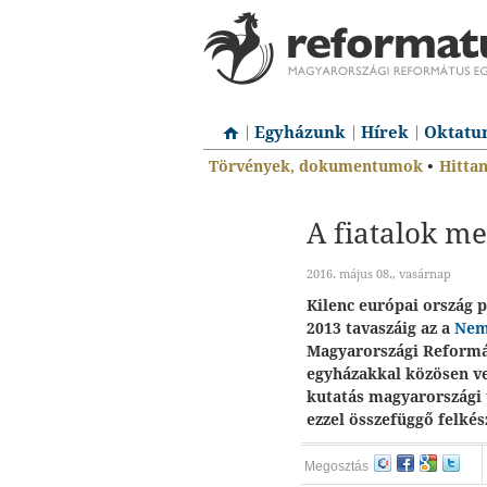
Egyházunk
Hírek
Oktatu
Törvények, dokumentumok
•
Hitta
A fiatalok m
2016. május 08., vasárnap
Kilenc európai ország p
2013 tavaszáig az a
Nem
Magyarországi Reformát
egyházakkal közösen ve
kutatás magyarországi 
ezzel összefüggő felkés
Megosztás