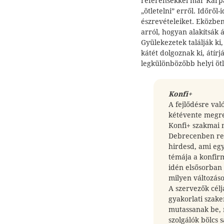
referensekkel már Kárpá
„ötletelni” erről. Időről
észrevételeiket. Eközb
arról, hogyan alakítsák 
Gyülekezetek találják ki
kátét dolgoznak ki, átír
legkülönbözőbb helyi öt
Konfi+
A fejlődésre val
kétévente megre
Konfi+ szakmai 
Debrecenben re
hirdesd, ami egye
témája a konfirm
idén elsősorban
milyen változáso
A szervezők célja
gyakorlati szak
mutassanak be, 
szolgálók bölcs 