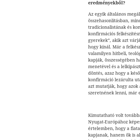
eredményekből?
Az egyik általános megá
összehasonlításban, mi
tradicionalistának és k
konfirmációs felkészítés
gyerekek”, akik azt várjá
hogy kínál. Már a felkészí
valamilyen hitbeli, teol
kapják, összességében ha
menetével és a lelkipász
döntés, azaz hogy a kés
konfirmáció lezárulta u
azt mutatják, hogy azok 
szeretnének lenni, már e
Kimutatható volt továb
Nyugat-Európához képest
értelemben, hogy a fiata
kapjanak, hanem ők is a