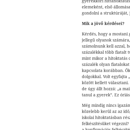
gyerekkori hittanoktatás 
elemeként, első állomása
gondolni a struktúráját,
Mik a jövő kérdései?
Kérdés, hogy a mostani 
jellegű olyanok számára,
számolnunk kell azzal, h
százalékkal több fiatalt 
mint mikor a hitoktatás 
százalék olyan fiataloka
kapcsolata korábban. Ők
dolgokkal. Volt egyfajta 
között kellett választani
de úgy állt hozzá: „a mai
tanul a gyerek”. Ez óriási
Még mindig nincs igazá
közelebb kerül az az idő,
iskolai hitoktatásban ré
felkészítésüket végezni? 
a konfirmációs felkészít