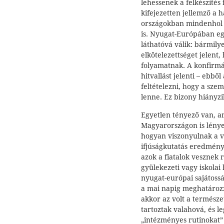
lehessenek a felkészíté
kifejezetten jellemző a 
országokban mindenhol 
is. Nyugat-Európában e
láthatóvá válik: bármil
elkötelezettséget jelent
folyamatnak. A konfirmá
hitvallást jelenti – ebb
feltételezni, hogy a sze
lenne. Ez bizony hiányzi
Egyetlen tényező van, a
Magyarországon is lényeg
hogyan viszonyulnak a va
ifjúságkutatás eredménye
azok a fiatalok vesznek 
gyülekezeti vagy iskolai
nyugat-európai sajátossá
a mai napig meghatározza
akkor az volt a termész
tartoztak valahová, és l
„intézményes rutinokat” 