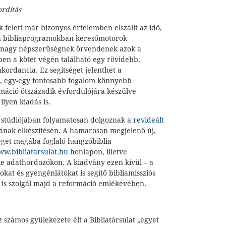
ordítás
 felett már bizonyos értelemben elszállt az idő,
 a bibliaprogramokban keresőmotorok
is nagy népszerűségnek örvendenek azok a
ben a kötet végén található egy rövidebb,
kordancia. Ez segítséget jelenthet a
, egy-egy fontosabb fogalom könnyebb
máció ötszázadik évfordulójára készülve
lyen kiadás is.
 stúdiójában folyamatosan dolgoznak a
revideált
ának elkészítésén. A hamarosan megjelenő új,
tséget magába foglaló hangzóbiblia
w.bibliatarsulat.hu
honlapon, illetve
e adathordozókon. A kiadvány ezen kívül – a
kokat és gyengénlátókat is segítő bibliamissziós
is szolgál majd a reformáció emlékévében.
számos gyülekezete élt a Bibliatársulat „egyet