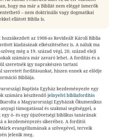
an, hogy ma már a Bibliát nem eléggé ismerők
entethető – nem doktrinális vagy dogmatikai
ekkel ellátott Biblia is.
t hozzákezdett az 1908-as Revideált Károli Biblia
javított kiadásának elkészítéséhez is. A náluk ma
-szöveg még a 19. század végi, 20. század eleji
 sokak számára már zavaró lehet. A fordítás és a
kül szeretnék így naprakészen tartani
al szeretett fordításunkat, hiszen ennek az elődje
ormáció Bibliája.
yarországi Baptista Egyház kezdeményezte egy
lók számára készítendő
jelnyelvi bibliafordítás
 felkarolta a Magyarországi Egyházak Ökumenikus
anyagi támogatással és szakmai segítséggel, a
egy ó- és egy újszövetségi biblikus tanárának
zá a kezdeményezés sikeréhez. A fordítói
Márk evangéliumának a szövegével, terveik
pén jelenik meg.