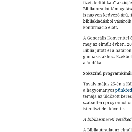
fizet, kettőt kap" akciój
Bibliatársulat támogatás
is nagyon kedvező árú, 1
bibliakiadásból vásárolh
konfirmáció előtt.
A Generális Konventtel 
meg az elmúlt évben. 201
Biblia jutott el a határon
gimnazistákhoz. Ezekből
ajándéka.
Sokszínű programkínála
Tavaly május 25-én a Kál
a hagyományos
pünkösdi
témája az üldözött keresz
szabadtéri programot o
istentisztelet követte.
A bibliaismereti vetélke
A Bibliatársulat az elmú