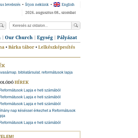
us levelezés
•
Írjon nekünk
•
English
2026. augusztus 08., szombat
n
Our Church
Egység
Pályázat
ma
•
Bárka tábor
•
Lelkészképesítés
ÉK
iavasárnap
bibliatársulat
reformátusok lapja
,
,
HÍREK
SOLÓDÓ
Reformátusok Lapja e heti számából
Reformátusok Lapja e heti számából
Reformátusok Lapja e heti számából
hány nap késéssel érkezhet a Reformátusok
pja
Reformátusok Lapja e heti számából
YELEM!