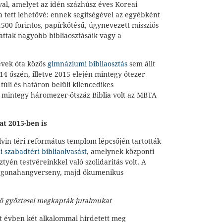
ával, amelyet az idén százhúsz éves Koreai
a tett lehetővé: ennek segítségével az egyébként
500 forintos, papírkötésű, úgynevezett missziós
attak nagyobb bibliaosztásaik vagy a
évek óta közös
gimnáziumi bibliaosztás
sem állt
4 őszén, illetve 2015 elején mintegy ötezer
 túli és határon belüli kilencedikes
 mintegy háromezer-ötszáz Biblia volt az MBTA
t 2015-ben is
vin téri református templom lépcsőjén tartották
 szabadtéri bibliaolvasást
, amelynek központi
tyén testvéreinkkel való szolidaritás volt. A
rgonahangverseny, majd ökumenikus
dő győztesei megkapták jutalmukat
lt évben két alkalommal hirdetett meg