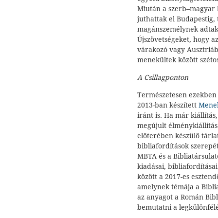
Miután a szerb–magyar 
juthattak el Budapestig, 
magánszemélynek adtak 
Újszövetségeket, hogy a
várakozó vagy Ausztriáb
menekültek között széto
A Csillagponton
Természetesen ezekben 
2013-ban készített
Menek
iránt is. Ha már kiállít
megújult élménykiállítás
előterében készülő tárlat
bibliafordítások szerepét
MBTA és a Bibliatársula
kiadásai, bibliafordítás
között a 2017-es esztendő
amelynek témája a Biblia
az anyagot a Román Bibl
bemutatni a legkülönfél