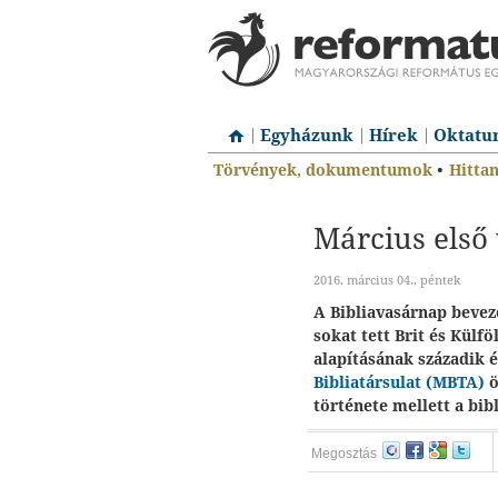
Egyházunk
Hírek
Oktatu
Törvények, dokumentumok
•
Hitta
Március első
2016. március 04., péntek
A Bibliavasárnap beveze
sokat tett Brit és Külfö
alapításának századik 
Bibliatársulat (MBTA)
ö
története mellett a bib
Megosztás