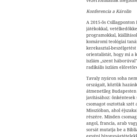
vezérfonalának megisme
Konferencia a Károlin
A 2015-ös Csillagponton i
játékokkal, vetélkedőkk
programokkal, kiállításo
komáromi teológiai tanár
kerekasztal-beszélgetést
orientalistát, hogy mi a
iszlám „szent háborúval"
radikális iszlám előretör
Tavaly nyáron soha nem 
országait, köztük hazánka
átmenetileg Budapesten
javításához: önkéntesek 
csomagot osztottak szét 
Misszióban, ahol éjszakai
részére. Minden csomag
angol, francia, arab vag
sorsát mutatja be a Bibl
egyéni bizonyságtételekk