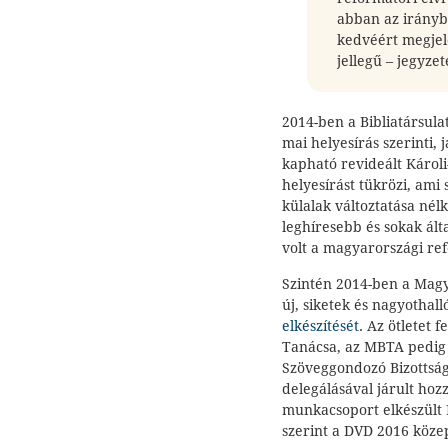
abban az irányb
kedvéért megjel
jellegű – jegyzet
2014-ben a Bibliatársula
mai helyesírás szerinti, 
kapható revideált Károli
helyesírást tükrözi, ami
külalak változtatása nél
leghíresebb és sokak ált
volt a magyarországi ref
Szintén 2014-ben a Mag
új, siketek és nagyothal
elkészítését
. Az ötletet
Tanácsa, az MBTA pedig 
Szöveggondozó Bizottság 
delegálásával járult hoz
munkacsoport elkészült 
szerint a DVD 2016 köze