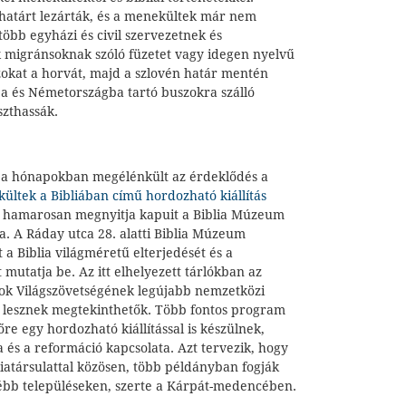
határt lezárták, és a menekültek már nem
több egyházi és civil szervezetnek és
migránsoknak szóló füzetet vagy idegen nyelvű
zokat a horvát, majd a szlovén határ mentén
a és Németországba tartó buszokra szálló
szthassák.
a hónapokban megélénkült az érdeklődés a
ültek a Bibliában című hordozható kiállítás
ás, hamarosan megnyitja kapuit a Biblia Múzeum
a. A Ráday utca 28. alatti Biblia Múzeum
 a Biblia világméretű elterjedését és a
 mutatja be. Az itt elhelyezett tárlókban az
tok Világszövetségé­nek legújabb nemzetközi
ai lesznek meg­tekinthetők. Több fontos program
re egy hordozható kiállítással is készülnek,
 és a reformáció kapcsolata. Azt tervezik, hogy
iatársulattal közösen, több példányban fogják
ébb településeken, szerte a Kárpát-medencében.