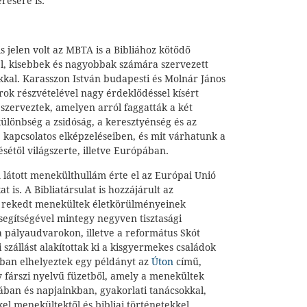
résére is.
s jelen volt az MBTA is a Bibliához kötődő
el, kisebbek és nagyobbak számára szervezett
kkal. Karasszon István budapesti és Molnár János
ok részvételével nagy érdeklődéssel kísért
 szerveztek, amelyen arról faggatták a két
 különbség a zsidóság, a keresztyénség és az
 kapcsolatos elképzeléseiben, és mit várhatunk a
ésétől világszerte, illetve Európában.
látott menekülthullám érte el az Európai Unió
t is. A Bibliatársulat is hozzájárult az
 rekedt menekültek életkörülményeinek
segítségével mintegy negyven tisztasági
a pályaudvarokon, illetve a református Skót
 szállást alakítottak ki a kisgyermekes családok
ban elhelyeztek egy példányt az
Úton
című,
y fárszi nyelvű füzetből, amely a menekültek
iában és napjainkban, gyakorlati tanácsokkal,
el menekültektől és bibliai történetekkel.