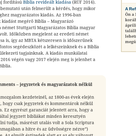
j fordítású
Biblia revideált kiadása
(RÚF 2014).
bemutató után felmerült a kérdés, hogy mikor
A Re
Ön a
veghez magyarázatos kiadás. Az 1996-ban
koráb
k kiadást megérő Biblia – Magyarázó
ápril
 a német Stuttgarti Magyarázatos Biblia magyar
talál
 volt. Időközben megjelent az eredeti német
lehet
ása is, így az MBTA kétszeresen is időszerűnek
megú
a fontos segédeszközét a lelkészeinknek és a Biblia
yülekezeti tagjainknak. A kiadás munkálatai
t 2016 végén vagy 2017 elején meg is jelenhet a
iblia.
mments – jegyzetek és magyarázatok nélkül
i mozgalom kezdeteinél, az 1800-as évek elején
t, hogy csak jegyzetek és kommentárok nélkül
a. Ez egyrészt garanciát jelentett arra, hogy a
 által jegyzett bibliákat minden keresztyén
ni tudja, másrészt utalás volt a Sola Scrip­tu­ra
önmagában a hitre és az üdvösségre nézve”)
e. Az elmúlt évtizedek alatt ez az elv változott