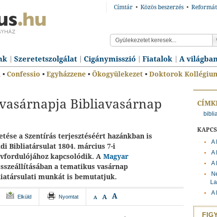
Címtár
•
Közös beszerzés
•
Reformát
nk
Szeretetszolgálat
Cigánymisszió
Fiatalok
A világba
n
•
Confessio
•
Egyházzene
•
Ökogyülekezet
•
Doktorok Kollégiu
 vasárnapja Bibliavasárnap
CÍMK
bibl
KAPC
tése a Szentírás terjesztéséért hazánkban is
A 
ldi Bibliatársulat 1804. március 7-i
A 
évfordulójához kapcsolódik. A
Magyar
A 
sszeállításában a tematikus vasárnap
Né
liatársulati munkát is bemutatjuk.
La
A 
A
A
Elküld
Nyomtat
A
FIG