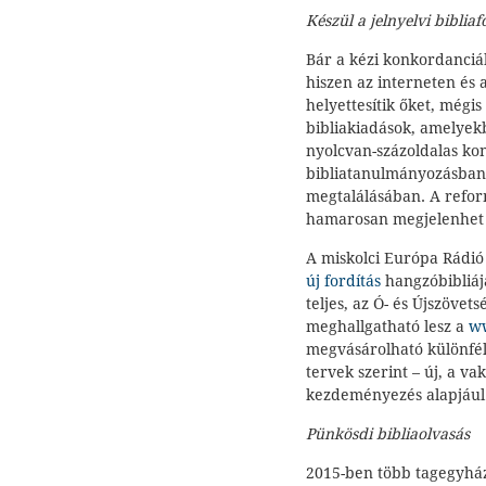
Készül a jelnyelvi bibliaf
Bár a kézi konkordanciák
hiszen az interneten és
helyettesítik őket, még
bibliakiadások, amelyek
nyolcvan-százoldalas kon
bibliatanulmányozásban
megtalálásában. A refor
hamarosan megjelenhet i
A miskolci Európa Rádió
új fordítás
hangzóbibliáj
teljes, az Ó- és Újszöve
meghallgatható lesz a
ww
megvásárolható különfél
tervek szerint – új, a va
kezdeményezés alapjául 
Pünkösdi bibliaolvasás
2015-ben több tagegyház 