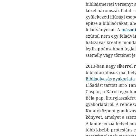
bibliaismereti versenyt
közel háromszáz fiatal re
gyülekezeti ifjúsági cso
építse a bibliaórákat, ah
feladványokat. A
másodi
ezúttal nem egy feladvá
hatszavas kreatív monda
legfrappánsabban foglal
személy vagy történet je
2013-ban nagy sikerrel 
bibliafordítások mai hel
Bibliaolvasás gyakorlat
Előadást tartott Bíró Ta
Gáspár, a Károli-egyete
Béla pap, liturgiaszakér
gyakorlatáról. A rende
Kutatóközpont gondozásá
könyvet, amelyet a szerz
A konferencia helyet ad
több kisebb protestáns 