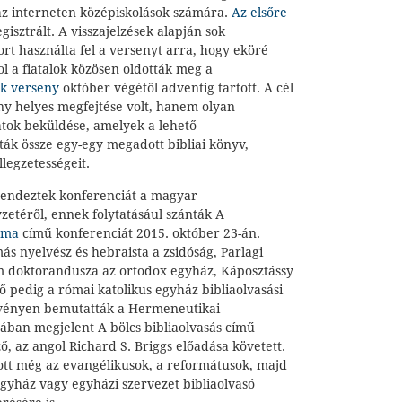
 az interneten középiskolások számára.
Az elsőre
gisztrált. A visszajelzések alapján sok
port használta fel a versenyt arra, hogy eköré
ol a fiatalok közösen oldották meg a
k verseny
október végétől adventig tartott. A cél
ny helyes megfejtése volt, hanem olyan
tok beküldése, amelyek a lehető
ták össze egy-egy megadott bibliai könyv,
llegzetességeit.
rendeztek konferenciát a magyar
yzetéről, ennek folytatásául szánták A
a ma
című konferenciát 2015. október 23-án.
más nyelvész és hebraista a zsidóság, Parlagi
m doktorandusza az ortodox egyház, Káposztássy
tő pedig a római katolikus egyház bibliaolvasási
zvényen bemutatták a Hermeneutikai
ban megjelent A bölcs bibliaolvasás című
ő, az angol Richard S. Briggs előadása követett.
ott még az evangélikusok, a reformátusok, majd
egyház vagy egyházi szervezet bibliaolvasó