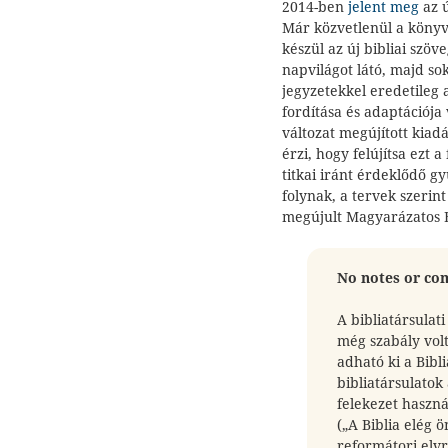
2014-ben
jelent meg
az ú
Már közvetlenül a könyv
készül az új bibliai szö
napvilágot látó, majd so
jegyzetekkel eredetileg
fordítása és adaptációja
változat megújított kiad
érzi, hogy felújítsa ezt 
titkai iránt érdeklődő g
folynak, a tervek szerin
megújult Magyarázatos B
No notes or co
A bibliatársulat
még szabály vol
adható ki a Bibli
bibliatársulatok
felekezet használ
(„A Biblia elég 
reformátori elvr