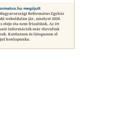
formatus.hu megújult
 Magyarországi Református Egyház
bi weboldalán jár, amelyet 2020.
is eleje óta nem frissítünk. Az itt
ható információk már elavultak
nek. Kattintson és látogasson el
jul honlapunka.