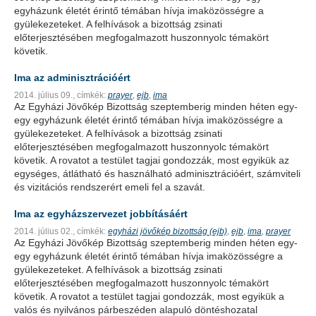
egyházunk életét érintő témában hívja imaközösségre a
gyülekezeteket. A felhívások a bizottság zsinati
előterjesztésében megfogalmazott huszonnyolc témakört
követik.
Ima az adminisztrációért
2014. július 09.,
címkék:
prayer
ejb
ima
,
,
Az Egyházi Jövőkép Bizottság szeptemberig minden héten egy-
egy egyházunk életét érintő témában hívja imaközösségre a
gyülekezeteket. A felhívások a bizottság zsinati
előterjesztésében megfogalmazott huszonnyolc témakört
követik. A rovatot a testület tagjai gondozzák, most egyikük az
egységes, átlátható és használható adminisztrációért, számviteli
és vizitációs rendszerért emeli fel a szavát.
Ima az egyházszervezet jobbításáért
2014. július 02.,
címkék:
egyházi jövőkép bizottság (ejb)
ejb
ima
prayer
,
,
,
Az Egyházi Jövőkép Bizottság szeptemberig minden héten egy-
egy egyházunk életét érintő témában hívja imaközösségre a
gyülekezeteket. A felhívások a bizottság zsinati
előterjesztésében megfogalmazott huszonnyolc témakört
követik. A rovatot a testület tagjai gondozzák, most egyikük a
valós és nyilvános párbeszéden alapuló döntéshozatal