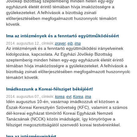
Jövőkép Bizottság szeptemberig minden héten egy-egy
egyházunk életét érintő témában hívja imaközösségre a
gyülekezeteket. A felhívások a bizottság zsinati
előterjesztésében megfogalmazott huszonnyolc témakört
követik.
Ima az intézmények és a fenntartó együttműködéséért
2014. augusztus 12.,
címkék:
prayer
ejb
ima
,
,
Az intézmények és a fenntartó együttműködési irányelveinek
kidolgozása, kapcsolata. Az Egyházi Jövőkép Bizottság
szeptemberig minden héten egy-egy egyházunk életét érintő
témában hívja imaközösségre a gyülekezeteket. A felhívások a
bizottság zsinati előterjesztésében megfogalmazott huszonnyolc
témakört követik.
Imádkozzunk a Koreai-félsziget békéjéért!
2014. augusztus 07.,
címkék:
korea
evt
Korea
ima
,
,
,
Idén augusztus 10-én, vasárnap imádkozzuk el közösen a
Észak-Koreai Keresztyén Szövetség (KFC), valamint a számos
dél-koreai egyházat tömörítő Koreai Egyházak Nemzeti
Tanácsának (NCCK) közös imádságát, így könyörögve a
félsziget megosztottságától szenvedő koreai testvéreinkkel.
Ima az intézményeinkért