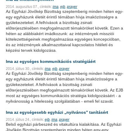
2014. augusztus 07.,
címkék:
ima
ejb
prayer
,
,
Az Egyházi Jövőkép Bizottság szeptemberig minden héten egy-
egy egyházunk életét érintő témában hívja imaközösségre a
gyülekezeteket. A felhívások a bizottság zsinati
előterjesztésében megfogalmazott témaköröket követik. Ezen a
héten az alábbiakért imádkozunk: az intézmények missziói
kötelezettségeinek megfogalmazása egységes koncepcióban,
és az intézmények alkalmazottaival kapcsolatos hitéleti és
képzési tervek kidolgozása.
Ima az egységes kommunikációs stratégiáért
2014. július 30.,
címkék:
ima
ejb
prayer
,
,
Az Egyházi Jövőkép Bizottság szeptemberig minden héten egy-
egy egyházunk életét érintő témában hívja imaközösségre a
gyülekezeteket. A felhívások a bizottság zsinati
előterjesztésében megfogalmazott témaköröket követik. Az EJB
most az egységes kommunikációs stratégia kidolgozásáért - a
nyilvánosság a hitelesség szolgálatában - emeli fel szavát.
Ima az egységesebb egyházi „nyilvános” tanításért
2014. július 24.,
címkék:
ejb
ima
prayer
,
,
Belső egyházi párbeszéd és vitakultúra kialakítása. Az Egyházi
Jövőkép Bizottság szeptemberig minden héten egy-egy