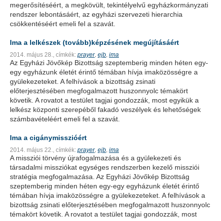
megerősítéséért, a megkövült, tekintélyelvű egyházkormányzati
rendszer lebontásáért, az egyházi szervezeti hierarchia
csökkentéséért emeli fel a szavát.
Ima a lelkészek (tovább)képzésének megújításáért
2014. május 28.,
címkék:
prayer
ejb
ima
,
,
Az Egyházi Jövőkép Bizottság szeptemberig minden héten egy-
egy egyházunk életét érintő témában hívja imaközösségre a
gyülekezeteket. A felhívások a bizottság zsinati
előterjesztésében megfogalmazott huszonnyolc témakört
követik. A rovatot a testület tagjai gondozzák, most egyikük a
lelkész központi szerepéből fakadó veszélyek és lehetőségek
számbavételéért emeli fel a szavát.
Ima a cigánymisszióért
2014. május 22.,
címkék:
prayer
ejb
ima
,
,
A missziói törvény újrafogalmazása és a gyülekezeti és
társadalmi missziókat egységes rendszerben kezelő missziói
stratégia megfogalmazása. Az Egyházi Jövőkép Bizottság
szeptemberig minden héten egy-egy egyházunk életét érintő
témában hívja imaközösségre a gyülekezeteket. A felhívások a
bizottság zsinati előterjesztésében megfogalmazott huszonnyolc
témakört követik. A rovatot a testület tagjai gondozzák, most