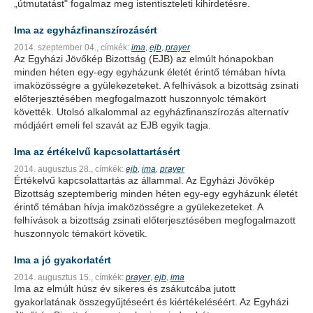
„útmutatást" fogalmaz meg istentiszteleti kihirdetésre.
Ima az egyházfinanszírozásért
2014. szeptember 04.,
címkék:
ima
ejb
prayer
,
,
Az Egyházi Jövőkép Bizottság (EJB) az elmúlt hónapokban
minden héten egy-egy egyházunk életét érintő témában hívta
imaközösségre a gyülekezeteket. A felhívások a bizottság zsinati
előterjesztésében megfogalmazott huszonnyolc témakört
követték. Utolsó alkalommal az egyházfinanszírozás alternatív
módjáért emeli fel szavát az EJB egyik tagja.
Ima az értékelvű kapcsolattartásért
2014. augusztus 28.,
címkék:
ejb
ima
prayer
,
,
Értékelvű kapcsolattartás az állammal. Az Egyházi Jövőkép
Bizottság szeptemberig minden héten egy-egy egyházunk életét
érintő témában hívja imaközösségre a gyülekezeteket. A
felhívások a bizottság zsinati előterjesztésében megfogalmazott
huszonnyolc témakört követik.
Ima a jó gyakorlatért
2014. augusztus 15.,
címkék:
prayer
ejb
ima
,
,
Ima az elmúlt húsz év sikeres és zsákutcába jutott
gyakorlatának összegyűjtéseért és kiértékeléséért. Az Egyházi