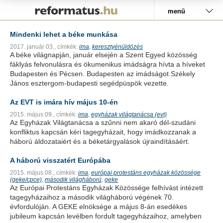
Pályázat
menü
Mindenki lehet a béke munkása
2017. január 03.,
címkék:
ima
keresztyénüldözés
,
A béke világnapján, január elsején a Szent Egyed közösség
fáklyás felvonulásra és ökumenikus imádságra hívta a híveket
Budapesten és Pécsen. Budapesten az imádságot Székely
János esztergom-budapesti segédpüspök vezette.
Az EVT is imára hív május 10-én
2015. május 09.,
címkék:
ima
egyházak világtanácsa (evt)
,
Az Egyházak Világtanácsa a szűnni nem akaró dél-szudáni
konfliktus kapcsán kéri tagegyházait, hogy imádkozzanak a
háború áldozataiért és a béketárgyalások újraindításáért.
A háború visszatért Európába
2015. május 08.,
címkék:
ima
európai protestáns egyházak közössége
,
(geke/cpce)
második világháború
geke
,
,
Az Európai Protestáns Egyházak Közössége felhívást intézett
tagegyházaihoz a második világháború végének 70.
évfordulóján. A GEKE elnöksége a május 8-án esedékes
jubileum kapcsán levélben fordult tagegyházaihoz, amelyben