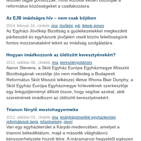
testület tagjai gondozzák, most közülük ketten buzdítják a
református közösségeket a csatlakozásra.
Az EJB imádságra hív – nem csak böjtben
2014. február 18.,
címkék:
ima
jövőkép
ejb
fekete ágnes
,
,
,
Az Egyházi Jövőkép Bizottság a gyülekezetekkel megkezdett
párbeszéd és egyházunk jövőjéért viselt közös felelősségünk
fontos mozzanataként tekint az imádság szolgálatára.
Hogyan imádkozzunk az üldözött keresztyénekért?
2012. október 08.,
címkék:
ima
keresztényüldözés
,
Aaron Stevens, a Skót Egyház Európa Egyházmegye Missziói
Bizottságának vezetője (és nem mellesleg a Budapesti
Református Skót Misszió lelkésze) illetve Rhona Blair Dunphy, a
Skót Egyház Európa Egyházmegye hírlevelének szerkesztője
egy linkgyűjteményt állított össze, hogy segítse azokat, akik
szeretnének imádkozni az üldözött keresztyénekért.
Trianon fénylő mostohagyermeke
2012. október 03.,
címkék:
ima
királyhágómelléki egyházkerület
,
,
reformátusok lapja
nőszövetség
riport
,
,
Van egy egyházkerület a Kárpát-medencében, amelyet a
trianoni békediktátum, majd a második világháború
kényszerhelyzete hozott létre. A máramarosi hegyektől egészen